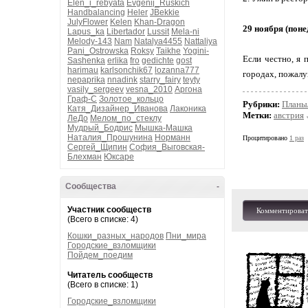
Elen_i_rebyata
Evgenij_Ruskich
Handbalancing
Heler
JBekkie
JulyFlower
Kelen
Khan-Dragon
29 ноября (поне
Lapus_ka
Libertador
Lussit
Mela-ni
Melody-143
Nam
Natalya4455
Nattaliya
Pani_Ostrowska
Roksy
Taikhe
Yogini-
Если честно, я 
Sashenka
erlika
fro
gedichte
gost
harimau
karlsonchik67
lozanna777
городах, пожалу
nepaprika
nnadink
starry_fairy
teyty
vasily_sergeev
vesna_2010
Аргона
Граф-С
Золотое_кольцо
Рубрики:
Планы
Катя_Дизайнер_Иванова
Лаконика
Метки:
австрия
ЛеДо
Мелом_по_стеклу
Мудрый_Бодрис
Мышка-Машка
Наталия_Прошунина
Норманн
Процитировано
1 раз
Сергей_Щипин
София_Выговская-
Блехман
Юксаре
Сообщества
-
Участник сообществ
Комментироват
(Всего в списке: 4)
Кошки_разных_народов
Пни_мира
Городские_взломщики
Пойдем_поедим
Читатель сообществ
(Всего в списке: 1)
Городские_взломщики