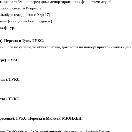
мание на таблички перед дома депортированных фашистами людей.
 собор святого Рупрехта.
льцбург (ежедневно с 9 до 17).
амку (станция на Festungsgasse).
ых фигур.
а). Переезд в Тукс. ТУКС.
жи. Если не успеем, то обустройство, договоры по поводу пристраивания Дани 
ерг). ТУКС.
ица). ТУКС.
ота). ТУКС.
кресенье). ТУКС. Переезд в Мюнхен. МЮНХЕН.
ране "Хофбройхаус" - бывшей пивной, где выступал Адольф Гитлер.