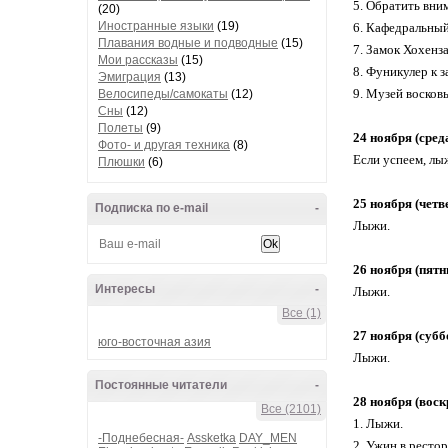
5. Обратить вни
(20)
Иностранные языки
(19)
6. Кафедральный
Плавания водные и подводные
(15)
7. Замок Хохенза
Мои рассказы
(15)
8. Фуникулер к з
Эмиграция
(13)
9. Музей восков
Велосипеды/самокаты
(12)
Сны
(12)
Полеты
(9)
24 ноября (сред
Фото- и другая техника
(8)
Если успеем, лы
Плюшки
(6)
25 ноября (четв
Подписка по e-mail
-
Лыжи.
26 ноября (пятн
Интересы
-
Лыжи.
Все (1)
27 ноября (субб
юго-восточная азия
Лыжи.
Постоянные читатели
-
28 ноября (вос
Все (2101)
1. Лыжи.
-Поднебесная-
Assketka
DAY_MEN
2. Ужин в ресто