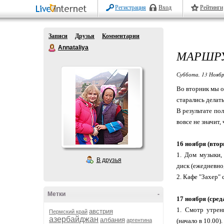
Регистрация
Вход
Рейтинги
Записи
Друзья
Комментарии
Annataliya
МАРШРУ
Суббота, 13 Ноябр
Во вторник мы о
старались делат
В результате пол
вовсе не значит,
16 ноября (втор
1. Дом музыки,
В друзья
диск (ежедневно,
2. Кафе "Захер" 
Метки
-
17 ноября (сред
1. Смотр утрен
австрия
Пермский край
азербайджан
албания
аргентина
(начало в 10.00).