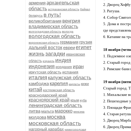
архангельская
армения
2. Дворец Хофбур
область
астраханская область
байкал
3. Ратуша.
в путь!
беларусь
4. Собор Святог
венгрия
великобритания
5. Дома и постро
владимирская область
где представлены
волгоградская область
вологда
вологодская область
6. Катание на тр
германия
грузия
воронежская область
египет
дальний восток
евреи
18 ноября (че
жизнь
загадки
ивановская
1. Подземное озер
индия
область
израиль
2. Старый город
индонезия
иран
иордания
3. Римские бани 
испания
иркутская область
италия
калужская область
19 ноября (пят
карелия
камбоджа
кижи
карпаты
Старый город. Т
китай
костромская область
1. Михальские вор
краснодарский край
красноярский край
крым
куба
2. Пешеходные у
ленинградская область
3. Площади Фран
литва
марокко
мальта
мексика
4. Старая ратуш
москва
молдова
5. Дворец Мирба
московская область
6. Дворец Примас
нагорный карабах
нижегородская