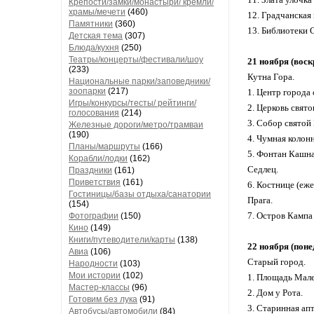
Крепости/замки/монастыри/ кремли/
храмы/мечети
(460)
12. Градчанская
Памятники
(360)
13. Библиотеки С
Детская тема
(307)
Блюда/кухня
(250)
Театры/концерты/фестивали/шоу
21 ноября (вос
(233)
Кутна Гора.
Национальные парки/заповедники/
зоопарки
(217)
1. Центр города
Игры/конкурсы/тесты/ рейтинги/
2. Церковь свят
голосования
(214)
3. Собор святой Б
Железные дороги/метро/трамваи
(190)
4. Чумная колонн
Планы/маршруты
(166)
5. Фонтан Кашна
Корабли/лодки
(162)
Седлец.
Праздники
(161)
Приветствия
(161)
6. Костнице (еже
Гостиницы/базы отдыха/санатории
Прага.
(154)
7. Остров Кампа 
Фотографии
(150)
Кино
(149)
Книги/путеводители/карты
(138)
22 ноября (поне
Авиа
(106)
Старый город.
Народности
(103)
Мои истории
(102)
1. Площадь Мале
Мастер-классы
(96)
2. Дом у Рота.
Готовим без лука
(91)
3. Старинная ап
Автобусы/автомобили
(84)