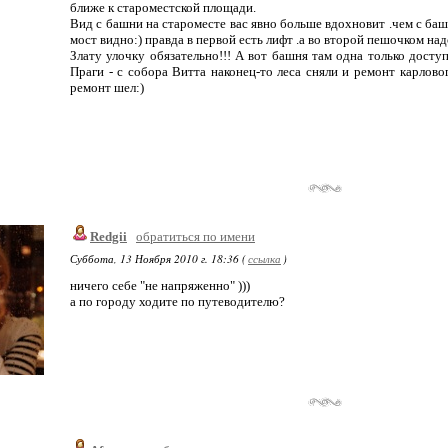
ближе к староместской площади.
Вид с башни на староместе вас явно больше вдохновит .чем с баш
мост видно:) правда в первой есть лифт .а во второй пешочком над
Злату улочку обязательно!!! А вот башня там одна только доступ
Праги - с собора Витта наконец-то леса сняли и ремонт карловог
ремонт шел:)
Redgii
обратиться по имени
Суббота, 13 Ноября 2010 г. 18:36 (
ссылка
)
ничего себе "не напряженно" )))
а по городу ходите по путеводителю?