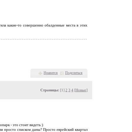
стила какие-то совершенно обалденные места в этих
Нравится
Поделиться
Страницы:
[1]
2
3
4
[
Новые
]
опарк - это стоит видеть:)
ли просто списком даны? Просто еврейский квартал