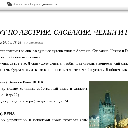
Авось
из (+ сутки) дневников
Т ПО АВСТРИИ, СЛОВАКИИ, ЧЕХИИ И
я 2010 г. 18:16
+ в цитатник
тправляемся в наше следующее путешествие в Австрию, Словакию, Чехию и Ге
ь не особенно напряжный.
училось вот что. Я сразу хочу сказать, чтобы предупредить вопросы: сий спис
 что мы будем лезть из кожи вон и носиться лосями, чтобы успеть. В общем, как
ник). Вылет в Вену. ВЕНА.
 где можно сочинить собственный вальс и записать
 с 10 до 22).
с дегустацией захера (ежедневно, с 8 до 24).
а). ВЕНА.
них упражнений в Испанской школе верховой езды