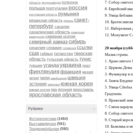
7. Собор святого
полезное
область
петрозаводск
россия
польша
португалия
8. Еврейский ква
румыния
ростовская область
9. Улица Беблав
санкт-
рязанская область
рязань
10. Братиславски
петербург
сахалин
11. Набережная 
сахалинская область
северная
12. Монумент Сл
северная осетия
македония
сибирь
северный кавказ
ссылки
сицилия
словакия
20 ноября (субб
словения
сша
тверская
татарстан
таймыр
Малая страна.
область
тунис
тульская область
1. Храм святого
украина
уганда
турция
урал
2. Церковь Девы 
финляндия
франция
чехия
3. Фуникулер в п
швеция
чили
чечня
швейцария
4. Замок Блудиш
южная корея
эстония
эфиопия
5. Улица Сihelna
япония
ярославль
ява
южная осетия
Градчаны.
ярославская область
6. Пражский замо
7. Смена караула
Рубрики
-
8. Собор святого 
Фоторепортажи
(1464)
9. Старый корол
Выставки/музеи
(591)
10. Базилика и 
Традиции/обычаи
(590)
11. Злата улочка