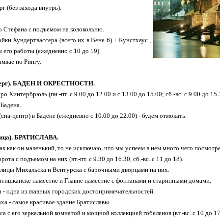
г (без захода внутрь).
о Стефана с подъемом на колокольню.
йки Хундертвассера (всего их в Вене 6) + Кунстхаус ,
 его работы (ежедневно с 10 до 19).
амвае по Рингу.
тверг). БАДЕН И ОКРЕСТНОСТИ.
о Хинтербрюль (пн.-пт. с 9.00 до 12.00 и с 13.00 до 15.00; сб.-вс. с 9.00 до 15.
 Бадена.
(спа-центр) в Бадене (ежедневно с 10.00 до 22.00) - будем отмокать.
ница). БРАТИСЛАВА.
ак как он маленький, то не исключаю, что мы успеем в нем много чего посмотр
ота с подъемом на них (вт.-пт. с 9.30 до 16.30, сб.-вс. с 11 до 18).
лицы Михальска и Вентурска с барочными дворцами на них.
тишканске наместие и Главне наместие с фонтанами и старинными домами.
а - одна из главных городских достопримечательностей.
ха - самое красивое здание Братиславы.
а с его зеркальной комнатой и мощной коллекцией гобеленов (вт.-вс. с 10 до 17