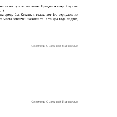
ни на мосту - первая выше. Правда со второй лучше
о:)
на вроде бы. Кстати, я только вот 1го вернулась из
о моста закончен наконец-то, а то два года подряд
Ответить
С цитатой
В цитатник
Ответить
С цитатой
В цитатник