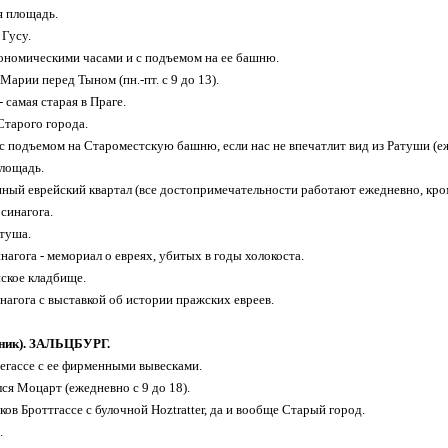
я площадь.
 Гусу.
рономическими часами и с подъемом на ее башню.
Марии перед Тыном (пн.-пт. с 9 до 13).
- самая старая в Праге.
Старого города.
 с подъемом на Староместскую башню, если нас не впечатлит вид из Ратуши (еж
площадь.
нный еврейский квартал (все достопримечательности работают ежедневно, кроме
синагога.
атуша.
нагога - мемориал о евреях, убитых в годы холокоста.
йское кладбище.
инагога с выставкой об истории пражских евреев.
рник). ЗАЛЬЦБУРГ.
дегассе с ее фирменными вывесками.
лся Моцарт (ежедневно с 9 до 18).
ков Броттгассе с булочной Hoztratter, да и вообще Старый город.
.