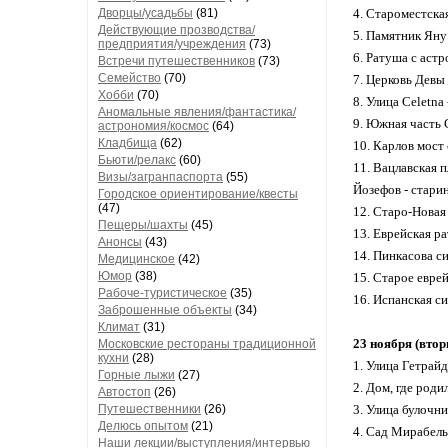
Дворцы/усадьбы
(81)
4. Староместска
Действующие прозводства/
5. Памятник Яну
предприятия/учреждения
(73)
6. Ратуша с аст
Встречи путешественников
(73)
Семейство
(70)
7. Церковь Девы 
Хобби
(70)
8. Улица Celetna 
Аномальные явления/фантастика/
9. Южная часть 
астрономия/космос
(64)
Кладбища
(62)
10. Карлов мост
Бьюти/релакс
(60)
11. Вацлавская 
Визы/загранпаспорта
(55)
Йозефов - стари
Городское ориентирование/квесты
(47)
12. Старо-Новая 
Пещеры/шахты
(45)
13. Еврейская р
Анонсы
(43)
14. Пинкасова си
Медицинское
(42)
Юмор
(38)
15. Старое евре
Рабоче-туристическое
(35)
16. Испанская с
Заброшенные объекты
(34)
Климат
(31)
23 ноября (вто
Московские рестораны традиционной
кухни
(28)
1. Улица Гетрай
Горные лыжи
(27)
2. Дом, где роди
Автостоп
(26)
Путешественники
(26)
3. Улица булочни
Делюсь опытом
(21)
4. Сад Мирабель
Наши лекции/выступления/интервью