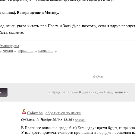
дельник). Возвращение в Москву.
под конец увяла читать про Прагу и Зальцбург, поэтому, если я вдруг пропу
йста, скажите.
/маршруты
чехия
германия
словакия
« Пред. запись
—
К дневнику
—
След. запись »
ь
Colomba
обратиться по имени
Суббота, 13 Ноября 2010 г. 18:36 (
ссылка
)
В Праге все охвачено вроде бы:) Если вдруг время будет, тогда в зо
У вас достопримечательности прописаны в порядке посещения и