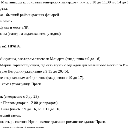
 Мартина, где короновали венгерских манархов (пн.-пт. с 10 до 11.30 и с 14 до 16.
ртал.
ехо - бывший район красных фонарей.
й замок.
Дуная и мост SNP.
авы (смотрим издалека, если увидим).
ота). ПРАГА.
 Микулаша, в котором отпевали Моцарта (ежедневно с 9 до 16).
Марии Торжествующей, где есть музей с одеждой для маленького местного Иисуса 
арке Петршин (ежедневно с 9.15 до 20.45).
те с зеркальным лабиринтом (ежедневно с 10 до 17).
 - самая узкая улица Праги.
к (ежедневно с 6 до 23).
 в Первом дворе в 12.00 (с парадом).
Вита (пн-сб. с 9 до 16, вс. с 12 до 16).
евский замок.
монастырь святого Иржи - самое красивое романское здание Праги.
 + какая-нибудь башня замка.