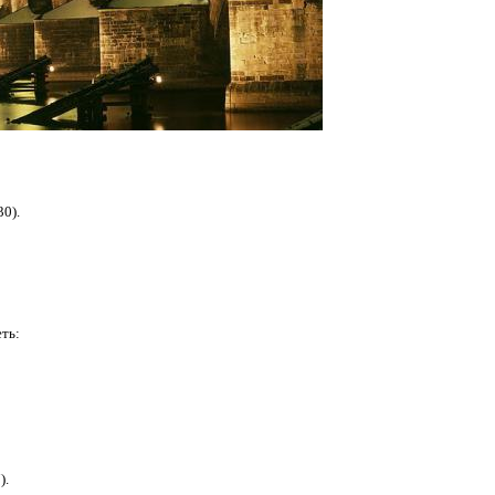
30).
еть:
).