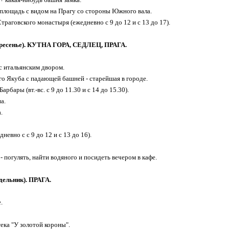
 площадь с видом на Прагу со стороны Южного вала.
траговского монастыря (ежедневно с 9 до 12 и с 13 до 17).
кресенье). КУТНА ГОРА, СЕДЛЕЦ, ПРАГА.
 с итальянским двором.
ого Якуба с падающей башней - старейшая в городе.
арбары (вт.-вс. с 9 до 11.30 и с 14 до 15.30).
а.
.
дневно с с 9 до 12 и с 13 до 16).
- погулять, найти водяного и посидеть вечером в кафе.
дельник). ПРАГА.
.
тека "У золотой короны".