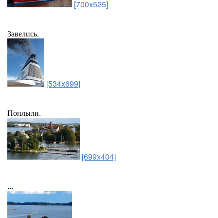
[700x525]
Завелись.
[534x699]
Поплыли.
[699x404]
...