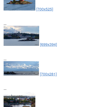
[700x525]
...
[699x394]
...
[700x281]
...