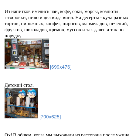
Из напитков имелись чаи, кофе, соки, морсы, компоты,
газировки, пиво и два вида вина. На десерты - куча разных
тортов, пирожных, конфет, пирогов, мармеладов, печений,
фруктов, шоколадов, кремов, муссов и так далее и так по
порядку.
[699x476]
Детский стол.
[700x625]
Ох! В общем, когда мы выходили из ресторана после ужина,