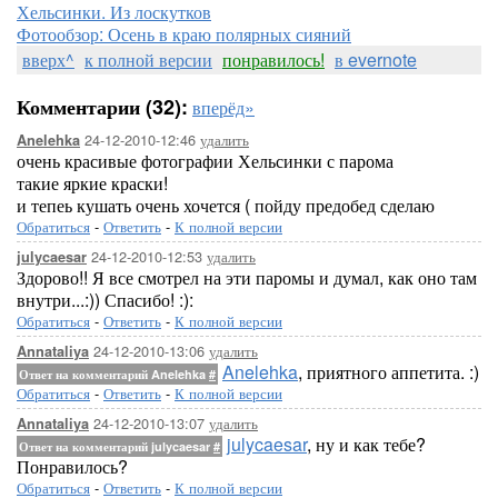
Хельсинки. Из лоскутков
Фотообзор: Осень в краю полярных сияний
вверх^
к полной версии
понравилось!
в evernote
Комментарии (32):
вперёд»
24-12-2010-12:46
удалить
Anelehka
очень красивые фотографии Хельсинки с парома
такие яркие краски!
и тепеь кушать очень хочется ( пойду предобед сделаю
Обратиться
-
Ответить
-
К полной версии
24-12-2010-12:53
удалить
julycaesar
Здорово!! Я все смотрел на эти паромы и думал, как оно там
внутри...:)) Спасибо! :):
Обратиться
-
Ответить
-
К полной версии
24-12-2010-13:06
удалить
Annataliya
Anelehka
, приятного аппетита. :)
Ответ на комментарий Anelehka
#
Обратиться
-
Ответить
-
К полной версии
24-12-2010-13:07
удалить
Annataliya
julycaesar
, ну и как тебе?
Ответ на комментарий julycaesar
#
Понравилось?
Обратиться
-
Ответить
-
К полной версии