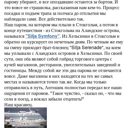
парому убирают, и все опоздавшие остаются за бортом. И
это вовсе не страшилка, рассказанная нам кем-то. Процесс
посадки и подъем трапа за полчаса до отплытия мы
наблюдали сами. Все действительно так.
Наш паром, на котором мы плыли в Стокгольм, а потом в
конце путешествия - из Стокгольма на Аландские острова,
назывался
"Silja Symfony"
. Из Хельсинки в Стокгольм и
обратно он курсирует по нечетным дням. По четным же ему
на смену приходит брат-близнец "Silja Serenade", на коем
мы уплывали с Аландских островов в Хельсинки. По своей
сути, они оба являют собой гибрид торгового центра с
кучей магазинов, ресторанов, увеселительных заведений и
гостиницы. Между собой же эти два парома не отличаются
вовсе. Даже магазины в них находятся на тех же самых
местах и называются точно так же. Когда мы только
отправились в путь, Антошик полностью передал все наши
ощущения от паромов. "Такое чувство, - сказал он, - что мы
сели в поезд, а вокзал забыли отцепить!"
Наш красавец.