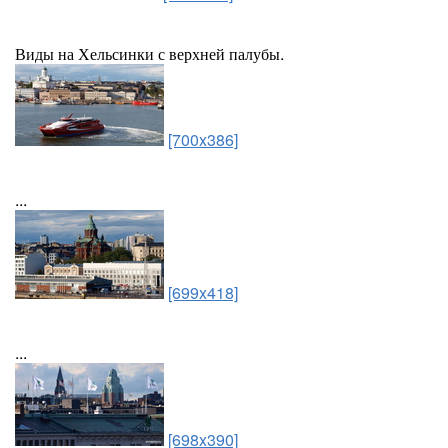
Виды на Хельсинки с верхней палубы.
[700x386]
...
[699x418]
...
[698x390]