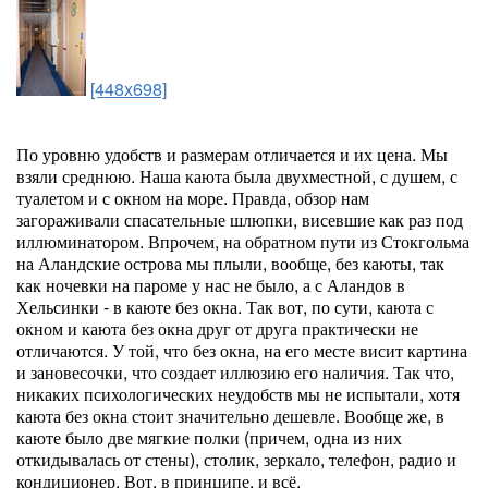
[448x698]
По уровню удобств и размерам отличается и их цена. Мы
взяли среднюю. Наша каюта была двухместной, с душем, с
туалетом и с окном на море. Правда, обзор нам
загораживали спасательные шлюпки, висевшие как раз под
иллюминатором. Впрочем, на обратном пути из Стокгольма
на Аландские острова мы плыли, вообще, без каюты, так
как ночевки на пароме у нас не было, а с Аландов в
Хельсинки - в каюте без окна. Так вот, по сути, каюта с
окном и каюта без окна друг от друга практически не
отличаются. У той, что без окна, на его месте висит картина
и зановесочки, что создает иллюзию его наличия. Так что,
никаких психологических неудобств мы не испытали, хотя
каюта без окна стоит значительно дешевле. Вообще же, в
каюте было две мягкие полки (причем, одна из них
откидывалась от стены), столик, зеркало, телефон, радио и
кондиционер. Вот, в принципе, и всё.