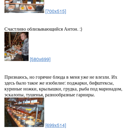
[700x515]
Счастливо облизывающийся Антон. :)
[580x699]
Признаюсь, но горячие блюда в меня уже не влезли. Их
здесь было такое же изобилие: поджарки, бифштексы,
куриные ножки, крылышки, грудка, рыба под маринадом,
эскалопы, тушенья, разнообразные гарниры.
[699x514]