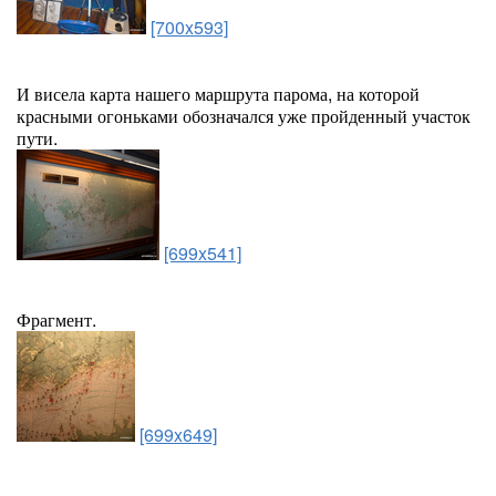
[700x593]
И висела карта нашего маршрута парома, на которой
красными огоньками обозначался уже пройденный участок
пути.
[699x541]
Фрагмент.
[699x649]