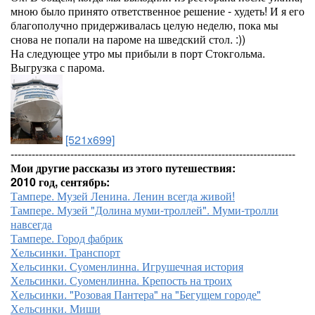
мною было принято ответственное решение - худеть! И я его
благополучно придерживалась целую неделю, пока мы
снова не попали на пароме на шведский стол. :))
На следующее утро мы прибыли в порт Стокгольма.
Выгрузка с парома.
[521x699]
---------------------------------------------------------------------------------
Мои другие рассказы из этого путешествия:
2010 год, сентябрь:
Тампере. Музей Ленина. Ленин всегда живой!
Тампере. Музей "Долина муми-троллей". Муми-тролли
навсегда
Тампере. Город фабрик
Хельсинки. Транспорт
Хельсинки. Суоменлинна. Игрушечная история
Хельсинки. Суоменлинна. Крепость на троих
Хельсинки. "Розовая Пантера" на "Бегущем городе"
Хельсинки. Миши