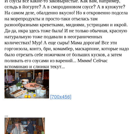
И соусы все какие-то заковыристые. Как вам, например,
сельдь в йогурте? А в смородиновом соусе? А в кунжуте?
На самом деле, обалденно вкусно! Но я откровенно подсела
на морепродукты и просто-таки отъелась там
разнообразными креветками, мидиями, устрицами и икрой.
Да-да, икра здесь тоже была! И не только обычная, красную
натуральную тоже подавали в неограниченных
количествах! Мур! А еще сыры! Мама дорогая! Все эти
горгонзола, контэ, бри, комамбер, маскарпоне, которые надо
было отрезать себе ножичком от больших кусков, а затем
поливать его соусами из варений... Мммм! Сейчас
вспоминаю и слюнки текут...
[700x456]
...