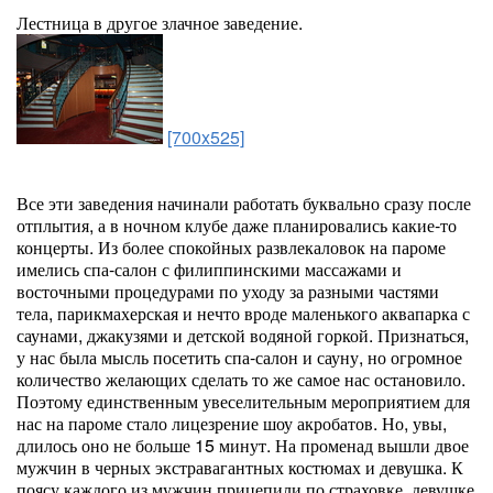
Лестница в другое злачное заведение.
[700x525]
Все эти заведения начинали работать буквально сразу после
отплытия, а в ночном клубе даже планировались какие-то
концерты. Из более спокойных развлекаловок на пароме
имелись спа-салон с филиппинскими массажами и
восточными процедурами по уходу за разными частями
тела, парикмахерская и нечто вроде маленького аквапарка с
саунами, джакузями и детской водяной горкой. Признаться,
у нас была мысль посетить спа-салон и сауну, но огромное
количество желающих сделать то же самое нас остановило.
Поэтому единственным увеселительным мероприятием для
нас на пароме стало лицезрение шоу акробатов. Но, увы,
длилось оно не больше 15 минут. На променад вышли двое
мужчин в черных экстравагантных костюмах и девушка. К
поясу каждого из мужчин прицепили по страховке, девушке