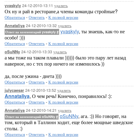
24-12-2010-13:11
удалить
yvaskyly
Ох ну и рай в ресторане,а члены команды стройные?
Обратиться
-
Ответить
-
К полной версии
24-12-2010-13:32
удалить
Annataliya
yvaskyly
, ты знаешь, как-то не
Ответ на комментарий yvaskyly
#
особо! :)))
Обратиться
-
Ответить
-
К полной версии
24-12-2010-13:33
удалить
oSuNNy
а мы тоже на таком плавали )))))) было это пару лет назад
наверное, но с тех пор ничего не изменилось ))
да, после ужина - диета ))))
Обратиться
-
Ответить
-
К полной версии
24-12-2010-13:52
удалить
julycaesar
Annataliya
, О чем речь! Конечно, понравилось! :):
Обратиться
-
Ответить
-
К полной версии
24-12-2010-14:21
удалить
Annataliya
oSuNNy
, ага. :)) Но говорят, на
Ответ на комментарий oSuNNy
#
том, который в Таллинн ходит, еще более мощные шведские
столы. :)
Обратиться
-
Ответить
-
К полной версии