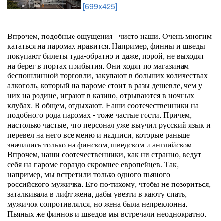
[699x425]
Впрочем, подобные ощущения - чисто наши. Очень многим
кататься на паромах нравится. Например, финны и шведы
покупают билеты туда-обратно и даже, порой, не выходят
на берег в портах прибытия. Они ходят по магазинам
беспошлинной торговли, закупают в больших количествах
алкоголь, который на пароме стоит в разы дешевле, чем у
них на родине, играют в казино, отрываются в ночных
клубах. В общем, отдыхают. Наши соотечественники на
подобного рода паромах - тоже частые гости. Причем,
настолько частые, что персонал уже выучил русский язык и
перевел на него все меню и надписи, которые раньше
значились только на финском, шведском и английском.
Впрочем, наши соотечественники, как ни странно, ведут
себя на пароме гораздо скромнее европейцев. Так,
например, мы встретили только одного пьяного
российского мужичка. Его по-тихому, чтобы не позориться,
заталкивала в лифт жена, дабы увезти в каюту спать,
мужичок сопротивлялся, но жена была непреклонна.
Пьяных же финнов и шведов мы встречали неоднократно.