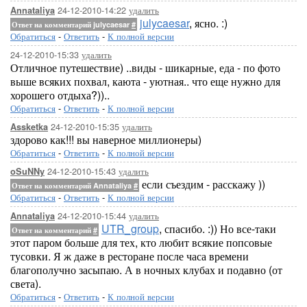
24-12-2010-14:22
удалить
Annataliya
julycaesar
, ясно. :)
Ответ на комментарий julycaesar
#
Обратиться
-
Ответить
-
К полной версии
24-12-2010-15:33
удалить
Отличное путешествие) ..виды - шикарные, еда - по фото
выше всяких похвал, каюта - уютная.. что еще нужно для
хорошего отдыха?))..
Обратиться
-
Ответить
-
К полной версии
24-12-2010-15:35
удалить
Assketka
здорово как!!! вы наверное миллионеры)
Обратиться
-
Ответить
-
К полной версии
24-12-2010-15:43
удалить
oSuNNy
если съездим - расскажу ))
Ответ на комментарий Annataliya
#
Обратиться
-
Ответить
-
К полной версии
24-12-2010-15:44
удалить
Annataliya
UTR_group
, спасибо. :)) Но все-таки
Ответ на комментарий
#
этот паром больше для тех, кто любит всякие попсовые
тусовки. Я ж даже в ресторане после часа времени
благополучно засыпаю. А в ночных клубах и подавно (от
света).
Обратиться
-
Ответить
-
К полной версии