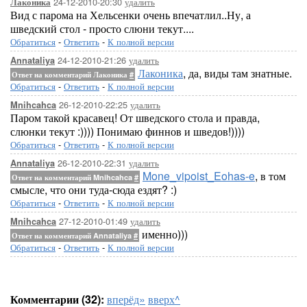
24-12-2010-20:30
удалить
Лаконика
Вид с парома на Хельсенки очень впечатлил..Ну, а
шведский стол - просто слюни текут....
Обратиться
-
Ответить
-
К полной версии
24-12-2010-21:26
удалить
Annataliya
Лаконика
, да, виды там знатные.
Ответ на комментарий Лаконика
#
Обратиться
-
Ответить
-
К полной версии
26-12-2010-22:25
удалить
Mnihcahca
Паром такой красавец! От шведского стола и правда,
слюнки текут :)))) Понимаю финнов и шведов!))))
Обратиться
-
Ответить
-
К полной версии
26-12-2010-22:31
удалить
Annataliya
Mone_vipoist_Eohas-e
, в том
Ответ на комментарий Mnihcahca
#
смысле, что они туда-сюда ездят? :)
Обратиться
-
Ответить
-
К полной версии
27-12-2010-01:49
удалить
Mnihcahca
именно)))
Ответ на комментарий Annataliya
#
Обратиться
-
Ответить
-
К полной версии
Комментарии (32):
вперёд»
вверх^