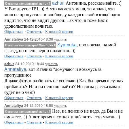
azhur
, Антонина, рассказывайте. :)
Ответ на комментарий azhur
#
У Вас другие ПЧ. :)) А что касается меня, то я знаю, что
многое пропустила и вообще, у каждого свой взгляд: один
видит то, что не видит другой. Так что, я тоже Вас с
удовольствием почитаю.
Обратиться
-
Ответить
-
К полной версии
24-12-2010-18:36
удалить
Annataliya
Syamuka
, про вокзал, на мой
Ответ на комментарий Syamuka
#
взгляд, он очень верно подметил. :))
Обратиться
-
Ответить
-
К полной версии
24-12-2010-18:44
удалить
azhur
Annataliya
, вот Италию "домучаю" и возьмусь за
пропущенное.
Я даже фотки разбирать не успеваю:) Как бы время в сутках
прибавить? Или на пенсию выйти? Но тогда рассказывать
будет не о чем:)
Обратиться
-
Ответить
-
К полной версии
24-12-2010-18:50
удалить
Annataliya
Нее, на пенсию не надо, да Вы и не
Ответ на комментарий azhur
#
сможете. :)) А вот время в сутках прибавить - это мысль. :)
Обратиться
-
Ответить
-
К полной версии