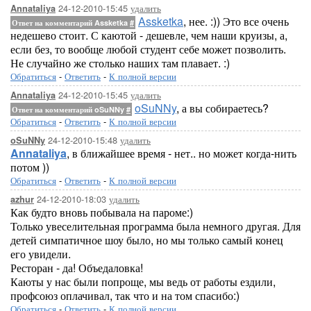
24-12-2010-15:45
удалить
Annataliya
Assketka
, нее. :)) Это все очень
Ответ на комментарий Assketka
#
недешево стоит. С каютой - дешевле, чем наши круизы, а,
если без, то вообще любой студент себе может позволить.
Не случайно же столько наших там плавает. :)
Обратиться
-
Ответить
-
К полной версии
24-12-2010-15:45
удалить
Annataliya
oSuNNy
, а вы собираетесь?
Ответ на комментарий oSuNNy
#
Обратиться
-
Ответить
-
К полной версии
24-12-2010-15:48
удалить
oSuNNy
Annataliya
, в ближайшее время - нет.. но может когда-нить
потом ))
Обратиться
-
Ответить
-
К полной версии
24-12-2010-18:03
удалить
azhur
Как будто вновь побывала на пароме:)
Только увеселительная программа была немного другая. Для
детей симпатичное шоу было, но мы только самый конец
его увидели.
Ресторан - да! Объедаловка!
Каюты у нас были попроще, мы ведь от работы ездили,
профсоюз оплачивал, так что и на том спасибо:)
Обратиться
-
Ответить
-
К полной версии