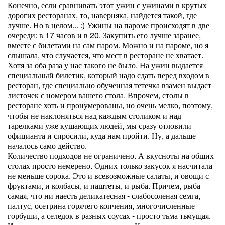
Конечно, если сравнивать этот ужин с ужинами в крутых
дорогих ресторанах, то, наверняка, найдется такой, где
лучше. Но в целом... :) Ужины на пароме происходят в две
очереди: в 17 часов и в 20. Закупить его лучше заранее,
вместе с билетами на сам паром. Можно и на пароме, но я
слышала, что случается, что мест в ресторане не хватает.
Хотя за оба раза у нас такого не было. На ужин выдается
специальный билетик, который надо сдать перед входом в
ресторан, где специально обученная тетечка взамен выдаст
листочек с номером вашего стола. Впрочем, столы в
ресторане хоть и пронумерованы, но очень мелко, поэтому,
чтобы не наклоняться над каждым столиком и над
тарелками уже кушающих людей, мы сразу отловили
официанта и спросили, куда нам пройти. Ну, а дальше
началось само действо.
Количество подходов не ограничено. А вкусноты на общих
столах просто немерено. Одних только закусок я насчитала
не меньше сорока. Это и всевозможные салаты, и овощи с
фруктами, и колбасы, и паштеты, и рыба. Причем, рыба
самая, что ни наесть деликатесная - слабосоленая семга,
палтус, осетрина горячего копчения, многочисленные
горбуши, а селедок в разных соусах - просто тьма тьмущая.