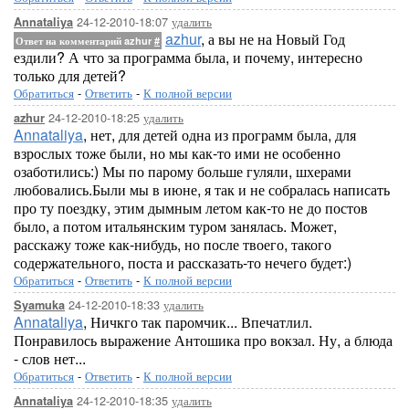
24-12-2010-18:07
удалить
Annataliya
azhur
, а вы не на Новый Год
Ответ на комментарий azhur
#
ездили? А что за программа была, и почему, интересно
только для детей?
Обратиться
-
Ответить
-
К полной версии
24-12-2010-18:25
удалить
azhur
Annataliya
, нет, для детей одна из программ была, для
взрослых тоже были, но мы как-то ими не особенно
озаботились:) Мы по парому больше гуляли, шхерами
любовались.Были мы в июне, я так и не собралась написать
про ту поездку, этим дымным летом как-то не до постов
было, а потом итальянским туром занялась. Может,
расскажу тоже как-нибудь, но после твоего, такого
содержательного, поста и рассказать-то нечего будет:)
Обратиться
-
Ответить
-
К полной версии
24-12-2010-18:33
удалить
Syamuka
Annataliya
, Ничкго так паромчик... Впечатлил.
Понравилось выражение Антошика про вокзал. Ну, а блюда
- слов нет...
Обратиться
-
Ответить
-
К полной версии
24-12-2010-18:35
удалить
Annataliya