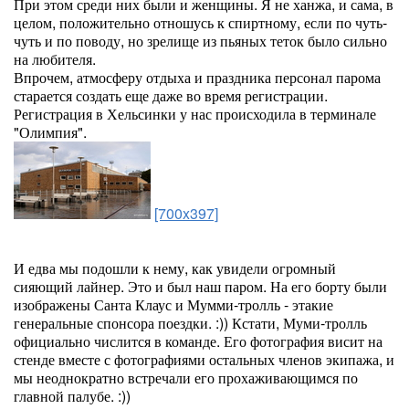
При этом среди них были и женщины. Я не ханжа, и сама, в
целом, положительно отношусь к спиртному, если по чуть-
чуть и по поводу, но зрелище из пьяных теток было сильно
на любителя.
Впрочем, атмосферу отдыха и праздника персонал парома
старается создать еще даже во время регистрации.
Регистрация в Хельсинки у нас происходила в терминале
"Олимпия".
[700x397]
И едва мы подошли к нему, как увидели огромный
сияющий лайнер. Это и был наш паром. На его борту были
изображены Санта Клаус и Мумми-тролль - этакие
генеральные спонсора поездки. :)) Кстати, Муми-тролль
официально числится в команде. Его фотография висит на
стенде вместе с фотографиями остальных членов экипажа, и
мы неоднократно встречали его прохаживающимся по
главной палубе. :))