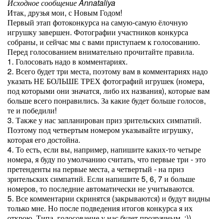
Исходное сообщение Annataliya
Итак, друзья мои, с Новым Годом!
Первый этап фотоконкурса на самую-самую ёлочную
игрушку завершен. Фотографии участников конкурса
собраны, и сейчас мы с вами приступаем к голосованию.
Перед голосованием внимательно прочитайте правила.
1. Голосовать надо в комментариях.
2. Всего будет три места, поэтому вам в комментариях надо
указать НЕ БОЛЬШЕ ТРЕХ фотографий игрушек (номера,
под которыми они значатся, либо их названия), которые вам
больше всего понравились. За какие будет больше голосов,
те и победили!
3. Также у нас запланирован приз зрительских симпатий.
Поэтому под четвертым номером указывайте игрушку,
которая его достойна.
4. То есть, если вы, например, напишите каких-то четыре
номера, я буду по умолчанию считать, что первые три - это
претенденты на первые места, а четвертый - на приз
зрительских симпатий. Если напишите 5, 6, 7 и больше
номеров, то последние автоматически не учитываются.
5. Все комментарии скринятся (закрываются) и будут видны
только мне. Но после подведения итогов конкурса я их
открою. Типа, голосование у нас будет прозрачным. :))