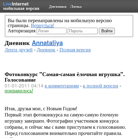
Live
Internet
Дневники
Личка
мобильная версия
Вы были перенаправлены на мобильную версию
страницы.
Вернуться!
Авторизация
Дневник
Annataliya
Лента друзей
-
Дневник
-
Полная версия
Фотоконкурс "Самая-самая ёлочная игрушка".
Голосование
01-01-2011 04:14
к комментариям
-
к полной версии
-
понравилось!
Итак, друзья мои, с Новым Годом!
Первый этап фотоконкурса на самую-самую ёлочную
игрушку завершен. Фотографии участников конкурса
собраны, и сейчас мы с вами приступаем к голосованию.
Перед голосованием внимательно прочитайте правила.