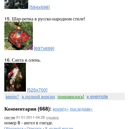
[584x698]
15. Шар-репка в русско-народном стиле!
[697x699]
16. Санта и олень.
[525x700]
вверх^
к полной версии
понравилось!
в evernote
Комментарии (668):
вперёд»
последняя»
01-01-2011-04:26
удалить
све-чи
номер 8 - ангел в гнезде.
Обратиться
-
Ответить
-
К полной версии