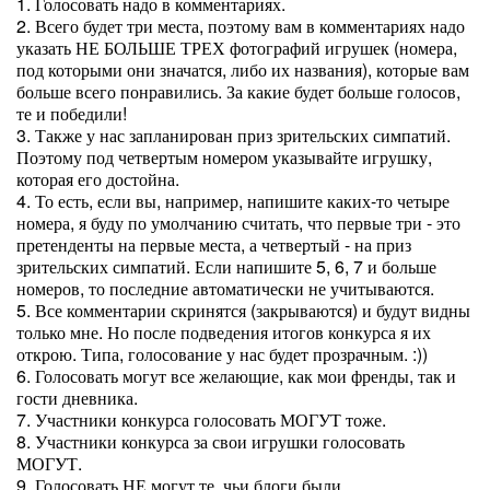
1. Голосовать надо в комментариях.
2. Всего будет три места, поэтому вам в комментариях надо
указать НЕ БОЛЬШЕ ТРЕХ фотографий игрушек (номера,
под которыми они значатся, либо их названия), которые вам
больше всего понравились. За какие будет больше голосов,
те и победили!
3. Также у нас запланирован приз зрительских симпатий.
Поэтому под четвертым номером указывайте игрушку,
которая его достойна.
4. То есть, если вы, например, напишите каких-то четыре
номера, я буду по умолчанию считать, что первые три - это
претенденты на первые места, а четвертый - на приз
зрительских симпатий. Если напишите 5, 6, 7 и больше
номеров, то последние автоматически не учитываются.
5. Все комментарии скринятся (закрываются) и будут видны
только мне. Но после подведения итогов конкурса я их
открою. Типа, голосование у нас будет прозрачным. :))
6. Голосовать могут все желающие, как мои френды, так и
гости дневника.
7. Участники конкурса голосовать МОГУТ тоже.
8. Участники конкурса за свои игрушки голосовать
МОГУТ.
9. Голосовать НЕ могут те, чьи блоги были