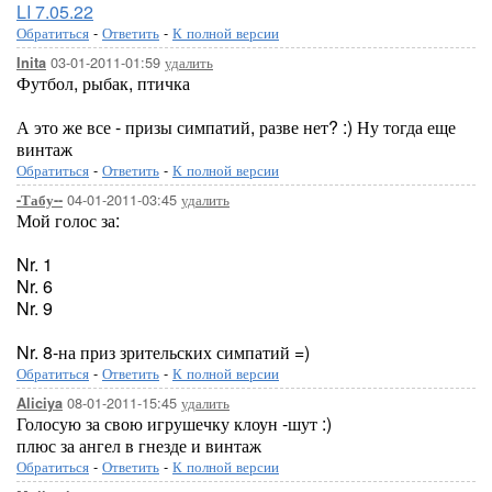
LI 7.05.22
Обратиться
-
Ответить
-
К полной версии
03-01-2011-01:59
удалить
Inita
Футбол, рыбак, птичка
А это же все - призы симпатий, разве нет? :) Ну тогда еще
винтаж
Обратиться
-
Ответить
-
К полной версии
04-01-2011-03:45
удалить
-Табу--
Мой голос за:
Nr. 1
Nr. 6
Nr. 9
Nr. 8-на приз зрительских симпатий =)
Обратиться
-
Ответить
-
К полной версии
08-01-2011-15:45
удалить
Aliciya
Голосую за свою игрушечку клоун -шут :)
плюс за ангел в гнезде и винтаж
Обратиться
-
Ответить
-
К полной версии