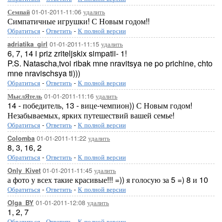
01-01-2011-11:06
удалить
Семпай
Симпатичные игрушки! С Новым годом!!
Обратиться
-
Ответить
-
К полной версии
01-01-2011-11:15
удалить
adriatika_girl
6, 7, 14 i priz zriteljskix simpatii- 1!
P.S. Natascha,tvoi ribak mne nravitsya ne po prichine, chto
mne nravischsya ti)))
Обратиться
-
Ответить
-
К полной версии
01-01-2011-11:16
удалить
МыслЯтель
14 - победитель, 13 - вице-чемпион)) С Новым годом!
Незабываемых, ярких путешествий вашей семье!
Обратиться
-
Ответить
-
К полной версии
01-01-2011-11:22
удалить
Colomba
8, 3, 16, 2
Обратиться
-
Ответить
-
К полной версии
01-01-2011-11:45
удалить
Only_Kivet
а фото у всех такие красивые!!! =)) я голосую за 5 =) 8 и 10
Обратиться
-
Ответить
-
К полной версии
01-01-2011-12:08
удалить
Olga_BY
1, 2, 7
Обратиться
-
Ответить
-
К полной версии