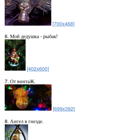
[700x468]
6. Мой дедушка - рыбак!
[402x600]
7. От винтаЖ.
[699x392]
8. Ангел в гнезде.