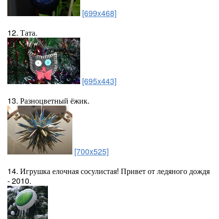
[699x468]
12. Тата.
[695x443]
13. Разноцветный ёжик.
[700x525]
14. Игрушка елочная сосулистая! Привет от ледяного дождя
- 2010.