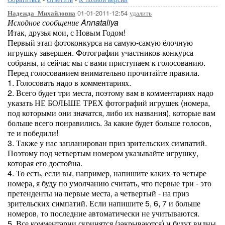
01-01-2011-12:54
удалить
Надежда_Михайловна
Исходное сообщение Annataliya
Итак, друзья мои, с Новым Годом!
Первый этап фотоконкурса на самую-самую ёлочную
игрушку завершен. Фотографии участников конкурса
собраны, и сейчас мы с вами приступаем к голосованию.
Перед голосованием внимательно прочитайте правила.
1. Голосовать надо в комментариях.
2. Всего будет три места, поэтому вам в комментариях надо
указать НЕ БОЛЬШЕ ТРЕХ фотографий игрушек (номера,
под которыми они значатся, либо их названия), которые вам
больше всего понравились. За какие будет больше голосов,
те и победили!
3. Также у нас запланирован приз зрительских симпатий.
Поэтому под четвертым номером указывайте игрушку,
которая его достойна.
4. То есть, если вы, например, напишите каких-то четыре
номера, я буду по умолчанию считать, что первые три - это
претенденты на первые места, а четвертый - на приз
зрительских симпатий. Если напишите 5, 6, 7 и больше
номеров, то последние автоматически не учитываются.
5. Все комментарии скринятся (закрываются) и будут видны