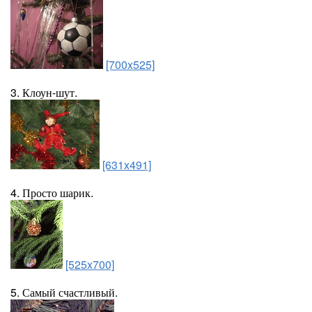
[700x525]
3. Клоун-шут.
[631x491]
4. Просто шарик.
[525x700]
5. Самый счастливый.