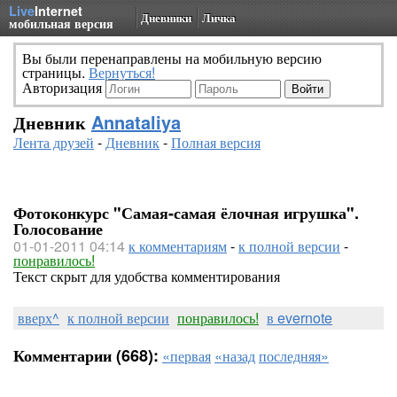
Live
Internet
Дневники
Личка
мобильная версия
Вы были перенаправлены на мобильную версию
страницы.
Вернуться!
Авторизация
Дневник
Annataliya
Лента друзей
-
Дневник
-
Полная версия
Фотоконкурс "Самая-самая ёлочная игрушка".
Голосование
01-01-2011 04:14
к комментариям
-
к полной версии
-
понравилось!
Текст скрыт для удобства комментирования
вверх^
к полной версии
понравилось!
в evernote
Комментарии (668):
«первая
«назад
последняя»