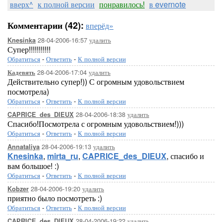
вверх^
к полной версии
понравилось!
в evernote
Комментарии (42):
вперёд»
28-04-2006-16:57
удалить
Knesinka
Супер!!!!!!!!!!!
Обратиться
-
Ответить
-
К полной версии
28-04-2006-17:04
удалить
Кадевять
Действительно супер!)) С огромным удовольствием
посмотрела)
Обратиться
-
Ответить
-
К полной версии
28-04-2006-18:38
удалить
CAPRICE_des_DIEUX
Спасибо!Посмотрела с огромным удовольствием!)))
Обратиться
-
Ответить
-
К полной версии
28-04-2006-19:13
удалить
Annataliya
Knesinka
,
mirta_ru
,
CAPRICE_des_DIEUX
, спасибо и
вам большое! :)
Обратиться
-
Ответить
-
К полной версии
28-04-2006-19:20
удалить
Kobzer
приятно было посмотреть :)
Обратиться
-
Ответить
-
К полной версии
28-04-2006-19:22
удалить
CAPRICE_des_DIEUX