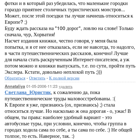
фотки и в который раз убедилась, что маленькие городки
гораздо приятнее столичных туристических монстров...
Может, после этой поездки ты лучше начнешь относиться к
Европе? ;)
Буду ждать рассказа на "100 дорог", ловлю на слове! Только
сначала, чур, Хорватия!
Насчет издания книжки, честно говоря, у меня была
попытка, и я от нее отказалась, если не навсегда, то надолго,
в части путешественнических рассказов, конечно! Лучше
для начала стать раскрученным Интернет-писателем, а уж
потом можно и книжки выпускать, т.е. по сути, пройти путь
Экслера. Кстати, довольно неплохой путь ;)))
Обратиться
-
Ответить
-
К полной версии
01-05-2006-11:23
удалить
Annataliya
Светлана_Юристик
, к сожалению да, пока
путешественнические труды маловосстребованы. :(
К Европе я уже, признаюсь (ох, признаюсь) ;) стала
относиться лучше. Но насколько ж она дорогая - о, ужас! В
общем, ты права: наиболее удобный вариант - это
автобусные туры, при условии, конечно, чтобы группа в
городах ходила сама по себе, а ты сама по себе. :) Не общей
толпое, то есть. Наверное, так. :)