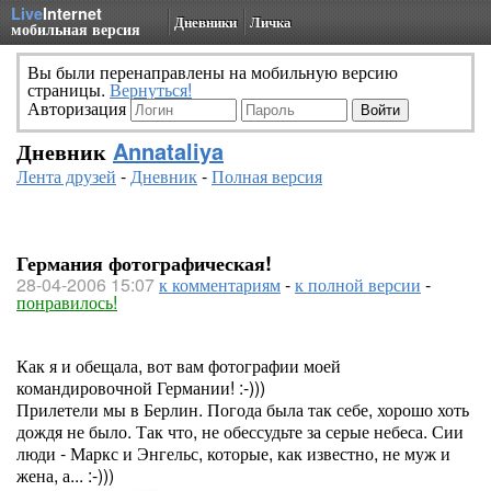
Live
Internet
Дневники
Личка
мобильная версия
Вы были перенаправлены на мобильную версию
страницы.
Вернуться!
Авторизация
Дневник
Annataliya
Лента друзей
-
Дневник
-
Полная версия
Германия фотографическая!
28-04-2006 15:07
к комментариям
-
к полной версии
-
понравилось!
Как я и обещала, вот вам фотографии моей
командировочной Германии! :-)))
Прилетели мы в Берлин. Погода была так себе, хорошо хоть
дождя не было. Так что, не обессудьте за серые небеса. Сии
люди - Маркс и Энгельс, которые, как известно, не муж и
жена, а... :-)))