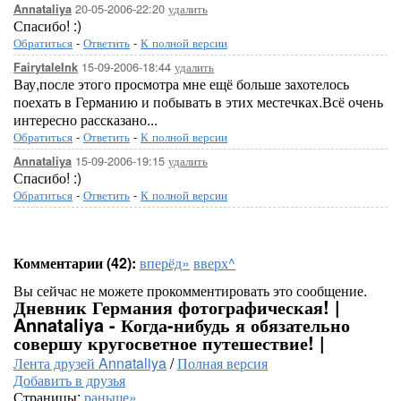
20-05-2006-22:20
удалить
Annataliya
Спасибо! :)
Обратиться
-
Ответить
-
К полной версии
15-09-2006-18:44
удалить
FairytaleInk
Вау,после этого просмотра мне ещё больше захотелось
поехать в Германию и побывать в этих местечках.Всё очень
интересно рассказано...
Обратиться
-
Ответить
-
К полной версии
15-09-2006-19:15
удалить
Annataliya
Спасибо! :)
Обратиться
-
Ответить
-
К полной версии
Комментарии (42):
вперёд»
вверх^
Вы сейчас не можете прокомментировать это сообщение.
Дневник Германия фотографическая! |
Annataliya - Когда-нибудь я обязательно
совершу кругосветное путешествие! |
Лента друзей Annataliya
/
Полная версия
Добавить в друзья
Страницы:
раньше»