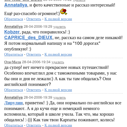
Annataliya
, и фото качественные и рассказ интересный!
Ещё раз-спасибо огромное!:)
Обратиться
-
Ответить
-
К полной версии
28-04-2006-19:29
удалить
Annataliya
Kobzer
, рада, что понравилось! :)
CAPRICE_des_DIEUX
, не, рассказ на самом деле никакой!
Я потом нормальный напишу и на "100 дорогах"
опубликую! :)
Обратиться
-
Ответить
-
К полной версии
28-04-2006-19:34
удалить
Отя-Мотя
да супер! нет ничего прекраснее новых путешествий!
Особенно впечатлил дом с таможенными товарами, у нас
бы они и дня не лежали:) А как ты там общалась? Они
английский понимают?
Обратиться
-
Ответить
-
К полной версии
28-04-2006-19:39
удалить
Annataliya
Лирулин
, приветик! :) Да, они нормально по-английски все
понимают. А я до кучи еще и немецкий немного
вспомнила, который в школе учила. Так что, мы хорошо
общались! :-))) Как там твои Карпаты поживают, колись!
Обратиться
-
Ответить
-
К полной версии