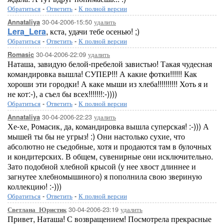
Обратиться
-
Ответить
-
К полной версии
30-04-2006-15:50
удалить
Annataliya
Lera_Lera
, кста, удачи тебе осенью! ;)
Обратиться
-
Ответить
-
К полной версии
30-04-2006-22:09
удалить
Romasic
Наташа, завидую белой-пребелой завистью! Такая чудесная
командировка вышла! СУПЕР!!! А какие фотки!!!!!! Как
хороши эти городки! А каке мыши из хлеба!!!!!!!!!! Хоть я и
не кот:-), а съел бы всех!!!!!!!:-))))
Обратиться
-
Ответить
-
К полной версии
30-04-2006-22:23
удалить
Annataliya
Хе-хе, Ромасик, да, командировка вышла суперская! :-))) А
мышей ты бы не угрыз! :) Они настолько сухие, что
абсолютно не съедобные, хотя и продаются там в булочных
и кондитерских. В общем, сувенирные они исключительно.
Зато подобной хлебной крысой (у нее хвост длиннее и
загнутее хлебномышиного) я пополнила свою звериную
коллекцию! :-)))
Обратиться
-
Ответить
-
К полной версии
30-04-2006-23:19
удалить
Светлана_Юристик
Привет, Наташа! С возвращением! Посмотрела прекрасные