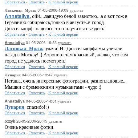
Обратиться
-
Ответить
-
К полной версии
01-05-2006-19:09
удалить
Ласковая_Мразь
Annataliya
, ойй....завидую белой завистью...а я вот тож в
Германию собираюсь,только в августе..в город
Дюссельдорф..надеюсь,что получится съездить
Обратиться
-
Ответить
-
К полной версии
01-05-2006-19:53
удалить
Annataliya
Ласковая_Мразь
, удачи! Из Дюссельдорфа мы улетали
назад в Москву! :) Аэропорт там красивый, жалко, что сам
город не удалось посмотреть!
Обратиться
-
Ответить
-
К полной версии
04-05-2006-13:47
удалить
Лунария
Наташа, очень интересные фотографии, разноплановые...
Мышки с бременскими музыкантами - чудо :)
Обратиться
-
Ответить
-
К полной версии
04-05-2006-14:01
удалить
Annataliya
Лунария
, спасибо! :)
Обратиться
-
Ответить
-
К полной версии
20-05-2006-20:45
удалить
ozzyk
Очень красивые фотки.
Обратиться
-
Ответить
-
К полной версии