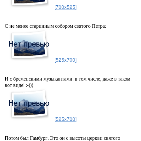
[700x525]
С не менее старинным собором святого Петра:
[525x700]
И с бременскими музыкантами, в том числе, даже в таком
вот виде! :-)))
[525x700]
Потом был Гамбург. Это он с высоты церкви святого