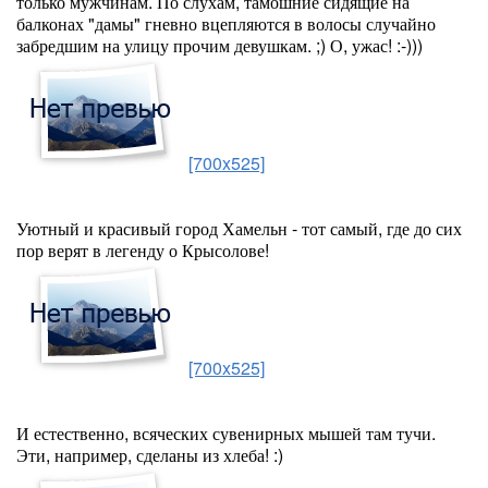
только мужчинам. По слухам, тамошние сидящие на
балконах "дамы" гневно вцепляются в волосы случайно
забредшим на улицу прочим девушкам. ;) О, ужас! :-)))
[700x525]
Уютный и красивый город Хамельн - тот самый, где до сих
пор верят в легенду о Крысолове!
[700x525]
И естественно, всяческих сувенирных мышей там тучи.
Эти, например, сделаны из хлеба! :)