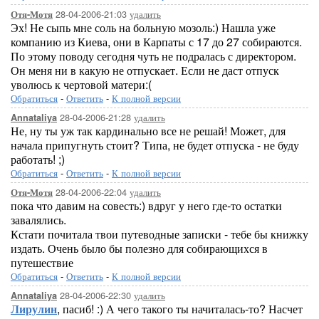
28-04-2006-21:03
удалить
Отя-Мотя
Эх! Не сыпь мне соль на больную мозоль:) Нашла уже
компанию из Киева, они в Карпаты с 17 до 27 собираются.
По этому поводу сегодня чуть не подралась с директором.
Он меня ни в какую не отпускает. Если не даст отпуск
уволюсь к чертовой матери:(
Обратиться
-
Ответить
-
К полной версии
28-04-2006-21:28
удалить
Annataliya
Не, ну ты уж так кардинально все не решай! Может, для
начала припугнуть стоит? Типа, не будет отпуска - не буду
работать! ;)
Обратиться
-
Ответить
-
К полной версии
28-04-2006-22:04
удалить
Отя-Мотя
пока что давим на совесть:) вдруг у него где-то остатки
завалялись.
Кстати почитала твои путеводные записки - тебе бы книжку
издать. Очень было бы полезно для собирающихся в
путешествие
Обратиться
-
Ответить
-
К полной версии
28-04-2006-22:30
удалить
Annataliya
Лирулин
, пасиб! :) А чего такого ты начиталась-то? Насчет