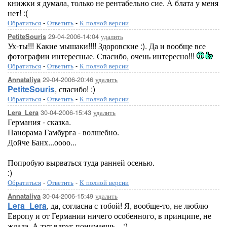
книжки я думала, только не рентабельно сие. А блата у меня
нет! :(
Обратиться
-
Ответить
-
К полной версии
29-04-2006-14:04
удалить
PetiteSouris
Ух-ты!!! Какие мышаки!!!! Здоровские :). Да и вообще все
фотографии интересные. Спасибо, очень интересно!!!
Обратиться
-
Ответить
-
К полной версии
29-04-2006-20:46
удалить
Annataliya
PetiteSouris
, спасибо! :)
Обратиться
-
Ответить
-
К полной версии
30-04-2006-15:43
удалить
Lera_Lera
Германия - сказка.
Панорама Гамбурга - волшебно.
Дойче Банх...оооо...
Попробую вырваться туда ранней осенью.
:)
Обратиться
-
Ответить
-
К полной версии
30-04-2006-15:49
удалить
Annataliya
Lera_Lera
, да, согласна с тобой! Я, вообще-то, не люблю
Европу и от Германии ничего особенного, в принципе, не
ждала. А тут вдруг понимаешь... :)