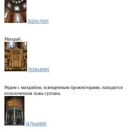
[525x700]
Михраб.
[539x699]
Рядом с михрабом, освещенным прожекторами, находится
позолоченная ложа султана.
[476x699]