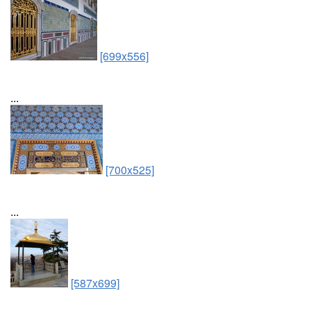
[699x556]
...
[700x525]
...
[587x699]