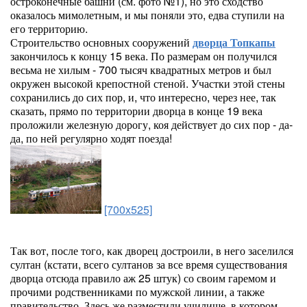
остроконечные башни (см. фото №1), но это сходство
оказалось мимолетным, и мы поняли это, едва ступили на
его территорию.
Строительство основных сооружений
дворца Топкапы
закончилось к концу 15 века. По размерам он получился
весьма не хилым - 700 тысяч квадратных метров и был
окружен высокой крепостной стеной. Участки этой стены
сохранились до сих пор, и, что интересно, через нее, так
сказать, прямо по территории дворца в конце 19 века
проложили железную дорогу, коя действует до сих пор - да-
да, по ней регулярно ходят поезда!
[700x525]
Так вот, после того, как дворец достроили, в него заселился
султан (кстати, всего султанов за все время существования
дворца отсюда правило аж 25 штук) со своим гаремом и
прочими родственниками по мужской линии, а также
правительство. Здесь же разместили училище, в котором