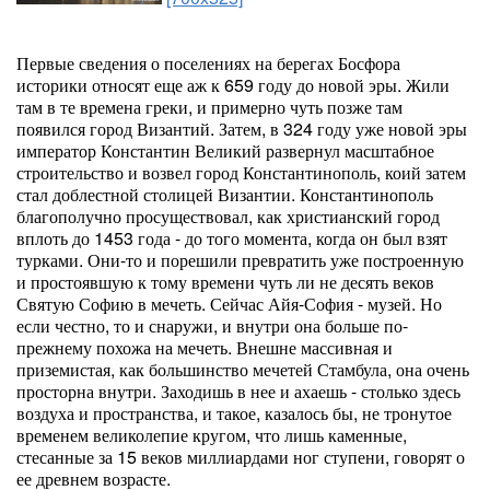
Первые сведения о поселениях на берегах Босфора
историки относят еще аж к 659 году до новой эры. Жили
там в те времена греки, и примерно чуть позже там
появился город Византий. Затем, в 324 году уже новой эры
император Константин Великий развернул масштабное
строительство и возвел город Константинополь, коий затем
стал доблестной столицей Византии. Константинополь
благополучно просуществовал, как христианский город
вплоть до 1453 года - до того момента, когда он был взят
турками. Они-то и порешили превратить уже построенную
и простоявшую к тому времени чуть ли не десять веков
Святую Софию в мечеть. Сейчас Айя-София - музей. Но
если честно, то и снаружи, и внутри она больше по-
прежнему похожа на мечеть. Внешне массивная и
приземистая, как большинство мечетей Стамбула, она очень
просторна внутри. Заходишь в нее и ахаешь - столько здесь
воздуха и пространства, и такое, казалось бы, не тронутое
временем великолепие кругом, что лишь каменные,
стесанные за 15 веков миллиардами ног ступени, говорят о
ее древнем возрасте.