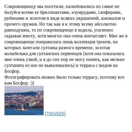
Сокровищницу мы посетили, налюбовались по самое не
балуйся всеми ее бриллиантами, изумрудами, сапфирами,
рубинами и золотом в виде всяких украшений, кинжалов и
прочего оружия. Но так как я к этому всему абсолютно
равнодушна, то по сокровищнице я ходила, усиленно
скрывая зевоту, хотя многих она очень впечатляет. Мне же в
сокровищнице понравилась лишь коллекция тронов, на
которых залегали султаны разного времени, золотая
колыбелька для султанских первенцев (хотя она показалась
мне очень узкой, и я до сих пор не могу понять, как мелкие
султанята из нее не вываливались) и терраса с видом на
Босфор.
Фотографировать можно было только террасу, поэтому вот
вам Босфор. :))
[700x525]
...