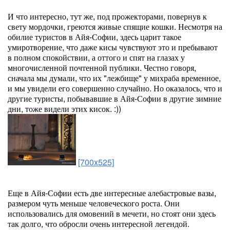
И что интересно, тут же, под прожекторами, повернув к
свету мордочки, греются живые спящие кошки. Несмотря на
обилие туристов в Айя-Софии, здесь царит такое
умиротворение, что даже кисы чувствуют это и пребывают
в полном спокойствии, а оттого и спят на глазах у
многочисленной почтенной публики. Честно говоря,
сначала мы думали, что их "лежбище" у михраба временное,
и мы увидели его совершенно случайно. Но оказалось, что и
другие туристы, побывавшие в Айя-Софии в другие зимние
дни, тоже видели этих кисок. :))
[700x525]
Еще в Айя-Софии есть две интересные алебастровые вазы,
размером чуть меньше человеческого роста. Они
использовались для омовений в мечети, но стоят они здесь
так долго, что обросли очень интересной легендой.