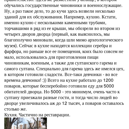
обучались государственные чиновники и военнослужащие.
Ну, а раз такое дело, то до кучи здесь возвели несколько
зданий для их обслуживания. Например, кухню. Кстати,
именно кухню с несколькими каменными трубами,
торчавшими в ряд из ее крыши, мы обозрели во втором из
четырех дворов дворца (первый, как выяснилось, мы
благополучно миновали, когда шли мимо археологического
музея). Сейчас в кухне находятся коллекции серебра и
фарфора, но раньше все ее помещения, коих было совсем не
мало, использовались для приготовления пищи
чиновникам, военным, а также для султанского гарема и
самого султана. Специально для гарема здесь же имелся цех,
в котором готовили сладости. Все-таки девчонки - во все
времена девчонки! :)) Всего на кухне работало до 1200
поваров, которые бесперебойно готовили еду для 5000
обитателей дворца. Но 5000 - это минимум, очень часто к
султану приезжали разные гости, и тогда число людей во
дворце увеличивалось аж до 12 тысяч, а поваров оставалось
столько же.
Кухня. Частично на реставрации.