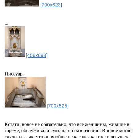
[700x623]
...
[456x698]
Писсуар.
[700x525]
Кстати, вовсе не обязательно, что все женщины, жившие в
гареме, обслуживали султана по назначению. Вполне могло
случиться так, что он вообще не касался каких-то девушек,