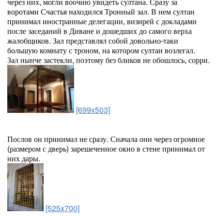
через них, могли воочию увидеть султана. Сразу за
воротами Счастья находился Тронный зал. В нем султан
принимал иностранные делегации, визирей с докладами
после заседаний в Диване и дошедших до самого верха
жалобщиков. Зал представлял собой довольно-таки
большую комнату с троном, на котором султан возлегал.
Зал нынче застекли, поэтому без бликов не обошлось, сорри.
[699x503]
Послов он принимал не сразу. Сначала они через огромное
(размером с дверь) зарешеченное окно в стене принимал от
них дары.
[525x700]