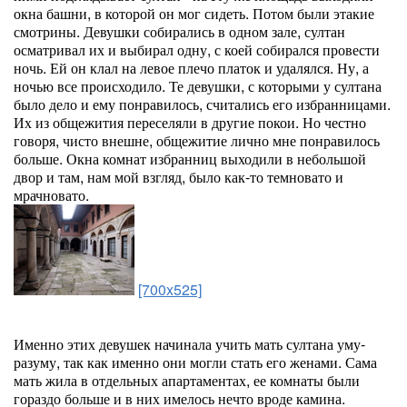
окна башни, в которой он мог сидеть. Потом были этакие
смотрины. Девушки собирались в одном зале, султан
осматривал их и выбирал одну, с коей собирался провести
ночь. Ей он клал на левое плечо платок и удалялся. Ну, а
ночью все происходило. Те девушки, с которыми у султана
было дело и ему понравилось, считались его избранницами.
Их из общежития переселяли в другие покои. Но честно
говоря, чисто внешне, общежитие лично мне понравилось
больше. Окна комнат избранниц выходили в небольшой
двор и там, нам мой взгляд, было как-то темновато и
мрачновато.
[700x525]
Именно этих девушек начинала учить мать султана уму-
разуму, так как именно они могли стать его женами. Сама
мать жила в отдельных апартаментах, ее комнаты были
гораздо больше и в них имелось нечто вроде камина.