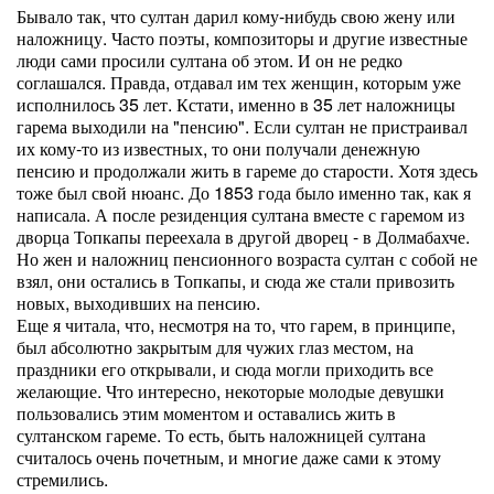
Бывало так, что султан дарил кому-нибудь свою жену или
наложницу. Часто поэты, композиторы и другие известные
люди сами просили султана об этом. И он не редко
соглашался. Правда, отдавал им тех женщин, которым уже
исполнилось 35 лет. Кстати, именно в 35 лет наложницы
гарема выходили на "пенсию". Если султан не пристраивал
их кому-то из известных, то они получали денежную
пенсию и продолжали жить в гареме до старости. Хотя здесь
тоже был свой нюанс. До 1853 года было именно так, как я
написала. А после резиденция султана вместе с гаремом из
дворца Топкапы переехала в другой дворец - в Долмабахче.
Но жен и наложниц пенсионного возраста султан с собой не
взял, они остались в Топкапы, и сюда же стали привозить
новых, выходивших на пенсию.
Еще я читала, что, несмотря на то, что гарем, в принципе,
был абсолютно закрытым для чужих глаз местом, на
праздники его открывали, и сюда могли приходить все
желающие. Что интересно, некоторые молодые девушки
пользовались этим моментом и оставались жить в
султанском гареме. То есть, быть наложницей султана
считалось очень почетным, и многие даже сами к этому
стремились.