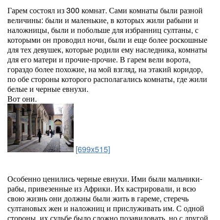
Гарем состоял из 300 комнат. Сами комнаты были разной
величины: были и маленькие, в которых жили рабыни и
наложницы, были и побольше для избранниц султаны, с
которыми он проводил ночи, были и еще более роскошные
для тех девушек, которые родили ему наследника, комнаты
для его матери и прочие-прочие. В гарем вели ворота,
гораздо более похожие, на мой взгляд, на этакий коридор,
по обе стороны которого располагались комнаты, где жили
белые и черные евнухи.
Вот они.
[699x515]
Особенно ценились черные евнухи. Ими были мальчики-
рабы, привезенные из Африки. Их кастрировали, и всю
свою жизнь они должны были жить в гареме, стеречь
султановых жен и наложниц и прислуживать им. С одной
стороны, их судьбе было сложно позавидовать, но с другой,