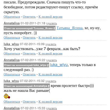
писали. Предупреждали. Сначала пишуть что-то
безобидное, потом редактируют-пишут ссылку, причём
скрытую.
Обратиться
-
Ответить
-
К полной версии
01-02-2011-21:18
удалить
Annataliya
Татьяна_Ясина
, хе, ну-ну,
Ответ на комментарий Татьяна_Ясина
#
пусть попробует. :))
Обратиться
-
Ответить
-
К полной версии
07-02-2011-15:09
удалить
luka_wlyu
Хочу участвовать...уже 7 февраля...как быть?
Обратиться
-
Ответить
-
К полной версии
07-02-2011-15:22
удалить
Annataliya
luka_wlyu
, теперь только в
Ответ на комментарий luka_wlyu
#
следующий раз. :)
Обратиться
-
Ответить
-
К полной версии
07-02-2011-15:32
удалить
luka_wlyu
время пролетит быстро)))
Ответ на комментарий Annataliya
#
жаль не нашла Вас раньше(
Обратиться
-
Ответить
-
К полной версии
07-02-2011-15:33
удалить
Annataliya