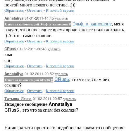
почтой много всякого негатива. :)))
Обратиться
-
Ответить
-
К полной версии
31-01-2011-14:45
удалить
Annataliya
Эльф_в_капюшоне
, меня
Ответ на комментарий Эльф_в_капюшоне
#
радует, что в последнее время вроде как все стало доходить.
:) А это - самое главное.
Обратиться
-
Ответить
-
К полной версии
01-02-2011-20:48
удалить
CRus5
клас
спс
Обратиться
-
Ответить
-
К полной версии
01-02-2011-20:52
удалить
Annataliya
CRus5
, это что за спам без
Ответ на комментарий CRus5
#
ссылки?
Обратиться
-
Ответить
-
К полной версии
01-02-2011-20:57
удалить
Татьяна_Ясина
Исходное сообщение Annataliya
CRus5 , это что за спам без ссылки?
Наташ, кстати про что-то подобное на каком-то сообществе