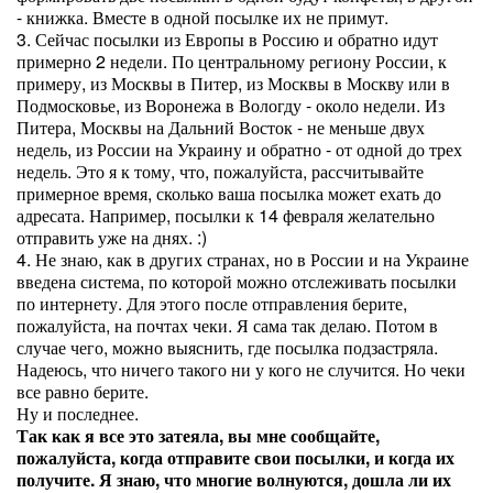
- книжка. Вместе в одной посылке их не примут.
3. Сейчас посылки из Европы в Россию и обратно идут
примерно 2 недели. По центральному региону России, к
примеру, из Москвы в Питер, из Москвы в Москву или в
Подмосковье, из Воронежа в Вологду - около недели. Из
Питера, Москвы на Дальний Восток - не меньше двух
недель, из России на Украину и обратно - от одной до трех
недель. Это я к тому, что, пожалуйста, рассчитывайте
примерное время, сколько ваша посылка может ехать до
адресата. Например, посылки к 14 февраля желательно
отправить уже на днях. :)
4. Не знаю, как в других странах, но в России и на Украине
введена система, по которой можно отслеживать посылки
по интернету. Для этого после отправления берите,
пожалуйста, на почтах чеки. Я сама так делаю. Потом в
случае чего, можно выяснить, где посылка подзастряла.
Надеюсь, что ничего такого ни у кого не случится. Но чеки
все равно берите.
Ну и последнее.
Так как я все это затеяла, вы мне сообщайте,
пожалуйста, когда отправите свои посылки, и когда их
получите. Я знаю, что многие волнуются, дошла ли их