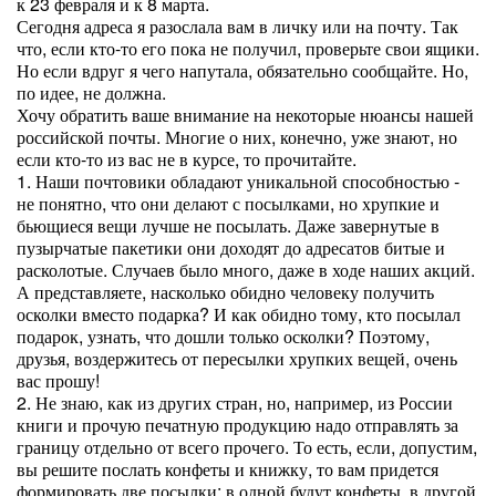
к 23 февраля и к 8 марта.
Сегодня адреса я разослала вам в личку или на почту. Так
что, если кто-то его пока не получил, проверьте свои ящики.
Но если вдруг я чего напутала, обязательно сообщайте. Но,
по идее, не должна.
Хочу обратить ваше внимание на некоторые нюансы нашей
российской почты. Многие о них, конечно, уже знают, но
если кто-то из вас не в курсе, то прочитайте.
1. Наши почтовики обладают уникальной способностью -
не понятно, что они делают с посылками, но хрупкие и
бьющиеся вещи лучше не посылать. Даже завернутые в
пузырчатые пакетики они доходят до адресатов битые и
расколотые. Случаев было много, даже в ходе наших акций.
А представляете, насколько обидно человеку получить
осколки вместо подарка? И как обидно тому, кто посылал
подарок, узнать, что дошли только осколки? Поэтому,
друзья, воздержитесь от пересылки хрупких вещей, очень
вас прошу!
2. Не знаю, как из других стран, но, например, из России
книги и прочую печатную продукцию надо отправлять за
границу отдельно от всего прочего. То есть, если, допустим,
вы решите послать конфеты и книжку, то вам придется
формировать две посылки: в одной будут конфеты, в другой