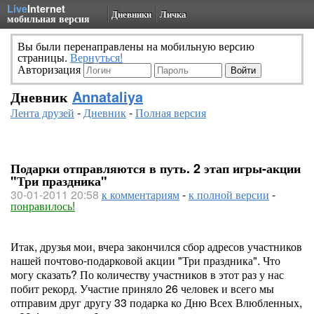
Live
Internet
Дневники
Личка
мобильная версия
Вы были перенаправлены на мобильную версию
страницы.
Вернуться!
Авторизация
Дневник
Annataliya
Лента друзей
-
Дневник
-
Полная версия
Подарки отправляются в путь. 2 этап игры-акции
"Три праздника"
30-01-2011 20:58
к комментариям
-
к полной версии
-
понравилось!
Итак, друзья мои, вчера закончился сбор адресов участников
нашей почтово-подарковой акции "Три праздника". Что
могу сказать? По количеству участников в этот раз у нас
побит рекорд. Участие приняло 26 человек и всего мы
отправим друг другу 33 подарка ко Дню Всех Влюбленных,