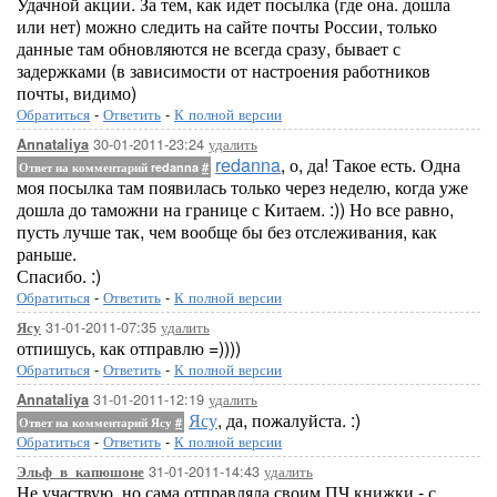
Удачной акции. За тем, как идет посылка (где она. дошла
или нет) можно следить на сайте почты России, только
данные там обновляются не всегда сразу, бывает с
задержками (в зависимости от настроения работников
почты, видимо)
Обратиться
-
Ответить
-
К полной версии
30-01-2011-23:24
удалить
Annataliya
redanna
, о, да! Такое есть. Одна
Ответ на комментарий redanna
#
моя посылка там появилась только через неделю, когда уже
дошла до таможни на границе с Китаем. :)) Но все равно,
пусть лучше так, чем вообще бы без отслеживания, как
раньше.
Спасибо. :)
Обратиться
-
Ответить
-
К полной версии
31-01-2011-07:35
удалить
Ясу
отпишусь, как отправлю =))))
Обратиться
-
Ответить
-
К полной версии
31-01-2011-12:19
удалить
Annataliya
Ясу
, да, пожалуйста. :)
Ответ на комментарий Ясу
#
Обратиться
-
Ответить
-
К полной версии
31-01-2011-14:43
удалить
Эльф_в_капюшоне
Не участвую, но сама отправляла своим ПЧ книжки - с