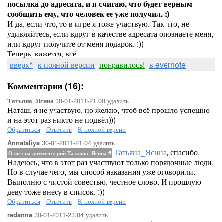
посылка до адресата, и я считаю, что будет верным
сообщить ему, что человек ее уже получил. :)
И да, если что, то в игре я тоже участвую. Так что, не
удивляйтесь, если вдруг в качестве адресата опознаете меня,
или вдруг получите от меня подарок. :))
Теперь, кажется, всё.
вверх^
к полной версии
понравилось!
в evernote
Комментарии (16):
30-01-2011-21:00
удалить
Татьяна_Ясина
Наташ, я не участвую, но желаю, чтоб всё прошло успешно
и на этот раз никто не подвёл)))
Обратиться
-
Ответить
-
К полной версии
30-01-2011-21:04
удалить
Annataliya
Татьяна_Ясина
, спасибо.
Ответ на комментарий Татьяна_Ясина
#
Надеюсь, что в этот раз участвуют только порядочные люди.
Но в случае чего, мы способ наказания уже оговорили.
Выполню с чистой совестью, честное слово. И прошлую
деву тоже внесу в список. :))
Обратиться
-
Ответить
-
К полной версии
30-01-2011-23:04
удалить
redanna