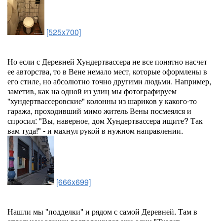
[525x700]
Но если с Деревней Хундертвассера не все понятно насчет
ее авторства, то в Вене немало мест, которые оформлены в
его стиле, но абсолютно точно другими людьми. Например,
заметив, как на одной из улиц мы фотографируем
"хундертвассеровские" колонны из шариков у какого-то
гаража, проходивший мимо житель Вены посмеялся и
спросил: "Вы, наверное, дом Хундертвассера ищите? Так
вам туда!" - и махнул рукой в нужном направлении.
[666x699]
Нашли мы "подделки" и рядом с самой Деревней. Там в