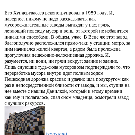
Его Хундертвассер реконструировал в 1989 году. И,
наверное, никому не надо рассказывать, как
мусоросжигательные заводы выглядят у нас: грязь,
летающий повсюду мусор и вонь, от которой не избавиться
никакими способами. В общем, ужас! В Вене же этот завод
благополучно расположился прямо-таки у станции метро, за
ним начинался жилой квартал, а рядом была проложена
прогулочная пешеходно-велосипедная дорожка. И,
разумеется, ни вони, ни грязи вокруг: здание и здание.
Лишь снующие туда-сюда мусоровозы подтверждали то, что
переработка мусора внутри идет полным ходом.
Пешеходная дорожка красиво и удачно шла полукругом как
раз в непосредственной близости от завода, и мы, ступив на
нее вместе с нашим Данилкой, который к этому времени,
как ему и полагалось, спал сном младенца, осмотрели завод
с лучших ракурсов.
[700x525]