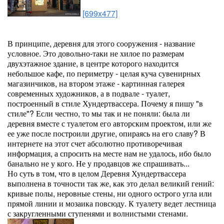
[699x477]
В принципе, деревня для этого сооружения - название
условное. Это довольно-таки не хилое по размерам
двухэтажное здание, в центре которого находится
небольшое кафе, по периметру - целая куча сувенирных
магазинчиков, на втором этаже - картинная галерея
современных художников, а в подвале - туалет,
построенный в стиле Хундертвассера. Почему я пишу "в
стиле"? Если честно, то мы так и не поняли: была ли
деревня вместе с туалетом его авторским проектом, или же
ее уже после построили другие, опираясь на его славу? В
интернете на этот счет абсолютно противоречивая
информация, а спросить на месте нам не удалось, ибо было
банально не у кого. Не у продавцов же спрашивать...
Но суть в том, что в целом Деревня Хундертвассера
выполнена в точности так же, как это делал великий гений:
кривые полы, неровные стены, ни одного острого угла или
прямой линии и мозаика повсюду. К туалету ведет лестница
с закругленными ступенями и волнистыми стенами.