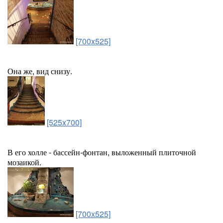
[700x525]
Она же, вид снизу.
[525x700]
В его холле - бассейн-фонтан, выложенный плиточной
мозаикой.
[700x525]