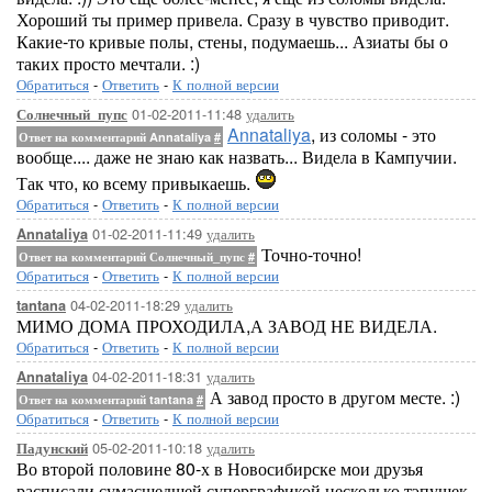
Хороший ты пример привела. Сразу в чувство приводит.
Какие-то кривые полы, стены, подумаешь... Азиаты бы о
таких просто мечтали. :)
Обратиться
-
Ответить
-
К полной версии
01-02-2011-11:48
удалить
Солнечный_пупс
Annataliya
, из соломы - это
Ответ на комментарий Annataliya
#
вообще.... даже не знаю как назвать... Видела в Кампучии.
Так что, ко всему привыкаешь.
Обратиться
-
Ответить
-
К полной версии
01-02-2011-11:49
удалить
Annataliya
Точно-точно!
Ответ на комментарий Солнечный_пупс
#
Обратиться
-
Ответить
-
К полной версии
04-02-2011-18:29
удалить
tantana
МИМО ДОМА ПРОХОДИЛА,А ЗАВОД НЕ ВИДЕЛА.
Обратиться
-
Ответить
-
К полной версии
04-02-2011-18:31
удалить
Annataliya
А завод просто в другом месте. :)
Ответ на комментарий tantana
#
Обратиться
-
Ответить
-
К полной версии
05-02-2011-10:18
удалить
Падунский
Во второй половине 80-х в Новосибирске мои друзья
расписали сумасшедшей суперграфикой несколько тэпушек