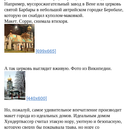
Например, мусоросжигательный завод в Вене или церковь
святой Барбары в небольшой автрийском городке Бернбахе,
которую он снабдил куполом-маковкой.
Макет. Сорри, снимала втихоря.
[699x665]
А так церковь выглядит вживую. Фото из Википедии.
[440x600]
Но, пожалуй, самое удивительное впечатление производит
макет города из идеальных домов. Идеальным домом
Хундертвассер считал этакую нору, уютную и безопасную,
которую сверху бы покрывала трава, но нору со