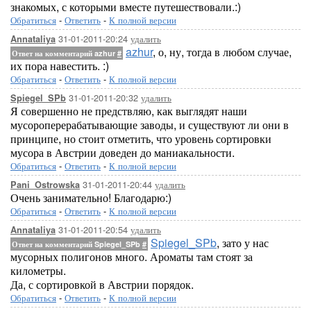
знакомых, с которыми вместе путешествовали.:)
Обратиться
-
Ответить
-
К полной версии
31-01-2011-20:24
удалить
Annataliya
azhur
, о, ну, тогда в любом случае,
Ответ на комментарий azhur
#
их пора навестить. :)
Обратиться
-
Ответить
-
К полной версии
31-01-2011-20:32
удалить
Spiegel_SPb
Я совершенно не предствляю, как выглядят наши
мусороперерабатывающие заводы, и существуют ли они в
принципе, но стоит отметить, что уровень сортировки
мусора в Австрии доведен до маниакальности.
Обратиться
-
Ответить
-
К полной версии
31-01-2011-20:44
удалить
Pani_Ostrowska
Очень занимательно! Благодарю:)
Обратиться
-
Ответить
-
К полной версии
31-01-2011-20:54
удалить
Annataliya
Spiegel_SPb
, зато у нас
Ответ на комментарий Spiegel_SPb
#
мусорных полигонов много. Ароматы там стоят за
километры.
Да, с сортировкой в Австрии порядок.
Обратиться
-
Ответить
-
К полной версии