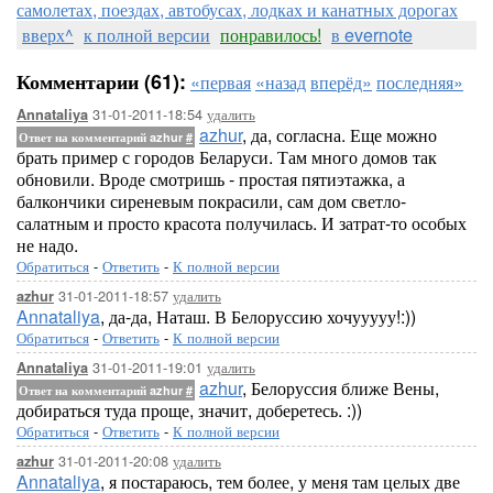
самолетах, поездах, автобусах, лодках и канатных дорогах
вверх^
к полной версии
понравилось!
в evernote
Комментарии (61):
«первая
«назад
вперёд»
последняя»
31-01-2011-18:54
удалить
Annataliya
azhur
, да, согласна. Еще можно
Ответ на комментарий azhur
#
брать пример с городов Беларуси. Там много домов так
обновили. Вроде смотришь - простая пятиэтажка, а
балкончики сиреневым покрасили, сам дом светло-
салатным и просто красота получилась. И затрат-то особых
не надо.
Обратиться
-
Ответить
-
К полной версии
31-01-2011-18:57
удалить
azhur
Annataliya
, да-да, Наташ. В Белоруссию хочууууу!:))
Обратиться
-
Ответить
-
К полной версии
31-01-2011-19:01
удалить
Annataliya
azhur
, Белоруссия ближе Вены,
Ответ на комментарий azhur
#
добираться туда проще, значит, доберетесь. :))
Обратиться
-
Ответить
-
К полной версии
31-01-2011-20:08
удалить
azhur
Annataliya
, я постараюсь, тем более, у меня там целых две