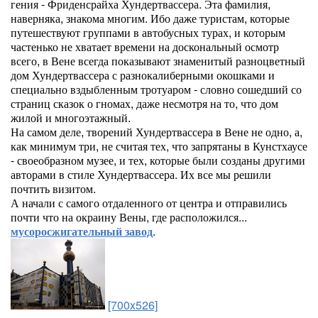
гения - Фриденсрайха Хундертвассера. Эта фамилия,
наверняка, знакома многим. Ибо даже туристам, которые
путешествуют группами в автобусных турах, и которым
частенько не хватает времени на доскональный осмотр
всего, в Вене всегда показывают знаменитый разноцветный
дом Хундертвассера с разнокалиберными окошками и
специально вздыбленным тротуаром - словно сошедший со
страниц сказок о гномах, даже несмотря на то, что дом
жилой и многоэтажный.
На самом деле, творений Хундертвассера в Вене не одно, а,
как минимум три, не считая тех, что запрятаны в Кунстхаусе
- своеобразном музее, и тех, которые были созданы другими
авторами в стиле Хундертвассера. Их все мы решили
почтить визитом.
А начали с самого отдаленного от центра и отправились
почти что на окраину Вены, где расположился...
мусоросжигательный завод
.
[700x526]