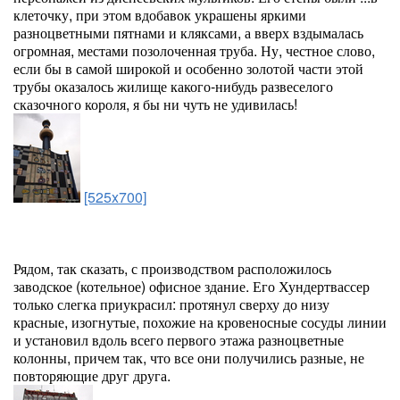
клеточку, при этом вдобавок украшены яркими
разноцветными пятнами и кляксами, а вверх вздымалась
огромная, местами позолоченная труба. Ну, честное слово,
если бы в самой широкой и особенно золотой части этой
трубы оказалось жилище какого-нибудь развеселого
сказочного короля, я бы ни чуть не удивилась!
[525x700]
Рядом, так сказать, с производством расположилось
заводское (котельное) офисное здание. Его Хундертвассер
только слегка приукрасил: протянул сверху до низу
красные, изогнутые, похожие на кровеносные сосуды линии
и установил вдоль всего первого этажа разноцветные
колонны, причем так, что все они получились разные, не
повторяющие друг друга.