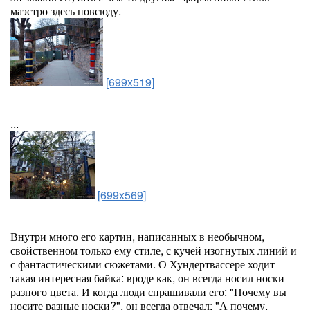
маэстро здесь повсюду.
[699x519]
...
[699x569]
Внутри много его картин, написанных в необычном,
свойственном только ему стиле, с кучей изогнутых линий и
с фантастическими сюжетами. О Хундертвассере ходит
такая интересная байка: вроде как, он всегда носил носки
разного цвета. И когда люди спрашивали его: "Почему вы
носите разные носки?", он всегда отвечал: "А почему,