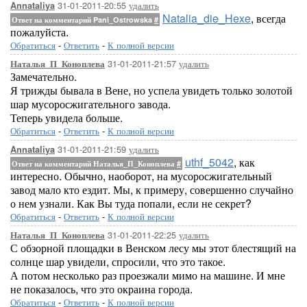
31-01-2011-20:55
удалить
Annataliya
Natalia_die_Hexe
, всегда
Ответ на комментарий Pani_Ostrowska
#
пожалуйста.
Обратиться
-
Ответить
-
К полной версии
31-01-2011-21:57
удалить
Наталья_П_Коноплева
Замечательно.
Я трижды бывала в Вене, но успела увидеть только золотой
шар мусоросжигательного завода.
Теперь увидела больше.
Обратиться
-
Ответить
-
К полной версии
31-01-2011-21:59
удалить
Annataliya
uthf_5042
, как
Ответ на комментарий Наталья_П_Коноплева
#
интересно. Обычно, наоборот, на мусоросжигательный
завод мало кто ездит. Мы, к примеру, совершенно случайно
о нем узнали. Как Вы туда попали, если не секрет?
Обратиться
-
Ответить
-
К полной версии
31-01-2011-22:25
удалить
Наталья_П_Коноплева
С обзорной площадки в Венском лесу мы этот блестящий на
солнце шар увидели, спросили, что это такое.
А потом несколько раз проезжали мимо на машине. И мне
не показалось, что это окраина города.
Обратиться
-
Ответить
-
К полной версии