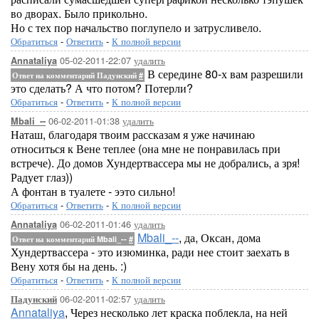
во дворах. Было прикольно.
Но с тех пор начальство поглупело и затрусливело.
Обратиться
-
Ответить
-
К полной версии
05-02-2011-22:07
удалить
Annataliya
В середине 80-х вам разрешили
Ответ на комментарий Падунский
#
это сделать? А что потом? Потерли?
Обратиться
-
Ответить
-
К полной версии
06-02-2011-01:38
удалить
Mbali_--
Наташ, благодаря твоим рассказам я уже начинаю
относиться к Вене теплее (она мне не понравилась при
встрече). До домов Хундертвассера мы не добрались, а зря!
Радует глаз))
А фонтан в туалете - ээто сильно!
Обратиться
-
Ответить
-
К полной версии
06-02-2011-01:46
удалить
Annataliya
Mbali_--
, да, Оксан, дома
Ответ на комментарий Mbali_--
#
Хундертвассера - это изюминка, ради нее стоит заехать в
Вену хотя бы на день. :)
Обратиться
-
Ответить
-
К полной версии
06-02-2011-02:57
удалить
Падунский
Annataliya
, Через несколько лет краска поблекла, на ней