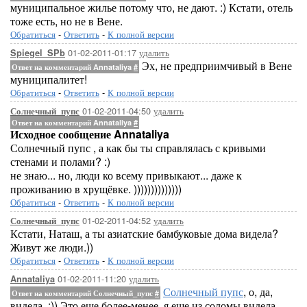
муниципальное жилье потому что, не дают. :) Кстати, отель
тоже есть, но не в Вене.
Обратиться
-
Ответить
-
К полной версии
01-02-2011-01:17
удалить
Spiegel_SPb
Эх, не предприимчивый в Вене
Ответ на комментарий Annataliya
#
муниципалитет!
Обратиться
-
Ответить
-
К полной версии
01-02-2011-04:50
удалить
Солнечный_пупс
Ответ на комментарий Annataliya
#
Исходное сообщение Annataliya
Солнечный пупс , а как бы ты справлялась с кривыми
стенами и полами? :)
не знаю... но, люди ко всему привыкают... даже к
проживанию в хрущёвке. ))))))))))))))
Обратиться
-
Ответить
-
К полной версии
01-02-2011-04:52
удалить
Солнечный_пупс
Кстати, Наташ, а ты азиатские бамбуковые дома видела?
Живут же люди.))
Обратиться
-
Ответить
-
К полной версии
01-02-2011-11:20
удалить
Annataliya
Солнечный пупс
, о, да,
Ответ на комментарий Солнечный_пупс
#
видела. :)) Это еще более-менее, я еще из соломы видела.