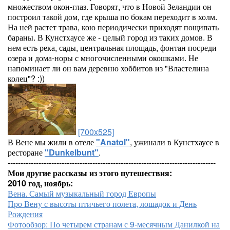
множеством окон-глаз. Говорят, что в Новой Зеландии он
построил такой дом, где крыша по бокам переходит в холм.
На ней растет трава, кою периодически приходят пощипать
бараны. В Кунстхаусе же - целый город из таких домов. В
нем есть река, сады, центральная площадь, фонтан посреди
озера и дома-норы с многочисленными окошками. Не
напоминает ли он вам деревню хоббитов из "Властелина
колец"? :))
[700x525]
В Вене мы жили в отеле
"Anatol"
, ужинали в Кунстхаусе в
ресторане
"Dunkelbunt"
.
---------------------------------------------------------------------------------
Мои другие рассказы из этого путешествия:
2010 год, ноябрь:
Вена. Самый музыкальный город Европы
Про Вену с высоты птичьего полета, лошадок и День
Рождения
Фотообзор: По четырем странам с 9-месячным Данилкой на