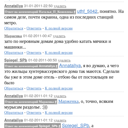
31-01-2011-22:50
удалить
Annataliya
uthf_5042
, понятно. На
Ответ на комментарий Наталья_П_Коноплева
#
самом деле, почти окраина, одна из последних станций
метро.
Обратиться
-
Ответить
-
К полной версии
01-02-2011-00:47
удалить
Марженка
зато по неровным домам дома удобно катать мячики и
машинки...
Обратиться
-
Ответить
-
К полной версии
01-02-2011-00:50
удалить
Spiegel_SPb
Annataliya
, я во думаю, а чего
Ответ на комментарий Annataliya
#
это жильцы хунтервассервского дома так маются. Сделали
бы уже в этом доме отель - отбою бы от постояльцев не
было
Обратиться
-
Ответить
-
К полной версии
01-02-2011-01:12
удалить
Annataliya
Марженка
, о, точно, всяким
Ответ на комментарий Марженка
#
мурысам раздолье. :)))
Обратиться
-
Ответить
-
К полной версии
01-02-2011-01:12
удалить
Annataliya
Spiegel_SPb
, а
Ответ на комментарий Spiegel_SPb
#