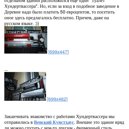
отдельном здании расположился еще один "Туалет
Хундертвассера". Но, если за вход в подобное заведение в
Деревне надо было платить 50 евроцентов, то посетить
оное здесь предлагалось бесплатно. Причем, даже на
русском языке. :))
[699x447]
...
[699x482]
Заканчивать знакомство с работами Хундертвассера мы
отправились в
Венский Кунстхаус
. Внешне это здание вряд
ли можно спутать с чем-то другим - фирменный стиль