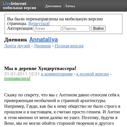
Live
Internet
Дневники
Личка
мобильная версия
Вы были перенаправлены на мобильную версию
страницы.
Вернуться!
Авторизация
Дневник
Annataliya
Лента друзей
-
Дневник
-
Полная версия
Мы в деревне Хундертвассера!
31-01-2011 12:31
к комментариям
-
к полной версии
-
понравилось!
Скажу по секрету, что мы с Антоном давно относим себя к
приверженцам необычной и странной архитектуры.
Например, Гауди, как бы к нему общество не было строго в
прошлом и в настоящем, я считаю просто гением. И Антон
в этом мнении от меня далеко не ушел. Поэтому, будучи в
Вене, мы не могли обойти стороной творения и другого