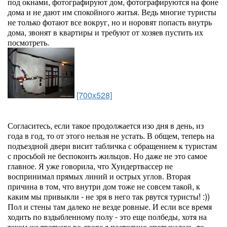
под окнами, фотографируют дом, фотографируются на фоне
дома и не дают им спокойного житья. Ведь многие туристы
не только фотают все вокруг, но и норовят попасть внутрь
дома, звонят в квартиры и требуют от хозяев пустить их
посмотреть.
[700x528]
Согласитесь, если такое продолжается изо дня в день, из
года в год, то от этого нельзя не устать. В общем, теперь на
подъездной двери висит табличка с обращением к туристам
с просьбой не беспокоить жильцов. Но даже не это самое
главное. Я уже говорила, что Хундертвассер не
воспринимал прямых линий и острых углов. Вторая
причина в том, что внутри дом тоже не совсем такой, к
каким мы привыкли - не зря в него так рвутся туристы! :))
Пол и стены там далеко не везде ровные. И если все время
ходить по вздыбленному полу - это еще полбеды, хотя на
таком же тротуаре во дворе я постоянно спотыкалась, то