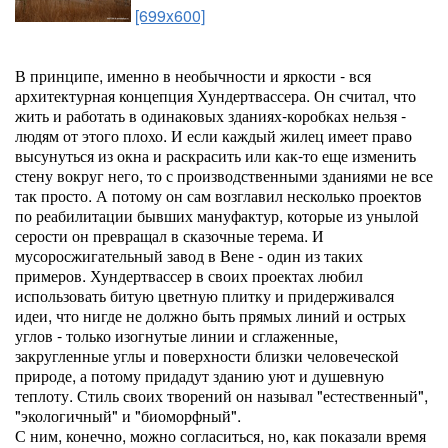
[699x600]
В принципе, именно в необычности и яркости - вся
архитектурная концепция Хундертвассера. Он считал, что
жить и работать в одинаковых зданиях-коробках нельзя -
людям от этого плохо. И если каждый жилец имеет право
высунуться из окна и раскрасить или как-то еще изменить
стену вокруг него, то с производственными зданиями не все
так просто. А потому он сам возглавил несколько проектов
по реабилитации бывших мануфактур, которые из унылой
серости он превращал в сказочные терема. И
мусоросжигательный завод в Вене - один из таких
примеров. Хундертвассер в своих проектах любил
использовать битую цветную плитку и придерживался
идеи, что нигде не должно быть прямых линий и острых
углов - только изогнутые линии и сглаженные,
закругленные углы и поверхности близки человеческой
природе, а потому придадут зданию уют и душевную
теплоту. Стиль своих творений он называл "естественный",
"экологичный" и "биоморфный".
С ним, конечно, можно согласиться, но, как показали время