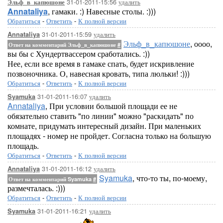
31-01-2011-15:56
удалить
Эльф_в_капюшоне
Annataliya
, гамаки. :) Навесные столы. :)))
Обратиться
-
Ответить
-
К полной версии
31-01-2011-15:59
удалить
Annataliya
Эльф_в_капюшоне
, оооо,
Ответ на комментарий Эльф_в_капюшоне
#
вы бы с Хундертвассером сработались. :))
Нее, если все время в гамаке спать, будет искривление
позвоночника. О, навесная кровать, типа люльки! :)))
Обратиться
-
Ответить
-
К полной версии
31-01-2011-16:07
удалить
Syamuka
Annataliya
, При условии большой площади ее не
обязательно ставить "по линии" можно "раскидать" по
комнате, придумать интересный дизайн. При маленьких
площадях - номер не пройдет. Согласна только на большую
площадь.
Обратиться
-
Ответить
-
К полной версии
31-01-2011-16:12
удалить
Annataliya
Syamuka
, что-то ты, по-моему,
Ответ на комментарий Syamuka
#
размечталась. :)))
Обратиться
-
Ответить
-
К полной версии
31-01-2011-16:21
удалить
Syamuka