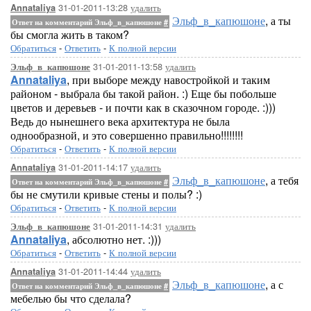
31-01-2011-13:28
удалить
Annataliya
Эльф_в_капюшоне
, а ты
Ответ на комментарий Эльф_в_капюшоне
#
бы смогла жить в таком?
Обратиться
-
Ответить
-
К полной версии
31-01-2011-13:58
удалить
Эльф_в_капюшоне
Annataliya
, при выборе между навостройкой и таким
районом - выбрала бы такой район. :) Еще бы побольше
цветов и деревьев - и почти как в сказочном городе. :)))
Ведь до нынешнего века архитектура не была
однообразной, и это совершенно правильно!!!!!!!!
Обратиться
-
Ответить
-
К полной версии
31-01-2011-14:17
удалить
Annataliya
Эльф_в_капюшоне
, а тебя
Ответ на комментарий Эльф_в_капюшоне
#
бы не смутили кривые стены и полы? :)
Обратиться
-
Ответить
-
К полной версии
31-01-2011-14:31
удалить
Эльф_в_капюшоне
Annataliya
, абсолютно нет. :)))
Обратиться
-
Ответить
-
К полной версии
31-01-2011-14:44
удалить
Annataliya
Эльф_в_капюшоне
, а с
Ответ на комментарий Эльф_в_капюшоне
#
мебелью бы что сделала?