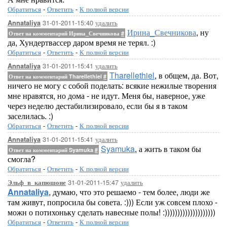
Обратиться
-
Ответить
-
К полной версии
31-01-2011-15:40
удалить
Annataliya
Ирина_Свечникова
, ну
Ответ на комментарий Ирина_Свечникова
#
да, Хундертвассер даром время не терял. :)
Обратиться
-
Ответить
-
К полной версии
31-01-2011-15:41
удалить
Annataliya
Tharellethiel
, в общем, да. Вот,
Ответ на комментарий Tharellethiel
#
ничего не могу с собой поделать: всякие нежилые творения
мне нравятся, но дома - не идут. Меня бы, наверное, уже
через неделю дестабилизировало, если бы я в таком
заселилась. :)
Обратиться
-
Ответить
-
К полной версии
31-01-2011-15:41
удалить
Annataliya
Syamuka
, а жить в таком бы
Ответ на комментарий Syamuka
#
смогла?
Обратиться
-
Ответить
-
К полной версии
31-01-2011-15:47
удалить
Эльф_в_капюшоне
Annataliya
, думаю, что это решаемо - тем более, люди же
там живут, попросила бы совета. :))) Если уж совсем плохо -
можн о потихоньку сделать навесные полы! :))))))))))))))))))))
Обратиться
-
Ответить
-
К полной версии