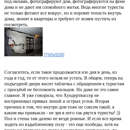
под окнами, фотографируют дом, фотографируются на фоне
дома и не дают им спокойного житья. Ведь многие туристы
не только фотают все вокруг, но и норовят попасть внутрь
дома, звонят в квартиры и требуют от хозяев пустить их
посмотреть.
[700x528]
Согласитесь, если такое продолжается изо дня в день, из
года в год, то от этого нельзя не устать. В общем, теперь на
подъездной двери висит табличка с обращением к туристам
с просьбой не беспокоить жильцов. Но даже не это самое
главное. Я уже говорила, что Хундертвассер не
воспринимал прямых линий и острых углов. Вторая
причина в том, что внутри дом тоже не совсем такой, к
каким мы привыкли - не зря в него так рвутся туристы! :))
Пол и стены там далеко не везде ровные. И если все время
ходить по вздыбленному полу - это еще полбеды, хотя на
таком же тротуаре во дворе я постоянно спотыкалась, то