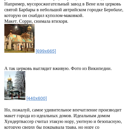
Например, мусоросжигательный завод в Вене или церковь
святой Барбары в небольшой автрийском городке Бернбахе,
которую он снабдил куполом-маковкой.
Макет. Сорри, снимала втихоря.
[699x665]
А так церковь выглядит вживую. Фото из Википедии.
[440x600]
Но, пожалуй, самое удивительное впечатление производит
макет города из идеальных домов. Идеальным домом
Хундертвассер считал этакую нору, уютную и безопасную,
которую сверху бы покрывала трава, но нору со