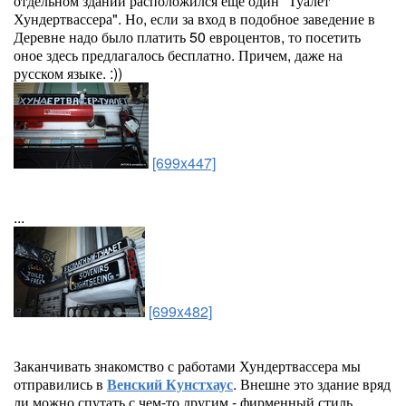
отдельном здании расположился еще один "Туалет
Хундертвассера". Но, если за вход в подобное заведение в
Деревне надо было платить 50 евроцентов, то посетить
оное здесь предлагалось бесплатно. Причем, даже на
русском языке. :))
[699x447]
...
[699x482]
Заканчивать знакомство с работами Хундертвассера мы
отправились в
Венский Кунстхаус
. Внешне это здание вряд
ли можно спутать с чем-то другим - фирменный стиль