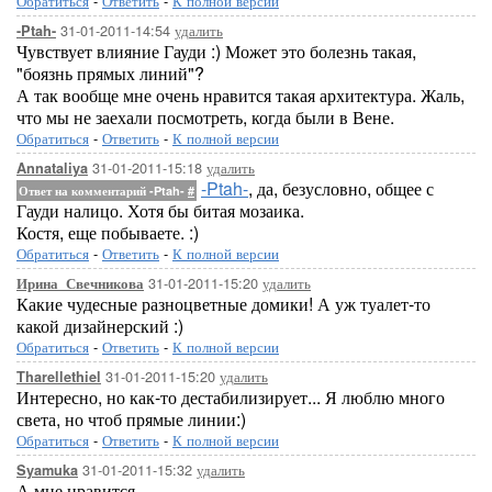
Обратиться
-
Ответить
-
К полной версии
31-01-2011-14:54
удалить
-Ptah-
Чувствует влияние Гауди :) Может это болезнь такая,
"боязнь прямых линий"?
А так вообще мне очень нравится такая архитектура. Жаль,
что мы не заехали посмотреть, когда были в Вене.
Обратиться
-
Ответить
-
К полной версии
31-01-2011-15:18
удалить
Annataliya
-Ptah-
, да, безусловно, общее с
Ответ на комментарий -Ptah-
#
Гауди налицо. Хотя бы битая мозаика.
Костя, еще побываете. :)
Обратиться
-
Ответить
-
К полной версии
31-01-2011-15:20
удалить
Ирина_Свечникова
Какие чудесные разноцветные домики! А уж туалет-то
какой дизайнерский :)
Обратиться
-
Ответить
-
К полной версии
31-01-2011-15:20
удалить
Tharellethiel
Интересно, но как-то дестабилизирует... Я люблю много
света, но чтоб прямые линии:)
Обратиться
-
Ответить
-
К полной версии
31-01-2011-15:32
удалить
Syamuka
А мне нравится.