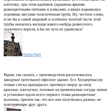
клеточку, при этом вдобавок украшены яркими
разноцветными пятнами и кляксами, а вверх вздымалась
огромная, местами позолоченная труба. Ну, честное слово,
если бы в самой широкой и особенно золотой части этой
трубы оказалось жилище какого-нибудь развеселого
сказочного короля, я бы ни чуть не удивилась!
[525x700]
Рядом, так сказать, с производством расположилось
заводское (котельное) офисное здание. Его Хундертвассер
только слегка приукрасил: протянул сверху до низу
красные, изогнутые, похожие на кровеносные сосуды линии
и установил вдоль всего первого этажа разноцветные
колонны, причем так, что все они получились разные, не
повторяющие друг друга.