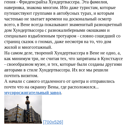
гения - Фриденсрайха Хундертвассера. Эта фамилия,
наверняка, знакома многим. Ибо даже туристам, которые
путешествуют группами в автобусных турах, и которым
частенько не хватает времени на доскональный осмотр
всего, в Вене всегда показывают знаменитый разноцветный
дом Хундертвассера с разнокалиберными окошками и
специально вздыбленным тротуаром - словно сошедший со
страниц сказок о гномах, даже несмотря на то, что дом
жилой и многоэтажный.
На самом деле, творений Хундертвассера в Вене не одно, а,
как минимум три, не считая тех, что запрятаны в Кунстхаусе
- своеобразном музее, и тех, которые были созданы другими
авторами в стиле Хундертвассера. Их все мы решили
почтить визитом.
А начали с самого отдаленного от центра и отправились
почти что на окраину Вены, где расположился...
мусоросжигательный завод
.
[700x526]