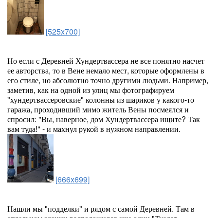
[525x700]
Но если с Деревней Хундертвассера не все понятно насчет
ее авторства, то в Вене немало мест, которые оформлены в
его стиле, но абсолютно точно другими людьми. Например,
заметив, как на одной из улиц мы фотографируем
"хундертвассеровские" колонны из шариков у какого-то
гаража, проходивший мимо житель Вены посмеялся и
спросил: "Вы, наверное, дом Хундертвассера ищите? Так
вам туда!" - и махнул рукой в нужном направлении.
[666x699]
Нашли мы "подделки" и рядом с самой Деревней. Там в