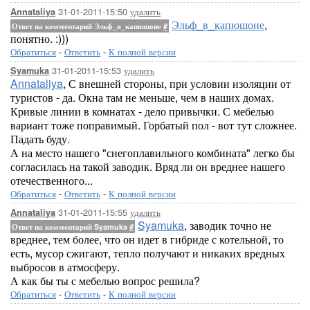
31-01-2011-15:50
удалить
Annataliya
Эльф_в_капюшоне
,
Ответ на комментарий Эльф_в_капюшоне
#
понятно. :)))
Обратиться
-
Ответить
-
К полной версии
31-01-2011-15:53
удалить
Syamuka
Annataliya
, С внешней стороны, при условии изоляции от
туристов - да. Окна там не меньше, чем в наших домах.
Кривые линии в комнатах - дело привычки. С мебелью
вариант тоже поправимый. Горбатый пол - вот тут сложнее.
Падать буду.
А на место нашего "снегоплавильного комбината" легко бы
согласилась на такой заводик. Вряд ли он вреднее нашего
отечественного...
Обратиться
-
Ответить
-
К полной версии
31-01-2011-15:55
удалить
Annataliya
Syamuka
, заводик точно не
Ответ на комментарий Syamuka
#
вреднее, тем более, что он идет в гибриде с котельной, то
есть, мусор сжигают, тепло получают и никаких вредных
выбросов в атмосферу.
А как бы ты с мебелью вопрос решила?
Обратиться
-
Ответить
-
К полной версии