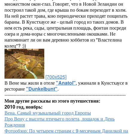
множеством окон-глаз. Говорят, что в Новой Зеландии он
построил такой дом, где крыша по бокам переходит в холм.
На ней растет трава, кою периодически приходят пощипать
бараны. В Кунстхаусе же - целый город из таких домов. В
нем есть река, сады, центральная площадь, фонтан посреди
озера и дома-норы с многочисленными окошками. Не
напоминает ли он вам деревню хоббитов из "Властелина
колец"? :))
[700x525]
В Вене мы жили в отеле
"Anatol"
, ужинали в Кунстхаусе в
ресторане
"Dunkelbunt"
.
---------------------------------------------------------------------------------
Мои другие рассказы из этого путешествия:
2010 год, ноябрь:
Вена. Самый музыкальный город Европы
Про Вену с высоты птичьего полета, лошадок и День
Рождения
Фотообзор: По четырем странам с 9-месячным Данилкой на