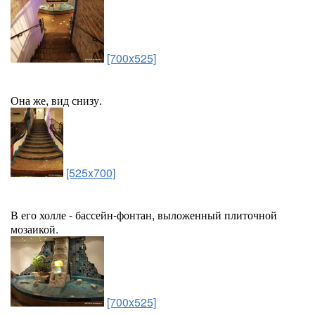
[700x525]
Она же, вид снизу.
[525x700]
В его холле - бассейн-фонтан, выложенный плиточной
мозаикой.
[700x525]