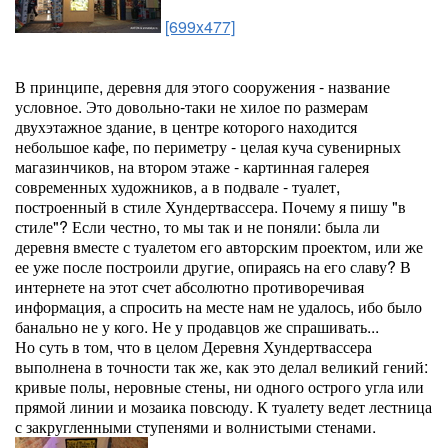
[699x477]
В принципе, деревня для этого сооружения - название
условное. Это довольно-таки не хилое по размерам
двухэтажное здание, в центре которого находится
небольшое кафе, по периметру - целая куча сувенирных
магазинчиков, на втором этаже - картинная галерея
современных художников, а в подвале - туалет,
построенный в стиле Хундертвассера. Почему я пишу "в
стиле"? Если честно, то мы так и не поняли: была ли
деревня вместе с туалетом его авторским проектом, или же
ее уже после построили другие, опираясь на его славу? В
интернете на этот счет абсолютно противоречивая
информация, а спросить на месте нам не удалось, ибо было
банально не у кого. Не у продавцов же спрашивать...
Но суть в том, что в целом Деревня Хундертвассера
выполнена в точности так же, как это делал великий гений:
кривые полы, неровные стены, ни одного острого угла или
прямой линии и мозаика повсюду. К туалету ведет лестница
с закругленными ступенями и волнистыми стенами.