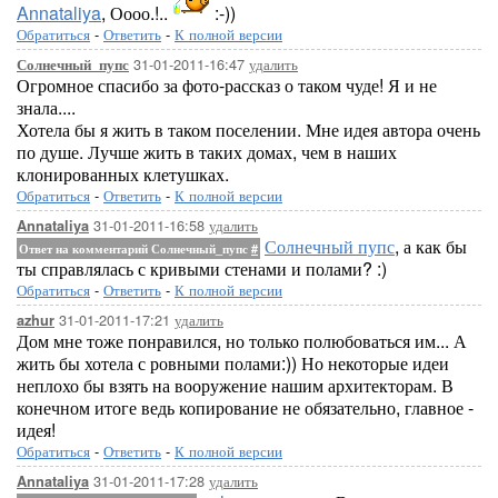
Annataliya
, Оооо.!..
:-))
Обратиться
-
Ответить
-
К полной версии
31-01-2011-16:47
удалить
Солнечный_пупс
Огромное спасибо за фото-рассказ о таком чуде! Я и не
знала....
Хотела бы я жить в таком поселении. Мне идея автора очень
по душе. Лучше жить в таких домах, чем в наших
клонированных клетушках.
Обратиться
-
Ответить
-
К полной версии
31-01-2011-16:58
удалить
Annataliya
Солнечный пупс
, а как бы
Ответ на комментарий Солнечный_пупс
#
ты справлялась с кривыми стенами и полами? :)
Обратиться
-
Ответить
-
К полной версии
31-01-2011-17:21
удалить
azhur
Дом мне тоже понравился, но только полюбоваться им... А
жить бы хотела с ровными полами:)) Но некоторые идеи
неплохо бы взять на вооружение нашим архитекторам. В
конечном итоге ведь копирование не обязательно, главное -
идея!
Обратиться
-
Ответить
-
К полной версии
31-01-2011-17:28
удалить
Annataliya