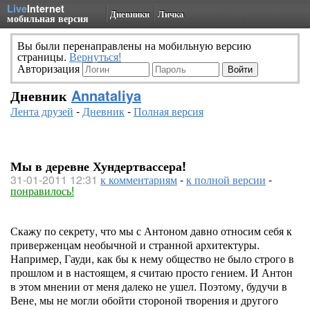
Live
Internet
Дневники
Личка
мобильная версия
Вы были перенаправлены на мобильную версию
страницы.
Вернуться!
Авторизация
Дневник
Annataliya
Лента друзей
-
Дневник
-
Полная версия
Мы в деревне Хундертвассера!
31-01-2011 12:31
к комментариям
-
к полной версии
-
понравилось!
Скажу по секрету, что мы с Антоном давно относим себя к
приверженцам необычной и странной архитектуры.
Например, Гауди, как бы к нему общество не было строго в
прошлом и в настоящем, я считаю просто гением. И Антон
в этом мнении от меня далеко не ушел. Поэтому, будучи в
Вене, мы не могли обойти стороной творения и другого