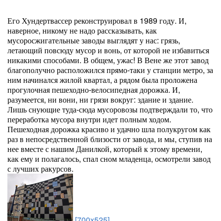
Его Хундертвассер реконструировал в 1989 году. И,
наверное, никому не надо рассказывать, как
мусоросжигательные заводы выглядят у нас: грязь,
летающий повсюду мусор и вонь, от которой не избавиться
никакими способами. В общем, ужас! В Вене же этот завод
благополучно расположился прямо-таки у станции метро, за
ним начинался жилой квартал, а рядом была проложена
прогулочная пешеходно-велосипедная дорожка. И,
разумеется, ни вони, ни грязи вокруг: здание и здание.
Лишь снующие туда-сюда мусоровозы подтверждали то, что
переработка мусора внутри идет полным ходом.
Пешеходная дорожка красиво и удачно шла полукругом как
раз в непосредственной близости от завода, и мы, ступив на
нее вместе с нашим Данилкой, который к этому времени,
как ему и полагалось, спал сном младенца, осмотрели завод
с лучших ракурсов.
[700x525]