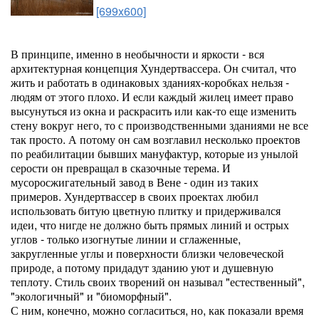
[699x600]
В принципе, именно в необычности и яркости - вся
архитектурная концепция Хундертвассера. Он считал, что
жить и работать в одинаковых зданиях-коробках нельзя -
людям от этого плохо. И если каждый жилец имеет право
высунуться из окна и раскрасить или как-то еще изменить
стену вокруг него, то с производственными зданиями не все
так просто. А потому он сам возглавил несколько проектов
по реабилитации бывших мануфактур, которые из унылой
серости он превращал в сказочные терема. И
мусоросжигательный завод в Вене - один из таких
примеров. Хундертвассер в своих проектах любил
использовать битую цветную плитку и придерживался
идеи, что нигде не должно быть прямых линий и острых
углов - только изогнутые линии и сглаженные,
закругленные углы и поверхности близки человеческой
природе, а потому придадут зданию уют и душевную
теплоту. Стиль своих творений он называл "естественный",
"экологичный" и "биоморфный".
С ним, конечно, можно согласиться, но, как показали время