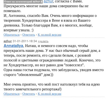
azhur
, согласна с Вами.
Ответ на комментарий azhur
#
Приукрасить многие наши дома совершенно бы не
помешало.
И, Антонина, спасибо Вам. Очень много информации о
творениях Хундертвассера в Вене я взяла из Вашего
дневника. Только благодаря Вам, я о многих, вообще,
впервые узнала. :)
Обратиться
-
Ответить
-
К полной версии
31-01-2011-18:34
удалить
azhur
Annataliya
, Наташ, и немного совсем надо, чтобы
приукрасить наши дома. У нас был обычный серый дом, а
теперь, после ремонта, его сделали белым, с розовой
полосой и цветными ограждениями лоджий. Конечно, это
не Хундертвассер, но все равно дом "повеселел".
Одна наша гостья подумала, что заблудилась, увидев вместо
старого "обновленный" дом:))
Мне очень приятно, что мой пост натолкнул тебя на идею
твоего замечательного репортажа!)
Обратиться
-
Ответить
-
К полной версии