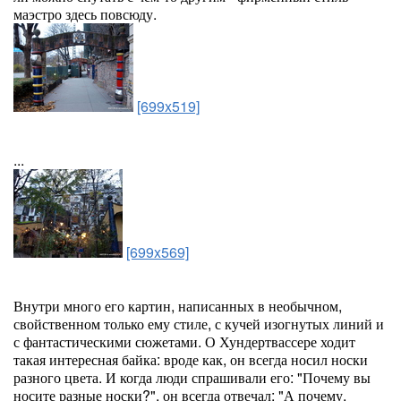
маэстро здесь повсюду.
[699x519]
...
[699x569]
Внутри много его картин, написанных в необычном,
свойственном только ему стиле, с кучей изогнутых линий и
с фантастическими сюжетами. О Хундертвассере ходит
такая интересная байка: вроде как, он всегда носил носки
разного цвета. И когда люди спрашивали его: "Почему вы
носите разные носки?", он всегда отвечал: "А почему,