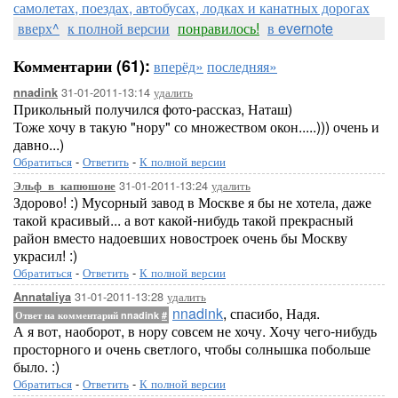
самолетах, поездах, автобусах, лодках и канатных дорогах
вверх^
к полной версии
понравилось!
в evernote
Комментарии (61):
вперёд»
последняя»
31-01-2011-13:14
удалить
nnadink
Прикольный получился фото-рассказ, Наташ)
Тоже хочу в такую "нору" со множеством окон.....))) очень и
давно...)
Обратиться
-
Ответить
-
К полной версии
31-01-2011-13:24
удалить
Эльф_в_капюшоне
Здорово! :) Мусорный завод в Москве я бы не хотела, даже
такой красивый... а вот какой-нибудь такой прекрасный
район вместо надоевших новостроек очень бы Москву
украсил! :)
Обратиться
-
Ответить
-
К полной версии
31-01-2011-13:28
удалить
Annataliya
nnadink
, спасибо, Надя.
Ответ на комментарий nnadink
#
А я вот, наоборот, в нору совсем не хочу. Хочу чего-нибудь
просторного и очень светлого, чтобы солнышка побольше
было. :)
Обратиться
-
Ответить
-
К полной версии