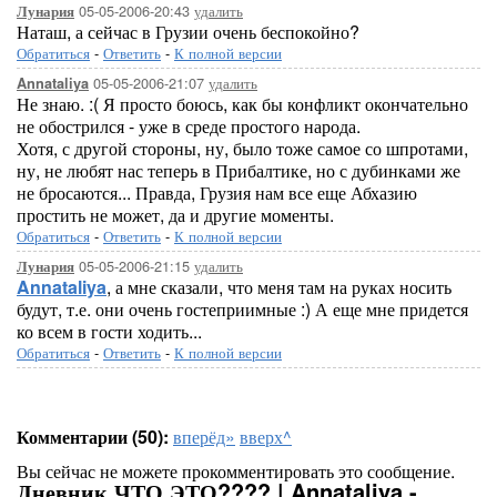
05-05-2006-20:43
удалить
Лунария
Наташ, а сейчас в Грузии очень беспокойно?
Обратиться
-
Ответить
-
К полной версии
05-05-2006-21:07
удалить
Annataliya
Не знаю. :( Я просто боюсь, как бы конфликт окончательно
не обострился - уже в среде простого народа.
Хотя, с другой стороны, ну, было тоже самое со шпротами,
ну, не любят нас теперь в Прибалтике, но с дубинками же
не бросаются... Правда, Грузия нам все еще Абхазию
простить не может, да и другие моменты.
Обратиться
-
Ответить
-
К полной версии
05-05-2006-21:15
удалить
Лунария
Annataliya
, а мне сказали, что меня там на руках носить
будут, т.е. они очень гостеприимные :) А еще мне придется
ко всем в гости ходить...
Обратиться
-
Ответить
-
К полной версии
Комментарии (50):
вперёд»
вверх^
Вы сейчас не можете прокомментировать это сообщение.
Дневник ЧТО ЭТО???? | Annataliya -