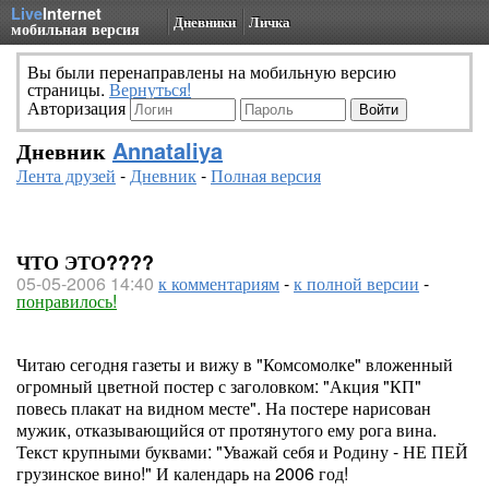
Live
Internet
Дневники
Личка
мобильная версия
Вы были перенаправлены на мобильную версию
страницы.
Вернуться!
Авторизация
Дневник
Annataliya
Лента друзей
-
Дневник
-
Полная версия
ЧТО ЭТО????
05-05-2006 14:40
к комментариям
-
к полной версии
-
понравилось!
Читаю сегодня газеты и вижу в "Комсомолке" вложенный
огромный цветной постер с заголовком: "Акция "КП"
повесь плакат на видном месте". На постере нарисован
мужик, отказывающийся от протянутого ему рога вина.
Текст крупными буквами: "Уважай себя и Родину - НЕ ПЕЙ
грузинское вино!" И календарь на 2006 год!