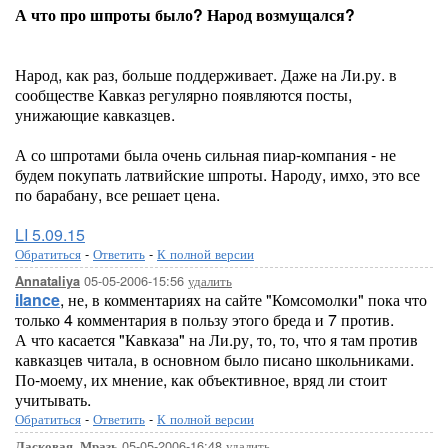
А что про шпроты было? Народ возмущался?
Народ, как раз, больше поддерживает. Даже на Ли.ру. в
сообществе Кавказ регулярно появляются посты,
унижающие кавказцев.
А со шпротами была очень сильная пиар-компания - не
будем покупать латвийские шпроты. Народу, имхо, это все
по барабану, все решает цена.
LI 5.09.15
Обратиться
-
Ответить
-
К полной версии
05-05-2006-15:56
удалить
Annataliya
ilance
, не, в комментариях на сайте "Комсомолки" пока что
только 4 комментария в пользу этого бреда и 7 против.
А что касается "Кавказа" на Ли.ру, то, то, что я там против
кавказцев читала, в основном было писано школьниками.
По-моему, их мнение, как объективное, вряд ли стоит
учитывать.
Обратиться
-
Ответить
-
К полной версии
05-05-2006-16:48
удалить
Ласковая_Мразь