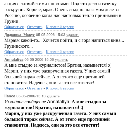
акция с латвийскими шпротами. Под это дело и газетку
раскрутят. Короче, мрак. Очень стыдно, на самом деле за
Россию, особенно когда нас настолько тепло принимали в
Грузии.
Обратиться
-
Ответить
-
К полной версии
05-05-2006-15:03
удалить
Дядюшка_Мокус
Маразм какой-то... Хочется пойти, и с горя напиться вина...
Грузинского...
Обратиться
-
Ответить
-
К полной версии
05-05-2006-15:06
удалить
Annataliya
А мне стыдно за журналистов! Братия, называется! :(
Марин, у них уже раскрученная газета. У них самый
большой тираж сейчас. А от этого еще противней
становится. Надеюсь, они за это все ответят!
Обратиться
-
Ответить
-
К полной версии
05-05-2006-15:13
удалить
ilance
Исходное сообщение
Annataliya:
А мне стыдно за
журналистов! Братия, называется! :(
Марин, у них уже раскрученная газета. У них самый
большой тираж сейчас. А от этого еще противней
становится. Надеюсь, они за это все ответят!