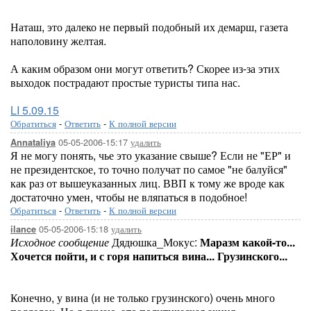
Наташ, это далеко не первый подобный их демарш, газета
наполовину желтая.
А каким образом они могут ответить? Скорее из-за этих
выходок пострадают простые туристы типа нас.
LI 5.09.15
Обратиться
-
Ответить
-
К полной версии
05-05-2006-15:17
удалить
Annataliya
Я не могу понять, чье это указание свыше? Если не "ЕР" и
не президентское, то точно получат по самое "не балуйся"
как раз от вышеуказанных лиц. ВВП к тому же вроде как
достаточно умен, чтобы не вляпаться в подобное!
Обратиться
-
Ответить
-
К полной версии
05-05-2006-15:18
удалить
ilance
Исходное сообщение
Дядюшка_Мокус:
Маразм какой-то...
Хочется пойти, и с горя напиться вина... Грузинского...
Конечно, у вина (и не только грузинского) очень много