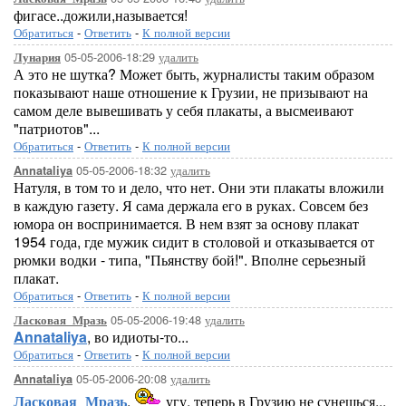
фигасе..дожили,называется!
Обратиться
-
Ответить
-
К полной версии
05-05-2006-18:29
удалить
Лунария
А это не шутка? Может быть, журналисты таким образом
показывают наше отношение к Грузии, не призывают на
самом деле вывешивать у себя плакаты, а высмеивают
"патриотов"...
Обратиться
-
Ответить
-
К полной версии
05-05-2006-18:32
удалить
Annataliya
Натуля, в том то и дело, что нет. Они эти плакаты вложили
в каждую газету. Я сама держала его в руках. Совсем без
юмора он воспринимается. В нем взят за основу плакат
1954 года, где мужик сидит в столовой и отказывается от
рюмки водки - типа, "Пьянству бой!". Вполне серьезный
плакат.
Обратиться
-
Ответить
-
К полной версии
05-05-2006-19:48
удалить
Ласковая_Мразь
Annataliya
, во идиоты-то...
Обратиться
-
Ответить
-
К полной версии
05-05-2006-20:08
удалить
Annataliya
Ласковая_Мразь
,
угу, теперь в Грузию не сунешься...