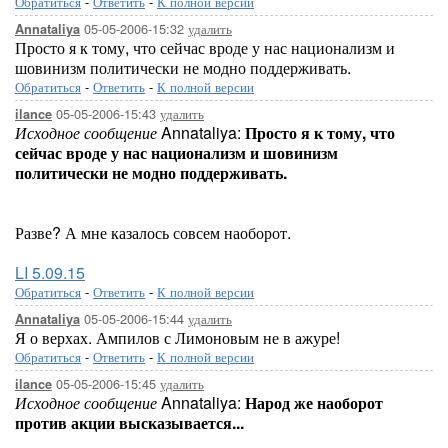
Обратиться
-
Ответить
-
К полной версии
05-05-2006-15:32
удалить
Annataliya
Просто я к тому, что сейчас вроде у нас национализм и
шовинизм политически не модно поддерживать.
Обратиться
-
Ответить
-
К полной версии
05-05-2006-15:43
удалить
ilance
Исходное сообщение
Annataliya:
Просто я к тому, что
сейчас вроде у нас национализм и шовинизм
политически не модно поддерживать.
Разве? А мне казалось совсем наоборот.
LI 5.09.15
Обратиться
-
Ответить
-
К полной версии
05-05-2006-15:44
удалить
Annataliya
Я о верхах. Ампилов с Лимоновым не в ажуре!
Обратиться
-
Ответить
-
К полной версии
05-05-2006-15:45
удалить
ilance
Исходное сообщение
Annataliya:
Народ же наоборот
против акции высказывается...