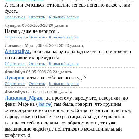
А если и сунешься, отношение теперь понятно какое к нам
будет...
Обратиться
-
Ответить
-
К полной версии
05-05-2006-20:20
удалить
Лунария
Наташ, даже не верится...
Обратиться
-
Ответить
-
К полной версии
05-05-2006-20:23
удалить
Ласковая_Мразь
Annataliya
, но я слышала,что народ не очень-то и доволен
политикой их президента...
Обратиться
-
Ответить
-
К полной версии
05-05-2006-20:23
удалить
Annataliya
Лунария
, а ты еще собираешься туда?
Обратиться
-
Ответить
-
К полной версии
05-05-2006-20:30
удалить
Annataliya
Ласковая_Мразь
, да простому народу это, наверняка, до
фени. Марина (
ilance
) там была, говорит, что грузины
очень хорошо к нам относились. Когда ругаются политики,
народу обычно бывает без разницы. А когда журналисты
начинают себя вот таким вот образом вести, это уже
вмешивание людей (не политиков) в межнацинальный
конфликт. :(