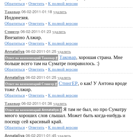
Обратиться
-
Ответить
-
К полной версии
06-02-2011-01:18
удалить
Таковар
Индонезия.
Обратиться
-
Ответить
-
К полной версии
06-02-2011-01:23
удалить
Стингер
Внезапно Алжир.
Обратиться
-
Ответить
-
К полной версии
06-02-2011-01:25
удалить
Annataliya
Таковар
, хорошая страна. Мне
Ответ на комментарий Таковар
#
больше всего там на Суматре понравилось. :)
Обратиться
-
Ответить
-
К полной версии
06-02-2011-01:25
удалить
Annataliya
СтингЕР
, о как! У Антона вроде
Ответ на комментарий Стингер
#
тоже Алжир.
Обратиться
-
Ответить
-
К полной версии
06-02-2011-01:36
удалить
Таковар
Я там не был, но про Суматру
Ответ на комментарий Annataliya
#
много хороших слов слышал. Может быть когда-нибудь и
посещу сей красивый край.
Обратиться
-
Ответить
-
К полной версии
06-02-2011-01:45
удалить
Annataliya