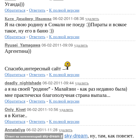
Уганда)))
Обратиться
-
Ответить
-
К полной версии
06-02-2011-08:36
удалить
Катя_Дизайнер_Иванова
Я на свою родину в Сомали не поеду :))Пираты и всякое
такое, ну его в баню :))
Обратиться
-
Ответить
-
К полной версии
06-02-2011-09:09
удалить
Ryusei_Yamagawa
Аргентина))
Спасибо,интересный сайт
Обратиться
-
Ответить
-
К полной версии
06-02-2011-09:44
удалить
deadly_nightshade
а я на своей "родине" - Малайзии - как раз недавно была)
мне практически благополучная страна выпала...
Обратиться
-
Ответить
-
К полной версии
06-02-2011-10:56
удалить
Only_Kivet
я в Китае..
Обратиться
-
Ответить
-
К полной версии
06-02-2011-11:28
удалить
Annataliya
sky-dream
, ну, там, как повезет.
Ответ на комментарий sky-dream
#