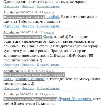
Один процент населения живет очень даже хорошо!
Обратиться
-
Ответить
-
К полной версии
06-02-2011-11:29
удалить
Annataliya
nnadink
, Надя, а что еще можно
Ответ на комментарий nnadink
#
сделать? Тебе, кстати, что выпало?
Обратиться
-
Ответить
-
К полной версии
06-02-2011-11:30
удалить
Annataliya
Klastr
, о, как! :)) Главное, не
Ответ на комментарий Klastr
#
родиться у карамоджонгов. Как они там выживают, я не
понимаю. Ну, а так, в столице или другом крупном городе -
хуже, чем у нас, но терпимо. Правда, до сих пор не
запрещено многоженство, и СПИДом и ВИЧ болеет 60
процентов населения. :(
Обратиться
-
Ответить
-
К полной версии
06-02-2011-11:31
удалить
Annataliya
Ответ на комментарий Катя_Дизайнер_Иванова
#
Катя_Дизайнер_Иванова
, о, господи! Тебе, по-моему, самая
жесть досталась. :))
Обратиться
-
Ответить
-
К полной версии
06-02-2011-11:32
удалить
Annataliya
Ryusei_Yamagawa
, везет
Ответ на комментарий Ryusei_Yamagawa
#
же! :)) Я хочу туда в Патагонию!