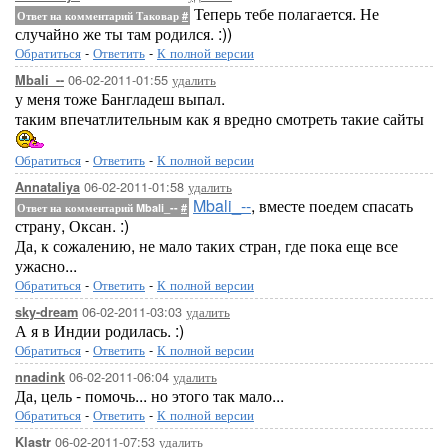
Теперь тебе полагается. Не
Ответ на комментарий Таковар
#
случайно же ты там родился. :))
Обратиться
-
Ответить
-
К полной версии
06-02-2011-01:55
удалить
Mbali_--
у меня тоже Бангладеш выпал.
таким впечатлительным как я вредно смотреть такие сайты
Обратиться
-
Ответить
-
К полной версии
06-02-2011-01:58
удалить
Annataliya
Mbali_--
, вместе поедем спасать
Ответ на комментарий Mbali_--
#
страну, Оксан. :)
Да, к сожалению, не мало таких стран, где пока еще все
ужасно...
Обратиться
-
Ответить
-
К полной версии
06-02-2011-03:03
удалить
sky-dream
А я в Индии родилась. :)
Обратиться
-
Ответить
-
К полной версии
06-02-2011-06:04
удалить
nnadink
Да, цель - помочь... но этого так мало...
Обратиться
-
Ответить
-
К полной версии
06-02-2011-07:53
удалить
Klastr