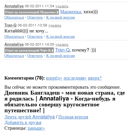
06-02-2011-11:54
удалить
Annataliya
Марженка
, хихи)))
Ответ на комментарий Марженка
#
Обратиться
-
Ответить
-
К полной версии
06-02-2011-13:58
удалить
Tran-Q
Китаййй(((( не хочу...
Обратиться
-
Ответить
-
К полной версии
06-02-2011-14:00
удалить
Annataliya
Tran-Q
, почему? :)))
Ответ на комментарий Tran-Q
#
Обратиться
-
Ответить
-
К полной версии
Комментарии (78):
вперёд»
последняя»
вверх^
Вы сейчас не можете прокомментировать это сообщение.
Дневник Бангладеш - моя новая страна, где
я родилась | Annataliya - Когда-нибудь я
обязательно совершу кругосветное
путешествие! |
Лента друзей Annataliya
/
Полная версия
Добавить в друзья
Страницы:
раньше»