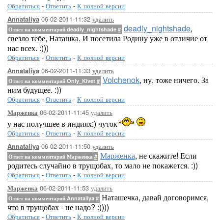
Обратиться
-
Ответить
-
К полной версии
06-02-2011-11:32
удалить
Annataliya
deadly_nightshade
,
Ответ на комментарий deadly_nightshade
#
свезло тебе, Наташка. И посетила Родину уже в отличие от
нас всех. :)))
Обратиться
-
Ответить
-
К полной версии
06-02-2011-11:33
удалить
Annataliya
Volchenok
, ну, тоже ничего. За
Ответ на комментарий Only_Kivet
#
ним будущее. :))
Обратиться
-
Ответить
-
К полной версии
06-02-2011-11:45
удалить
Марженка
у нас получшее в индиях:) чуток
Обратиться
-
Ответить
-
К полной версии
06-02-2011-11:50
удалить
Annataliya
Марженка
, не скажите! Если
Ответ на комментарий Марженка
#
родитесь случайно в трущобах, то мало не покажется. :))
Обратиться
-
Ответить
-
К полной версии
06-02-2011-11:53
удалить
Марженка
Наташечка, давай договоримся,
Ответ на комментарий Annataliya
#
что в трущобах - не надо? :))))
Обратиться
-
Ответить
-
К полной версии