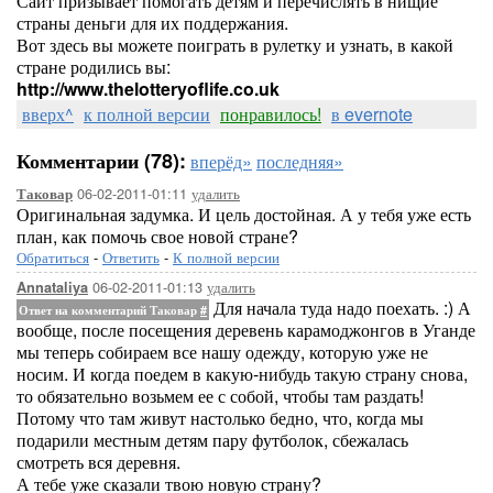
Сайт призывает помогать детям и перечислять в нищие
страны деньги для их поддержания.
Вот здесь вы можете поиграть в рулетку и узнать, в какой
стране родились вы:
http://www.thelotteryoflife.co.uk
вверх^
к полной версии
понравилось!
в evernote
Комментарии (78):
вперёд»
последняя»
06-02-2011-01:11
удалить
Таковар
Оригинальная задумка. И цель достойная. А у тебя уже есть
план, как помочь свое новой стране?
Обратиться
-
Ответить
-
К полной версии
06-02-2011-01:13
удалить
Annataliya
Для начала туда надо поехать. :) А
Ответ на комментарий Таковар
#
вообще, после посещения деревень карамоджонгов в Уганде
мы теперь собираем все нашу одежду, которую уже не
носим. И когда поедем в какую-нибудь такую страну снова,
то обязательно возьмем ее с собой, чтобы там раздать!
Потому что там живут настолько бедно, что, когда мы
подарили местным детям пару футболок, сбежалась
смотреть вся деревня.
А тебе уже сказали твою новую страну?