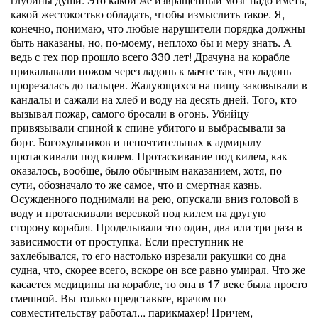
какой жестокостью обладать, чтобы измыслить такое. Я,
конечно, понимаю, что любые нарушители порядка должны
быть наказаны, но, по-моему, неплохо бы и меру знать. А
ведь с тех пор прошло всего 330 лет! Драчуна на корабле
прикалывали ножом через ладонь к мачте так, что ладонь
прорезалась до пальцев. Жалующихся на пищу заковывали в
кандалы и сажали на хлеб и воду на десять дней. Того, кто
вызывал пожар, самого бросали в огонь. Убийцу
привязывали спиной к спине убитого и выбрасывали за
борт. Богохульников и непочтительных к адмиралу
протаскивали под килем. Протаскивание под килем, как
оказалось, вообще, было обычным наказанием, хотя, по
сути, обозначало то же самое, что и смертная казнь.
Осужденного поднимали на рею, опускали вниз головой в
воду и протаскивали веревкой под килем на другую
сторону корабля. Проделывали это один, два или три раза в
зависимости от проступка. Если преступник не
захлебывался, то его настолько изрезали ракушки со дна
судна, что, скорее всего, вскоре он все равно умирал. Что же
касается медицины на корабле, то она в 17 веке была просто
смешной. Вы только представьте, врачом по
совместительству работал... парикмахер! Причем,