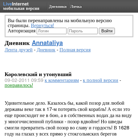
Live
Internet
Дневники
Личка
мобильная версия
Вы были перенаправлены на мобильную версию
страницы.
Вернуться!
Авторизация
Дневник
Annataliya
Лента друзей
-
Дневник
-
Полная версия
Королевский и утонувший
09-02-2011 09:59
к комментариям
-
к полной версии
-
понравилось!
Удивительное дело. Казалось бы, какой позор для любой
державы веке так в 17-м потерять свой корабль! А если это
еще происходит не в бою, а в собственных водах да на виду
у многочисленной публики - позор вдвойне! Но шведы
смогли превратить свой позор во славу и гордость! В 1628
году на глазах у всех прямо у стокгольмских берегов