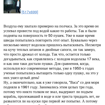
[517x699]
Воздуха ему хватало примерно на полчаса. За это время он
успевал провести под водой какие-то работы. Так и были
подняты на поверхность те 50 пушек. Уже в наше время
шведы попытались повторить этот опыт. Буквально через
несколько минут водолаза пришлось вытаскивать. Несмотря
на кучу теплых штанов и двойные сапоги, он так замерз,
что просто дрожал от холода. Так что, остается только
догадываться, как справлялись с холодом водолазы 17 века,
и как они таки достали пушки. Для сравнения, когда,
используя все современные методы, уже в 1950-х годах
ученые попытались вытащить только одну пушку, на это у
них ушел целый день!
Ну, а окончательно, как я уже говорила, "Васа" со дня моря
подняли в 1961 году. Занимались этим целых три года,
потому что никто толком не знал, выдержит ли подъем
корабль, пролежавший в воде и иле триста тридцать лет, не
развалится ли на куски при первой же попытке. А потому