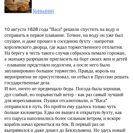
[649x699]
10 августа 1628 года "Васа" решили спустить на воду и
отправить в первое плавание. Точнее, на воду он уже был
спущен, и даже прошел в соседнюю бухту - напротив
королевского дворца, где ждал торжественного отплытия.
На берегу в честь такого случая собралось немало горожан,
а экипажу разрешили пригласить на борт своих жен и детей
- плавание предстояло недолгим, а после него было
запланировано большое торжество. Правда, король на
мероприятии не присутствовал, он отбыл в Пруссию решать
государственные дела.
И вот, ничто не предвещало беды. Погода была хорошая,
дул слабый, но порывистый ветер - как раз самый лучший
для мореплавания. Пушки отсалютовали, и "Васа"
отправился в путь. Но пройти ему удалось только чуть
больше километра. Едва он вышел в открытую бухту, как
его паруса наполнились более сильным ветром, и вскоре
корабль начал крениться на бок. В первый раз он
выпрямился и даже дошел до Бекхольмена. Но здесь новый