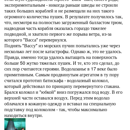
экспериментальным - никогда раньше шведы не строили
таких больших кораблей и не размещали на них такого
огромного количества пушек. В результате получилось так,
что, несмотря на полностью загруженный балластом трюм,
надводная часть корабля оказалась гораздо тяжелее
подводной, и хватило первого же порыва ветра, из-за
которого "Васса" перевернулся.
Поднять "Вассу" из морских пучин попытались уже через
несколько лет после катастрофы. Однако ж, это не удалось.
Правда, именно тогда удалось вытащить на поверхность
больше 50 жутко тяжелых пушек. И те, кто это сделал, до
сих пор считаются героями. Водолазанье в 17 веке было
примитивным. Самым продвинутым агрегатом в ту пору
считался прототип батискафа - водолазный колокол,
который действовал по принципу перевернутого стакана.
Брался колокол и "юбкой" вниз погружался под воду. В его
верхней части оставался воздух. Перед этим водолаз
облачался в кожаную одежду и вставал на специальную
подставку под колоколом - так, чтобы максимально
находиться внутри.