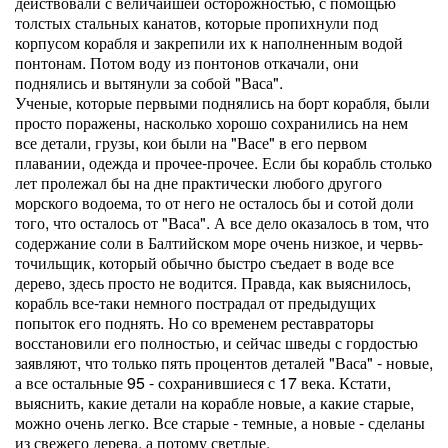
действовали с величайшей осторожностью, с помощью
толстых стальных канатов, которые пропихнули под
корпусом корабля и закрепили их к наполненным водой
понтонам. Потом воду из понтонов откачали, они
поднялись и вытянули за собой "Васа".
Ученые, которые первыми поднялись на борт корабля, были
просто поражены, насколько хорошо сохранились на нем
все детали, грузы, кои были на "Васе" в его первом
плавании, одежда и прочее-прочее. Если бы корабль столько
лет пролежал бы на дне практически любого другого
морского водоема, то от него не осталось бы и сотой доли
того, что осталось от "Васа". А все дело оказалось в том, что
содержание соли в Балтийском море очень низкое, и червь-
точильщик, который обычно быстро съедает в воде все
дерево, здесь просто не водится. Правда, как выяснилось,
корабль все-таки немного пострадал от предыдущих
попыток его поднять. Но со временем реставраторы
восстановили его полностью, и сейчас шведы с гордостью
заявляют, что только пять процентов деталей "Васа" - новые,
а все остальные 95 - сохранившиеся с 17 века. Кстати,
выяснить, какие детали на корабле новые, а какие старые,
можно очень легко. Все старые - темные, а новые - сделаны
из свежего дерева, а потому светлые.