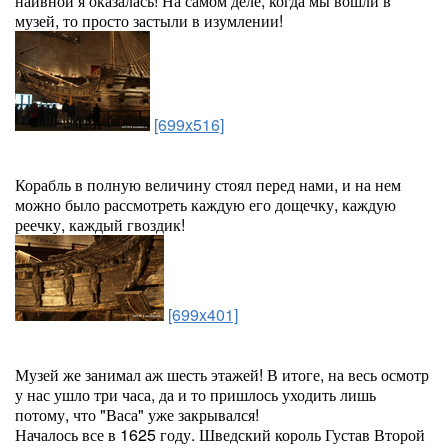
наивной я оказалась! На самом деле, когда мы вошли в
музей, то просто застыли в изумлении!
[699x516]
Корабль в полную величину стоял перед нами, и на нем
можно было рассмотреть каждую его дощечку, каждую
реечку, каждый гвоздик!
[699x401]
Музей же занимал аж шесть этажей! В итоге, на весь осмотр
у нас ушло три часа, да и то пришлось уходить лишь
потому, что "Васа" уже закрывался!
Началось все в 1625 году. Шведский король Густав Второй