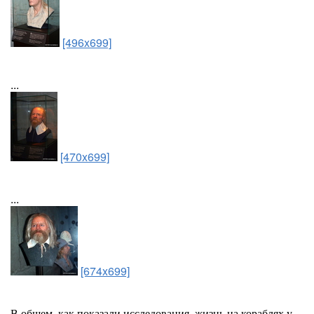
[496x699]
...
[470x699]
...
[674x699]
В общем, как показали исследования, жизнь на кораблях у