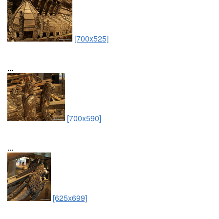
[700x525]
...
[700x590]
...
[625x699]