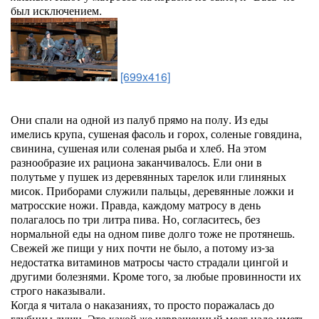
был исключением.
[699x416]
Они спали на одной из палуб прямо на полу. Из еды
имелись крупа, сушеная фасоль и горох, соленые говядина,
свинина, сушеная или соленая рыба и хлеб. На этом
разнообразие их рациона заканчивалось. Ели они в
полутьме у пушек из деревянных тарелок или глиняных
мисок. Приборами служили пальцы, деревянные ложки и
матросские ножи. Правда, каждому матросу в день
полагалось по три литра пива. Но, согласитесь, без
нормальной еды на одном пиве долго тоже не протянешь.
Свежей же пищи у них почти не было, а потому из-за
недостатка витаминов матросы часто страдали цингой и
другими болезнями. Кроме того, за любые провинности их
строго наказывали.
Когда я читала о наказаниях, то просто поражалась до
глубины души. Это какой же извращенный мозг надо иметь,