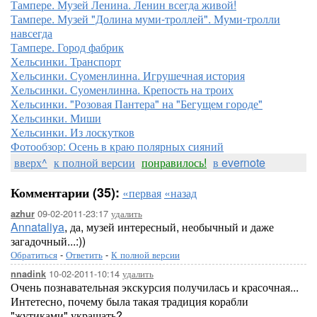
Тампере. Музей Ленина. Ленин всегда живой!
Тампере. Музей "Долина муми-троллей". Муми-тролли
навсегда
Тампере. Город фабрик
Хельсинки. Транспорт
Хельсинки. Суоменлинна. Игрушечная история
Хельсинки. Суоменлинна. Крепость на троих
Хельсинки. "Розовая Пантера" на "Бегущем городе"
Хельсинки. Миши
Хельсинки. Из лоскутков
Фотообзор: Осень в краю полярных сияний
вверх^
к полной версии
понравилось!
в evernote
Комментарии (35):
«первая
«назад
09-02-2011-23:17
удалить
azhur
Annataliya
, да, музей интересный, необычный и даже
загадочный...:))
Обратиться
-
Ответить
-
К полной версии
10-02-2011-10:14
удалить
nnadink
Очень познавательная экскурсия получилась и красочная...
Интетесно, почему была такая традиция корабли
"жутиками" украшать?