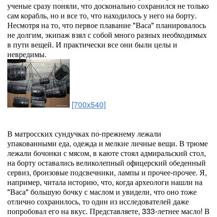
ученые сразу поняли, что досконально сохранился не только
сам корабль, но и все то, что находилось у него на борту.
Несмотря на то, что первое плавание "Васа" планировалось
не долгим, экипаж взял с собой много разных необходимых
в пути вещей. И практически все они были целы и
невредимы.
[700x540]
В матросских сундучках по-прежнему лежали
упакованными еда, одежда и мелкие личные вещи. В трюме
лежали бочонки с мясом, в каюте стоял адмиральский стол,
на борту оставались великолепный офицерский обеденный
сервиз, бронзовые подсвечники, лампы и прочее-прочее. Я,
например, читала историю, что, когда археологи нашли на
"Васа" большую бочку с маслом и увидели, что оно тоже
отлично сохранилось, то один из исследователей даже
попробовал его на вкус. Представляете, 333-летнее масло! В