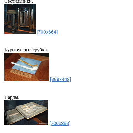
Светильники.
[700x664]
Курительные трубки.
[699x448]
Нарды.
[700x393]