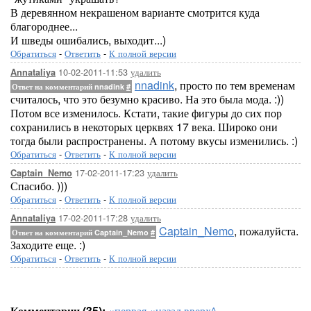
В деревянном некрашеном варианте смотрится куда
благороднее...
И шведы ошибались, выходит...)
Обратиться
-
Ответить
-
К полной версии
10-02-2011-11:53
удалить
Annataliya
nnadink
, просто по тем временам
Ответ на комментарий nnadink
#
считалось, что это безумно красиво. На это была мода. :))
Потом все изменилось. Кстати, такие фигуры до сих пор
сохранились в некоторых церквях 17 века. Широко они
тогда были распространены. А потому вкусы изменились. :)
Обратиться
-
Ответить
-
К полной версии
17-02-2011-17:23
удалить
Captain_Nemo
Спасибо. )))
Обратиться
-
Ответить
-
К полной версии
17-02-2011-17:28
удалить
Annataliya
Captain_Nemo
, пожалуйста.
Ответ на комментарий Captain_Nemo
#
Заходите еще. :)
Обратиться
-
Ответить
-
К полной версии
Комментарии (35):
«первая
«назад
вверх^