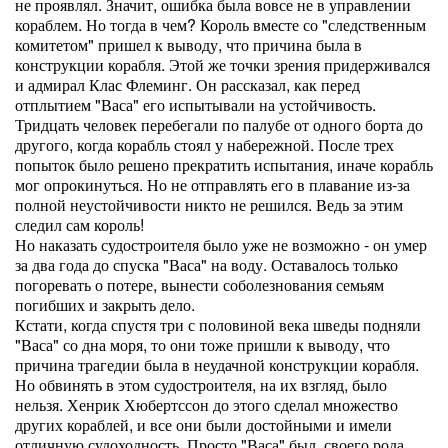
не проявлял. Значит, ошибка была вовсе не в управлении
кораблем. Но тогда в чем? Король вместе со "следственным
комитетом" пришел к выводу, что причина была в
конструкции корабля. Этой же точки зрения придерживался
и адмирал Клас Флеминг. Он рассказал, как перед
отплытием "Васа" его испытывали на устойчивость.
Тридцать человек перебегали по палубе от одного борта до
другого, когда корабль стоял у набережной. После трех
попыток было решено прекратить испытания, иначе корабль
мог опрокинуться. Но не отправлять его в плавание из-за
полной неустойчивости никто не решился. Ведь за этим
следил сам король!
Но наказать судостроителя было уже не возможно - он умер
за два года до спуска "Васа" на воду. Оставалось только
погоревать о потере, вынести соболезнования семьям
погибших и закрыть дело.
Кстати, когда спустя три с половиной века шведы подняли
"Васа" со дна моря, то они тоже пришли к выводу, что
причина трагедии была в неудачной конструкции корабля.
Но обвинять в этом судостроителя, на их взгляд, было
нельзя. Хенрик Хюбертссон до этого сделал множество
других кораблей, и все они были достойными и имели
отличную судоходность. Просто "Васа" был, своего рода,