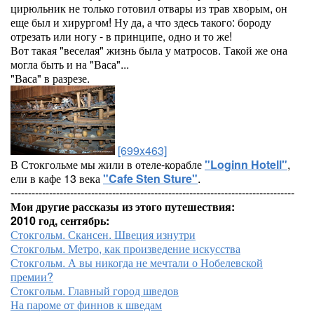
цирюльник не только готовил отвары из трав хворым, он
еще был и хирургом! Ну да, а что здесь такого: бороду
отрезать или ногу - в принципе, одно и то же!
Вот такая "веселая" жизнь была у матросов. Такой же она
могла быть и на "Васа"...
"Васа" в разрезе.
[699x463]
В Стокгольме мы жили в отеле-корабле
"Loginn Hotell"
,
ели в кафе 13 века
"Cafe Sten Sture"
.
---------------------------------------------------------------------------------
Мои другие рассказы из этого путешествия:
2010 год, сентябрь:
Стокгольм. Скансен. Швеция изнутри
Стокгольм. Метро, как произведение искусства
Стокгольм. А вы никогда не мечтали о Нобелевской
премии?
Стокгольм. Главный город шведов
На пароме от финнов к шведам