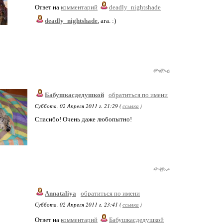
Ответ на
комментарий
deadly_nightshade
deadly_nightshade
, ага. :)
Бабушкасдедушкой
обратиться по имени
Суббота, 02 Апреля 2011 г. 21:29 (
ссылка
)
Спасибо! Очень даже любопытно!
Annataliya
обратиться по имени
Суббота, 02 Апреля 2011 г. 23:41 (
ссылка
)
Ответ на
комментарий
Бабушкасдедушкой