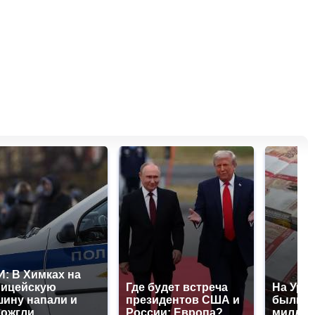
: В Химках на
лицейскую
Где будет встреча
На Урал
ину напали и
президентов США и
были у
ожгли.
России: Европа?
миллио