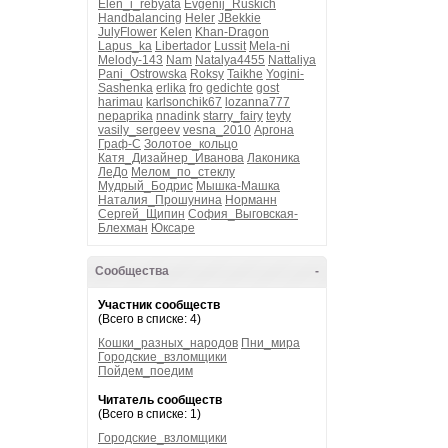
Elen_i_rebyata
Evgenij_Ruskich
Handbalancing
Heler
JBekkie
JulyFlower
Kelen
Khan-Dragon
Lapus_ka
Libertador
Lussit
Mela-ni
Melody-143
Nam
Natalya4455
Nattaliya
Pani_Ostrowska
Roksy
Taikhe
Yogini-
Sashenka
erlika
fro
gedichte
gost
harimau
karlsonchik67
lozanna777
nepaprika
nnadink
starry_fairy
teyty
vasily_sergeev
vesna_2010
Аргона
Граф-С
Золотое_кольцо
Катя_Дизайнер_Иванова
Лаконика
ЛеДо
Мелом_по_стеклу
Мудрый_Бодрис
Мышка-Машка
Наталия_Прошунина
Норманн
Сергей_Щипин
София_Выговская-
Блехман
Юксаре
Сообщества
-
Участник сообществ
(Всего в списке: 4)
Кошки_разных_народов
Пни_мира
Городские_взломщики
Пойдем_поедим
Читатель сообществ
(Всего в списке: 1)
Городские_взломщики