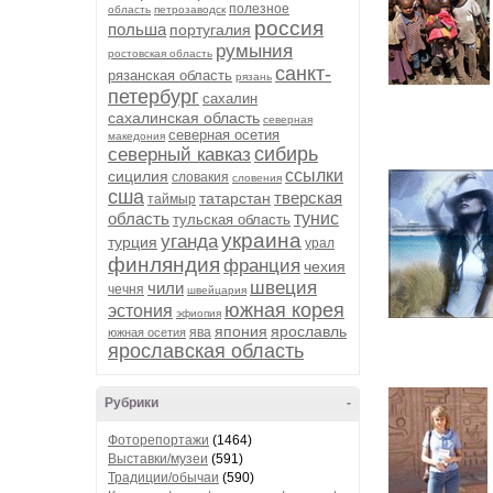
полезное
область
петрозаводск
россия
польша
португалия
румыния
ростовская область
санкт-
рязанская область
рязань
петербург
сахалин
сахалинская область
северная
северная осетия
македония
сибирь
северный кавказ
ссылки
сицилия
словакия
словения
сша
тверская
татарстан
таймыр
область
тунис
тульская область
украина
уганда
турция
урал
финляндия
франция
чехия
швеция
чили
чечня
швейцария
южная корея
эстония
эфиопия
япония
ярославль
ява
южная осетия
ярославская область
Рубрики
-
Фоторепортажи
(1464)
Выставки/музеи
(591)
Традиции/обычаи
(590)