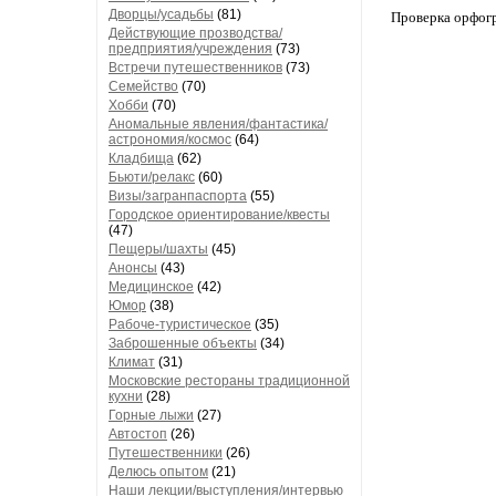
Дворцы/усадьбы
(81)
Проверка орфог
Действующие прозводства/
предприятия/учреждения
(73)
Встречи путешественников
(73)
Семейство
(70)
Хобби
(70)
Аномальные явления/фантастика/
астрономия/космос
(64)
Кладбища
(62)
Бьюти/релакс
(60)
Визы/загранпаспорта
(55)
Городское ориентирование/квесты
(47)
Пещеры/шахты
(45)
Анонсы
(43)
Медицинское
(42)
Юмор
(38)
Рабоче-туристическое
(35)
Заброшенные объекты
(34)
Климат
(31)
Московские рестораны традиционной
кухни
(28)
Горные лыжи
(27)
Автостоп
(26)
Путешественники
(26)
Делюсь опытом
(21)
Наши лекции/выступления/интервью