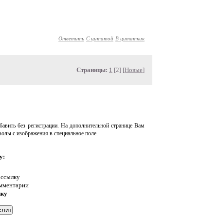
Ответить
С цитатой
В цитатник
Страницы:
1
[2] [
Новые
]
авить без регистрации. На дополнительной странице Вам
волы с изображения в специальное поле.
у:
 ссылку
омментарии
нку