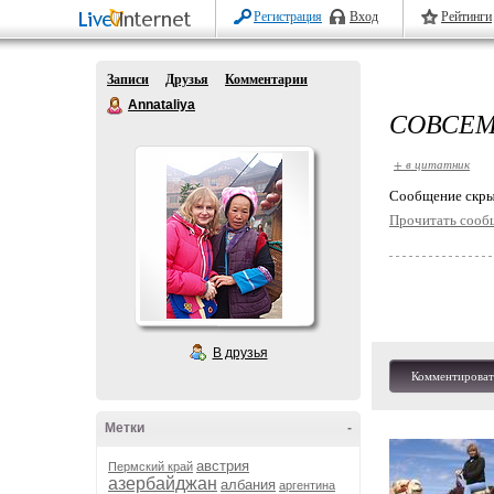
Регистрация
Вход
Рейтинги
Записи
Друзья
Комментарии
Annataliya
СОВСЕМ
+ в цитатник
Cообщение скры
Прочитать сооб
В друзья
Комментироват
Метки
-
австрия
Пермский край
азербайджан
албания
аргентина