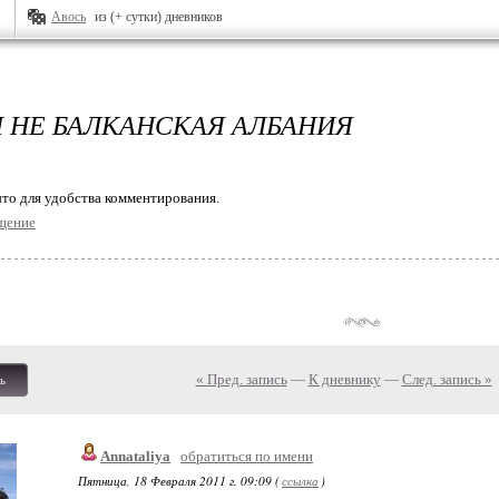
Авось
из (+ сутки) дневников
 НЕ БАЛКАНСКАЯ АЛБАНИЯ
то для удобства комментирования.
щение
« Пред. запись
—
К дневнику
—
След. запись »
ь
Annataliya
обратиться по имени
Пятница, 18 Февраля 2011 г. 09:09 (
ссылка
)