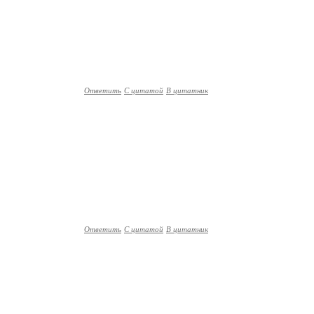
Ответить
С цитатой
В цитатник
Ответить
С цитатой
В цитатник