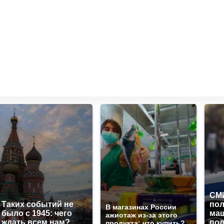
СМИ
Таких событий не
по
В магазинах России
было с 1945: чего
маш
ажиотаж из-за этого
ждать всем нам?
под
продукта: что купить?