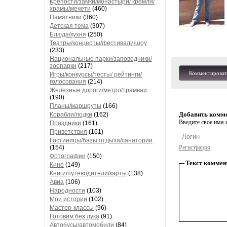
Крепости/замки/монастыри/ кремли/
храмы/мечети
(460)
Памятники
(360)
Детская тема
(307)
Блюда/кухня
(250)
Театры/концерты/фестивали/шоу
(233)
Национальные парки/заповедники/
зоопарки
(217)
Комментироват
Игры/конкурсы/тесты/ рейтинги/
голосования
(214)
Железные дороги/метро/трамваи
(190)
Планы/маршруты
(166)
Добавить комм
Корабли/лодки
(162)
Введите свое имя и
Праздники
(161)
Приветствия
(161)
Гостиницы/базы отдыха/санатории
(154)
Регистрация
Фотографии
(150)
Текст коммен
Кино
(149)
Книги/путеводители/карты
(138)
Авиа
(106)
Народности
(103)
Мои истории
(102)
Мастер-классы
(96)
Готовим без лука
(91)
Автобусы/автомобили
(84)