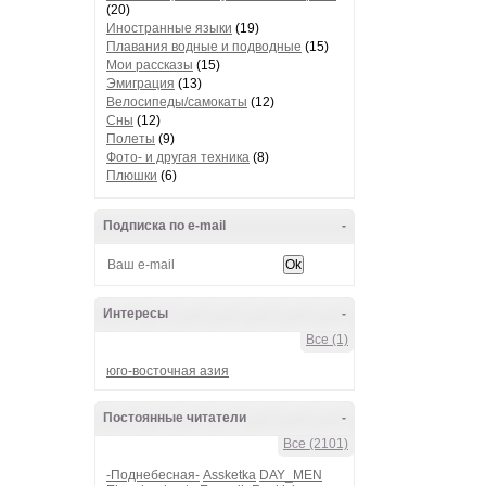
(20)
Иностранные языки
(19)
Плавания водные и подводные
(15)
Мои рассказы
(15)
Эмиграция
(13)
Велосипеды/самокаты
(12)
Сны
(12)
Полеты
(9)
Фото- и другая техника
(8)
Плюшки
(6)
Подписка по e-mail
-
Интересы
-
Все (1)
юго-восточная азия
Постоянные читатели
-
Все (2101)
-Поднебесная-
Assketka
DAY_MEN