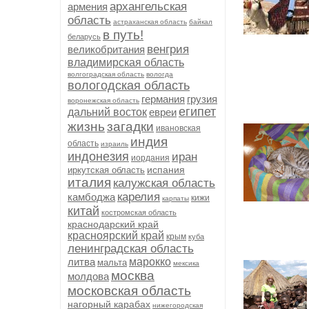
архангельская
армения
область
астраханская область
байкал
в путь!
беларусь
венгрия
великобритания
владимирская область
волгоградская область
вологда
вологодская область
германия
грузия
воронежская область
египет
дальний восток
евреи
жизнь
загадки
ивановская
индия
область
израиль
индонезия
иран
иордания
испания
иркутская область
италия
калужская область
карелия
камбоджа
кижи
карпаты
китай
костромская область
краснодарский край
красноярский край
крым
куба
ленинградская область
литва
марокко
мальта
мексика
москва
молдова
московская область
нагорный карабах
нижегородская