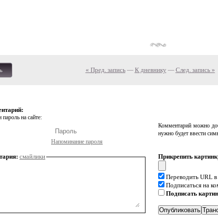
« Пред. запись
—
К дневнику
—
След. запись »
ь
ентарий:
 пароль на сайте:
Комментарий можно доб
нужно будет ввести сим
Напоминание пароля
тария:
смайлики
Прикрепить картинк
Переводить URL в
Подписаться на к
Подписать карти