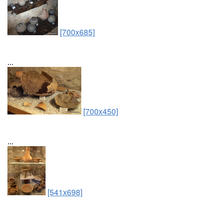
[700x685]
...
[700x450]
...
[541x698]
...