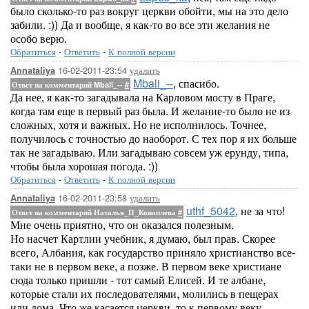
было сколько-то раз вокруг церкви обойти, мы на это дело
забили. :)) Да и вообще, я как-то во все эти желания не
особо верю.
Обратиться
-
Ответить
-
К полной версии
16-02-2011-23:54
удалить
Annataliya
Mbali_--
, спасибо.
Ответ на комментарий Mbali_--
#
Да нее, я как-то загадывала на Карловом мосту в Праге,
когда там еще в первый раз была. И желание-то было не из
сложных, хотя и важных. Но не исполнилось. Точнее,
получилось с точностью до наоборот. С тех пор я их больше
так не загадываю. Или загадываю совсем уж ерунду, типа,
чтобы была хорошая погода. :))
Обратиться
-
Ответить
-
К полной версии
16-02-2011-23:58
удалить
Annataliya
uthf_5042
, не за что!
Ответ на комментарий Наталья_П_Коноплева
#
Мне очень приятно, что он оказался полезным.
Но насчет Картлии учебник, я думаю, был прав. Скорее
всего, Албания, как государство приняло христианство все-
таки не в первом веке, а позже. В первом веке христиане
сюда только пришли - тот самый Елисей. И те албане,
которые стали их последователями, молились в пещерах
или дома. Что же касается церкви, то к первому веку