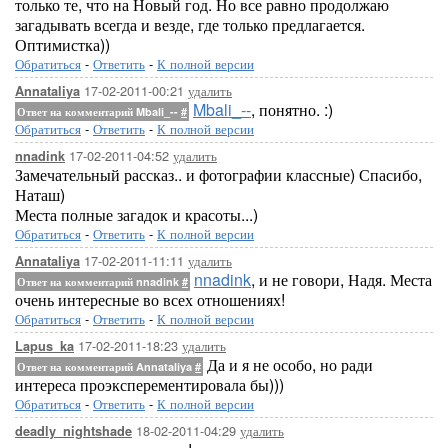
только те, что на Новый год. Но все равно продолжаю
загадывать всегда и везде, где только предлагается.
Оптимистка))
Обратиться
-
Ответить
-
К полной версии
17-02-2011-00:21
удалить
Annataliya
Mbali_--
, понятно. :)
Ответ на комментарий Mbali_--
#
Обратиться
-
Ответить
-
К полной версии
17-02-2011-04:52
удалить
nnadink
Замечательный рассказ.. и фотографии классные) Спасибо,
Наташ)
Места полные загадок и красоты...)
Обратиться
-
Ответить
-
К полной версии
17-02-2011-11:11
удалить
Annataliya
nnadink
, и не говори, Надя. Места
Ответ на комментарий nnadink
#
очень интересные во всех отношениях!
Обратиться
-
Ответить
-
К полной версии
17-02-2011-18:23
удалить
Lapus_ka
Да и я не особо, но ради
Ответ на комментарий Annataliya
#
интереса проэксперементировала бы)))
Обратиться
-
Ответить
-
К полной версии
18-02-2011-04:29
удалить
deadly_nightshade