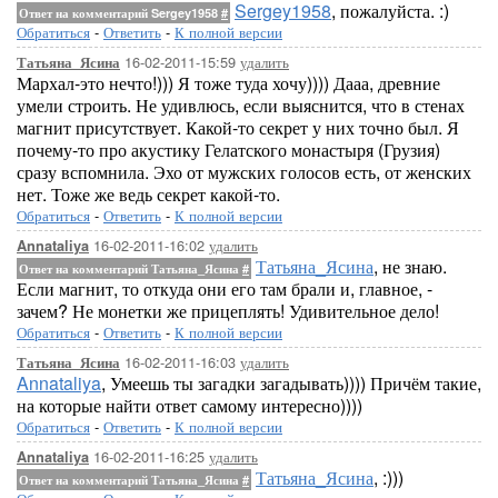
Sergey1958
, пожалуйста. :)
Ответ на комментарий Sergey1958
#
Обратиться
-
Ответить
-
К полной версии
16-02-2011-15:59
удалить
Татьяна_Ясина
Мархал-это нечто!))) Я тоже туда хочу)))) Дааа, древние
умели строить. Не удивлюсь, если выяснится, что в стенах
магнит присутствует. Какой-то секрет у них точно был. Я
почему-то про акустику Гелатского монастыря (Грузия)
сразу вспомнила. Эхо от мужских голосов есть, от женских
нет. Тоже же ведь секрет какой-то.
Обратиться
-
Ответить
-
К полной версии
16-02-2011-16:02
удалить
Annataliya
Татьяна_Ясина
, не знаю.
Ответ на комментарий Татьяна_Ясина
#
Если магнит, то откуда они его там брали и, главное, -
зачем? Не монетки же прицеплять! Удивительное дело!
Обратиться
-
Ответить
-
К полной версии
16-02-2011-16:03
удалить
Татьяна_Ясина
Annataliya
, Умеешь ты загадки загадывать)))) Причём такие,
на которые найти ответ самому интересно))))
Обратиться
-
Ответить
-
К полной версии
16-02-2011-16:25
удалить
Annataliya
Татьяна_Ясина
, :)))
Ответ на комментарий Татьяна_Ясина
#