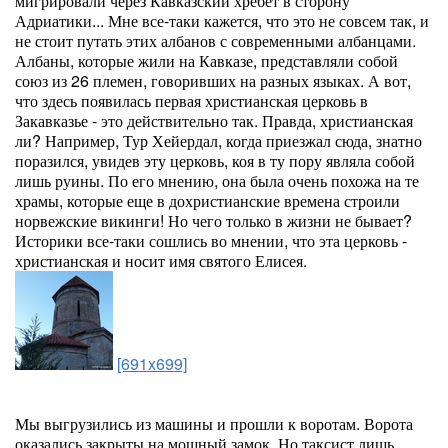
мигрировали через Кавказский хребет в сторону
Адриатики... Мне все-таки кажется, что это не совсем так, и
не стоит путать этих албанов с современными албанцами.
Албаны, которые жили на Кавказе, представляли собой
союз из 26 племен, говоривших на разных языках. А вот,
что здесь появилась первая христианская церковь в
Закавказье - это действительно так. Правда, христианская
ли? Например, Тур Хейердал, когда приезжал сюда, знатно
поразился, увидев эту церковь, коя в ту пору являла собой
лишь руины. По его мнению, она была очень похожа на те
храмы, которые еще в дохристианские времена строили
норвежские викинги! Но чего только в жизни не бывает?
Историки все-таки сошлись во мнении, что эта церковь -
христианская и носит имя святого Елисея.
[691x699]
Мы выгрузились из машины и прошли к воротам. Ворота
оказались закрыты на мощный замок. Но таксист лишь