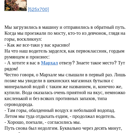
[525x700]
Мы загрузились в машину и отправились в обратный путь.
Когда мы проезжали по мосту, кто-то из девчонок, глядя на
горы, воскликнул:
- Как же все-таки у вас красиво!
На что наш водитель зарделся, как первоклассник, гордым
румянцем и произнес:
- А хотите я вас в
Мархал
отвезу? Знаете такое место? Тут
рядом!
Честно говоря, о Мархале мы слышали в первый раз. Лишь
позже мы увидели в шекинских магазинах бутылки с
минеральной водой с таким же названием, и, конечно же,
купили. Вода оказалась очень приятной на вкус, немножко
кисленькой и без всяких противных запахов, типа
сероводорода.
- Там горы, обалденный воздух и небольшой водопад.
Летом мы туда отдыхать ездим, - продолжал водитель.
- Хорошо, поехали, - согласились мы.
Путь снова был недолгим. Буквально через десять минут,