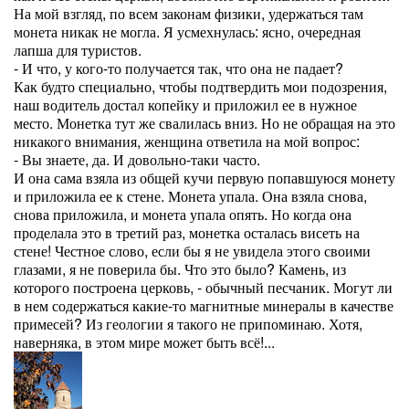
На мой взгляд, по всем законам физики, удержаться там
монета никак не могла. Я усмехнулась: ясно, очередная
лапша для туристов.
- И что, у кого-то получается так, что она не падает?
Как будто специально, чтобы подтвердить мои подозрения,
наш водитель достал копейку и приложил ее в нужное
место. Монетка тут же свалилась вниз. Но не обращая на это
никакого внимания, женщина ответила на мой вопрос:
- Вы знаете, да. И довольно-таки часто.
И она сама взяла из общей кучи первую попавшуюся монету
и приложила ее к стене. Монета упала. Она взяла снова,
снова приложила, и монета упала опять. Но когда она
проделала это в третий раз, монетка осталась висеть на
стене! Честное слово, если бы я не увидела этого своими
глазами, я не поверила бы. Что это было? Камень, из
которого построена церковь, - обычный песчаник. Могут ли
в нем содержаться какие-то магнитные минералы в качестве
примесей? Из геологии я такого не припоминаю. Хотя,
наверняка, в этом мире может быть всё!...