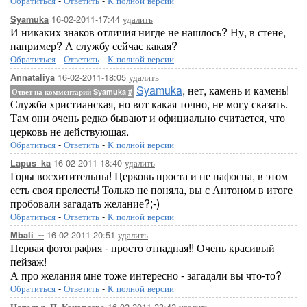
Обратиться
-
Ответить
-
К полной версии
16-02-2011-17:44
удалить
Syamuka
И никаких знаков отличия нигде не нашлось? Ну, в стене,
например? А службу сейчас какая?
Обратиться
-
Ответить
-
К полной версии
16-02-2011-18:05
удалить
Annataliya
Syamuka
, нет, камень и камень!
Ответ на комментарий Syamuka
#
Служба христианская, но вот какая точно, не могу сказать.
Там они очень редко бывают и официально считается, что
церковь не действующая.
Обратиться
-
Ответить
-
К полной версии
16-02-2011-18:40
удалить
Lapus_ka
Горы восхитительны! Церковь проста и не пафосна, в этом
есть своя прелесть! Только не поняла, вы с Антоном в итоге
пробовали загадать желание?;-)
Обратиться
-
Ответить
-
К полной версии
16-02-2011-20:51
удалить
Mbali_--
Первая фотография - просто отпадная!! Очень красивый
пейзаж!
А про желания мне тоже интересно - загадали вы что-то?
Обратиться
-
Ответить
-
К полной версии
16-02-2011-23:42
удалить