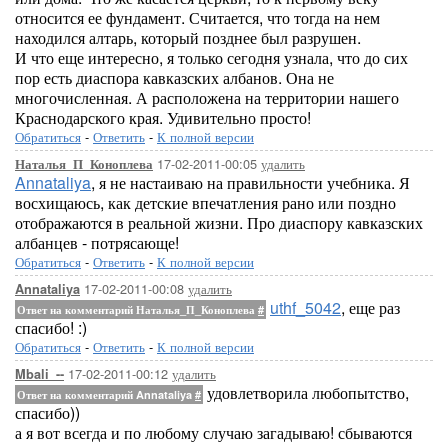
относится ее фундамент. Считается, что тогда на нем
находился алтарь, который позднее был разрушен.
И что еще интересно, я только сегодня узнала, что до сих
пор есть диаспора кавказских албанов. Она не
многочисленная. А расположена на территории нашего
Краснодарского края. Удивительно просто!
Обратиться
-
Ответить
-
К полной версии
17-02-2011-00:05
удалить
Наталья_П_Коноплева
Annataliya
, я не настаиваю на правильности учебника. Я
восхищаюсь, как детские впечатления рано или поздно
отображаются в реальной жизни. Про диаспору кавказских
албанцев - потрясающе!
Обратиться
-
Ответить
-
К полной версии
17-02-2011-00:08
удалить
Annataliya
uthf_5042
, еще раз
Ответ на комментарий Наталья_П_Коноплева
#
спасибо! :)
Обратиться
-
Ответить
-
К полной версии
17-02-2011-00:12
удалить
Mbali_--
удовлетворила любопытство,
Ответ на комментарий Annataliya
#
спасибо))
а я вот всегда и по любому случаю загадываю! сбываются