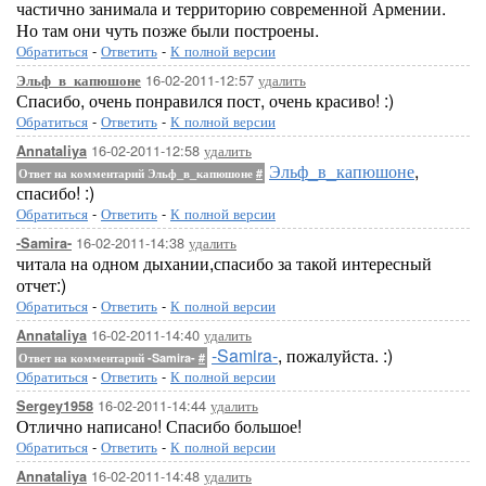
частично занимала и территорию современной Армении.
Но там они чуть позже были построены.
Обратиться
-
Ответить
-
К полной версии
16-02-2011-12:57
удалить
Эльф_в_капюшоне
Спасибо, очень понравился пост, очень красиво! :)
Обратиться
-
Ответить
-
К полной версии
16-02-2011-12:58
удалить
Annataliya
Эльф_в_капюшоне
,
Ответ на комментарий Эльф_в_капюшоне
#
спасибо! :)
Обратиться
-
Ответить
-
К полной версии
16-02-2011-14:38
удалить
-Samira-
читала на одном дыхании,спасибо за такой интересный
отчет:)
Обратиться
-
Ответить
-
К полной версии
16-02-2011-14:40
удалить
Annataliya
-Samira-
, пожалуйста. :)
Ответ на комментарий -Samira-
#
Обратиться
-
Ответить
-
К полной версии
16-02-2011-14:44
удалить
Sergey1958
Отлично написано! Спасибо большое!
Обратиться
-
Ответить
-
К полной версии
16-02-2011-14:48
удалить
Annataliya