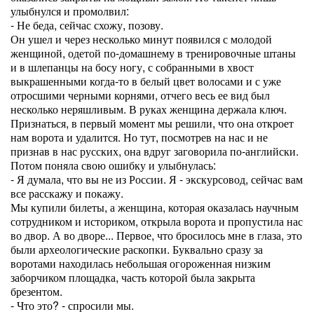
улыбнулся и промолвил:
- Не беда, сейчас схожу, позову.
Он ушел и через несколько минут появился с молодой
женщиной, одетой по-домашнему в тренировочные штаны
и в шлепанцы на босу ногу, с собранными в хвост
выкрашенными когда-то в белый цвет волосами и с уже
отросшими черными корнями, отчего весь ее вид был
несколько неряшливым. В руках женщина держала ключ.
Признаться, в первый момент мы решили, что она откроет
нам ворота и удалится. Но тут, посмотрев на нас и не
признав в нас русских, она вдруг заговорила по-английски.
Потом поняла свою ошибку и улыбнулась:
- Я думала, что вы не из России. Я - экскурсовод, сейчас вам
все расскажу и покажу.
Мы купили билеты, а женщина, которая оказалась научным
сотрудником и историком, открыла ворота и пропустила нас
во двор. А во дворе... Первое, что бросилось мне в глаза, это
были археологические раскопки. Буквально сразу за
воротами находилась небольшая огороженная низким
заборчиком площадка, часть которой была закрыта
брезентом.
- Что это? - спросили мы.