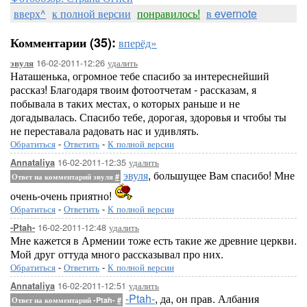
вверх^
к полной версии
понравилось!
в evernote
Комментарии (35):
вперёд»
16-02-2011-12:26
удалить
эвуля
Наташенька, огромное тебе спасибо за интереснейший
рассказ! Благодаря твоим фотоотчетам - рассказам, я
побывала в таких местах, о которых раньше и не
догадывалась. Спасибо тебе, дорогая, здоровья и чтобы ты
не переставала радовать нас и удивлять.
Обратиться
-
Ответить
-
К полной версии
16-02-2011-12:35
удалить
Annataliya
эвуля
, большущее Вам спасибо! Мне
Ответ на комментарий эвуля
#
очень-очень приятно!
Обратиться
-
Ответить
-
К полной версии
16-02-2011-12:48
удалить
-Ptah-
Мне кажется в Армении тоже есть такие же древние церкви.
Мой друг оттуда много рассказывал про них.
Обратиться
-
Ответить
-
К полной версии
16-02-2011-12:51
удалить
Annataliya
-Ptah-
, да, он прав. Албания
Ответ на комментарий -Ptah-
#