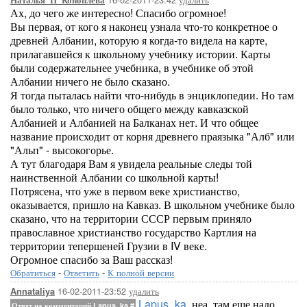
Наталья_П_Коноплева
Ах, до чего же интересно! Спасибо огромное!
Вы первая, от кого я наконец узнала что-то конкретное о
древней Албании, которую я когда-то видела на карте,
прилагавшейся к школьному учебнику истории. Карты
были содержательнее учебника, в учебнике об этой
Албании ничего не было сказано.
Я тогда пыталась найти что-нибудь в энциклопедии. Но там
было только, что ничего общего между кавказской
Албанией и Албанией на Балканах нет. И что общее
название происходит от корня древнего праязыка "Алб" или
"Альп" - высокогорье.
А тут благодаря Вам я увидела реальные следы той
наинственной Албании со школьной карты!
Потрясена, что уже в первом веке христианство,
оказывается, пришло на Кавказ. В школьном учебнике было
сказано, что на территории СССР первым приняло
православное христианство государство Картлия на
территории тепершеней Грузии в IV веке.
Огромное спасибо за Ваш рассказ!
Обратиться
-
Ответить
-
К полной версии
16-02-2011-23:52
удалить
Annataliya
Lapus_ka
, неа, там еще надо
Ответ на комментарий Lapus_ka
#