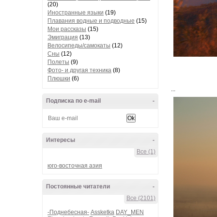
(20)
Иностранные языки
(19)
Плавания водные и подводные
(15)
Мои рассказы
(15)
Эмиграция
(13)
Велосипеды/самокаты
(12)
Сны
(12)
Полеты
(9)
Фото- и другая техника
(8)
Плюшки
(6)
...
Подписка по e-mail
-
Интересы
-
Все (1)
юго-восточная азия
Постоянные читатели
-
Все (2101)
-Поднебесная-
Assketka
DAY_MEN