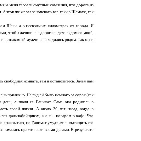
мя, а меня терзали смутные сомнения, что дорога из
. Антон же желал заночевать все-таки в Шемахе, так
м Шеки, а в нескольких километрах от города. И
ами, чтобы женщина в дороге сидела рядом со мной,
а и незнакомый мужчина находились рядом. Так мы и
ть свободная комната, там и остановитесь. Зачем вам
ень прилично. На вид ей было немного за сорок (как
 день, а звали ее Ганимат. Сама она родилась в
ть своей жизни. А около 20 лет назад, когда в
ился дальнобойщиком, а она - поваром в кафе. Что
во к закрытию, но Ганимат умудрилась вытащить его
 занималась практически всеми делами. В результате