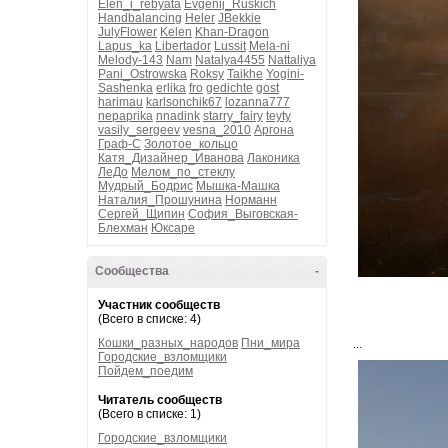
Elen_i_rebyata
Evgenij_Ruskich
Handbalancing
Heler
JBekkie
JulyFlower
Kelen
Khan-Dragon
Lapus_ka
Libertador
Lussit
Mela-ni
Melody-143
Nam
Natalya4455
Nattaliya
Pani_Ostrowska
Roksy
Taikhe
Yogini-
Sashenka
erlika
fro
gedichte
gost
harimau
karlsonchik67
lozanna777
nepaprika
nnadink
starry_fairy
teyty
vasily_sergeev
vesna_2010
Аргона
Граф-С
Золотое_кольцо
Катя_Дизайнер_Иванова
Лаконика
ЛеДо
Мелом_по_стеклу
Мудрый_Бодрис
Мышка-Машка
Наталия_Прошунина
Норманн
Сергей_Щипин
София_Выговская-
Блехман
Юксаре
Сообщества
-
Участник сообществ
(Всего в списке: 4)
Кошки_разных_народов
Пни_мира
...
Городские_взломщики
Пойдем_поедим
Читатель сообществ
(Всего в списке: 1)
Городские_взломщики