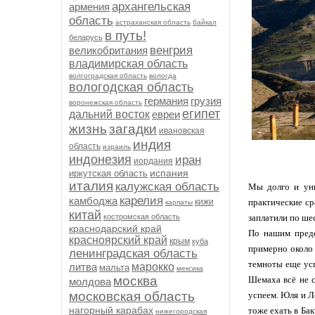
архангельская
армения
область
астраханская область
байкал
в путь!
беларусь
венгрия
великобритания
владимирская область
волгоградская область
вологда
вологодская область
германия
грузия
воронежская область
египет
дальний восток
евреи
жизнь
загадки
ивановская
индия
область
израиль
индонезия
иран
иордания
испания
иркутская область
италия
калужская область
Мы долго и уны
карелия
камбоджа
кижи
практические ср
карпаты
китай
костромская область
заплатили по ше
краснодарский край
По нашим предс
красноярский край
крым
куба
примерно около 
ленинградская область
темноты еще усп
литва
марокко
мальта
мексика
москва
Шемаха всё не с
молдова
московская область
успеем. Юля и Л
нагорный карабах
тоже ехать в Ба
нижегородская