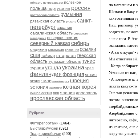
полезное
область
петрозаводск
по магазинам и 
россия
польша
португалия
Шемахи в Баку т
румыния
ростовская область
как гостиницы т
санкт-
рязанская область
рязань
Наш разговор у
петербург
сахалин
водитель, помог
сахалинская область
северная
северная осетия
македония
а не с ним. В А
сибирь
северный кавказ
оказались вместе
ссылки
сицилия
словакия
словения
- А вы откуда? 
сша
тверская
татарстан
таймыр
Мы ответили ей.
область
тунис
тульская область
- Когда собирае
украина
уганда
турция
урал
Услышав от нас, 
финляндия
франция
чехия
- А поедемте ко 
швеция
чили
чечня
швейцария
южная корея
искать какую-то
эстония
эфиопия
япония
ярославль
Она так усиленн
ява
южная осетия
ярославская область
потом выяснило
азербайджанско
Рубрики
-
Азербайджане ст
интересно, кафе
Фоторепортажи
(1464)
из кризиса, она
Выставки/музеи
(591)
выручка увеличи
Традиции/обычаи
(590)