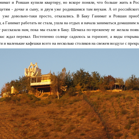
нимат и Ровшан купили квартиру, но вскоре поняли, что больше жить в Рос
детям - дочке и сыну, и двум уже родившимся там внукам. А от российского
 уже довольно-таки просто, отказались. В Баку Ганимат и Ровшан прио
 а Ганимат работать не стала, ушла на отдых и начала заниматься домашним х
 рассказала нам, пока мы ехали в Баку. Шемаха по-прежнему не желала появ
ас ждал перевал. Постепенно солнце садилось за горизонт, а виды открыв
и и маленькие кафешки всего на несколько столиков на свежем воздухе с пре