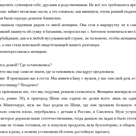
закупить сувениров себе, друзьям и родственникам. На всё это требовалось вре
оже займет несколько часов, а это означало, как минимум, очень ранний подъем
ам были гораздо дешевле бакинских.
слышала сидевшая рядом со мной женщина. Она села в маршрутку не в само
авший закинуть ей сумку в багажник, попросил нас с Антоном поменяться мест
зербайджане, как и в любой мусульманской стране, не положено, чтобы женщин
, а она стала невольной свидетельницей нашего разговора.
- поинтересовалась женщина.
тесь домой? Где остановились?
что мы еще сами не знаем, где остановимся, она вдруг предложила:
мне. Я приглашаю вас в гости. Мы живем в Баку с мужем, у нас там свой дом, ес
 гостиницу? Поедемте!
о приглашала нас, что мы, подумав, решили согласиться. Женщина выглядела оч
сь, ровно 50), в пригород Шеки она ездила по делам всего лишь на один
м Мингечауре, муж же был родом из Шеки, где они прожили большую час
ало совсем плохо, перебрались с детьми в Россию, в Смоленск. Муж устро
, которое держали наши соотечественники, тогда дышало на ладан и было гото
 сама не только готовила, но и покупала продукты, вела бухгалтерию, в общем,
лась в разы, а хозяева установили ей очень достойную зарплату.