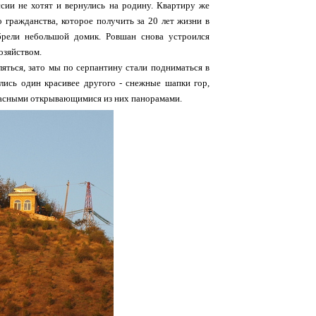
сии не хотят и вернулись на родину. Квартиру же
 гражданства, которое получить за 20 лет жизни в
брели небольшой домик. Ровшан снова устроился
озяйством.
ляться, зато мы по серпантину стали подниматься в
ались один красивее другого - снежные шапки гор,
красными открывающимися из них панорамами.