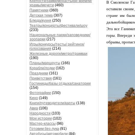
Крепости/замки/монастыри/ кремли/
В Смоленске Га
храмы/мечети
(460)
оставили своим 
Памятники
(360)
Детская тема
(307)
стране им было
Блюда/кухня
(250)
дальнобойщиком,
Театры/концерты/фестивали/шоу
Это все Ганимат
(233)
Национальные парки/заповедники/
горы. Впереди н
зоопарки
(217)
обрывы, пропаст
Игры/конкурсы/тесты/ рейтинги/
голосования
(214)
Железные дороги/метро/трамваи
(190)
Планы/маршруты
(166)
Корабли/лодки
(162)
Праздники
(161)
Приветствия
(161)
Гостиницы/базы отдыха/санатории
(154)
Фотографии
(150)
Кино
(149)
Книги/путеводители/карты
(138)
Авиа
(106)
Народности
(103)
Мои истории
(102)
Мастер-классы
(96)
Готовим без лука
(91)
Автобусы/автомобили
(84)