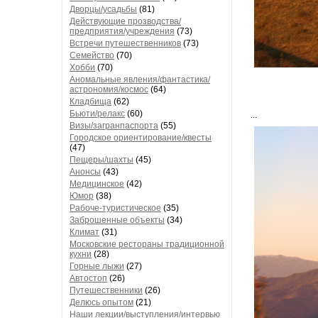
Дворцы/усадьбы
(81)
Действующие прозводства/
предприятия/учреждения
(73)
Встречи путешественников
(73)
Семейство
(70)
Хобби
(70)
Аномальные явления/фантастика/
астрономия/космос
(64)
Кладбища
(62)
Бьюти/релакс
(60)
...
Визы/загранпаспорта
(55)
Городское ориентирование/квесты
(47)
Пещеры/шахты
(45)
Анонсы
(43)
Медицинское
(42)
Юмор
(38)
Рабоче-туристическое
(35)
Заброшенные объекты
(34)
Климат
(31)
Московские рестораны традиционной
кухни
(28)
Горные лыжи
(27)
Автостоп
(26)
Путешественники
(26)
Делюсь опытом
(21)
Наши лекции/выступления/интервью