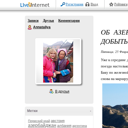
Регистрация
Вход
Рейтинги
Записи
Друзья
Комментарии
Annataliya
ОБ АЗЕ
ДОБЫТЬ
Пятница, 25 Февра
Уже к середине 
поезда настольк
Баку по железно
снова на маршру
В друзья
Метки
-
австрия
Пермский край
азербайджан
албания
аргентина