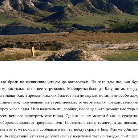
ло брели по шекинским улицам до автовокзала. Но зато там нас, как буд
азу, как только мы в нее загрузились. Маршрутка была до Баку, но мы пред
сть манат. Как и прежде, никаких билетов нам не выдали, но мы и не особо жаж
тавлениям, полученным из туристических отчетов наших предшественнико
трех часов езды. Наш водитель же, вообще, пообещал, что домчит нас туда за
еем немного осмотреть этот город. Однако нашим мечтам было не суждено 
обиралась являться пред наши очи. Постепенно стало темнеть, и мы поняли,
ена это тоже поняли и сообщили нам, что поедут сразу в Баку. Мы же с Антоно
ку. На следующее утро мы договорились с водителем такси о поездке по Апшер