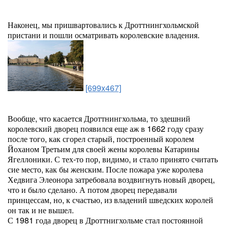
Наконец, мы пришвартовались к Дроттнингхольмской
пристани и пошли осматривать королевские владения.
[699x467]
Вообще, что касается Дроттнингхольма, то здешний
королевский дворец появился еще аж в 1662 году сразу
после того, как сгорел старый, построенный королем
Йоханом Третьим для своей жены королевы Катарины
Ягеллоники. С тех-то пор, видимо, и стало принято считать
сие место, как бы женским. После пожара уже королева
Хедвига Элеонора затребовала воздвигнуть новый дворец,
что и было сделано. А потом дворец передавали
принцессам, но, к счастью, из владений шведских королей
он так и не вышел.
С 1981 года дворец в Дроттнигхольме стал постоянной