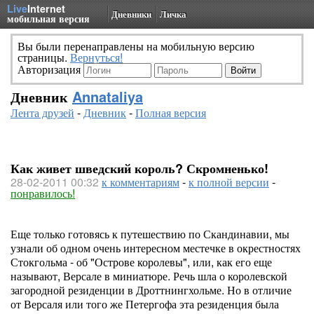
Live
Internet
Дневники
Личка
мобильная версия
Вы были перенаправлены на мобильную версию
страницы.
Вернуться!
Авторизация
Дневник
Annataliya
Лента друзей
-
Дневник
-
Полная версия
Как живет шведский король? Скромненько!
28-02-2011 00:32
к комментариям
-
к полной версии
-
понравилось!
Еще только готовясь к путешествию по Скандинавии, мы
узнали об одном очень интересном местечке в окрестностях
Стокгольма - об "Острове королевы", или, как его еще
называют, Версале в миниатюре. Речь шла о королевской
загородной резиденции в Дроттнингхольме. Но в отличие
от Версаля или того же Петергофа эта резиденция была