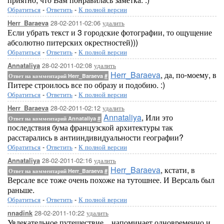
Обратиться
-
Ответить
-
К полной версии
28-02-2011-02:06
удалить
Herr_Baraeva
Если убрать текст и 3 городские фотографии, то ощущение
абсолютно питерских окрестностей)))
Обратиться
-
Ответить
-
К полной версии
28-02-2011-02:08
удалить
Annataliya
Herr_Baraeva
, да, по-моему, в
Ответ на комментарий Herr_Baraeva
#
Питере строилось все по образу и подобию. :)
Обратиться
-
Ответить
-
К полной версии
28-02-2011-02:12
удалить
Herr_Baraeva
Annataliya
, Или это
Ответ на комментарий Annataliya
#
последствия бума французской архитектуры так
расстарались в антииндивидуальности географии?
Обратиться
-
Ответить
-
К полной версии
28-02-2011-02:16
удалить
Annataliya
Herr_Baraeva
, кстати, в
Ответ на комментарий Herr_Baraeva
#
Версале все тоже очень похоже на тутошнее. И Версаль был
раньше.
Обратиться
-
Ответить
-
К полной версии
28-02-2011-10:22
удалить
nnadink
Увлекательное путешествие... напоминает одновременно и