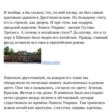
И вообще, я бы сказала, что, на мой взгляд, он был самым
красивым зданием в Дроттнингхольме. По большому счету,
его и строили, как дворец. И при этом, как подарок
шведской королеве Ловисе Ульрике - матери Густава
Третьего. А почему в китайском стиле? Да потому, что в ту
пору в Швеции было модно все китайское. Правда, главный
фасад оставили все-таки в европейском рококо.
[699x359]
Павильон двухэтажный, на каждом его этаже мы
обнаружили по несколько комнат, выполненных в разном
цвете. Они так и назывались, согласно их цвету: Зеленая,
Красная, Желтая и так далее. В комнатах было воссоздано
нечто среднее между музеем и обстановкой, которая
существовала во времена Ловисы Ульрики. Там хранились
всякие китайские шкатулки, статуэтки, ширмы, картины,