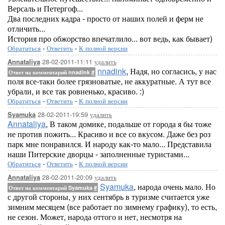
Версаль и Петергоф...
Два последних кадра - просто от наших полей и ферм не
отличить...
История про обжорство впечатлило... вот ведь, как бывает)
Обратиться
-
Ответить
-
К полной версии
28-02-2011-11:11
удалить
Annataliya
nnadink
, Надя, но согласись, у нас
Ответ на комментарий nnadink
#
поля все-таки более грязноватые, не аккуратные. А тут все
убрали, и все так ровненько, красиво. :)
Обратиться
-
Ответить
-
К полной версии
28-02-2011-19:59
удалить
Syamuka
Annataliya
, В таком домике, подальше от города я бы тоже
не против пожить... Красиво и все со вкусом. Даже без роз
парк мне понравился. И народу как-то мало... Представила
наши Питерские дворцы - заполненные туристами...
Обратиться
-
Ответить
-
К полной версии
28-02-2011-20:09
удалить
Annataliya
Syamuka
, народа очень мало. Но
Ответ на комментарий Syamuka
#
с другой стороны, у них сентябрь в туризме считается уже
зимним месяцем (все работает по зимнему графику), то есть,
не сезон. Может, народа оттого и нет, несмотря на