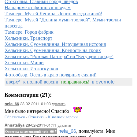
Стокгольм. Главный город шведов
На пароме от финнов к шведам
Тампере. Музей Ленина. Ленин всегда живой!
Тампере. Музей "Долина муми-троллей". Муми-тролли
навсегда
Тампере. Город фабрик
Хельсинки. Транспорт
Хельсинки. Суоменлинна. Игрушечная история
Хельсинки. Суоменлинна. Крепость на троих
Хельсинки. "Розовая Пантера" на "Бегущем городе"
Хельсинки. Миши
Хельсинки. Из лоскутков
Фотообзор: Осень в краю полярных сияний
вверх^
к полной версии
понравилось!
в evernote
Комментарии (21):
28-02-2011-01:03
удалить
nela_66
Мне было интересно! Спасибо !
Обратиться
-
Ответить
-
К полной версии
28-02-2011-01:11
удалить
Annataliya
nela_66
, пожалуйста. Мне
Ответ на комментарий nela_66
#
приятно, что Вам понравилась заметка. :)