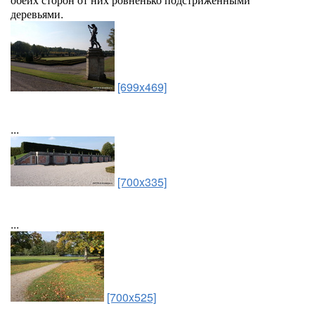
деревьями.
[699x469]
...
[700x335]
...
[700x525]