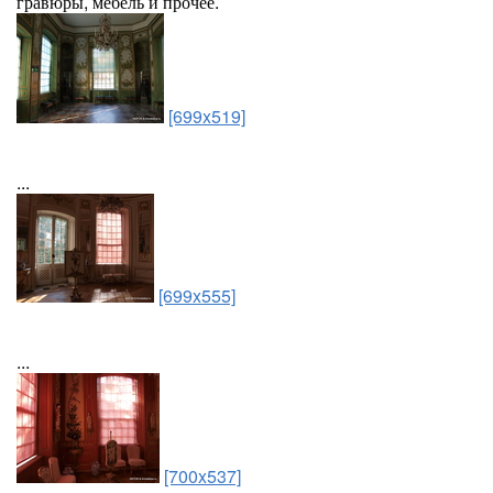
гравюры, мебель и прочее.
[699x519]
...
[699x555]
...
[700x537]