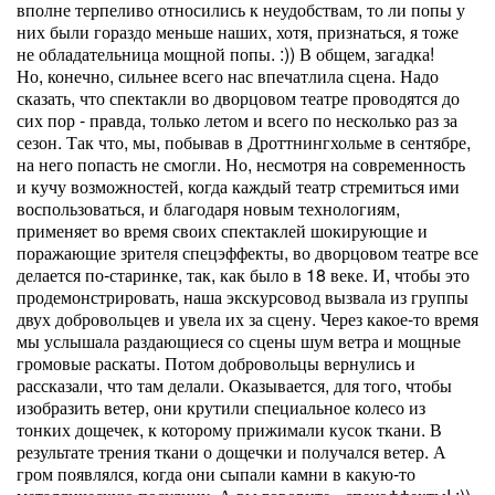
вполне терпеливо относились к неудобствам, то ли попы у
них были гораздо меньше наших, хотя, признаться, я тоже
не обладательница мощной попы. :)) В общем, загадка!
Но, конечно, сильнее всего нас впечатлила сцена. Надо
сказать, что спектакли во дворцовом театре проводятся до
сих пор - правда, только летом и всего по несколько раз за
сезон. Так что, мы, побывав в Дроттнингхольме в сентябре,
на него попасть не смогли. Но, несмотря на современность
и кучу возможностей, когда каждый театр стремиться ими
воспользоваться, и благодаря новым технологиям,
применяет во время своих спектаклей шокирующие и
поражающие зрителя спецэффекты, во дворцовом театре все
делается по-старинке, так, как было в 18 веке. И, чтобы это
продемонстрировать, наша экскурсовод вызвала из группы
двух добровольцев и увела их за сцену. Через какое-то время
мы услышала раздающиеся со сцены шум ветра и мощные
громовые раскаты. Потом добровольцы вернулись и
рассказали, что там делали. Оказывается, для того, чтобы
изобразить ветер, они крутили специальное колесо из
тонких дощечек, к которому прижимали кусок ткани. В
результате трения ткани о дощечки и получался ветер. А
гром появлялся, когда они сыпали камни в какую-то