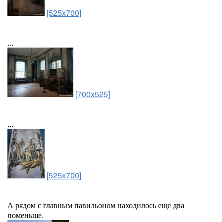
[525x700]
...
[700x525]
...
[525x700]
А рядом с главным павильоном находилось еще два
поменьше.