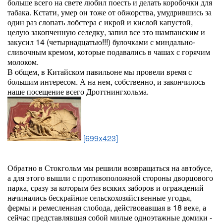
больше всего на свете любил поесть и делать коробочки для
табака. Кстати, умер он тоже от обжорства, умудрившись за
один раз слопать лобстера с икрой и кислой капустой,
целую закопченную селедку, запил все это шампанским и
закусил 14 (четырнадцатью!!!) булочками с миндально-
сливочным кремом, которые подавались в чашах с горячим
молоком.
В общем, в Китайском павильоне мы провели время с
большим интересом. А на нем, собственно, и закончилось
наше посещение всего Дроттнингхольма.
[699x423]
Обратно в Стокгольм мы решили возвращаться на автобусе,
а для этого вышли с противоположной стороны дворцового
парка, сразу за которым без всяких заборов и ограждений
начинались бескрайние сельскохозяйственные угодья,
фермы и ремесленная слобода, действовавшая в 18 веке, а
сейчас представлявшая собой милые одноэтажные домики -