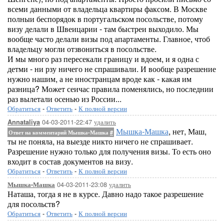
всеми данными от владельца квартиры факсом. В Москве
полныи беспорядок в португальском посольстве, потому
визу делали в Швеицарии - там быстреи выходило. Мы
вообще часто делали визы под апартаменты. Главное, чтоб
владельцу могли отзвониться в посольстве.
И мы много раз пересекали границу и вдоем, и я одна с
детми - ни рзу ничего не спрашивали. И вообще разрешение
нужно нашим, а не иностранцам вроде как - какая им
разница? Может сеичас правила поменялись, но последнии
раз вылетали осенью из России...
Обратиться
-
Ответить
-
К полной версии
04-03-2011-22:47
удалить
Annataliya
Мышка-Машка
, нет, Маш,
Ответ на комментарий Мышка-Машка
#
ты не поняла, на выезде никто ничего не спрашивает.
Разрешение нужно только для получения визы. То есть оно
входит в состав документов на визу.
Обратиться
-
Ответить
-
К полной версии
04-03-2011-23:08
удалить
Мышка-Машка
Наташа, тогда я не в курсе. Давно надо такое разрешение
для посольств?
Обратиться
-
Ответить
-
К полной версии