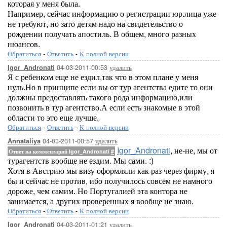
которая у меня была.
Например, сейчас информацию о регистрации юр.лица уже
не требуют, но зато детям надо на свидетельство о
рождении получать апостиль. В общем, много разных
нюансов.
Обратиться
-
Ответить
-
К полной версии
04-03-2011-00:53
удалить
Igor_Andronati
Я с ребенком еще не ездил,так что в этом плане у меня
нуль.Но в принципе если вы от тур агентства едите то они
должны предоставлять такого рода информацию,или
позвонить в тур агентство.А если есть знакомые в этой
области то это еще лучше.
Обратиться
-
Ответить
-
К полной версии
04-03-2011-00:57
удалить
Annataliya
Igor_Andronati
, не-не, мы от
Ответ на комментарий Igor_Andronati
#
турагентств вообще не ездим. Мы сами. :)
Хотя в Австрию мы визу оформляли как раз через фирму, я
бы и сейчас не против, ибо получилось совсем не намного
дороже, чем самим. Но Португалией эта контора не
занимается, а других проверенных я вообще не знаю.
Обратиться
-
Ответить
-
К полной версии
04-03-2011-01:21
удалить
Igor_Andronati