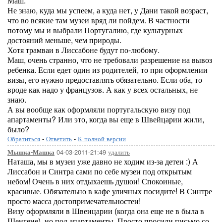
Маш.
Не знаю, куда мы успеем, а куда нет, у Дани такой возраст,
что во всякие там музеи вряд ли пойдем. В частности
потому мы и выбрали Португалию, где культурных
достояний меньше, чем природы.
Хотя трамваи в Лиссабоне будут по-любому.
Маш, очень странно, что не требовали разрешение на вывоз
ребенка. Если едет один из родителей, то при оформлении
визы, его нужно предоставлять обязательно. Если оба, то
вроде как надо у французов. А как у всех остальных, не
знаю.
А вы вообще как оформляли португальскую визу под
апартаменты? Или это, когда вы еще в Швейцарии жили,
было?
Обратиться
-
Ответить
-
К полной версии
04-03-2011-21:49
удалить
Мышка-Машка
Наташа, мы в музеи уже давно не ходим из-за детеи :) А
Лиссабон и Синтра сами по себе музеи под открытым
небом! Очень в них отдыхаешь душои! Спокоиные,
красивые. Обязательно в кафе уличных посидите! В Синтре
просто масса достопримечательностеи!
Визу оформляли в Швеицарии (когда она еще не в была в
Шенгене), но под апартаменты. Просто просили письмо со