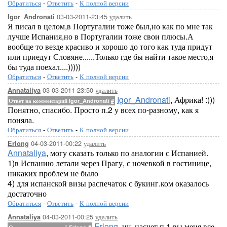
Обратиться
-
Ответить
-
К полной версии
03-03-2011-23:45
удалить
Igor_Andronati
Я писал в целом,в Португалии тоже был,но как по мне так
лучше Испания,но в Португалии тоже свои плюсы.А
вообще то везде красиво и хорошо до того как туда придут
или приедут Словяне......Только где бы найти такое место,я
бы туда поехал....)))))
Обратиться
-
Ответить
-
К полной версии
03-03-2011-23:50
удалить
Annataliya
Igor_Andronati
, Африка! :)))
Ответ на комментарий Igor_Andronati
#
Понятно, спасибо. Просто п.2 у всех по-разному, как я
поняла.
Обратиться
-
Ответить
-
К полной версии
04-03-2011-00:22
удалить
Erlong
Annataliya
, могу сказать только по аналогии с Испанией.
1)в Испанию летали через Прагу, с ночевкой в гостинице,
никаких проблем не было
4) для испанской визы распечаток с букинг.ком оказалось
достаточно
Обратиться
-
Ответить
-
К полной версии
04-03-2011-00:25
удалить
Annataliya
Erlong
, ну, насчет п.1 вы меня все