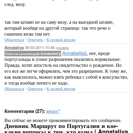
след. визу.
так там штамп не на саму визу, а на выездной штамп,
который вообще на другой странице. так что речи о
гашении визы там нет.
Обратиться
-
Ответить
-
К полной версии
06-03-2011-10:48
удалить
Annataliya
Annabelle2
, нее, вроде
Ответ на комментарий Annabelle2
#
португальцы в плане разрешения оказались нормальные.
Правда, хотят апостиль на свидетельство о рождении. Но
его все же легче оформлять, чем это разрешение. К тому же,
как выяснилось, можно взять ребенка с собой в консульство,
и тогда вообще ничего не надо.
Обратиться
-
Ответить
-
К полной версии
Комментарии (27):
вверх^
Вы сейчас не можете прокомментировать это сообщение.
Дневник Маршрут по Португалии и кое-
какие вопросы к тем, кто ездил | Annataliya