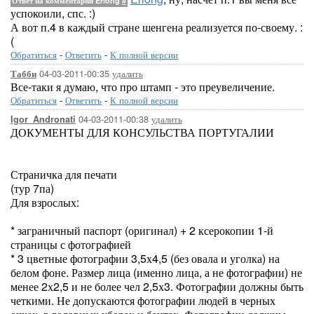
Ответ на комментарий Erlong
#
успокоили, спс. :)
А вот п.4 в каждый стране шенгена реализуется по-своему. :
(
Обратиться
-
Ответить
-
К полной версии
04-03-2011-00:35
удалить
Табби
Все-таки я думаю, что про штамп - это преувеличение.
Обратиться
-
Ответить
-
К полной версии
04-03-2011-00:38
удалить
Igor_Andronati
ДОКУМЕНТЫ ДЛЯ КОНСУЛЬСТВА ПОРТУГАЛИИ
Страничка для печати
(тур 7па)
Для взрослых:
* заграничный паспорт (оригинал) + 2 ксерокопии 1-й
страницы с фотографией
* 3 цветные фотографии 3,5х4,5 (без овала и уголка) на
белом фоне. Размер лица (именно лица, а не фотографии) не
менее 2х2,5 и не более чел 2,5х3. Фотографии должны быть
четкими. Не допускаются фотографии людей в черных