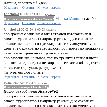
Наташа, справитесь! Удачи!
Обратиться
-
Ответить
-
К полной версии
05-03-2011-00:21
удалить
Annataliya
Мышка-Машка
, спасибо!
Ответ на комментарий Мышка-Машка
#
Обратиться
-
Ответить
-
К полной версии
06-03-2011-00:03
удалить
Annabelle2
про транзит с гашением визы страноц которая визу н
давала, туроператоры например рекомендую сохранять
посадочные талоны и прикладывать их к документам на
след. визу. конкретно говорилось про перелет до мюнжена и
дальше в австрию по австрийской визе.
про разрешение на вывоз, только французы такие идиоты,
больше ни одна страна не запрашивает, когда оба родителя
летят. или португальцы туда же....?
(из турагентского опыта)
Обратиться
-
Ответить
-
К полной версии
06-03-2011-00:36
удалить
Табби
Ответ на комментарий Annabelle2
#
Исходное сообщение Annabelle2
про транзит с гашением визы страноц которая визу н
давала, туроператоры например рекомендую сохранять
посадочные талоны и прикладывать их к документам на