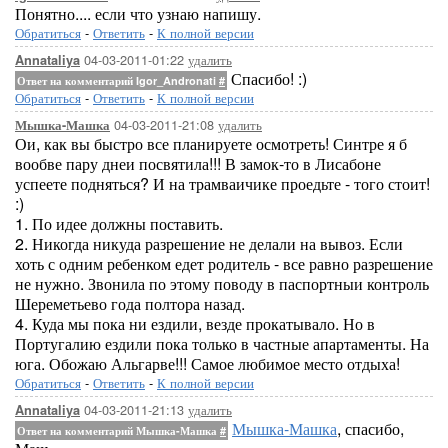
Понятно.... если что узнаю напишу.
Обратиться
-
Ответить
-
К полной версии
04-03-2011-01:22
удалить
Annataliya
Спасибо! :)
Ответ на комментарий Igor_Andronati
#
Обратиться
-
Ответить
-
К полной версии
04-03-2011-21:08
удалить
Мышка-Машка
Ои, как вы быстро все планируете осмотреть! Синтре я б
вообве пару днеи посвятила!!! В замок-то в Лисабоне
успеете подняться? И на трамваичике проедьте - того стоит!
:)
1. По идее должны поставить.
2. Никогда никуда разрешение не делали на вывоз. Если
хоть с одним ребенком едет родитель - все равно разрешение
не нужно. Звонила по этому поводу в паспортныи контроль
Шереметьево года полтора назад.
4. Куда мы пока ни ездили, везде прокатывало. Но в
Португалию ездили пока только в частные апартаменты. На
юга. Обожаю Альгарве!!! Самое любимое место отдыха!
Обратиться
-
Ответить
-
К полной версии
04-03-2011-21:13
удалить
Annataliya
Мышка-Машка
, спасибо,
Ответ на комментарий Мышка-Машка
#