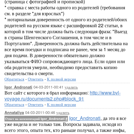
(страница с фотографией и пропиской)
* справка с места работы одного из родителей (требования
см. в разделе "для взрослых")
* нотариальная доверенность от одного из родителей/обоих
родителей на русском языке с расшифровкой 22 статьи, в
которой в том числе должна быть следующая фраза: "Выезд
в страны Шенгенского Соглашения, в том числе и в
Португалию". Доверенность должна быть действительна на
все время поездки и подписана не ранее, чем за 1 месяц до
дня подачи. В доверенности обязательно должно
указываться ФИО сопровождающего лица. Если один или
оба родителя умерли, необходимо предоставить копию
свидетельства о смерти.
Обратиться
-
Ответить
-
К полной версии
04-03-2011-00:41
удалить
Igor_Andronati
Вот сайт с которого я брал информацию:
http://www.bvl-
voyage.ru/documents2.php#block_91
Обратиться
-
Ответить
-
К полной версии
04-03-2011-00:46
удалить
Annataliya
Igor_Andronati
, да это я все
Ответ на комментарий Igor_Andronati
#
уже видела и не только там. Вопросы задавала, исходя из
всего этого, опыта тех, кто раньше получал, а также инфы,