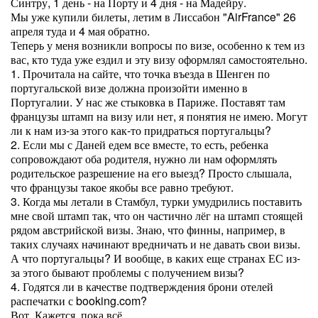
Синтру, 1 день - на Порту и 4 дня - на Мадейру.
Мы уже купили билеты, летим в Лиссабон "AirFrance" 26
апреля туда и 4 мая обратно.
Теперь у меня возникли вопросы по визе, особенно к тем из
вас, кто туда уже ездил и эту визу оформлял самостоятельно.
1. Прочитала на сайте, что точка въезда в Шенген по
португальской визе должна произойти именно в
Португалии. У нас же стыковка в Париже. Поставят там
французы штамп на визу или нет, я понятия не имею. Могут
ли к нам из-за этого как-то придраться португальцы?
2. Если мы с Даней едем все вместе, то есть, ребенка
сопровождают оба родителя, нужно ли нам оформлять
родительское разрешение на его выезд? Просто слышала,
что французы такое якобы все равно требуют.
3. Когда мы летали в Стамбул, турки умудрились поставить
мне свой штамп так, что он частично лёг на штамп стоящей
рядом австрийской визы. Знаю, что финны, например, в
таких случаях начинают вредничать и не давать свои визы.
А что португальцы? И вообще, в каких еще странах ЕС из-
за этого бывают проблемы с получением визы?
4. Годятся ли в качестве подтверждения брони отелей
распечатки с booking.com?
Вот. Кажется, пока всё.