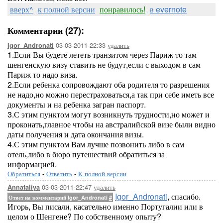
вверх^
к полной версии
понравилось!
в evernote
Комментарии (27):
03-03-2011-22:33
удалить
Igor_Andronati
1.Если Вы будете лететь транзитом через Париж то там
шенгенскую визу ставить не будут,если с выходом в сам
Париж то надо виза.
2.Если ребенка сопровождают оба родителя то разрешения
не надо,но можно перестраховаться,а так при себе иметь все
документы и на ребенка загран паспорт.
3.С этим пунктом могут возникнуть трудности,но может и
проконать,главное чтобы на австралийской визе были видно
даты получения и дата окончания визы.
4.С этим пунктом Вам лучше позвонить либо в сам
отель,либо в бюро путешествий обратиться за
информацией.
Обратиться
-
Ответить
-
К полной версии
03-03-2011-22:47
удалить
Annataliya
Igor_Andronati
, спасибо.
Ответ на комментарий Igor_Andronati
#
Игорь, Вы писали, касательно именно Португалии или в
целом о Шенгене? По собственному опыту?