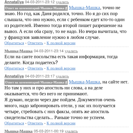
04-03-2011-23:12
удалить
Annataliya
Мышка-Машка
, точно не
Ответ на комментарий Мышка-Машка
#
знаю. Но год, как Даня родился, точно. Но я до сих пор
слышала, что оно нужно, если с ребенком едет кто-то один
из родителей. Именно тогда второй пишет разрешение на
вывоз. А если оба сразу, то не надо. Но вчера вычитала, что
у французов заявление нужно в любом случае.
Обратиться
-
Ответить
-
К полной версии
04-03-2011-23:14
удалить
Мышка-Машка
Если на саите посольства есть такая информация, тогда
делаите. Когда подаетесь?
Обратиться
-
Ответить
-
К полной версии
04-03-2011-23:17
удалить
Annataliya
Мышка-Машка
, на сайте нет.
Ответ на комментарий Мышка-Машка
#
Но там у них и про апостиль ни слова, а на деле
оказывается, что без него не принимают.
Я думаю, недели через две пойдем. Документов очень
много, надо забронировать отели, у нас их получается
четыре, стребовать с них факсы, опять же апостиль
свидетельства сделать... Раньше точно не успеем.
Обратиться
-
Ответить
-
К полной версии
05-03-2011-00:19
удалить
Мышка-Машка