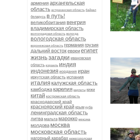
архангельская
армения
область
астраханская область
байкал
в путь!
беларусь
венгрия
великобритания
владимирская область
волгоградская область
вологда
вологодская область
германия
грузия
воронежская область
египет
дальний восток
евреи
жизнь
загадки
ивановская
индия
область
израиль
индонезия
иран
иордания
испания
иркутская область
италия
калужская область
карелия
камбоджа
кижи
карпаты
китай
костромская область
краснодарский край
красноярский край
крым
куба
ленинградская область
литва
марокко
мальта
мексика
москва
молдова
московская область
нагорный карабах
нижегородская