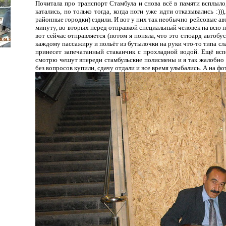
Почитала про транспорт Стамбула и снова всё в памяти всплыло
катались, но только тогда, когда ноги уже идти отказывались :)))
районные городки) ездили. И вот у них так необычно рейсовые ав
минуту, во-вторых перед отправкой специальный человек на всю 
вот сейчас отправляется (потом я поняла, что это стюард автобус
каждому пассажиру и польёт из бутылочки на руки что-то типа сла
принесет запечатанный стаканчик с прохладной водой. Ещё всп
смотрю чешут впереди стамбульские полисмены и я так жалобно "
без вопросов купили, сдачу отдали и все время улыбались. А на фо