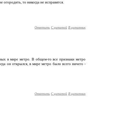
 не огородить, то никогда не исправятся.
Ответить
С цитатой
В цитатник
вых в мире метро. В общем-то все признаки метро
огда он открылся, в мире метро было всего ничего -
Ответить
С цитатой
В цитатник