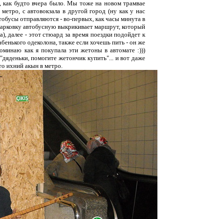
, как будто вчера было. Мы тоже на новом трамвае
, метро, с автовокзала в другой город (ну как у нас
тобусы отправляются - во-первых, как часы минута в
парковку автобусную выкрикивает маршрут, который
а), далее - этот стюард за время поездки подойдет к
бенького одеколона, также если хочешь пить - он же
оминаю как я покупала эти жетоны в автомате :)))
дяденьки, помогите жетончик купить"... и вот даже
то ихний акын в метро.