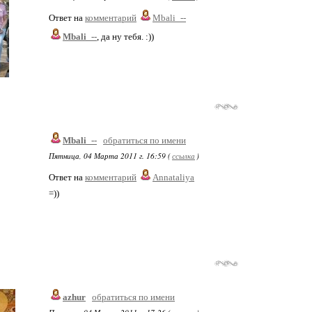
Ответ на
комментарий
Mbali_--
Mbali_--
, да ну тебя. :))
Mbali_--
обратиться по имени
Пятница, 04 Марта 2011 г. 16:59 (
ссылка
)
Ответ на
комментарий
Annataliya
=))
azhur
обратиться по имени