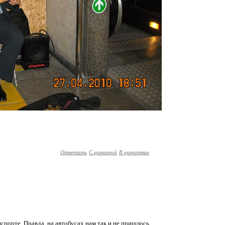
Ответить
С цитатой
В цитатник
спорте. Правда, на автобусах нам так и не пришлось