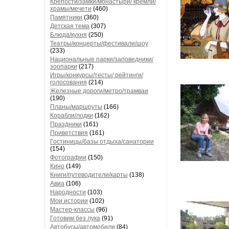
Крепости/замки/монастыри/ кремли/
храмы/мечети
(460)
Памятники
(360)
Детская тема
(307)
Блюда/кухня
(250)
Театры/концерты/фестивали/шоу
(233)
Национальные парки/заповедники/
зоопарки
(217)
Игры/конкурсы/тесты/ рейтинги/
голосования
(214)
Железные дороги/метро/трамваи
(190)
Планы/маршруты
(166)
Корабли/лодки
(162)
Праздники
(161)
Приветствия
(161)
Гостиницы/базы отдыха/санатории
(154)
Фотографии
(150)
Кино
(149)
Книги/путеводители/карты
(138)
Авиа
(106)
Народности
(103)
Мои истории
(102)
Мастер-классы
(96)
Готовим без лука
(91)
Автобусы/автомобили
(84)