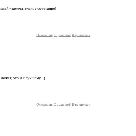
вай - замечательное сочетание!
Ответить
С цитатой
В цитатник
 может, это и к лучшему. :)
Ответить
С цитатой
В цитатник