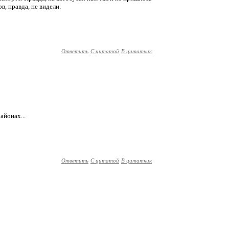
ов, правда, не видели.
Ответить
С цитатой
В цитатник
айонах...
Ответить
С цитатой
В цитатник