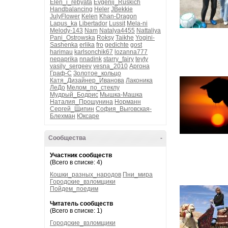
Elen_i_rebyata
Evgenij_Ruskich
Handbalancing
Heler
JBekkie
JulyFlower
Kelen
Khan-Dragon
Lapus_ka
Libertador
Lussit
Mela-ni
Melody-143
Nam
Natalya4455
Nattaliya
Pani_Ostrowska
Roksy
Taikhe
Yogini-
Sashenka
erlika
fro
gedichte
gost
harimau
karlsonchik67
lozanna777
nepaprika
nnadink
starry_fairy
teyty
vasily_sergeev
vesna_2010
Аргона
Граф-С
Золотое_кольцо
Катя_Дизайнер_Иванова
Лаконика
ЛеДо
Мелом_по_стеклу
Мудрый_Бодрис
Мышка-Машка
Наталия_Прошунина
Норманн
Сергей_Щипин
София_Выговская-
Блехман
Юксаре
Сообщества
-
Участник сообществ
(Всего в списке: 4)
Кошки_разных_народов
Пни_мира
Городские_взломщики
Пойдем_поедим
Читатель сообществ
(Всего в списке: 1)
Городские_взломщики