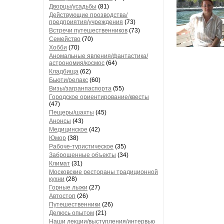
Дворцы/усадьбы
(81)
Действующие прозводства/
предприятия/учреждения
(73)
Встречи путешественников
(73)
Семейство
(70)
Хобби
(70)
Аномальные явления/фантастика/
астрономия/космос
(64)
Кладбища
(62)
Бьюти/релакс
(60)
Визы/загранпаспорта
(55)
Городское ориентирование/квесты
(47)
Пещеры/шахты
(45)
Анонсы
(43)
Медицинское
(42)
Юмор
(38)
Рабоче-туристическое
(35)
Заброшенные объекты
(34)
Климат
(31)
Московские рестораны традиционной
кухни
(28)
Горные лыжи
(27)
Автостоп
(26)
Путешественники
(26)
Делюсь опытом
(21)
Наши лекции/выступления/интервью