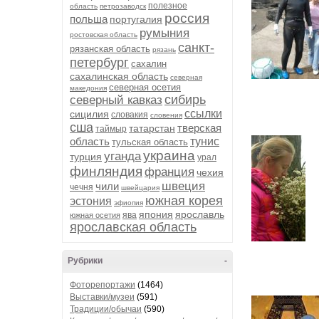
полезное
область
петрозаводск
россия
польша
португалия
румыния
ростовская область
санкт-
рязанская область
рязань
петербург
сахалин
сахалинская область
северная
северная осетия
македония
сибирь
северный кавказ
ссылки
сицилия
словакия
словения
сша
тверская
татарстан
таймыр
область
тунис
тульская область
украина
уганда
турция
урал
финляндия
франция
чехия
швеция
чили
чечня
швейцария
южная корея
эстония
эфиопия
япония
ярославль
ява
южная осетия
ярославская область
Рубрики
-
Фоторепортажи
(1464)
Выставки/музеи
(591)
Традиции/обычаи
(590)