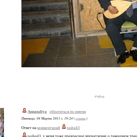
Annataliya
обратиться по имени
Пятница, 04 Марта 2011 г. 19:24 (
ссылка
)
Ответ на
комментарий
tasha43
tasha43
, у меня тоже прекрасное впечатление о тамошнем тран