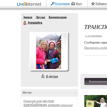
Регистрация
Вход
Рейтинги
Записи
Друзья
Комментарии
Annataliya
ТРАНСП
+ в цитатник
Cообщение скры
Прочитать сооб
В друзья
Комментироват
Метки
-
австрия
Пермский край
азербайджан
албания
аргентина