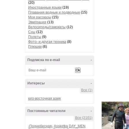
(20)
Иностранные языки
(19)
Плавания водные и подводные
(15)
Мои рассказы
(15)
Эмиграция
(13)
Велосипеды/самокаты
(12)
Сны
(12)
Полеты
(9)
Фото- и другая техника
(8)
Плюшки
(6)
Подписка по e-mail
-
Интересы
-
Все (1)
юго-восточная азия
Постоянные читатели
-
Все (2101)
-Поднебесная-
Assketka
DAY_MEN