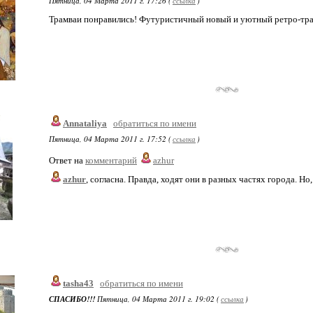
Пятница, 04 Марта 2011 г. 17:26 (
ссылка
)
Трамваи понравились! Футуристичный новый и уютный ретро-трам
Annataliya
обратиться по имени
Пятница, 04 Марта 2011 г. 17:52 (
ссылка
)
Ответ на
комментарий
azhur
azhur
, согласна. Правда, ходят они в разных частях города. Но,
tasha43
обратиться по имени
СПАСИБО!!!
Пятница, 04 Марта 2011 г. 19:02 (
ссылка
)