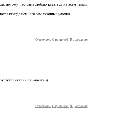
ала, потому что сама люблю кататься на всем таком,
даются иногда немного замызганные улочки.
Ответить
С цитатой
В цитатник
уру путешествий, по-моему)))
Ответить
С цитатой
В цитатник