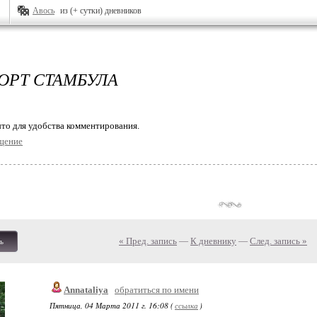
Авось
из (+ сутки) дневников
ОРТ СТАМБУЛА
то для удобства комментирования.
щение
« Пред. запись
—
К дневнику
—
След. запись »
ь
Annataliya
обратиться по имени
Пятница, 04 Марта 2011 г. 16:08 (
ссылка
)