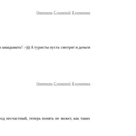
Ответить
С цитатой
В цитатник
в закидывать! :-))) А туристы пусть смотрят и деньги
Ответить
С цитатой
В цитатник
арод несчастный, теперь понять не может, как таких