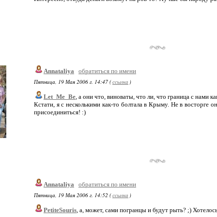
Annataliya
обратиться по имени
Пятница, 19 Мая 2006 г. 14:47 (
ссылка
)
Let_Me_Be
, а они что, виноваты, что ли, что граница с нами к
Кстати, я с несколькими как-то болтала в Крыму. Не в восторге о
присоединиться! :)
Annataliya
обратиться по имени
Пятница, 19 Мая 2006 г. 14:52 (
ссылка
)
PetiteSouris
, а, может, сами погранцы и будут рыть? ;) Хотелось