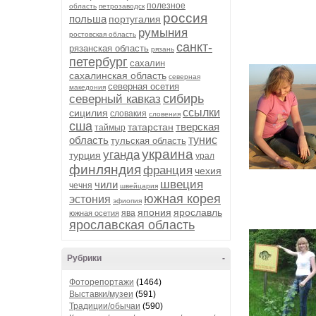
полезное
область
петрозаводск
россия
польша
португалия
румыния
ростовская область
санкт-
рязанская область
рязань
петербург
сахалин
сахалинская область
северная
северная осетия
македония
сибирь
северный кавказ
ссылки
сицилия
словакия
словения
сша
тверская
татарстан
таймыр
область
тунис
тульская область
украина
уганда
турция
урал
финляндия
франция
чехия
швеция
чили
чечня
швейцария
южная корея
эстония
эфиопия
япония
ярославль
ява
южная осетия
ярославская область
Рубрики
-
Фоторепортажи
(1464)
Выставки/музеи
(591)
Традиции/обычаи
(590)