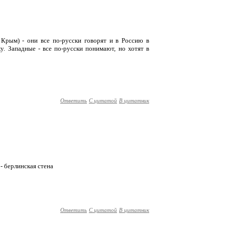
с Крым) - они все по-русски говорят и в Россию в
у. Западные - все по-русски понимают, но хотят в
Ответить
С цитатой
В цитатник
- берлинская стена
Ответить
С цитатой
В цитатник