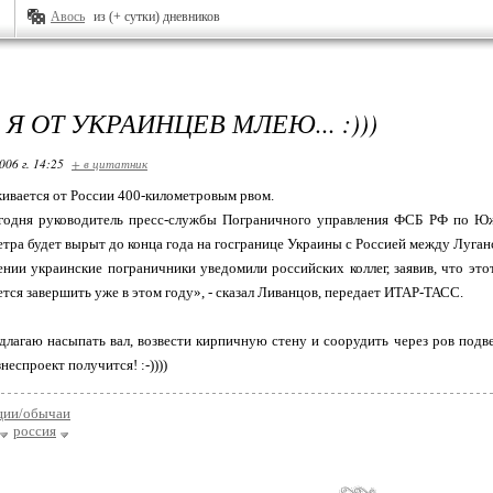
Авось
из (+ сутки) дневников
Я ОТ УКРАИНЦЕВ МЛЕЮ... :)))
006 г. 14:25
+ в цитатник
ивается от России 400-километровым рвом.
годня руководитель пресс-службы Пограничного управления ФСБ РФ по Юж
метра будет вырыт до конца года на госгранице Украины с Россией между Луган
нии украинские пограничники уведомили российских коллег, заявив, что это
тся завершить уже в этом году», - сказал Ливанцов, передает ИТАР-ТАСС.
длагаю насыпать вал, возвести кирпичную стену и соорудить через ров подвес
знеспроект получится! :-))))
ции/обычаи
россия