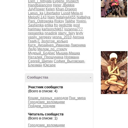
Elen_i_rebyata
Evgenij_Ruskich
Handbalancing
Heler
JBekkie
JulyFlower
Kelen
Khan-Dragon
Lapus_ka
Libertador
Lussit
Mela-ni
Melody-143
Nam
Natalya4455
Nattaliya
Pani_Ostrowska
Roksy
Taikhe
Yogini-
Sashenka
erlika
fro
gedichte
gost
harimau
karlsonchik67
lozanna777
nepaprika
nnadink
starry_fairy
teyty
vasily_sergeev
vesna_2010
Аргона
Граф-С
Золотое_кольцо
Катя_Дизайнер_Иванова
Лаконика
ЛеДо
Мелом_по_стеклу
Мудрый_Бодрис
Мышка-Машка
Наталия_Прошунина
Норманн
Сергей_Щипин
София_Выговская-
Блехман
Юксаре
Сообщества
-
Участник сообществ
(Всего в списке: 4)
Кошки_разных_народов
Пни_мира
Городские_взломщики
Пойдем_поедим
Читатель сообществ
(Всего в списке: 1)
Городские_взломщики