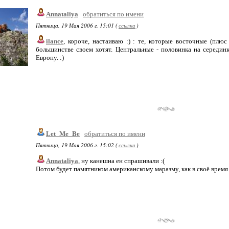
Annataliya
обратиться по имени
Пятница, 19 Мая 2006 г. 15:01 (
ссылка
)
ilance
, короче, настаиваю :) : те, которые восточные (плю
большинстве своем хотят. Центральные - половинка на серединк
Европу. :)
Let_Me_Be
обратиться по имени
Пятница, 19 Мая 2006 г. 15:02 (
ссылка
)
Annataliya
, ну канешна ен спрашивали :(
Потом будет памятником американскому маразму, как в своё время 