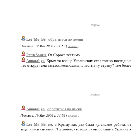
Let_Me_Be
обратиться по имени
Пятница, 19 Мая 2006 г. 14:52 (
ссылка
)
PetiteSouris
, От Сороса вестимо
Annataliya
, Крым то воаще Украинским стал только последние
что откуда тама взяться желающим попасть в ту страну? Тем боле
Annataliya
обратиться по имени
Пятница, 19 Мая 2006 г. 14:56 (
ссылка
)
Let_Me_Be
, не, в Крыму как раз были луганские ребята, 
зацепились языками. "Не хочем, - говорят, - мы больше в Украине 