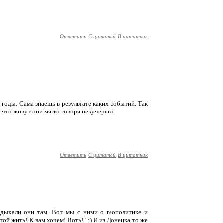
Ответить
С цитатой
В цитатник
 годы. Сама знаешь в результате каких событий. Так
е что живут они мягко говоря некучеряво
Ответить
С цитатой
В цитатник
отдыхали они там. Вот мы с ними о геополитике и
этой жить! К вам хочем! Воть!" :) И из Донецка то же