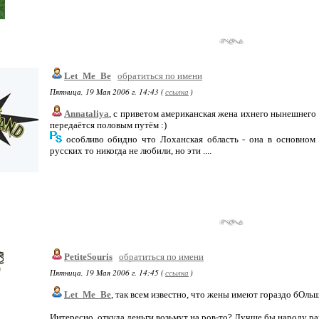
Let_Me_Be
обратиться по имени
Пятница, 19 Мая 2006 г. 14:43 (
ссылка
)
Annataliya
, с приветом американская жена ихнего нынешнего п
передаётся половым путём :)
особливо обидно что Лоханская область - она в основном 
русских то никогда не любили, но эти ....
PetiteSouris
обратиться по имени
Пятница, 19 Мая 2006 г. 14:45 (
ссылка
)
Let_Me_Be
, так всем известно, что жены имеют гораздо бОльш
Интересно, откуда деньги возьмут на ров-то? Лучше бы народу раз