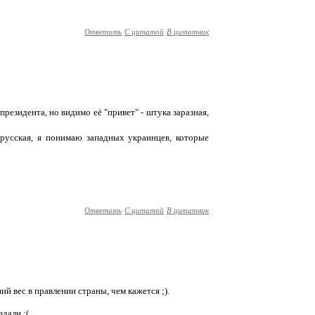
Ответить
С цитатой
В цитатник
резидента, но видимо её "привет" - штука заразная,
русская, я понимаю западных украинцев, которые
Ответить
С цитатой
В цитатник
ий вес в правлении страны, чем кажется ;).
дали :(.