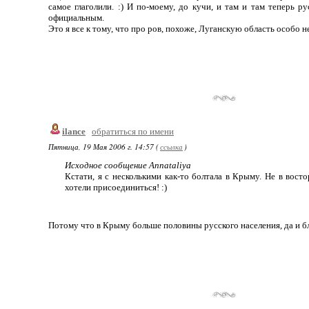
самое глаголили. :) И по-моему, до кучи, и там и там теперь р
официальным.
Это я все к тому, что про ров, похоже, Луганскую область особо н
ilance
обратиться по имени
Пятница, 19 Мая 2006 г. 14:57 (
ссылка
)
Исходное сообщение Annataliya
Кстати, я с несколькими как-то болтала в Крыму. Не в восто
хотели присоединиться! :)
Потому что в Крыму больше половины русского населения, да и бл