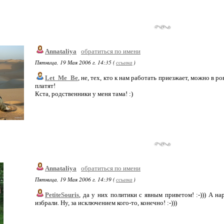
Annataliya
обратиться по имени
Пятница, 19 Мая 2006 г. 14:35 (
ссылка
)
Let_Me_Be
, не, тех, кто к нам работать приезжает, можно в ро
платят!
Кста, родственники у меня тама! :)
Annataliya
обратиться по имени
Пятница, 19 Мая 2006 г. 14:39 (
ссылка
)
PetiteSouris
, да у них политики с явным приветом! :-))) А н
избрали. Ну, за исключением кого-то, конечно! :-)))