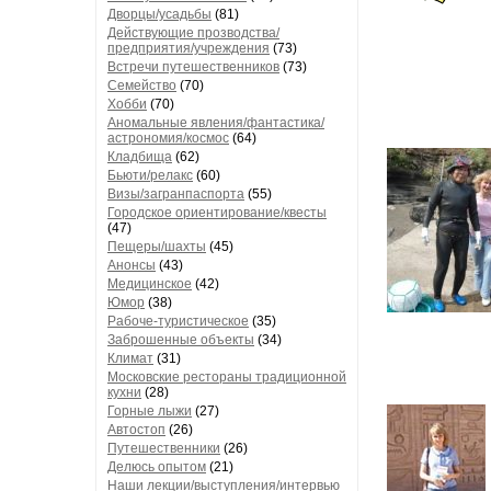
Дворцы/усадьбы
(81)
Действующие прозводства/
предприятия/учреждения
(73)
Встречи путешественников
(73)
Семейство
(70)
Хобби
(70)
Аномальные явления/фантастика/
астрономия/космос
(64)
Кладбища
(62)
Бьюти/релакс
(60)
Визы/загранпаспорта
(55)
Городское ориентирование/квесты
(47)
Пещеры/шахты
(45)
Анонсы
(43)
Медицинское
(42)
Юмор
(38)
Рабоче-туристическое
(35)
Заброшенные объекты
(34)
Климат
(31)
Московские рестораны традиционной
кухни
(28)
Горные лыжи
(27)
Автостоп
(26)
Путешественники
(26)
Делюсь опытом
(21)
Наши лекции/выступления/интервью