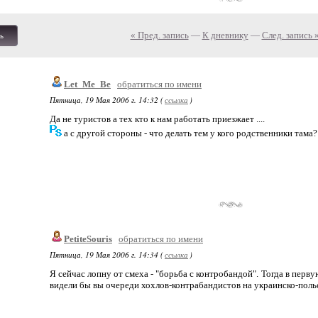
« Пред. запись
—
К дневнику
—
След. запись 
ь
Let_Me_Be
обратиться по имени
Пятница, 19 Мая 2006 г. 14:32 (
ссылка
)
Да не туристов а тех кто к нам работать приезжает ....
а с другой стороны - что делать тем у кого родственники тама?
PetiteSouris
обратиться по имени
Пятница, 19 Мая 2006 г. 14:34 (
ссылка
)
Я сейчас лопну от смеха - "борьба с контробандой". Тогда в пер
видели бы вы очереди хохлов-контрабандистов на украинско-польс