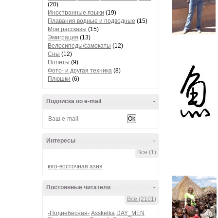
(20)
Иностранные языки
(19)
Плавания водные и подводные
(15)
Мои рассказы
(15)
Эмиграция
(13)
Велосипеды/самокаты
(12)
Сны
(12)
Полеты
(9)
Фото- и другая техника
(8)
Плюшки
(6)
Подписка по e-mail
-
Интересы
-
Все (1)
юго-восточная азия
Постоянные читатели
-
Все (2101)
-Поднебесная-
Assketka
DAY_MEN