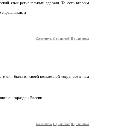
усский язык региональным сделали. То есть вторым
е спрашивали. :(
Ответить
С цитатой
В цитатник
рге они были от своей незалежной тогда, все к нам
иже он гораздо к России.
Ответить
С цитатой
В цитатник