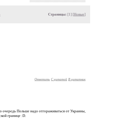
»
Страницы:
[1] [
Новые
]
Ответить
С цитатой
В цитатник
вую очередь Польше надо отгораживаться от Украины,
кой границе :D.