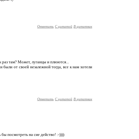
Ответить
С цитатой
В цитатник
ак раз там? Может, луганцы и плюются...
ни были от своей незалежной тогда, все к нам хотели
Ответить
С цитатой
В цитатник
 бы посмотреть на сие действо! :-))))