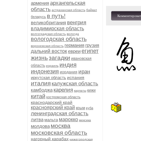
архангельская
армения
область
астраханская область
байкал
в путь!
Комментироват
беларусь
венгрия
великобритания
владимирская область
волгоградская область
вологда
вологодская область
германия
грузия
воронежская область
египет
дальний восток
евреи
жизнь
загадки
ивановская
индия
область
израиль
индонезия
иран
иордания
испания
иркутская область
италия
калужская область
карелия
камбоджа
кижи
карпаты
китай
костромская область
краснодарский край
красноярский край
крым
куба
ленинградская область
литва
марокко
мальта
мексика
москва
молдова
московская область
нагорный карабах
нижегородская