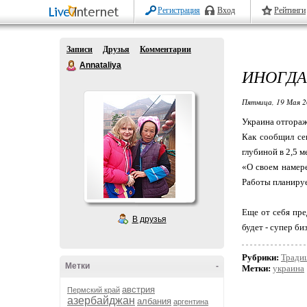
Регистрация
Вход
Рейтинги
Записи
Друзья
Комментарии
Annataliya
ИНОГДА 
Пятница, 19 Мая 2
Украина отгораж
Как сообщил се
глубиной в 2,5 
«О своем намере
Работы планируе
Еще от себя пре
В друзья
будет - супер би
Рубрики:
Тради
Метки
-
Метки:
украина
австрия
Пермский край
азербайджан
албания
аргентина