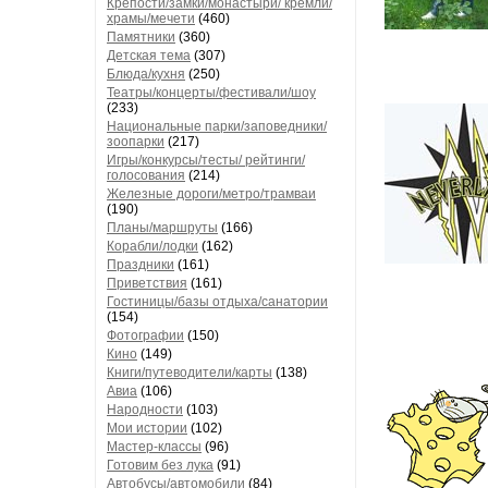
Крепости/замки/монастыри/ кремли/
храмы/мечети
(460)
Памятники
(360)
Детская тема
(307)
Блюда/кухня
(250)
Театры/концерты/фестивали/шоу
(233)
Национальные парки/заповедники/
зоопарки
(217)
Игры/конкурсы/тесты/ рейтинги/
голосования
(214)
Железные дороги/метро/трамваи
(190)
Планы/маршруты
(166)
Корабли/лодки
(162)
Праздники
(161)
Приветствия
(161)
Гостиницы/базы отдыха/санатории
(154)
Фотографии
(150)
Кино
(149)
Книги/путеводители/карты
(138)
Авиа
(106)
Народности
(103)
Мои истории
(102)
Мастер-классы
(96)
Готовим без лука
(91)
Автобусы/автомобили
(84)