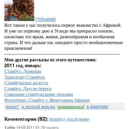
[700x668]
Вот таким у нас получилось первое знакомство с Африкой.
И уже по первому дню в Уганде мы прекрасно поняли,
насколько это яркая, живая, разнообразная и необычная
страна. И что дальше нас ожидают просто необыкновенные
приключения!
--------------------------------------------------------------------------------
Мои другие рассказы из этого путешествия:
2011 год, январь:
Стамбул. Дервиши
Транспорт Стамбула
Стамбульские радости
Стамбул. Другие берега
Главными стамбульскими тропами
Фотообзор: Стамбул + Жемчужина Африки
вверх^
к полной версии
понравилось!
в evernote
Комментарии (82):
вперёд»
последняя»
14-03-2011-01:18
удалить
Табби