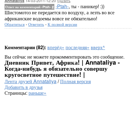
14-03-2011-12:20
удалить
Annataliya
-Ptah-
, ты - паникер! :))
Ответ на комментарий -Ptah-
#
Шистомотоз не передается по воздуху, а лезть во все
африканские водоемы вовсе не обязательно!
Обратиться
-
Ответить
-
К полной версии
Комментарии (82):
вперёд»
последняя»
вверх^
Вы сейчас не можете прокомментировать это сообщение.
Дневник Привет, Африка! | Annataliya -
Когда-нибудь я обязательно совершу
кругосветное путешествие! |
Лента друзей Annataliya
/
Полная версия
Добавить в друзья
Страницы:
раньше»