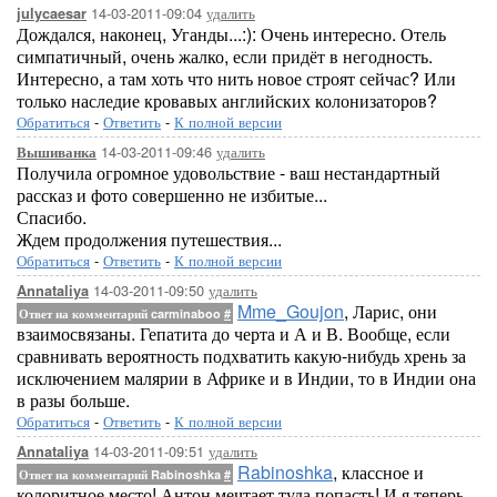
14-03-2011-09:04
удалить
julycaesar
Дождался, наконец, Уганды...:): Очень интересно. Отель
симпатичный, очень жалко, если придёт в негодность.
Интересно, а там хоть что нить новое строят сейчас? Или
только наследие кровавых английских колонизаторов?
Обратиться
-
Ответить
-
К полной версии
14-03-2011-09:46
удалить
Вышиванка
Получила огромное удовольствие - ваш нестандартный
рассказ и фото совершенно не избитые...
Спасибо.
Ждем продолжения путешествия...
Обратиться
-
Ответить
-
К полной версии
14-03-2011-09:50
удалить
Annataliya
Mme_Goujon
, Ларис, они
Ответ на комментарий carminaboo
#
взаимосвязаны. Гепатита до черта и А и В. Вообще, если
сравнивать вероятность подхватить какую-нибудь хрень за
исключением малярии в Африке и в Индии, то в Индии она
в разы больше.
Обратиться
-
Ответить
-
К полной версии
14-03-2011-09:51
удалить
Annataliya
Rabinoshka
, классное и
Ответ на комментарий Rabinoshka
#
колоритное место! Антон мечтает туда попасть! И я теперь