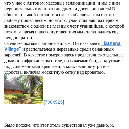
что у нас с Антоном массовые галлюцинации, и мы с ним
первоначально именно за двадцать и договаривались! В
общем, от такой наглости я слегка обалдела, таксист по-
любому пошел лесом, но этот случай стал нашим первым
знакомством с одной из главных черт угандийцев, с которой
потом за время нашего путешествия мы сталкивались еще
неоднократно.
Отель же оказался вполне милым. Он назывался
"Banana
Village"
и располагался в деревеньке среди банановых
зарослей. В качестве номеров здесь предлагались отдельные
домики в африканском стиле, называемые банды: круглые
под соломенными крышами, в коих были внутри все
удобства, включая москитную сетку над кроватью.
[700x525]
Было похоже, что этот отель существовал уже давно, и,