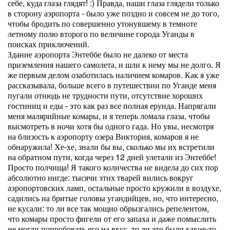
себе, куда глаза глядят! :) Правда, наши глаза глядели только
в сторону аэропорта - было уже поздно и совсем не до того,
чтобы бродить по совершенно утонувшему в темноте
летному полю второго по величине города Уганды в
поисках приключений.
Здание аэропорта Энтеббе было не далеко от места
приземления нашего самолета, и шли к нему мы не долго. Я
же первым делом озаботилась наличием комаров. Как я уже
рассказывала, больше всего в путешествии по Уганде меня
пугали отнюдь не трудности пути, отсутствие хороших
гостиниц и еды - это как раз все полная ерунда. Напрягали
меня малярийные комары, и я теперь ломала глаза, чтобы
высмотреть в ночи хотя бы одного гада. Но увы, несмотря
на близость к аэропорту озера Виктория, комаров я не
обнаружила! Хе-хе, знали бы вы, сколько мы их встретили
на обратном пути, когда через 12 дней улетали из Энтеббе!
Просто полчища! Я такого количества не видела до сих пор
абсолютно нигде: тысячи этих тварей вились вокруг
аэропортовских ламп, остальные просто кружили в воздухе,
садились на бритые головы угандийцев, но, что интересно,
не кусали: то ли все так мощно обрызгались репелентом,
что комары просто фигели от его запаха и даже помыслить
не могли попробовать его на вкус, то ли это были какие-то