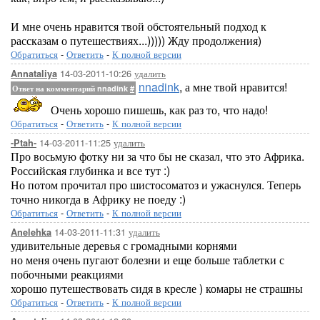
И мне очень нравится твой обстоятельный подход к
рассказам о путешествиях...))))) Жду продолжения)
Обратиться
-
Ответить
-
К полной версии
14-03-2011-10:26
удалить
Annataliya
nnadink
, а мне твой нравится!
Ответ на комментарий nnadink
#
Очень хорошо пишешь, как раз то, что надо!
Обратиться
-
Ответить
-
К полной версии
14-03-2011-11:25
удалить
-Ptah-
Про восьмую фотку ни за что бы не сказал, что это Африка.
Российская глубинка и все тут :)
Но потом прочитал про шистосоматоз и ужаснулся. Теперь
точно никогда в Африку не поеду :)
Обратиться
-
Ответить
-
К полной версии
14-03-2011-11:31
удалить
Anelehka
удивительные деревья с громадными корнями
но меня очень пугают болезни и еще больше таблетки с
побочными реакциями
хорошо путешествовать сидя в кресле ) комары не страшны
Обратиться
-
Ответить
-
К полной версии