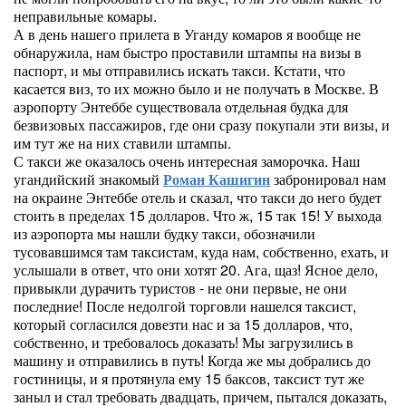
неправильные комары.
А в день нашего прилета в Уганду комаров я вообще не
обнаружила, нам быстро проставили штампы на визы в
паспорт, и мы отправились искать такси. Кстати, что
касается виз, то их можно было и не получать в Москве. В
аэропорту Энтеббе существовала отдельная будка для
безвизовых пассажиров, где они сразу покупали эти визы, и
им тут же на них ставили штампы.
С такси же оказалось очень интересная заморочка. Наш
угандийский знакомый
Роман Кашигин
забронировал нам
на окраине Энтеббе отель и сказал, что такси до него будет
стоить в пределах 15 долларов. Что ж, 15 так 15! У выхода
из аэропорта мы нашли будку такси, обозначили
тусовавшимся там таксистам, куда нам, собственно, ехать, и
услышали в ответ, что они хотят 20. Ага, щаз! Ясное дело,
привыкли дурачить туристов - не они первые, не они
последние! После недолгой торговли нашелся таксист,
который согласился довезти нас и за 15 долларов, что,
собственно, и требовалось доказать! Мы загрузились в
машину и отправились в путь! Когда же мы добрались до
гостиницы, и я протянула ему 15 баксов, таксист тут же
заныл и стал требовать двадцать, причем, пытался доказать,