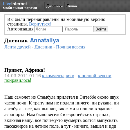
Live
Internet
Дневники
Личка
мобильная версия
Вы были перенаправлены на мобильную версию
страницы.
Вернуться!
Авторизация
Дневник
Annataliya
Лента друзей
-
Дневник
-
Полная версия
Привет, Африка!
14-03-2011 01:16
к комментариям
-
к полной версии
-
понравилось!
Наш самолет из Стамбула прилетел в Энтеббе около двух
часов ночи. К трапу нам не подали ничего: ни рукава, ни
автобуса - все, как вышли, так сами и пошли в здание
аэропорта. Нам было весело: в европейских странах,
включая нашу, все почему-то вусмерть боятся выпускать
пассажиров на летное поле, а тут - ничего, вышел и иди