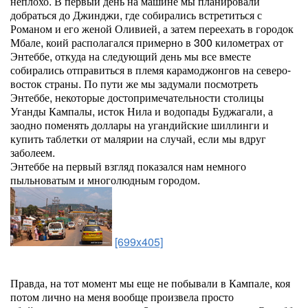
неплохо. В первый день на машине мы планировали
добраться до Джинджи, где собирались встретиться с
Романом и его женой Оливией, а затем переехать в городок
Мбале, коий располагался примерно в 300 километрах от
Энтеббе, откуда на следующий день мы все вместе
собирались отправиться в племя карамоджонгов на северо-
восток страны. По пути же мы задумали посмотреть
Энтеббе, некоторые достопримечательности столицы
Уганды Кампалы, исток Нила и водопады Буджагали, а
заодно поменять доллары на угандийские шиллинги и
купить таблетки от малярии на случай, если мы вдруг
заболеем.
Энтеббе на первый взгляд показался нам немного
пыльноватым и многолюдным городом.
[699x405]
Правда, на тот момент мы еще не побывали в Кампале, коя
потом лично на меня вообще произвела просто