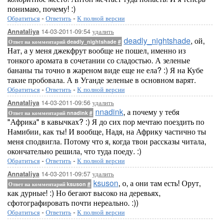
понимаю, почему! :)
Обратиться
-
Ответить
-
К полной версии
14-03-2011-09:54
удалить
Annataliya
deadly_nightshade
, ой,
Ответ на комментарий deadly_nightshade
#
Нат, а у меня джекфрут вообще не пошел, именно из
тонкого аромата в сочетании со сладостью. А зеленые
бананы ты точно в жареном виде еще не ела? :) Я на Кубе
такие пробовала. А в Уганде зеленые в основном варят.
Обратиться
-
Ответить
-
К полной версии
14-03-2011-09:56
удалить
Annataliya
nnadink
, а почему у тебя
Ответ на комментарий nnadink
#
"Африка" в кавычках? :) Я до сих пор мечтаю поездить по
Намибии, как ты! И вообще, Надя, на Африку частично ты
меня сподвигла. Потому что я, когда твои рассказы читала,
окончательно решила, что туда поеду. :)
Обратиться
-
Ответить
-
К полной версии
14-03-2011-09:57
удалить
Annataliya
ksuson
, о, а они там есть! Орут,
Ответ на комментарий ksuson
#
как дурные! :) Но бегают высоко на деревьях,
сфотографировать почти нереально. :))
Обратиться
-
Ответить
-
К полной версии