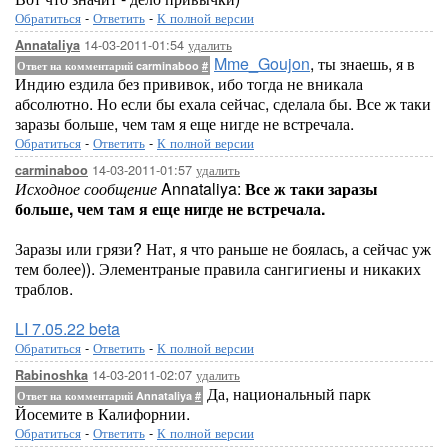
Обратиться
-
Ответить
-
К полной версии
14-03-2011-01:54
удалить
Annataliya
Mme_Goujon
, ты знаешь, я в
Ответ на комментарий carminaboo
#
Индию ездила без прививок, ибо тогда не вникала
абсолютно. Но если бы ехала сейчас, сделала бы. Все ж таки
заразы больше, чем там я еще нигде не встречала.
Обратиться
-
Ответить
-
К полной версии
14-03-2011-01:57
удалить
carminaboo
Исходное сообщение
Annataliya:
Все ж таки заразы
больше, чем там я еще нигде не встречала.
Заразы или грязи? Нат, я что раньше не боялась, а сейчас уж
тем более)). Элементраные правила сангигиены и никаких
траблов.
LI 7.05.22 beta
Обратиться
-
Ответить
-
К полной версии
14-03-2011-02:07
удалить
Rabinoshka
Да, национальный парк
Ответ на комментарий Annataliya
#
Йосемите в Калифорнии.
Обратиться
-
Ответить
-
К полной версии