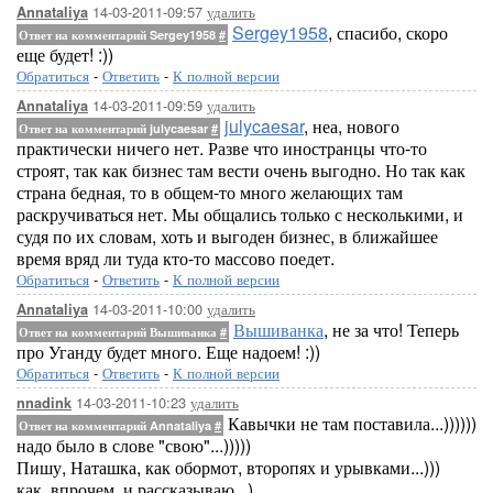
14-03-2011-09:57
удалить
Annataliya
Sergey1958
, спасибо, скоро
Ответ на комментарий Sergey1958
#
еще будет! :))
Обратиться
-
Ответить
-
К полной версии
14-03-2011-09:59
удалить
Annataliya
julycaesar
, неа, нового
Ответ на комментарий julycaesar
#
практически ничего нет. Разве что иностранцы что-то
строят, так как бизнес там вести очень выгодно. Но так как
страна бедная, то в общем-то много желающих там
раскручиваться нет. Мы общались только с несколькими, и
судя по их словам, хоть и выгоден бизнес, в ближайшее
время вряд ли туда кто-то массово поедет.
Обратиться
-
Ответить
-
К полной версии
14-03-2011-10:00
удалить
Annataliya
Вышиванка
, не за что! Теперь
Ответ на комментарий Вышиванка
#
про Уганду будет много. Еще надоем! :))
Обратиться
-
Ответить
-
К полной версии
14-03-2011-10:23
удалить
nnadink
Кавычки не там поставила...))))))
Ответ на комментарий Annataliya
#
надо было в слове "свою"...)))))
Пишу, Наташка, как обормот, второпях и урывками...)))
как, впрочем, и рассказываю...)