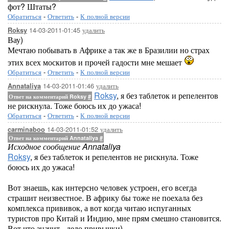
фот? Штаты?
Обратиться
-
Ответить
-
К полной версии
14-03-2011-01:45
удалить
Roksy
Вау)
Мечтаю побывать в Африке а так же в Бразилии но страх
этих всех москитов и прочей гадости мне мешает
Обратиться
-
Ответить
-
К полной версии
14-03-2011-01:46
удалить
Annataliya
Roksy
, я без таблеток и репелентов
Ответ на комментарий Roksy
#
не рискнула. Тоже боюсь их до ужаса!
Обратиться
-
Ответить
-
К полной версии
14-03-2011-01:52
удалить
carminaboo
Ответ на комментарий Annataliya
#
Исходное сообщение Annataliya
Roksy
, я без таблеток и репелентов не рискнула. Тоже
боюсь их до ужаса!
Вот знаешь, как интерсно человек устроен, его всегда
страшит неизвестное. В африку бы тоже не поехала без
комплекса прививок, а вот когда читаю испуганных
туристов про Китай и Индию, мне прям смешно становится.
Вот что значит - дело привычки)