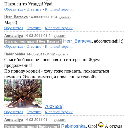
Наконец-то Уганда! Ура!
Обратиться
-
Ответить
-
К полной версии
14-03-2011-01:24
удалить
Herr_Baraeva
Марс:)
Обратиться
-
Ответить
-
К полной версии
14-03-2011-01:24
удалить
Annataliya
Herr_Baraeva
, абсолютный! :)
Ответ на комментарий Herr_Baraeva
#
Обратиться
-
Ответить
-
К полной версии
14-03-2011-01:42
удалить
Rabinoshka
Спасибо большое - невероятно интересно! Ждем
продолжения!
По поводу корней - хочу тоже показать, похвастаться
немного. Это не мимоза, а поваленная секвойя.
[700x525]
Обратиться
-
Ответить
-
К полной версии
14-03-2011-01:44
удалить
Annataliya
Rabinoshka
, Ого!
А откуда
Ответ на комментарий Rabinoshka
#