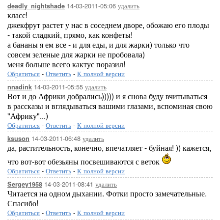
14-03-2011-05:06
удалить
deadly_nightshade
класс!
джекфрут растет у нас в соседнем дворе, обожаю его плоды
- такой сладкий, прямо, как конфеты!
а бананы я ем все - и для еды, и для жарки) только что
совсем зеленые для жарки не пробовала)
меня больше всего кактус поразил!
Обратиться
-
Ответить
-
К полной версии
14-03-2011-05:55
удалить
nnadink
Вот и до Африки добрались))))) и я снова буду вчитываться
в рассказы и вглядываться вашими глазами, вспоминая свою
"Африку"...)
Обратиться
-
Ответить
-
К полной версии
14-03-2011-06:48
удалить
ksuson
да, растительность, конечно, впечатляет - буйная! )) кажется,
что вот-вот обезьяны посвешиваются с веток
Обратиться
-
Ответить
-
К полной версии
14-03-2011-08:41
удалить
Sergey1958
Читается на одном дыхании. Фотки просто замечательные.
Спасибо!
Обратиться
-
Ответить
-
К полной версии