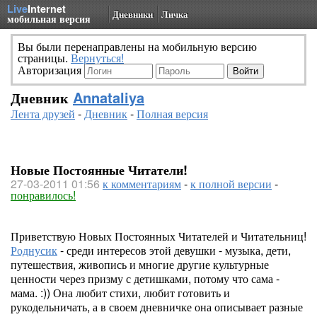
Live
Internet
Дневники
Личка
мобильная версия
Вы были перенаправлены на мобильную версию
страницы.
Вернуться!
Авторизация
Дневник
Annataliya
Лента друзей
-
Дневник
-
Полная версия
Новые Постоянные Читатели!
27-03-2011 01:56
к комментариям
-
к полной версии
-
понравилось!
Приветствую Новых Постоянных Читателей и Читательниц!
Роднусик
- среди интересов этой девушки - музыка, дети,
путешествия, живопись и многие другие культурные
ценности через призму с детишками, потому что сама -
мама. :)) Она любит стихи, любит готовить и
рукодельничать, а в своем дневничке она описывает разные