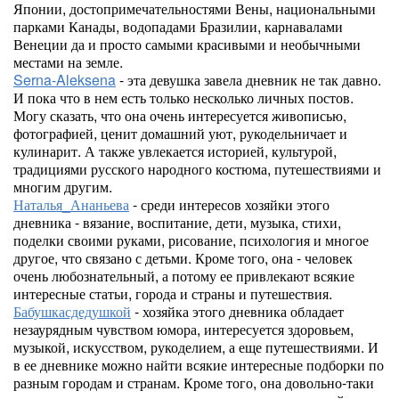
Японии, достопримечательностями Вены, национальными
парками Канады, водопадами Бразилии, карнавалами
Венеции да и просто самыми красивыми и необычными
местами на земле.
Serna-Aleksena
- эта девушка завела дневник не так давно.
И пока что в нем есть только несколько личных постов.
Могу сказать, что она очень интересуется живописью,
фотографией, ценит домашний уют, рукодельничает и
кулинарит. А также увлекается историей, культурой,
традициями русского народного костюма, путешествиями и
многим другим.
Наталья_Ананьева
- среди интересов хозяйки этого
дневника - вязание, воспитание, дети, музыка, стихи,
поделки своими руками, рисование, психология и многое
другое, что связано с детьми. Кроме того, она - человек
очень любознательный, а потому ее привлекают всякие
интересные статьи, города и страны и путешествия.
Бабушкасдедушкой
- хозяйка этого дневника обладает
незаурядным чувством юмора, интересуется здоровьем,
музыкой, искусством, рукоделием, а еще путешествиями. И
в ее дневнике можно найти всякие интересные подборки по
разным городам и странам. Кроме того, она довольно-таки