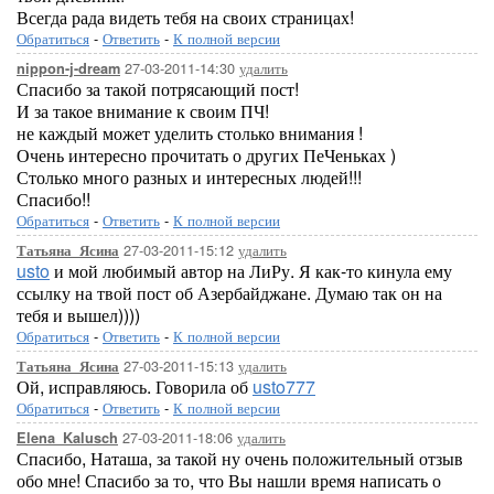
Всегда рада видеть тебя на своих страницах!
Обратиться
-
Ответить
-
К полной версии
27-03-2011-14:30
удалить
nippon-j-dream
Спасибо за такой потрясающий пост!
И за такое внимание к своим ПЧ!
не каждый может уделить столько внимания !
Очень интересно прочитать о других ПеЧеньках )
Столько много разных и интересных людей!!!
Спасибо!!
Обратиться
-
Ответить
-
К полной версии
27-03-2011-15:12
удалить
Татьяна_Ясина
usto
и мой любимый автор на ЛиРу. Я как-то кинула ему
ссылку на твой пост об Азербайджане. Думаю так он на
тебя и вышел))))
Обратиться
-
Ответить
-
К полной версии
27-03-2011-15:13
удалить
Татьяна_Ясина
Ой, исправляюсь. Говорила об
usto777
Обратиться
-
Ответить
-
К полной версии
27-03-2011-18:06
удалить
Elena_Kalusch
Спасибо, Наташа, за такой ну очень положительный отзыв
обо мне! Спасибо за то, что Вы нашли время написать о