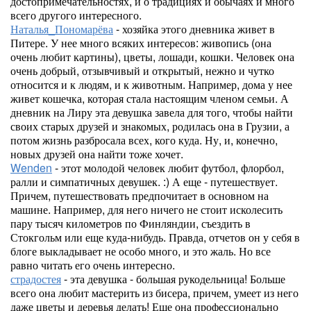
достопримечательностях, и о традициях и обычаях и много
всего другого интересного.
Наталья_Пономарёва
- хозяйка этого дневника живет в
Питере. У нее много всяких интересов: живопись (она
очень любит картины), цветы, лошади, кошки. Человек она
очень добрый, отзывчивый и открытый, нежно и чутко
относится и к людям, и к животным. Например, дома у нее
живет кошечка, которая стала настоящим членом семьи. А
дневник на Лиру эта девушка завела для того, чтобы найти
своих старых друзей и знакомых, родилась она в Грузии, а
потом жизнь разбросала всех, кого куда. Ну, и, конечно,
новых друзей она найти тоже хочет.
Wenden
- этот молодой человек любит футбол, флорбол,
ралли и симпатичных девушек. :) А еще - путешествует.
Причем, путешествовать предпочитает в основном на
машине. Например, для него ничего не стоит исколесить
пару тысяч километров по Финляндии, съездить в
Стокгольм или еще куда-нибудь. Правда, отчетов он у себя в
блоге выкладывает не особо много, и это жаль. Но все
равно читать его очень интересно.
страдостея
- эта девушка - большая рукодельница! Больше
всего она любит мастерить из бисера, причем, умеет из него
даже цветы и деревья делать! Еще она профессионально