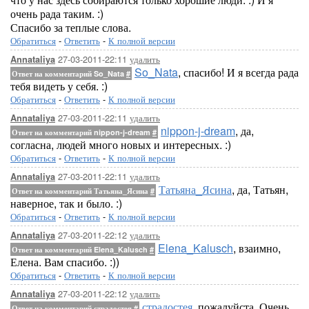
очень рада таким. :)
Спасибо за теплые слова.
Обратиться
-
Ответить
-
К полной версии
27-03-2011-22:11
удалить
Annataliya
So_Nata
, спасибо! И я всегда рада
Ответ на комментарий So_Nata
#
тебя видеть у себя. :)
Обратиться
-
Ответить
-
К полной версии
27-03-2011-22:11
удалить
Annataliya
nippon-j-dream
, да,
Ответ на комментарий nippon-j-dream
#
согласна, людей много новых и интересных. :)
Обратиться
-
Ответить
-
К полной версии
27-03-2011-22:11
удалить
Annataliya
Татьяна_Ясина
, да, Татьян,
Ответ на комментарий Татьяна_Ясина
#
наверное, так и было. :)
Обратиться
-
Ответить
-
К полной версии
27-03-2011-22:12
удалить
Annataliya
Elena_Kalusch
, взаимно,
Ответ на комментарий Elena_Kalusch
#
Елена. Вам спасибо. :))
Обратиться
-
Ответить
-
К полной версии
27-03-2011-22:12
удалить
Annataliya
страдостея
, пожалуйста. Очень
Ответ на комментарий страдостея
#