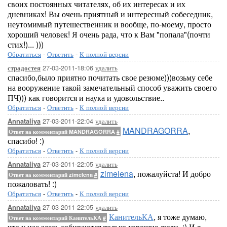
своих постоянных читателях, об их интересах и их
дневниках! Вы очень приятный и интересный собеседник,
неутомимый путешественник и вообще, по-моему, просто
хороший человек! Я очень рада, что к Вам "попала"(почти
стих!)... )))
Обратиться
-
Ответить
-
К полной версии
27-03-2011-18:06
удалить
страдостея
спасибо,было приятно почитать свое резюме)))возьму себе
на вооружение такой замечательный способ уважить своего
ПЧ))) как говорится и наука и удовольствие..
Обратиться
-
Ответить
-
К полной версии
27-03-2011-22:04
удалить
Annataliya
MANDRAGORRA
,
Ответ на комментарий MANDRAGORRA
#
спасибо! :)
Обратиться
-
Ответить
-
К полной версии
27-03-2011-22:05
удалить
Annataliya
zimelena
, пожалуйста! И добро
Ответ на комментарий zimelena
#
пожаловать! :)
Обратиться
-
Ответить
-
К полной версии
27-03-2011-22:05
удалить
Annataliya
КанительКА
, я тоже думаю,
Ответ на комментарий КанительКА
#
что у нас здесь собираются только хорошие люди. :) И я