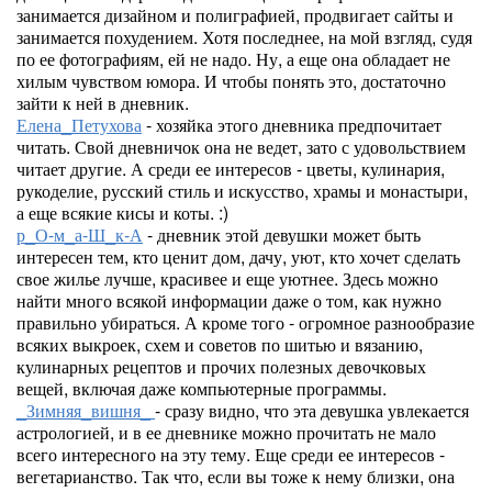
занимается дизайном и полиграфией, продвигает сайты и
занимается похудением. Хотя последнее, на мой взгляд, судя
по ее фотографиям, ей не надо. Ну, а еще она обладает не
хилым чувством юмора. И чтобы понять это, достаточно
зайти к ней в дневник.
Елена_Петухова
- хозяйка этого дневника предпочитает
читать. Свой дневничок она не ведет, зато с удовольствием
читает другие. А среди ее интересов - цветы, кулинария,
рукоделие, русский стиль и искусство, храмы и монастыри,
а еще всякие кисы и коты. :)
р_О-м_а-Ш_к-А
- дневник этой девушки может быть
интересен тем, кто ценит дом, дачу, уют, кто хочет сделать
свое жилье лучше, красивее и еще уютнее. Здесь можно
найти много всякой информации даже о том, как нужно
правильно убираться. А кроме того - огромное разнообразие
всяких выкроек, схем и советов по шитью и вязанию,
кулинарных рецептов и прочих полезных девочковых
вещей, включая даже компьютерные программы.
_Зимняя_вишня_
- сразу видно, что эта девушка увлекается
астрологией, и в ее дневнике можно прочитать не мало
всего интересного на эту тему. Еще среди ее интересов -
вегетарианство. Так что, если вы тоже к нему близки, она