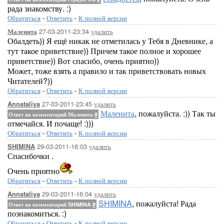
рада знакомству. :)
Обратиться
-
Ответить
-
К полной версии
27-03-2011-23:34
удалить
Маленита
Обалдеть)) Я ещё никак не отметилась у Тебя в Дневнике, а
тут такое приветствие)) Причем такое полное и хорошее
приветствие)) Вот спасибо, очень приятно))
Может, тоже взять а правило и так приветствовать новых
Читателей?))
Обратиться
-
Ответить
-
К полной версии
27-03-2011-23:45
удалить
Annataliya
Маленита
, пожалуйста. :)) Так ты
Ответ на комментарий Маленита
#
отмечайся. И почаще! :)))
Обратиться
-
Ответить
-
К полной версии
29-03-2011-16:03
удалить
SHIMINA
Спасибочки .
Очень приятно
Обратиться
-
Ответить
-
К полной версии
29-03-2011-16:04
удалить
Annataliya
SHIMINA
, пожалуйста! Рада
Ответ на комментарий SHIMINA
#
познакомиться. :)
Обратиться
-
Ответить
-
К полной версии