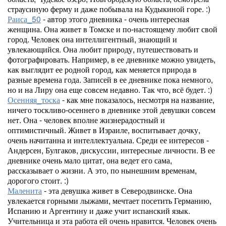
страусиную ферму и даже побывала на Кудыкиной горе. :)
Раиса_50
- автор этого дневника - очень интересная
женщина. Она живет в Томске и по-настоящему любит свой
город. Человек она интеллигентный, знающий и
увлекающийся. Она любит природу, путешествовать и
фотографировать. Например, в ее дневнике можно увидеть,
как выглядит ее родной город, как меняется природа в
разные времена года. Записей в ее дневнике пока немного,
но и на Лиру она еще совсем недавно. Так что, всё будет. :)
Осенняя_тоска
- как мне показалось, несмотря на название,
ничего тоскливо-осеннего в дневнике этой девушки совсем
нет. Она - человек вполне жизнерадостный и
оптимистичный. Живет в Израиле, воспитывает дочку,
очень начитанна и интеллектуальна. Среди ее интересов -
Андерсен, Булгаков, дискуссии, интересные личности. В ее
дневнике очень мало цитат, она ведет его сама,
рассказывает о жизни. А это, по нынешним временам,
дорогого стоит. :)
Маленита
- эта девушка живет в Северодвинске. Она
увлекается горными лыжами, мечтает посетить Германию,
Испанию и Аргентину и даже учит испанский язык.
Учительница и эта работа ей очень нравится. Человек очень