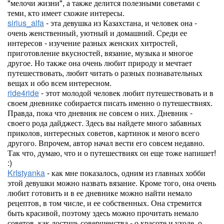
"мелочи жизни", а также делится полезными советами с
теми, кто имеет схожие интересы.
sirius_alfa
- эта девушка из Казахстана, и человек она -
очень женственный, уютный и домашний. Среди ее
интересов - изучение разных женских хитростей,
приготовление вкусностей, вязание, музыка и многое
другое. Но также она очень любит природу и мечтает
путешествовать, любит читать о разных познавательных
вещах и обо всем интересном.
ride4ride
- этот молодой человек любит путешествовать и в
своем дневнике собирается писать именно о путешествиях.
Правда, пока что дневник не совсем о них. Дневник -
своего рода дайджест. Здесь вы найдете много забавных
приколов, интересных советов, картинок и много всего
другого. Впрочем, автор начал вести его совсем недавно.
Так что, думаю, что и о путешествиях он еще тоже напишет!
:)
KrIstyanka
- как мне показалось, одним из главных хобби
этой девушки можно назвать вязание. Кроме того, она очень
любит готовить и в ее дневнике можно найти немало
рецептов, в том числе, и ее собственных. Она стремится
быть красивой, поэтому здесь можно прочитать немало
советов, как достичь совершенства - о красоте и уходе, о