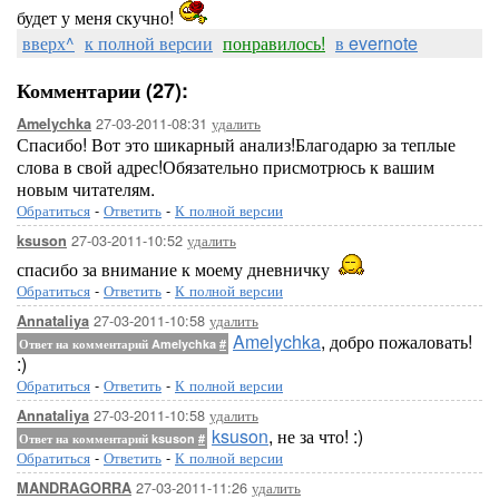
будет у меня скучно!
вверх^
к полной версии
понравилось!
в evernote
Комментарии (27):
27-03-2011-08:31
удалить
Amelychka
Спасибо! Вот это шикарный анализ!Благодарю за теплые
слова в свой адрес!Обязательно присмотрюсь к вашим
новым читателям.
Обратиться
-
Ответить
-
К полной версии
27-03-2011-10:52
удалить
ksuson
спасибо за внимание к моему дневничку
Обратиться
-
Ответить
-
К полной версии
27-03-2011-10:58
удалить
Annataliya
Amelychka
, добро пожаловать!
Ответ на комментарий Amelychka
#
:)
Обратиться
-
Ответить
-
К полной версии
27-03-2011-10:58
удалить
Annataliya
ksuson
, не за что! :)
Ответ на комментарий ksuson
#
Обратиться
-
Ответить
-
К полной версии
27-03-2011-11:26
удалить
MANDRAGORRA