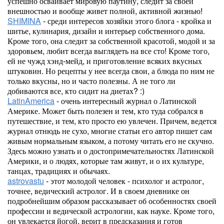
успешно осваивает мировую паутину, следит за своей
внешностью и вообще живет полной, активной жизнью!
SHIMINA
- среди интересов хозяйки этого блога - кройка и
шитье, кулинария, дизайн и интерьер собственного дома.
Кроме того, она следит за собственной красотой, модой и за
здоровьем, любит всегда выглядеть на все сто! Кроме того,
ей не чужд хэнд-мейд, и приготовление всяких вкусных
штуковин. Но рецепты у нее всегда свои, а блюда по ним не
только вкусны, но и часто полезны. А не того ли
добиваются все, кто сидит на диетах? :)
LatinAmerica
- очень интересный журнал о Латинской
Америке. Может быть полезен и тем, кто туда собрался в
путешествие, и тем, кто просто ею увлечен. Причем, ведется
журнал отнюдь не сухо, многие статьи его автор пишет сам
живым нормальным языком, а потому читать его не скучно.
Здесь можно узнать и о достопримечательностях Латинской
Америки, и о людях, которые там живут, и о их культуре,
танцах, традициях и обычаях.
astrovastu
- этот молодой человек - психолог и астролог,
точнее, ведический астролог. И в своем дневнике он
подробнейшим образом рассказывает об особенностях своей
профессии и ведической астрологии, как науке. Кроме того,
он увлекается йогой, верит в предсказания и готов