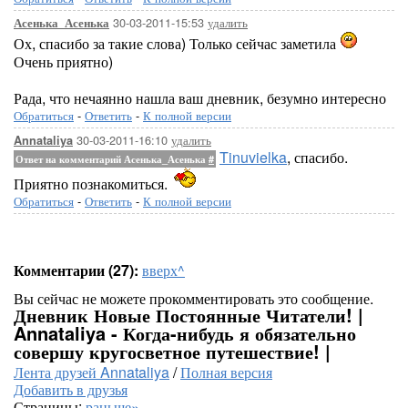
30-03-2011-15:53
удалить
Асенька_Асенька
Ох, спасибо за такие слова) Только сейчас заметила
Очень приятно)
Рада, что нечаянно нашла ваш дневник, безумно интересно
Обратиться
-
Ответить
-
К полной версии
30-03-2011-16:10
удалить
Annataliya
Tinuvielka
, спасибо.
Ответ на комментарий Асенька_Асенька
#
Приятно познакомиться.
Обратиться
-
Ответить
-
К полной версии
Комментарии (27):
вверх^
Вы сейчас не можете прокомментировать это сообщение.
Дневник Новые Постоянные Читатели! |
Annataliya - Когда-нибудь я обязательно
совершу кругосветное путешествие! |
Лента друзей Annataliya
/
Полная версия
Добавить в друзья
Страницы:
раньше»