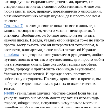
вас порадует вегетарианскими рецептами, причем, не
стыренными из инета, а своими собственными. А еще она
любит книги, кофе, природу, поразмышлять о мироздании,
о взаимоотношениях между людьми, да и просто обо всем
на свете.
Севастьян7
- в этом дневнике пока что всего лишь одна
запись, гласящая о том, что его хозяин - неисправимый
оптимист. Вообще же, он больше предпочитает читать,
нежели писать. Правда, угадать его интересы тоже не так-то
просто. Могу сказать, что он интересуется фотошопом, в
частности, клипартами, а еще любит читать об Израиле.
zimelena
- эта девушка тоже увлекается рукоделием, любит
путешествовать и читать о путешествиях, да и просто любит
читать хорошие книги. Еще она любит всяких котофеев,
цветы, природу и приготовить что-нибудь вкусненькое.
Увлекается психологией. И прежде всего, постигает
собственную сущность. Поэтому, кроме всего прочего, вы
найдете в ее дневнике немало разных психологических
тестов.
elenki
- гениальная девушка! Честное слово! Если бы вы
увидели, какую она мебель может сделать из чего-нибудь
старого, ободранного, ненужного, чему прямое место на
помойке, вы бы тоже так решили. А получается не то, что