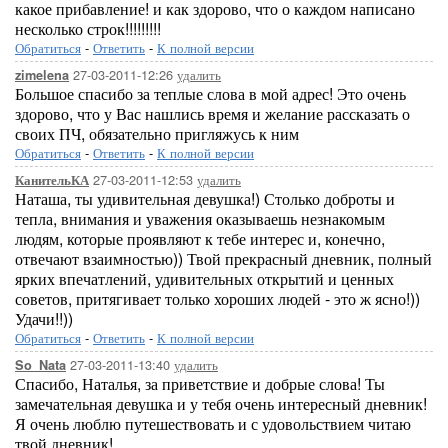
какое прибавление! и как здорово, что о каждом написано
несколько строк!!!!!!!!!
Обратиться
-
Ответить
-
К полной версии
27-03-2011-12:26
удалить
zimelena
Большое спасибо за теплые слова в мой адрес! Это очень
здорово, что у Вас нашлись время и желание рассказать о
своих ПЧ, обязательно пригляжусь к ним
Обратиться
-
Ответить
-
К полной версии
27-03-2011-12:53
удалить
КанительКА
Наташа, ты удивительная девушка!) Столько доброты и
тепла, внимания и уважения оказываешь незнакомым
людям, которые проявляют к тебе интерес и, конечно,
отвечают взаимностью)) Твой прекрасный дневник, полный
ярких впечатлений, удивительных открытий и ценных
советов, притягивает только хороших людей - это ж ясно!))
Удачи!!))
Обратиться
-
Ответить
-
К полной версии
27-03-2011-13:40
удалить
So_Nata
Спасибо, Наталья, за приветствие и добрые слова! Ты
замечательная девушка и у тебя очень интересный дневник!
Я очень люблю путешествовать и с удовольствием читаю
твой дневник!