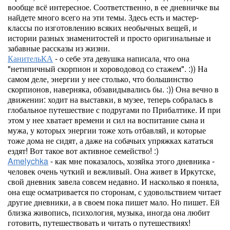
вообще всё интересное. Соответственно, в ее дневничке вы
найдете много всего на эти темы. Здесь есть и мастер-
классы по изготовлению всяких необычных вещей, и
истории разных знаменитостей и просто оригинальные и
забавные рассказы из жизни.
КанительКА
- о себе эта девушка написала, что она
"нетипичный скорпион и хороводовод со стажем". :)) На
самом деле, энергии у нее столько, что большинство
скорпионов, наверняка, обзавидывались бы. :)) Она вечно в
движении: ходит на выставки, в музее, теперь собралась в
глобальное путешествие с подругами по Прибалтике. И при
этом у нее хватает времени и сил на воспитание сына и
мужа, у которых энергии тоже хоть отбавляй, и которые
тоже дома не сидят, а даже на собачьих упряжках кататься
ездят! Вот такое вот активное семейство! :)
Amelychka
- как мне показалось, хозяйка этого дневника -
человек очень чуткий и вежливый. Она живет в Иркутске,
свой дневник завела совсем недавно. И насколько я поняла,
она еще осматривается по сторонам, с удовольствием читает
другие дневники, а в своем пока пишет мало. Но пишет. Ей
близка живопись, психология, музыка, иногда она любит
готовить, путешествовать и читать о путешествиях!