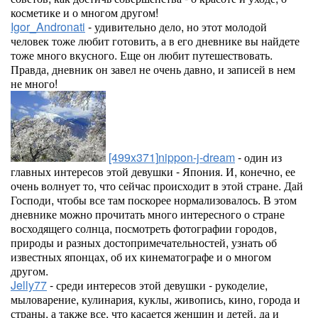
косметике и о многом другом!
Igor_Andronati
- удивительно дело, но этот молодой
человек тоже любит готовить, а в его дневнике вы найдете
тоже много вкусного. Еще он любит путешествовать.
Правда, дневник он завел не очень давно, и записей в нем
не много!
[499x371]
nippon-j-dream
- один из
главных интересов этой девушки - Япония. И, конечно, ее
очень волнует то, что сейчас происходит в этой стране. Дай
Господи, чтобы все там поскорее нормализовалось. В этом
дневнике можно прочитать много интересного о стране
восходящего солнца, посмотреть фотографии городов,
природы и разных достопримечательностей, узнать об
известных японцах, об их кинематографе и о многом
другом.
Jelly77
- среди интересов этой девушки - рукоделие,
мыловарение, кулинария, куклы, живопись, кино, города и
страны, а также все, что касается женщин и детей, да и