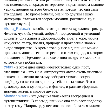
как новенькое, а гораздо интереснее и креативнее, а главное
- единственное на всем белом свете, потому что она сама
это сделала. Но кроме мебели, она и по другим вещам
мастерица. Увлекается сбором мозаики, росписью, ну и
путешествует. :)
Elena_Kalusch
- хозяйка этого дневника художник-гример.
Человек чуткий, умный, добрый, порядочный и умеющий
дружить. Она живет в Дюссельдорфе, поет в хоре, любит
искусство, театр, поэзия, природу и проявление любых
видов творчества. А кроме того, у нее в дневнике можно
прочитать много всего интересного о том городе, в котором
она живет, о Германии, а также о многих других местах, в
которых она побывала.
trefu1
- в этом дневничке имеется только один пост,
гласящий: "Я - это я!" А интересуется автор очень многими
вещами, и именно по этому собирает тематическую
подборку со всего интернета у себя в цитатнике. Это и
домоводство, и кулинария, и фитнес, и разные афоризмы
знаменитостей, и многое другое.
Mandarinka01
- эта девушка увлекается географией и
путешествиями. В своем дневничке она собирает подборку
на эту тему. Например, у нее можно полюбоваться садами