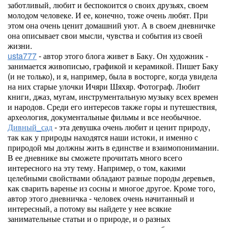
заботливый, любит и беспокоится о своих друзьях, своем
молодом человеке. И ее, конечно, тоже очень любят. При
этом она очень ценит домашний уют. А в своем дневничке
она описывает свои мысли, чувства и события из своей
жизни.
usta777
- автор этого блога живет в Баку. Он художник -
занимается живописью, графикой и керамикой. Пишет Баку
(и не только), и я, например, была в восторге, когда увидела
на них старые улочки Ичяри Шяхяр. Фотограф. Любит
книги, джаз, мугам, инструментальную музыку всех времен
и народов. Среди его интересов также горы и путешествия,
археология, документальные фильмы и все необычное.
Дивный_сад
- эта девушка очень любит и ценит природу,
так как у природы находятся наши истоки, и именно с
природой мы должны жить в единстве и взаимопонимании.
В ее дневнике вы сможете прочитать много всего
интересного на эту тему. Например, о том, какими
целебными свойствами обладают разные породы деревьев,
как сварить варенье из сосны и многое другое. Кроме того,
автор этого дневничка - человек очень начитанный и
интересный, а потому вы найдете у нее всякие
занимательные статьи и о природе, и о разных