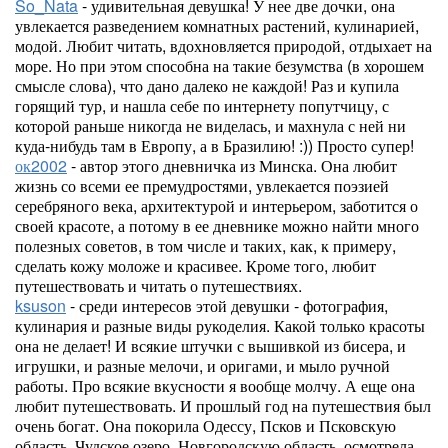
So_Nata
- удивительная девушка! У нее две дочки, она
увлекается разведением комнатных растений, кулинарией,
модой. Любит читать, вдохновляется природой, отдыхает на
море. Но при этом способна на такие безумства (в хорошем
смысле слова), что дано далеко не каждой! Раз и купила
горящий тур, и нашла себе по интернету попутчицу, с
которой раньше никогда не виделась, и махнула с ней ни
куда-нибудь там в Европу, а в Бразилию! :)) Просто супер!
ок2002
- автор этого дневничка из Минска. Она любит
жизнь со всеми ее премудростями, увлекается поэзией
серебряного века, архитектурой и интерьером, заботится о
своей красоте, а потому в ее дневнике можно найти много
полезных советов, в том числе и таких, как, к примеру,
сделать кожу моложе и красивее. Кроме того, любит
путешествовать и читать о путешествиях.
ksuson
- среди интересов этой девушки - фотография,
кулинария и разные виды рукоделия. Какой только красоты
она не делает! И всякие штучки с вышивкой из бисера, и
игрушки, и разные мелочи, и оригами, и мыло ручной
работы. Про всякие вкусности я вообще молчу. А еще она
любит путешествовать. И прошлый год на путешествия был
очень богат. Она покорила Одессу, Псков и Псковскую
область, Чудское озеро, Новгородскую область, осмотрела