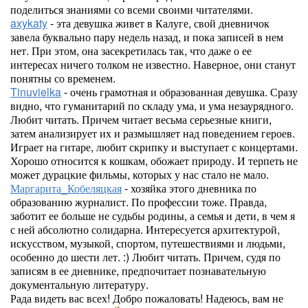
поделиться знаниями со всеми своими читателями.
axykaty
- эта девушка живет в Калуге, свой дневничок
завела буквально пару недель назад, и пока записей в нем
нет. При этом, она засекретилась так, что даже о ее
интересах ничего толком не известно. Наверное, они станут
понятны со временем.
Tinuvielka
- очень грамотная и образованная девушка. Сразу
видно, что гуманитарий по складу ума, и ума незаурядного.
Любит читать. Причем читает весьма серьезные книги,
затем анализирует их и размышляет над поведением героев.
Играет на гитаре, любит скрипку и выступает с концертами.
Хорошо относится к кошкам, обожает природу. И терпеть не
может дурацкие фильмы, которых у нас стало не мало.
Маргарита_Кобеляцкая
- хозяйка этого дневника по
образованию журналист. По профессии тоже. Правда,
заботит ее больше не судьбы родины, а семья и дети, в чем я
с ней абсолютно солидарна. Интересуется архитектурой,
искусством, музыкой, спортом, путешествиями и людьми,
особенно до шести лет. :) Любит читать. Причем, судя по
записям в ее дневнике, предпочитает познавательную
документальную литературу.
Рада видеть вас всех! Добро пожаловать! Надеюсь, вам не