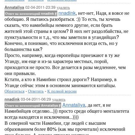
02-04-2011-23:39
удалить
Annataliya
nnadink
, нет-нет, Надя, я вовсе не
Ответ на комментарий nnadink
#
обобщаю. Я пытаюсь разобраться. :)) То есть, ты хочешь
сказать, что намибийцы немного другие, если брать
жителей этой страны в целом? В них нет раздолбайства, не
пунктуальности и т.д., что мы заметили в угандийцах?
Конечно, я понимаю, что исключения всегда есть, но у
большинства как?
Просто, например, когда европейцы приезжают в ту же
Уганду, им еще и из-за характера местных, порой,
приходится не просто. Все делается в разы медленнее, чем
они привыкли.
Кстати, а кто в Намибии строил дороги? Например, в
Уганде сейчас этим в основном занимаются китайцы.
Обратиться
-
Ответить
-
К полной версии
03-04-2011-06:29
удалить
nnadink
Annataliya
, да нет, я не
Ответ на комментарий Annataliya
#
Намибийцев отделяю...))) просто среди общего менталитета
всегда находятся и исключения...))))
В северной части Намибии, где людей с высшим
образованием более 80% (как мы прочитали) исключений
явно больше. А дороги строили местные...