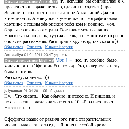
ну, девушка, вы оригиналка! )) Я
Ответ на комментарий Annataliya
#
про эти страны даже не знаю, где они находятся)) про
Эфиопию - только что-то связанное Анжелиной Джоли
впоминается. А еще у нас в учебнике по географии была
картинка с тощим эфиопским ребенком и подпись, мол,
бедная африканская страна. Вот такие мои познания.
Надеюсь, ты поедешь, куда желаешь, и нам потом интересно
обо всем расскажешь. Расширишь кругозор, так сказать ))
Обратиться
-
Ответить
-
К полной версии
01-04-2011-00:47
удалить
Annataliya
Mbali_--
, нее, ну вообще, было,
Ответ на комментарий Mbali_--
#
конечно, что в Эфиопии был голод. Это, наверное, к нему
была картинка.
Расскажу, конечно. :)))
Обратиться
-
Ответить
-
К полной версии
01-04-2011-09:45
удалить
julycaesar
Ну... Что сказать... Как обычно, интересно. И пишешь и
показываешь... даже как то глупо в 101-й раз это писать...
Но это так. :):
Офффигел вааще от различного типа отвратительных
месив, выдаваемых за еду... Я понял, с собой кроме