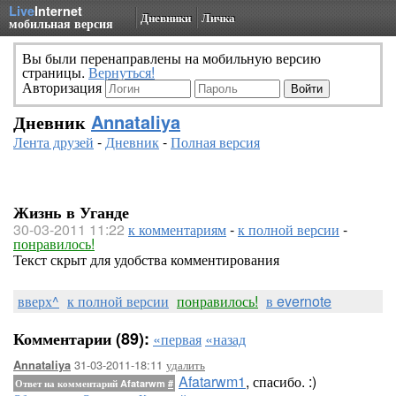
Live
Internet
Дневники
Личка
мобильная версия
Вы были перенаправлены на мобильную версию
страницы.
Вернуться!
Авторизация
Дневник
Annataliya
Лента друзей
-
Дневник
-
Полная версия
Жизнь в Уганде
30-03-2011 11:22
к комментариям
-
к полной версии
-
понравилось!
Текст скрыт для удобства комментирования
вверх^
к полной версии
понравилось!
в evernote
Комментарии (89):
«первая
«назад
31-03-2011-18:11
удалить
Annataliya
Afatarwm1
, спасибо. :)
Ответ на комментарий Afatarwm
#