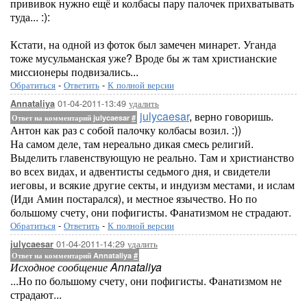
прививок нужно ещё и колбасы пару палочек прихватывать
туда... :):
Кстати, на одной из фоток был замечен минарет. Уганда
тоже мусульманская уже? Вроде бы ж там христианские
миссионеры подвизались...
Обратиться
-
Ответить
-
К полной версии
01-04-2011-13:49
удалить
Annataliya
julycaesar
, верно говоришь.
Ответ на комментарий julycaesar
#
Антон как раз с собой палочку колбасы возил. :))
На самом деле, там нереально дикая смесь религий.
Выделить главенствующую не реально. Там и христианство
во всех видах, и адвентисты седьмого дня, и свидетели
иеговы, и всякие другие секты, и индуизм местами, и ислам
(Иди Амин постарался), и местное язычество. Но по
большому счету, они пофигисты. Фанатизмом не страдают.
Обратиться
-
Ответить
-
К полной версии
01-04-2011-14:29
удалить
julycaesar
Ответ на комментарий Annataliya
#
Исходное сообщение Annataliya
...Но по большому счету, они пофигисты. Фанатизмом не
страдают...