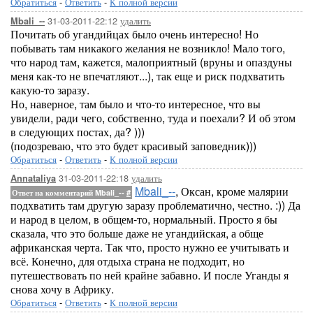
Обратиться
-
Ответить
-
К полной версии
31-03-2011-22:12
удалить
Mbali_--
Почитать об угандийцах было очень интересно! Но
побывать там никакого желания не возникло! Мало того,
что народ там, кажется, малоприятный (вруны и опаздуны
меня как-то не впечатляют...), так еще и риск подхватить
какую-то заразу.
Но, наверное, там было и что-то интересное, что вы
увидели, ради чего, собственно, туда и поехали? И об этом
в следующих постах, да? )))
(подозреваю, что это будет красивый заповедник)))
Обратиться
-
Ответить
-
К полной версии
31-03-2011-22:18
удалить
Annataliya
Mbali_--
, Оксан, кроме малярии
Ответ на комментарий Mbali_--
#
подхватить там другую заразу проблематично, честно. :)) Да
и народ в целом, в общем-то, нормальный. Просто я бы
сказала, что это больше даже не угандийская, а обще
африканская черта. Так что, просто нужно ее учитывать и
всё. Конечно, для отдыха страна не подходит, но
путешествовать по ней крайне забавно. И после Уганды я
снова хочу в Африку.
Обратиться
-
Ответить
-
К полной версии