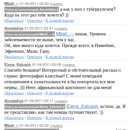
31-03-2011-23:40
удалить
Mbali_--
а как у них с туберкулезом?
Ответ на комментарий Annataliya
#
Куда на этот раз тебе хочется? ))
Обратиться
-
Ответить
-
К полной версии
31-03-2011-23:51
удалить
Annataliya
Mbali_--
, никак. Уровень
Ответ на комментарий Mbali_--
#
заболеваемости не выше, чем у нас.
Ой, мне много куда хочется. Прежде всего, в Намибию,
Эфиопию, Мали, Гану.
Обратиться
-
Ответить
-
К полной версии
01-04-2011-00:08
удалить
Elena_Kalusch
Спасибо большое! Интересный и обстоятельный рассказ о
стране, фотографии классные! С моим немецким
отношением к пунктуальности я бы попортила все мои
нервы...))) Неее, африканский континент не для меня!
Обратиться
-
Ответить
-
К полной версии
01-04-2011-00:11
удалить
Annataliya
Elena_Kalusch
, кстати, да. Я
Ответ на комментарий Elena_Kalusch
#
не представляю, как там немцы путешествуют. :))
Обратиться
-
Ответить
-
К полной версии
01-04-2011-00:32
удалить
Mbali_--