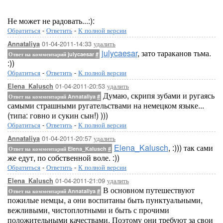
Не может не радовать...:):
Обратиться
-
Ответить
-
К полной версии
01-04-2011-14:33
удалить
Annataliya
julycaesar
, зато тараканов тьма.
Ответ на комментарий julycaesar
#
:))
Обратиться
-
Ответить
-
К полной версии
01-04-2011-20:53
удалить
Elena_Kalusch
Думаю, скрипя зубами и ругаясь
Ответ на комментарий Annataliya
#
самыми страшными ругательствами на немецком языке...
(типа: говно и сукин сын!) )))
Обратиться
-
Ответить
-
К полной версии
01-04-2011-20:57
удалить
Annataliya
Elena_Kalusch
, :))) так сами
Ответ на комментарий Elena_Kalusch
#
же едут, по собственной воле. :))
Обратиться
-
Ответить
-
К полной версии
01-04-2011-21:09
удалить
Elena_Kalusch
В основном путешествуют
Ответ на комментарий Annataliya
#
пожилые немцы, а они воспитаны быть пунктуальными,
вежливыми, чистоплотными и быть с прочими
положительными качествами. Поэтому они требуют за свои