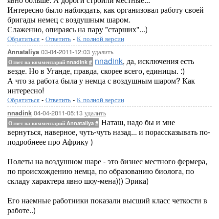
Интересно было наблюдать, как организовал работу своей
бригады немец с воздушным шаром.
Слаженно, опираясь на пару "старших"...)
Обратиться
-
Ответить
-
К полной версии
03-04-2011-12:03
удалить
Annataliya
nnadink
, да, исключения есть
Ответ на комментарий nnadink
#
везде. Но в Уганде, правда, скорее всего, единицы. :)
А что за работа была у немца с воздушным шаром? Как
интересно!
Обратиться
-
Ответить
-
К полной версии
04-04-2011-05:13
удалить
nnadink
Наташ, надо бы и мне
Ответ на комментарий Annataliya
#
вернуться, наверное, чуть-чуть назад... и порассказывать по-
подробнеее про Африку )
Полеты на воздушном шаре - это бизнес местного фермера,
по происхождению немца, по образованию биолога, по
складу характера явно шоу-мена))) Эрика)
Его наемные работники показали высший класс четкости в
работе..)