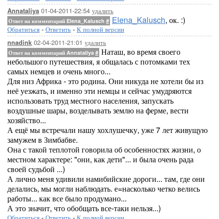
01-04-2011-22:54
удалить
Annataliya
Elena_Kalusch
, ок. :)
Ответ на комментарий Elena_Kalusch
#
Обратиться
-
Ответить
-
К полной версии
02-04-2011-21:01
удалить
nnadink
Наташ, во время своего
Ответ на комментарий Annataliya
#
небольшого путешествия, я общалась с потомками тех
самых немцев и очень много...
Для низ Африка - это родина. Они никуда не хотели бы из
неё уезжать, и именно эти немцы и сейчас умудряются
использовать труд местного населения, запускать
воздушные шары, возделывать землю на ферме, вести
хозяйство...
А ещё мы встречали нашу хохлушечку, уже 7 лет живущую
замужем в Зимбабве.
Она с такой теплотой говорила об особенностях жизни, о
местном характере: "они, как дети"... и была очень рада
своей судьбой ...)
А лично меня удивили намибийские дороги... там, где они
делались, мы могли наблюдать. е=насколько четко велись
работы... как все было продумано...
А это значит, что обобщать все-таки нельзя...)
Обратиться
-
Ответить
-
К полной версии