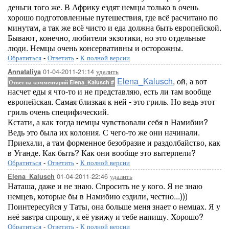
деньги того же. В Африку ездят немцы только в очень
хорошо подготовленные путешествия, где всё расчитано по
минутам, а так же всё чисто и еда должна быть европейской.
Бывают, конечно, любители экзотики, но это отдельные
люди. Немцы очень консервативны и осторожны.
Обратиться
-
Ответить
-
К полной версии
01-04-2011-21:14
удалить
Annataliya
Elena_Kalusch
, ой, а вот
Ответ на комментарий Elena_Kalusch
#
насчет еды я что-то и не представляю, есть ли там вообще
европейская. Самая близкая к ней - это гриль. Но ведь этот
гриль очень специфический.
Кстати, а как тогда немцы чувствовали себя в Намибии?
Ведь это была их колония. С чего-то же они начинали.
Приехали, а там форменное безобразие и раздолбайство, как
в Уганде. Как быть? Как они вообще это вытерпели?
Обратиться
-
Ответить
-
К полной версии
01-04-2011-22:46
удалить
Elena_Kalusch
Наташа, даже и не знаю. Спросить не у кого. Я не знаю
немцев, которые бы в Намибию ездили, честно...)))
Поинтересуйся у Таты, она больше меня знает о немцах. Я у
неё завтра спрошу, я её увижу и тебе напишу. Хорошо?
Обратиться
-
Ответить
-
К полной версии