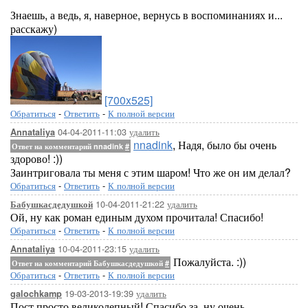
Знаешь, а ведь, я, наверное, вернусь в воспоминаниях и...
расскажу)
[700x525]
Обратиться
-
Ответить
-
К полной версии
04-04-2011-11:03
удалить
Annataliya
nnadink
, Надя, было бы очень
Ответ на комментарий nnadink
#
здорово! :))
Заинтриговала ты меня с этим шаром! Что же он им делал?
Обратиться
-
Ответить
-
К полной версии
10-04-2011-21:22
удалить
Бабушкасдедушкой
Ой, ну как роман единым духом прочитала! Спасибо!
Обратиться
-
Ответить
-
К полной версии
10-04-2011-23:15
удалить
Annataliya
Пожалуйста. :))
Ответ на комментарий Бабушкасдедушкой
#
Обратиться
-
Ответить
-
К полной версии
19-03-2013-19:39
удалить
galochkamp
Пост просто великолепный! Спасибо за, ну очень