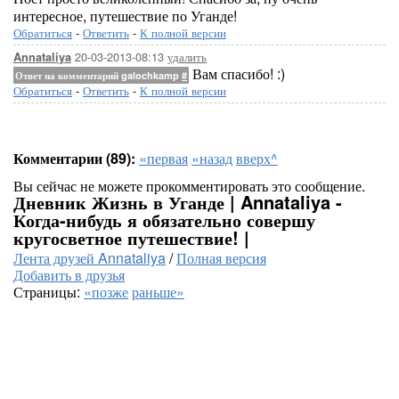
интересное, путешествие по Уганде!
Обратиться
-
Ответить
-
К полной версии
20-03-2013-08:13
удалить
Annataliya
Вам спасибо! :)
Ответ на комментарий galochkamp
#
Обратиться
-
Ответить
-
К полной версии
Комментарии (89):
«первая
«назад
вверх^
Вы сейчас не можете прокомментировать это сообщение.
Дневник Жизнь в Уганде | Annataliya -
Когда-нибудь я обязательно совершу
кругосветное путешествие! |
Лента друзей Annataliya
/
Полная версия
Добавить в друзья
Страницы:
«позже
раньше»