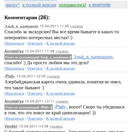
вверх^
к полной версии
понравилось!
в evernote
Комментарии (26):
13-04-2011-11:45
удалить
Эльф_в_капюшоне
Спасибо за экскурсию! Вы все время бываете в каких-то
невероятно интересных местах! :)
Обратиться
-
Ответить
-
К полной версии
13-04-2011-11:48
удалить
Annataliya
Эльф_в_капюшоне
,
Ответ на комментарий Эльф_в_капюшоне
#
спасибо! :) Да просто любим мы это дело!
Обратиться
-
Ответить
-
К полной версии
13-04-2011-12:05
удалить
-Ptah-
Азербайджанская карета очень удивила, понятия не имел,
что такие бывают :)
Обратиться
-
Ответить
-
К полной версии
13-04-2011-12:11
удалить
Annataliya
-Ptah-
, вооот! Скоро ты убедишься
Ответ на комментарий -Ptah-
#
в том, что это вовсе не край цивилизации! :))
Обратиться
-
Ответить
-
К полной версии
13-04-2011-14:08
удалить
Venda1
С башней здорово получилось. Зато теперь я знаю, что вам