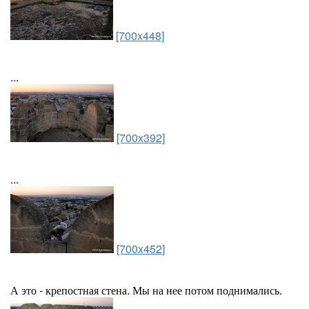
[700x448]
...
[700x392]
...
[700x452]
А это - крепостная стена. Мы на нее потом поднимались.