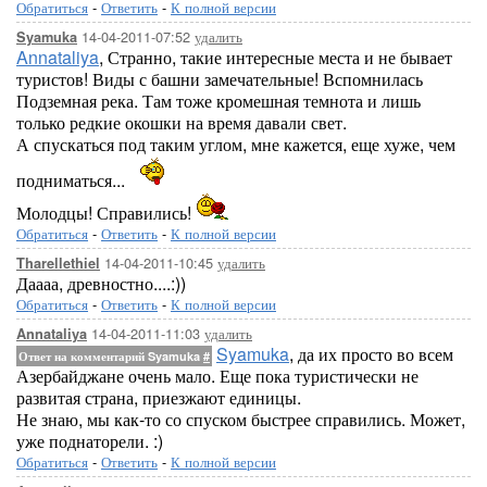
Обратиться
-
Ответить
-
К полной версии
14-04-2011-07:52
удалить
Syamuka
Annataliya
, Странно, такие интересные места и не бывает
туристов! Виды с башни замечательные! Вспомнилась
Подземная река. Там тоже кромешная темнота и лишь
только редкие окошки на время давали свет.
А спускаться под таким углом, мне кажется, еще хуже, чем
подниматься...
Молодцы! Справились!
Обратиться
-
Ответить
-
К полной версии
14-04-2011-10:45
удалить
Tharellethiel
Даааа, древностно....:))
Обратиться
-
Ответить
-
К полной версии
14-04-2011-11:03
удалить
Annataliya
Syamuka
, да их просто во всем
Ответ на комментарий Syamuka
#
Азербайджане очень мало. Еще пока туристически не
развитая страна, приезжают единицы.
Не знаю, мы как-то со спуском быстрее справились. Может,
уже поднаторели. :)
Обратиться
-
Ответить
-
К полной версии