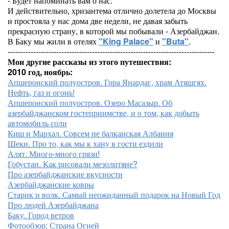
- Будет напоминать вам о нас.
И действительно, хризантема отлично долетела до Москвы
и простояла у нас дома две недели, не давая забыть
прекрасную страну, в которой мы побывали - Азербайджан.
В Баку мы жили в отелях
"King Palace"
и
"Buta"
.
---------------------------------------------------------------------------------
Мои другие рассказы из этого путешествия:
2010 год, ноябрь:
Апшеронский полуостров. Гора Янардаг, храм Атяшгях.
Нефть, газ и огонь!
Апшеронский полуостров. Озеро Масазыр. Об
азербайджанском гостеприимстве, и о том, как добыть
автомобиль соли
Киш и Мархал. Совсем не балканская Албания
Шеки. Про то, как мы к хану в гости ездили
Алят. Много-много грязи!
Гобустан. Как рисовали мезолитяне?
Про азербайджанские вкусности
Азербайджанские ковры
Старик и волк. Самый неожиданный подарок на Новый Год
Про людей Азербайджана
Баку. Город ветров
Фотообзор: Страна Огней