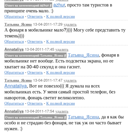
azhur
, просто там туристов в
Ответ на комментарий azhur
#
принципе очень мало. :)
Обратиться
-
Ответить
-
К полной версии
13-04-2011-17:29
удалить
Татьяна_Ясина
А фонаря в мобильнике мало?)))) Могу себе представить ту
темень))))
Обратиться
-
Ответить
-
К полной версии
13-04-2011-17:45
удалить
Annataliya
Татьяна_Ясина
, фонаря в
Ответ на комментарий Татьяна_Ясина
#
мобильнике нет вообще. Есть подсветка экрана, но ее
хватает на 30-40 секунд и она гаснет.
Обратиться
-
Ответить
-
К полной версии
13-04-2011-17:47
удалить
Татьяна_Ясина
Annataliya
, Вот не повезло((( Я думала на всех
мобильниках есть. У меня самый простой телефон, без
наворотов, фонарь светит великолепно.
Обратиться
-
Ответить
-
К полной версии
13-04-2011-17:54
удалить
Annataliya
Татьяна_Ясина
, да я как бы
Ответ на комментарий Татьяна_Ясина
#
особо и не страдаю без фонаря, не так уж он часто бывает
нужен. :)