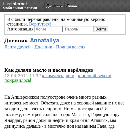
Live
Internet
Дневники
Личка
мобильная версия
Вы были перенаправлены на мобильную версию
страницы.
Вернуться!
Авторизация
Дневник
Annataliya
Лента друзей
-
Дневник
-
Полная версия
Как делали масло и пасли верблюдов
13-04-2011 11:32
к комментариям
-
к полной версии
-
понравилось!
На Апшеронском полуострове очень много разных
интересных мест. Объехать даже на хорошей машине их все
за один день очень непросто. Но мы постарались! И
поэтому, осмотрев соленое озеро Масазыр, Горящую гору
Янардаг, район добычи нефти и храм огня Атяшгях, мы
двинулись дальше - в местечко под названием Гала, где