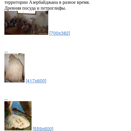
территории Азербайджана в разное время.
Древняя посуда и петроглифы.
[700x382]
...
[417x600]
...
[559x600]