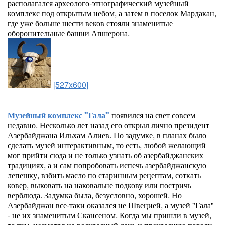
располагался археолого-этнографический музейный
комплекс под открытым небом, а затем в поселок Мардакан,
где уже больше шести веков стояли знаменитые
оборонительные башни Апшерона.
[527x600]
Музейный комплекс "Гала"
появился на свет совсем
недавно. Несколько лет назад его открыл лично президент
Азербайджана Ильхам Алиев. По задумке, в планах было
сделать музей интерактивным, то есть, любой желающий
мог прийти сюда и не только узнать об азербайджанских
традициях, а и сам попробовать испечь азербайджанскую
лепешку, взбить масло по старинным рецептам, соткать
ковер, выковать на наковальне подкову или постричь
верблюда. Задумка была, безусловно, хорошей. Но
Азербайджан все-таки оказался не Швецией, а музей "Гала"
- не их знаменитым Скансеном. Когда мы пришли в музей,