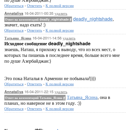
Обратиться
-
Ответить
-
К полной версии
16-04-2011-00:35
удалить
Annataliya
deadly_nightshade
,
Ответ на комментарий deadly_nightshade
#
значит, надо ехать! :)
Обратиться
-
Ответить
-
К полной версии
16-04-2011-14:56
удалить
Татьяна_Ясина
Исходное сообщение deadly_nightshade
знаешь, Наташ, я прихожу к выводу, что из всех мест, о
которых ты пишешь в последнее время, больше всего мне
по душе Азербайджан:)
Это пока Наталья в Армении не побывала!))))
Обратиться
-
Ответить
-
К полной версии
16-04-2011-22:15
удалить
Annataliya
Татьяна_Ясина
, она в
Ответ на комментарий Татьяна_Ясина
#
планах, но наверное не в этом году. :))
Обратиться
-
Ответить
-
К полной версии