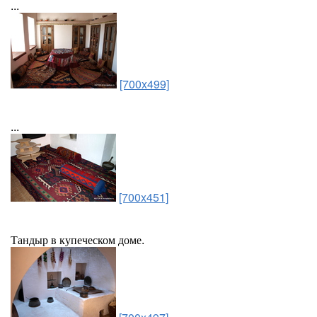
...
[700x499]
...
[700x451]
Тандыр в купеческом доме.