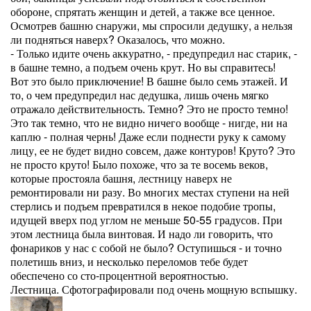
обороне, спрятать женщин и детей, а также все ценное.
Осмотрев башню снаружи, мы спросили дедушку, а нельзя
ли подняться наверх? Оказалось, что можно.
- Только идите очень аккуратно, - предупредил нас старик, -
в башне темно, а подъем очень крут. Но вы справитесь!
Вот это было приключение! В башне было семь этажей. И
то, о чем предупредил нас дедушка, лишь очень мягко
отражало действительность. Темно? Это не просто темно!
Это так темно, что не видно ничего вообще - нигде, ни на
каплю - полная чернь! Даже если поднести руку к самому
лицу, ее не будет видно совсем, даже контуров! Круто? Это
не просто круто! Было похоже, что за те восемь веков,
которые простояла башня, лестницу наверх не
ремонтировали ни разу. Во многих местах ступени на ней
стерлись и подъем превратился в некое подобие тропы,
идущей вверх под углом не меньше 50-55 градусов. При
этом лестница была винтовая. И надо ли говорить, что
фонариков у нас с собой не было? Оступишься - и точно
полетишь вниз, и несколько переломов тебе будет
обеспечено со сто-процентной вероятностью.
Лестница. Сфотографировали под очень мощную вспышку.