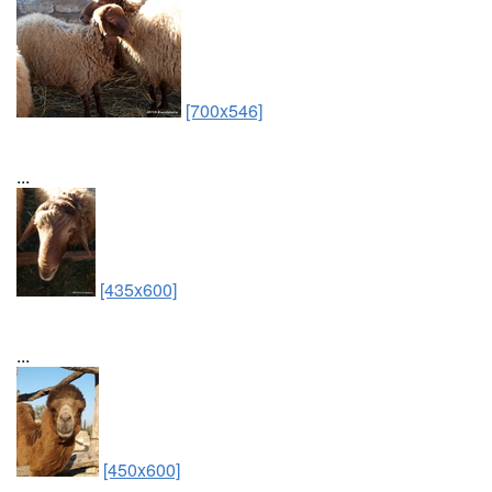
[700x546]
...
[435x600]
...
[450x600]