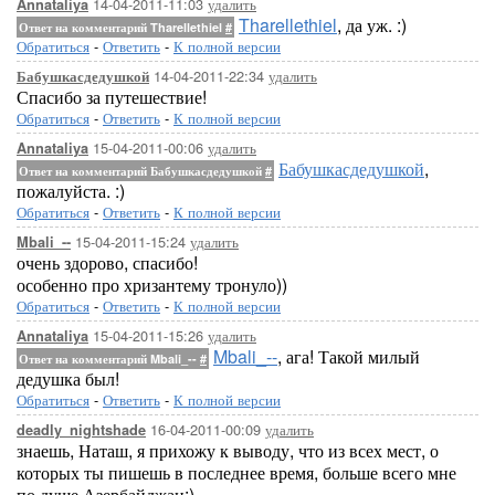
14-04-2011-11:03
удалить
Annataliya
Tharellethiel
, да уж. :)
Ответ на комментарий Tharellethiel
#
Обратиться
-
Ответить
-
К полной версии
14-04-2011-22:34
удалить
Бабушкасдедушкой
Спасибо за путешествие!
Обратиться
-
Ответить
-
К полной версии
15-04-2011-00:06
удалить
Annataliya
Бабушкасдедушкой
,
Ответ на комментарий Бабушкасдедушкой
#
пожалуйста. :)
Обратиться
-
Ответить
-
К полной версии
15-04-2011-15:24
удалить
Mbali_--
очень здорово, спасибо!
особенно про хризантему тронуло))
Обратиться
-
Ответить
-
К полной версии
15-04-2011-15:26
удалить
Annataliya
Mbali_--
, ага! Такой милый
Ответ на комментарий Mbali_--
#
дедушка был!
Обратиться
-
Ответить
-
К полной версии
16-04-2011-00:09
удалить
deadly_nightshade
знаешь, Наташ, я прихожу к выводу, что из всех мест, о
которых ты пишешь в последнее время, больше всего мне
по душе Азербайджан:)