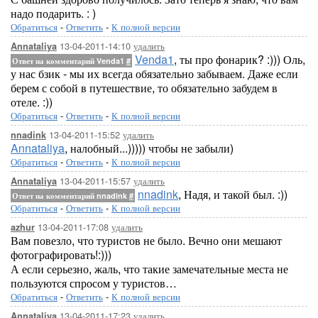
надо подарить. : )
Обратиться
-
Ответить
-
К полной версии
13-04-2011-14:10
удалить
Annataliya
Venda1
, ты про фонарик? :))) Оль,
Ответ на комментарий Venda1
#
у нас бзик - мы их всегда обязательно забываем. Даже если
берем с собой в путешествие, то обязательно забудем в
отеле. :))
Обратиться
-
Ответить
-
К полной версии
13-04-2011-15:52
удалить
nnadink
Annataliya
, налобный...))))) чтобы не забыли)
Обратиться
-
Ответить
-
К полной версии
13-04-2011-15:57
удалить
Annataliya
nnadink
, Надя, и такой был. :))
Ответ на комментарий nnadink
#
Обратиться
-
Ответить
-
К полной версии
13-04-2011-17:08
удалить
azhur
Вам повезло, что туристов не было. Вечно они мешают
фотографировать!:)))
А если серьезно, жаль, что такие замечательные места не
пользуются спросом у туристов…
Обратиться
-
Ответить
-
К полной версии
13-04-2011-17:23
удалить
Annataliya