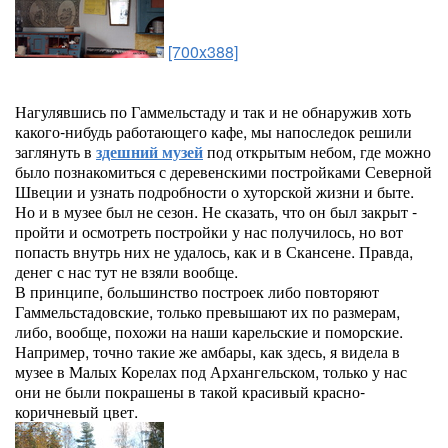
[700x388]
Нагулявшись по Гаммельстаду и так и не обнаружив хоть
какого-нибудь работающего кафе, мы напоследок решили
заглянуть в
здешний музей
под открытым небом, где можно
было познакомиться с деревенскими постройками Северной
Швеции и узнать подробности о хуторской жизни и быте.
Но и в музее был не сезон. Не сказать, что он был закрыт -
пройти и осмотреть постройки у нас получилось, но вот
попасть внутрь них не удалось, как и в Скансене. Правда,
денег с нас тут не взяли вообще.
В принципе, большинство построек либо повторяют
Гаммельстадовские, только превышают их по размерам,
либо, вообще, похожи на наши карельские и поморские.
Например, точно такие же амбары, как здесь, я видела в
музее в Малых Корелах под Архангельском, только у нас
они не были покрашены в такой красивый красно-
коричневый цвет.