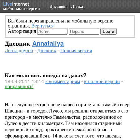
Live
Internet
Дневники
Личка
мобильная версия
Вы были перенаправлены на мобильную версию
страницы.
Вернуться!
Авторизация
Дневник
Annataliya
Лента друзей
-
Дневник
-
Полная версия
Как молились шведы на дачах?
18-04-2011 13:14
к комментариям
-
к полной версии
-
понравилось!
На следующее утро после нашего прилета на самый север
Швеции - в городок Лулео, мы решили отправиться в его
пригород - в местечко Гаммельстад, расположенное от
Лулео в десяти километрах. Там находился старинный
церковный город, практически нежилой сейчас, а
сформировавшийся в 14 веке за счет того, что шведы,