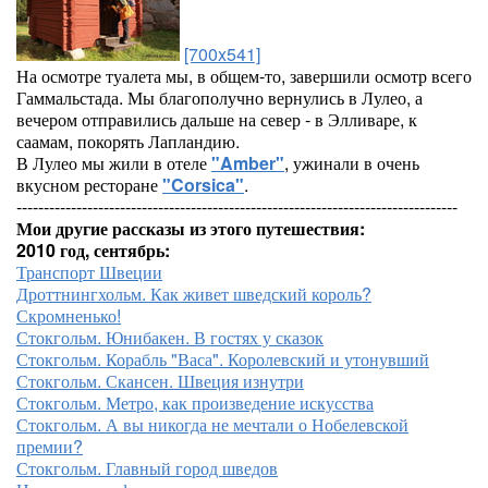
[700x541]
На осмотре туалета мы, в общем-то, завершили осмотр всего
Гаммальстада. Мы благополучно вернулись в Лулео, а
вечером отправились дальше на север - в Элливаре, к
саамам, покорять Лапландию.
В Лулео мы жили в отеле
"Amber"
, ужинали в очень
вкусном ресторане
"Corsica"
.
---------------------------------------------------------------------------------
Мои другие рассказы из этого путешествия:
2010 год, сентябрь:
Транспорт Швеции
Дроттнингхольм. Как живет шведский король?
Скромненько!
Стокгольм. Юнибакен. В гостях у сказок
Стокгольм. Корабль "Васа". Королевский и утонувший
Стокгольм. Скансен. Швеция изнутри
Стокгольм. Метро, как произведение искусства
Стокгольм. А вы никогда не мечтали о Нобелевской
премии?
Стокгольм. Главный город шведов