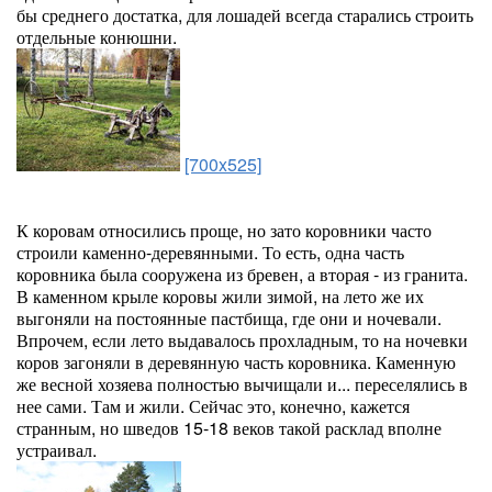
бы среднего достатка, для лошадей всегда старались строить
отдельные конюшни.
[700x525]
К коровам относились проще, но зато коровники часто
строили каменно-деревянными. То есть, одна часть
коровника была сооружена из бревен, а вторая - из гранита.
В каменном крыле коровы жили зимой, на лето же их
выгоняли на постоянные пастбища, где они и ночевали.
Впрочем, если лето выдавалось прохладным, то на ночевки
коров загоняли в деревянную часть коровника. Каменную
же весной хозяева полностью вычищали и... переселялись в
нее сами. Там и жили. Сейчас это, конечно, кажется
странным, но шведов 15-18 веков такой расклад вполне
устраивал.