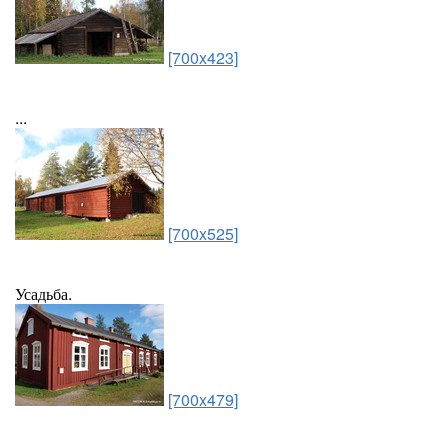
[700x423]
...
[700x525]
Усадьба.
[700x479]