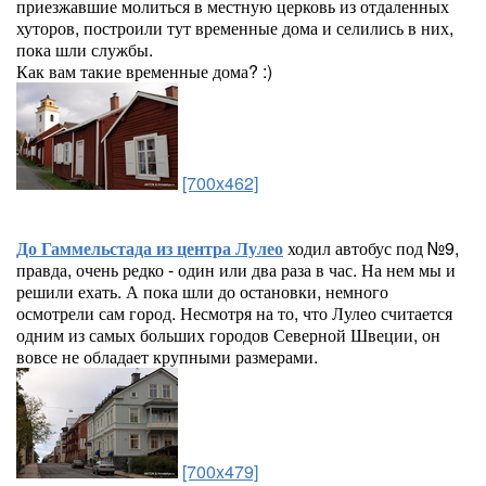
приезжавшие молиться в местную церковь из отдаленных
хуторов, построили тут временные дома и селились в них,
пока шли службы.
Как вам такие временные дома? :)
[700x462]
До Гаммельстада из центра Лулео
ходил автобус под №9,
правда, очень редко - один или два раза в час. На нем мы и
решили ехать. А пока шли до остановки, немного
осмотрели сам город. Несмотря на то, что Лулео считается
одним из самых больших городов Северной Швеции, он
вовсе не обладает крупными размерами.
[700x479]