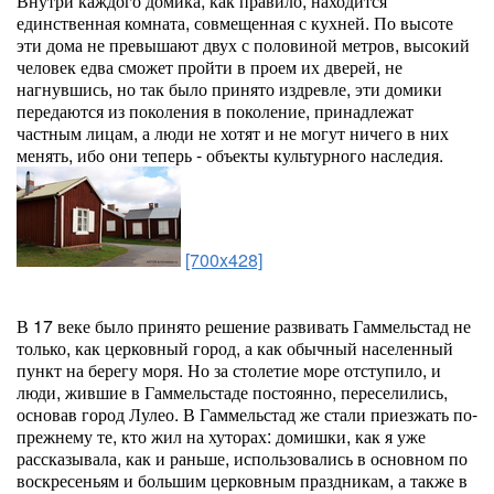
Внутри каждого домика, как правило, находится
единственная комната, совмещенная с кухней. По высоте
эти дома не превышают двух с половиной метров, высокий
человек едва сможет пройти в проем их дверей, не
нагнувшись, но так было принято издревле, эти домики
передаются из поколения в поколение, принадлежат
частным лицам, а люди не хотят и не могут ничего в них
менять, ибо они теперь - объекты культурного наследия.
[700x428]
В 17 веке было принято решение развивать Гаммельстад не
только, как церковный город, а как обычный населенный
пункт на берегу моря. Но за столетие море отступило, и
люди, жившие в Гаммельстаде постоянно, переселились,
основав город Лулео. В Гаммельстад же стали приезжать по-
прежнему те, кто жил на хуторах: домишки, как я уже
рассказывала, как и раньше, использовались в основном по
воскресеньям и большим церковным праздникам, а также в