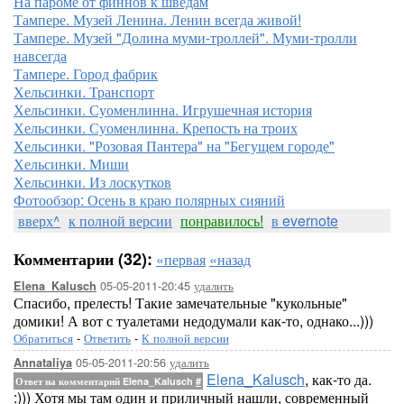
На пароме от финнов к шведам
Тампере. Музей Ленина. Ленин всегда живой!
Тампере. Музей "Долина муми-троллей". Муми-тролли
навсегда
Тампере. Город фабрик
Хельсинки. Транспорт
Хельсинки. Суоменлинна. Игрушечная история
Хельсинки. Суоменлинна. Крепость на троих
Хельсинки. "Розовая Пантера" на "Бегущем городе"
Хельсинки. Миши
Хельсинки. Из лоскутков
Фотообзор: Осень в краю полярных сияний
вверх^
к полной версии
понравилось!
в evernote
Комментарии (32):
«первая
«назад
05-05-2011-20:45
удалить
Elena_Kalusch
Спасибо, прелесть! Такие замечательные "кукольные"
домики! А вот с туалетами недодумали как-то, однако...)))
Обратиться
-
Ответить
-
К полной версии
05-05-2011-20:56
удалить
Annataliya
Elena_Kalusch
, как-то да.
Ответ на комментарий Elena_Kalusch
#
:))) Хотя мы там один и приличный нашли, современный