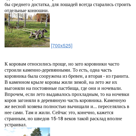
бы среднего достатка, для лошадей всегда старались строить
отдельные конюшни.
[700x525]
К коровам относились проще, но зато коровники часто
строили каменно-деревянными. То есть, одна часть
коровника была сооружена из бревен, а вторая - из гранита.
В каменном крыле коровы жили зимой, на лето же их
выгоняли на постоянные пастбища, где они и ночевали.
Впрочем, если лето выдавалось прохладным, то на ночевки
коров загоняли в деревянную часть коровника. Каменную
же весной хозяева полностью вычищали и... переселялись в
нее сами. Там и жили. Сейчас это, конечно, кажется
странным, но шведов 15-18 веков такой расклад вполне
устраивал.