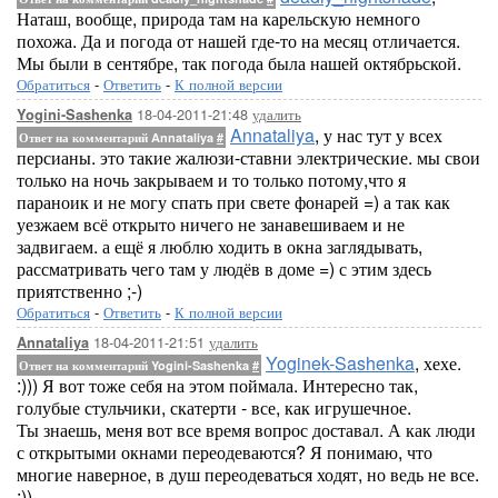
Наташ, вообще, природа там на карельскую немного
похожа. Да и погода от нашей где-то на месяц отличается.
Мы были в сентябре, так погода была нашей октябрьской.
Обратиться
-
Ответить
-
К полной версии
18-04-2011-21:48
удалить
Yogini-Sashenka
Annataliya
, у нас тут у всех
Ответ на комментарий Annataliya
#
персианы. это такие жалюзи-ставни электрические. мы свои
только на ночь закрываем и то только потому,что я
параноик и не могу спать при свете фонарей =) а так как
уезжаем всё открыто ничего не занавешиваем и не
задвигаем. а ещё я люблю ходить в окна заглядывать,
рассматривать чего там у людёв в доме =) с этим здесь
приятственно ;-)
Обратиться
-
Ответить
-
К полной версии
18-04-2011-21:51
удалить
Annataliya
Yoginek-Sashenka
, хехе.
Ответ на комментарий Yogini-Sashenka
#
:))) Я вот тоже себя на этом поймала. Интересно так,
голубые стульчики, скатерти - все, как игрушечное.
Ты знаешь, меня вот все время вопрос доставал. А как люди
с открытыми окнами переодеваются? Я понимаю, что
многие наверное, в душ переодеваться ходят, но ведь не все.
:))