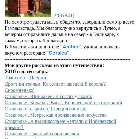
[700x541]
На осмотре туалета мы, в общем-то, завершили осмотр всего
Гаммальстада. Мы благополучно вернулись в Лулео, а
вечером отправились дальше на север - в Элливаре, к
саамам, покорять Лапландию.
В Лулео мы жили в отеле
"Amber"
, ужинали в очень
вкусном ресторане
"Corsica"
.
---------------------------------------------------------------------------------
Мои другие рассказы из этого путешествия:
2010 год, сентябрь:
Транспорт Швеции
Дроттнингхольм. Как живет шведский король?
Скромненько!
Стокгольм. Юнибакен. В гостях у сказок
Стокгольм. Корабль "Васа". Королевский и утонувший
Стокгольм. Скансен. Швеция изнутри
Стокгольм. Метро, как произведение искусства
Стокгольм. А вы никогда не мечтали о Нобелевской
премии?
Стокгольм. Главный город шведов