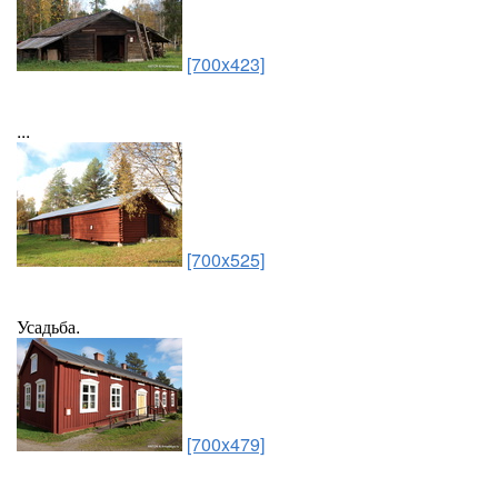
[700x423]
...
[700x525]
Усадьба.
[700x479]