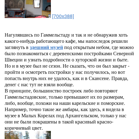
[700x388]
Нагулявшись по Гаммельстаду и так и не обнаружив хоть
какого-нибудь работающего кафе, мы напоследок решили
заглянуть в
здешний музей
под открытым небом, где можно
было познакомиться с деревенскими постройками Северной
Швеции и узнать подробности о хуторской жизни и быте.
Но и в музее был не сезон. Не сказать, что он был закрыт -
пройти и осмотреть постройки у нас получилось, но вот
попасть внутрь них не удалось, как и в Скансене. Правда,
денег с нас тут не взяли вообще.
В принципе, большинство построек либо повторяют
Гаммельстадовские, только превышают их по размерам,
либо, вообще, похожи на наши карельские и поморские.
Например, точно такие же амбары, как здесь, я видела в
музее в Малых Корелах под Архангельском, только у нас
они не были покрашены в такой красивый красно-
коричневый цвет.