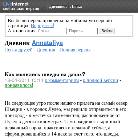
Live
Internet
Дневники
Личка
мобильная версия
Вы были перенаправлены на мобильную версию
страницы.
Вернуться!
Авторизация
Дневник
Annataliya
Лента друзей
-
Дневник
-
Полная версия
Как молились шведы на дачах?
18-04-2011 13:14
к комментариям
-
к полной версии
-
понравилось!
На следующее утро после нашего прилета на самый север
Швеции - в городок Лулео, мы решили отправиться в его
пригород - в местечко Гаммельстад, расположенное от
Лулео в десяти километрах. Там находился старинный
церковный город, практически нежилой сейчас, а
сформировавшийся в 14 веке за счет того, что шведы,