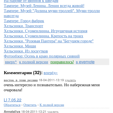
На пароме от финнов к шведам
Тампере. Музей Ленина. Ленин всегда живой!
Тампере. Музей "Долина муми-троллей". Муми-тролли
навсегда
Тампере. Город фабрик
Хельсинки. Транспорт
Хельсинки. Суоменлинна. Игрушечная история
Хельсинки. Суоменлинна. Крепость на троих
Хельсинки. "Розовая Пантера" на "Бегущем городе"
Хельсинки. Миши
Хельсинки. Из лоскутков
Фотообзор: Осень в краю полярных сияний
вверх^
к полной версии
понравилось!
в evernote
Комментарии (32):
вперёд»
18-04-2011-13:19
удалить
восток_в_тени_ресниц
очень интересно и познавательно. Но набережная меня
очаровала!
LI 7.05.22
Обратиться
-
Ответить
-
К полной версии
18-04-2011-13:21
удалить
Annataliya