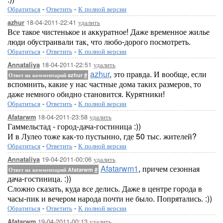
Обратиться
-
Ответить
-
К полной версии
18-04-2011-22:41
удалить
azhur
Все такое чистенькое и аккуратное! Даже временное жилье
люди обустраивали так, что любо-дорого посмотреть.
Обратиться
-
Ответить
-
К полной версии
18-04-2011-22:51
удалить
Annataliya
azhur
, это правда. И вообще, если
Ответ на комментарий azhur
#
вспомнить, какие у нас частные дома таких размеров, то
даже немного обидно становится. Курятники!
Обратиться
-
Ответить
-
К полной версии
18-04-2011-23:58
удалить
Afatarwm
Гаммельстад - город-дача-гостиница :))
И в Лулео тоже как-то пустынно, где 50 тыс. жителей?
Обратиться
-
Ответить
-
К полной версии
19-04-2011-00:06
удалить
Annataliya
Afatarwm1
, причем сезонная
Ответ на комментарий Afatarwm
#
дача-гостиница. :))
Сложно сказать, куда все делись. Даже в центре города в
часы-пик и вечером народа почти не было. Попрятались. :))
Обратиться
-
Ответить
-
К полной версии
19-04-2011-00:13
удалить
Afatarwm