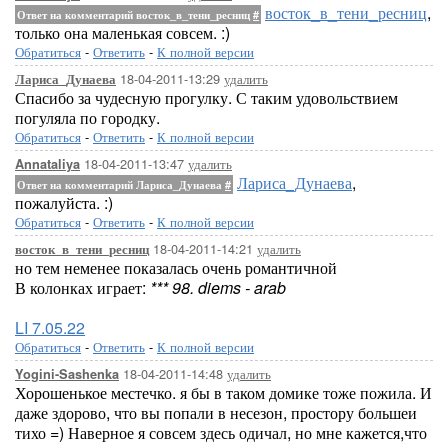
восток_в_тени_ресниц
,
Ответ на комментарий восток_в_тени_ресниц
#
только она маленькая совсем. :)
Обратиться
-
Ответить
-
К полной версии
18-04-2011-13:29
удалить
Лариса_Дунаева
Спасибо за чудесную прогулку. С таким удовольствием
погуляла по городку.
Обратиться
-
Ответить
-
К полной версии
18-04-2011-13:47
удалить
Annataliya
Лариса_Дунаева
,
Ответ на комментарий Лариса_Дунаева
#
пожалуйста. :)
Обратиться
-
Ответить
-
К полной версии
18-04-2011-14:21
удалить
восток_в_тени_ресниц
но тем неменее показалась очень романтичной
В колонках играет:
*** 98. diems - arab
LI 7.05.22
Обратиться
-
Ответить
-
К полной версии
18-04-2011-14:48
удалить
Yogini-Sashenka
Хорошенькое местечко. я бы в таком домике тоже пожила. И
даже здорово, что вы попали в несезон, простору большеи
тихо =) Наверное я совсем здесь одичал, но мне кажется,что