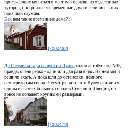
приезжавшие молиться в местную церковь из отдаленных
хуторов, построили тут временные дома и селились в них,
пока шли службы.
Как вам такие временные дома? :)
[700x462]
До Гаммельстада из центра Лулео
ходил автобус под №9,
правда, очень редко - один или два раза в час. На нем мы и
решили ехать. А пока шли до остановки, немного
осмотрели сам город. Несмотря на то, что Лулео считается
одним из самых больших городов Северной Швеции, он
вовсе не обладает крупными размерами.
[700x479]