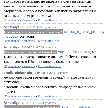
это совсем нормально не закрывать окна на стописят
замков. Задумавшись, загрустила. Видно от реалий я
оторвалась и совсем позабыла как нужно закрываться и
заборами ещё укреплятсья =(
Обратиться
-
Ответить
-
К полной версии
18-04-2011-15:00
удалить
Annataliya
восток_в_тени_ресниц
,
Ответ на комментарий восток_в_тени_ресниц
#
я с тобой согласна.
Обратиться
-
Ответить
-
К полной версии
18-04-2011-15:01
удалить
Annataliya
Yoginek-Sashenka
, вы
Ответ на комментарий Yogini-Sashenka
#
тоже окна не загораживаете шторами? Честно говоря, я
такое только в Швеции видела, больше нигде.
Обратиться
-
Ответить
-
К полной версии
18-04-2011-20:17
удалить
deadly_nightshade
можно мне такой временный домик?) и еще скамейку
лежачую!
а вообще, очень милое местечко. природа прямо в моем
вкусе:)
Обратиться
-
Ответить
-
К полной версии
18-04-2011-20:31
удалить
Annataliya
deadly_nightshade
,
Ответ на комментарий deadly_nightshade
#