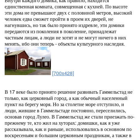
Внутри каждого домика, как правило, находится
единственная комната, совмещенная с кухней. По высоте
эти дома не превышают двух с половиной метров, высокий
человек едва сможет пройти в проем их дверей, не
нагнувшись, но так было принято издревле, эти домики
передаются из поколения в поколение, принадлежат
частным лицам, а люди не хотят и не могут ничего в них
менять, ибо они теперь - объекты культурного наследия.
[700x428]
В 17 веке было принято решение развивать Гаммельстад не
только, как церковный город, а как обычный населенный
пункт на берегу моря. Но за столетие море отступило, и
люди, жившие в Гаммельстаде постоянно, переселились,
основав город Лулео. В Гаммельстад же стали приезжать по-
прежнему те, кто жил на хуторах: домишки, как я уже
рассказывала, как и раньше, использовались в основном по
воскресеньям и большим церковным праздникам, а также в