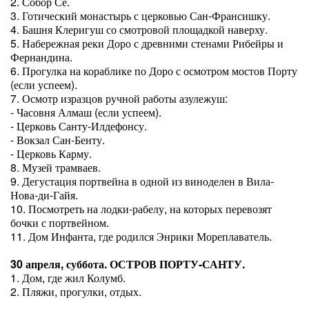
2. Собор Се.
3. Готический монастырь с церковью Сан-Франсишку.
4. Башня Клеригуш со смотровой площадкой наверху.
5. Набережная реки Доро с древними стенами Рибейры и
Фернандина.
6. Прогулка на кораблике по Доро с осмотром мостов Порту
(если успеем).
7. Осмотр изразцов ручной работы азулежуш:
- Часовня Алмаш (если успеем).
- Церковь Санту-Илдефонсу.
- Вокзал Сан-Бенту.
- Церковь Карму.
8. Музей трамваев.
9. Дегустация портвейна в одной из виноделен в Вила-
Нова-ди-Гайя.
10. Посмотреть на лодки-рабелу, на которых перевозят
бочки с портвейном.
11. Дом Инфанта, где родился Энрики Мореплаватель.
30 апреля, суббота. ОСТРОВ ПОРТУ-САНТУ.
1. Дом, где жил Колумб.
2. Пляжи, прогулки, отдых.