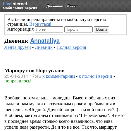
Live
Internet
Дневники
Личка
мобильная версия
Вы были перенаправлены на мобильную версию
страницы.
Вернуться!
Авторизация
Дневник
Annataliya
Лента друзей
-
Дневник
-
Полная версия
Маршрут по Португалии
25-04-2011 17:46
к комментариям
-
к полной версии
-
понравилось!
Вообще, португальцы - молодцы. Вместо обычных виз
выдали нам мульти с возможным сроком пребывания в
шенгене аж 45 дней. Другой вопрос - на кой они нам? :)
В общем, завтра днем отчаливаем из "Шереметьева". Что-то
в последнее время столько всего навалилось, что едва
успели дела разгрести. Да и то не все. Так что, маршрут