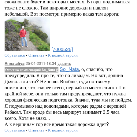
сложновато будет в некоторых местах. В горы подниматься
тоже не сложно. Там широкие дорожки и наклон
небольшой. Вот посмотри примерно какая там дорога:
[700x525]
Обратиться
-
Ответить
-
К полной версии
25-04-2011-18:34
удалить
Annataliya
So_Nata
, о, спасибо, что
Ответ на комментарий So_Nata
#
предупредила. Я про те, что по ливадам. Но вот, долина
Дьявола ли это? Не знаю. Вообще, судя по твоему
описанию, это, скорее всего, первый из моего списка. По
крайней мере, они только там предупреждают, что нужна
хорошая физическая подготовка. Значит, туда мы не пойдем.
Я подумываю над водопадами, которые рядом с деревней
Рабасал. Там вроде бы весь маршрут занимает 3,5 часа
всего. Хотя не знаю...
А к вершинам гор все время такая дорожка идет?
Обратиться
-
Ответить
-
К полной версии