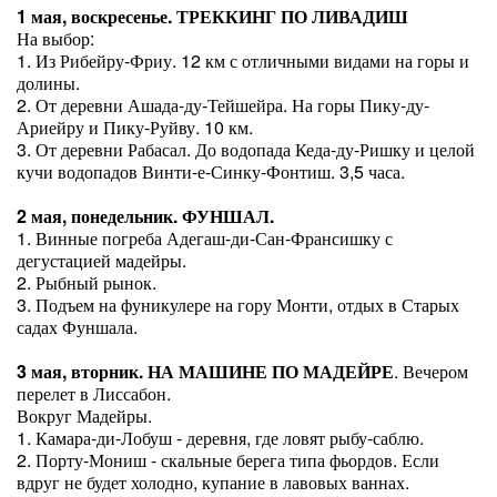
1 мая, воскресенье. ТРЕККИНГ ПО ЛИВАДИШ
На выбор:
1. Из Рибейру-Фриу. 12 км с отличными видами на горы и
долины.
2. От деревни Ашада-ду-Тейшейра. На горы Пику-ду-
Ариейру и Пику-Руйву. 10 км.
3. От деревни Рабасал. До водопада Кеда-ду-Ришку и целой
кучи водопадов Винти-е-Синку-Фонтиш. 3,5 часа.
2 мая, понедельник. ФУНШАЛ.
1. Винные погреба Адегаш-ди-Сан-Франсишку с
дегустацией мадейры.
2. Рыбный рынок.
3. Подъем на фуникулере на гору Монти, отдых в Старых
садах Фуншала.
3 мая, вторник. НА МАШИНЕ ПО МАДЕЙРЕ
. Вечером
перелет в Лиссабон.
Вокруг Мадейры.
1. Камара-ди-Лобуш - деревня, где ловят рыбу-саблю.
2. Порту-Мониш - скальные берега типа фьордов. Если
вдруг не будет холодно, купание в лавовых ваннах.