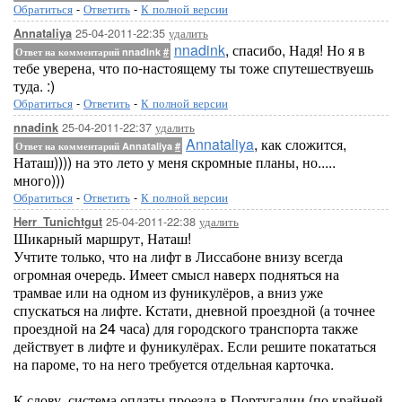
Обратиться
-
Ответить
-
К полной версии
25-04-2011-22:35
удалить
Annataliya
nnadink
, спасибо, Надя! Но я в
Ответ на комментарий nnadink
#
тебе уверена, что по-настоящему ты тоже спутешествуешь
туда. :)
Обратиться
-
Ответить
-
К полной версии
25-04-2011-22:37
удалить
nnadink
Annataliya
, как сложится,
Ответ на комментарий Annataliya
#
Наташ)))) на это лето у меня скромные планы, но.....
много)))
Обратиться
-
Ответить
-
К полной версии
25-04-2011-22:38
удалить
Herr_Tunichtgut
Шикарный маршрут, Наташ!
Учтите только, что на лифт в Лиссабоне внизу всегда
огромная очередь. Имеет смысл наверх подняться на
трамвае или на одном из фуникулёров, а вниз уже
спускаться на лифте. Кстати, дневной проездной (а точнее
проездной на 24 часа) для городского транспорта также
действует в лифте и фуникулёрах. Если решите покататься
на пароме, то на него требуется отдельная карточка.
К слову, система оплаты проезда в Португалии (по крайней