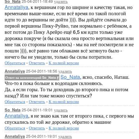
25-04-2011-18:49
удалить
So_Nata
Annataliya
, к вершинам гор по ширине и качеству такая, но
временами выше-ниже, если всё время по такой пологой
идти то до вершины не дойти )))). Вы дойдёте сначала до
первой вершины Пику-Руйво, там нормально с ребёнком, а
вот потом до Пику Арейро ещё 6,5 км идти только уже
дорожка покруче (я бы сказала она просто вертикальная или
мне так со стороны показалось) - мы на неё посмотрели и не
пошли )))), всё равно там облаками всё затянуто было -
ничего бы не увидели, только бы силы потратили.
Обратиться
-
Ответить
-
К полной версии
25-04-2011-18:56
удалить
Annataliya
So_Nata
, ясно, спасибо, Наташ.
Ответ на комментарий So_Nata
#
Что-то я пока больше к водопадам склоняюсь.
Да, а если горы. То ты доходишь до второго пика и потом
назад? Или там тоже можно спуститься?
Обратиться
-
Ответить
-
К полной версии
25-04-2011-19:01
удалить
So_Nata
Annataliya
, я не знаю как там от второго пика, с первого мы
спускались по той же дорожке, обратно к машине
Обратиться
-
Ответить
-
К полной версии
25-04-2011-19:01
удалить
Annataliya