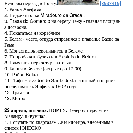
Вечером переезд в Порту.
[393x419]
1. Район Альфама.
2. Видовая точка Miradouro da Graca .
3. Prasa do Comercio на берегу Тежу - главная площадь
Лиссабона.
4. Покататься на кораблике.
5. Белем - место, откуда отправился в плаванье Васка да
Гама.
6. Монастрырь иеронимитов в Белеме.
7. Попробовать булочки в Pasteis de Belem.
8. Памятник первооткрывателям.
9. Башня в Белеме (открыта до 17.00).
10. Район Baixa.
11. Лифт Elevador de Santa Justa, который построил
последователь Эйфеля в 1902 году.
12. Трамваи.
13. Метро.
29 апреля, пятница. ПОРТУ.
Вечером перелет на
Мадайру, в Фуншал.
1. Погулять по кварталам Се и Рибейра, внесенным в
список ЮНЕСКО.