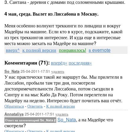
3. Сантана - деревня с домами под соломенными крышами.
4 мая, среда. Вылет из Лиссабона в Москву.
Меня особенно волнуют треккинги по ливадиш и вокруг
Мадейры на машине. Если кто в курсе, подскажите, какой
из трех треккингов интереснее. И куда еще в интересные
места можно заехать на Мадейре на машине?
вверх^
к полной версии
понравилось!
в evernote
Комментарии (71):
вперёд»
последняя»
25-04-2011-17:51
удалить
So_Nata
У нас практически такой же маршрут бы. Мы прилетели в
Лиссабон, пробыли там три дня, посмотрели
достопримечательности Лиссабона, потом съездили в
Синтру и на мыс Кабо Да Року. Потом перелетели на
Мадейру на неделю. Интересно будет почитать ваш отчёт.
Обратиться
-
Ответить
-
К полной версии
25-04-2011-17:51
удалить
Annataliya
So_Nata
, а на Мадейре что
Ответ на комментарий So_Nata
#
смотрели?
Обратиться
-
Ответить
-
К полной версии