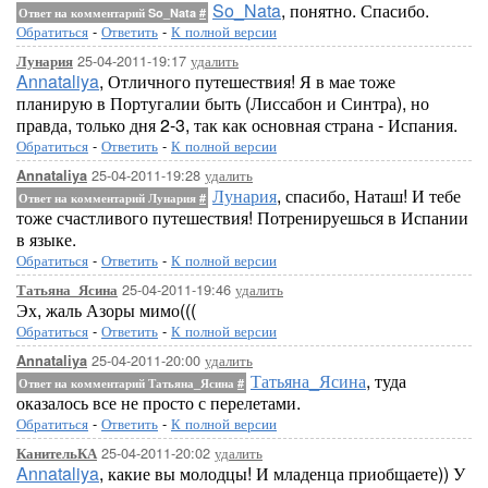
So_Nata
, понятно. Спасибо.
Ответ на комментарий So_Nata
#
Обратиться
-
Ответить
-
К полной версии
25-04-2011-19:17
удалить
Лунария
Annataliya
, Отличного путешествия! Я в мае тоже
планирую в Португалии быть (Лиссабон и Синтра), но
правда, только дня 2-3, так как основная страна - Испания.
Обратиться
-
Ответить
-
К полной версии
25-04-2011-19:28
удалить
Annataliya
Лунария
, спасибо, Наташ! И тебе
Ответ на комментарий Лунария
#
тоже счастливого путешествия! Потренируешься в Испании
в языке.
Обратиться
-
Ответить
-
К полной версии
25-04-2011-19:46
удалить
Татьяна_Ясина
Эх, жаль Азоры мимо(((
Обратиться
-
Ответить
-
К полной версии
25-04-2011-20:00
удалить
Annataliya
Татьяна_Ясина
, туда
Ответ на комментарий Татьяна_Ясина
#
оказалось все не просто с перелетами.
Обратиться
-
Ответить
-
К полной версии
25-04-2011-20:02
удалить
КанительКА
Annataliya
, какие вы молодцы! И младенца приобщаете)) У