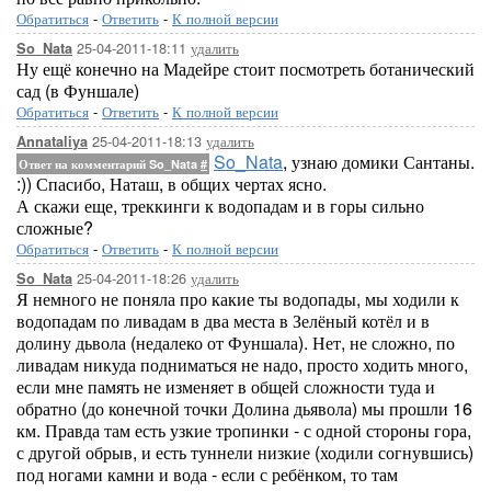
Обратиться
-
Ответить
-
К полной версии
25-04-2011-18:11
удалить
So_Nata
Ну ещё конечно на Мадейре стоит посмотреть ботанический
сад (в Фуншале)
Обратиться
-
Ответить
-
К полной версии
25-04-2011-18:13
удалить
Annataliya
So_Nata
, узнаю домики Сантаны.
Ответ на комментарий So_Nata
#
:)) Спасибо, Наташ, в общих чертах ясно.
А скажи еще, треккинги к водопадам и в горы сильно
сложные?
Обратиться
-
Ответить
-
К полной версии
25-04-2011-18:26
удалить
So_Nata
Я немного не поняла про какие ты водопады, мы ходили к
водопадам по ливадам в два места в Зелёный котёл и в
долину дьвола (недалеко от Фуншала). Нет, не сложно, по
ливадам никуда подниматься не надо, просто ходить много,
если мне память не изменяет в общей сложности туда и
обратно (до конечной точки Долина дьявола) мы прошли 16
км. Правда там есть узкие тропинки - с одной стороны гора,
с другой обрыв, и есть туннели низкие (ходили согнувшись)
под ногами камни и вода - если с ребёнком, то там