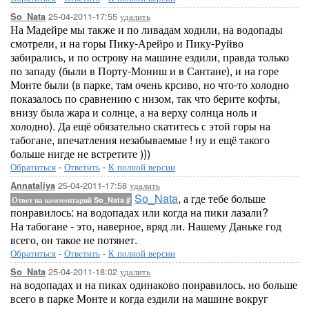
25-04-2011-17:55
удалить
So_Nata
На Мадейре мы также и по ливадам ходили, на водопады
смотрели, и на горы Пику-Арейро и Пику-Руйво
забирались, и по острову на машине ездили, правда только
по западу (были в Порту-Мониш и в Сантане), и на горе
Монте были (в парке, там очень крсиво, но что-то холодно
показалось по сравнению с низом, так что берите кофты,
внизу была жара и солнце, а на верху солнца ноль и
холодно). Да ещё обязательно скатитесь с этой горы на
табогане, впечатления незабываемые ! ну и ещё такого
больше нигде не встретите )))
Обратиться
-
Ответить
-
К полной версии
25-04-2011-17:58
удалить
Annataliya
So_Nata
, а где тебе больше
Ответ на комментарий So_Nata
#
понравилось: на водопадах или когда на пики лазали?
На табогане - это, наверное, вряд ли. Нашему Даньке год
всего, он такое не потянет.
Обратиться
-
Ответить
-
К полной версии
25-04-2011-18:02
удалить
So_Nata
на водопадах и на пиках одинаково понравилось. но больше
всего в парке Монте и когда ездили на машине вокруг