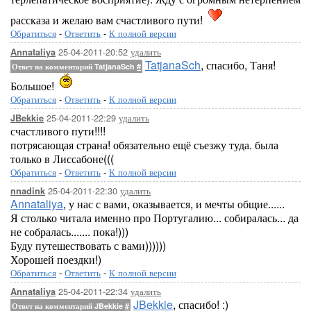
рассказа и желаю вам счастливого пути!
Обратиться
-
Ответить
-
К полной версии
25-04-2011-20:52
удалить
Annataliya
TatjanaSch
, спасибо, Таня!
Ответ на комментарий TatjanaSch
#
Большое!
Обратиться
-
Ответить
-
К полной версии
25-04-2011-22:29
удалить
JBekkie
счастливого пути!!!!
потрясающая страна! обязательно ещё съезжу туда. была
только в Лиссабоне(((
Обратиться
-
Ответить
-
К полной версии
25-04-2011-22:30
удалить
nnadink
Annataliya
, у нас с вами, оказывается, и мечты общие......
Я столько читала именно про Португалию... собиралась... да
не собралась....... пока!)))
Буду путешествовать с вами))))))
Хорошей поездки!)
Обратиться
-
Ответить
-
К полной версии
25-04-2011-22:34
удалить
Annataliya
JBekkie
, спасибо! :)
Ответ на комментарий JBekkie
#