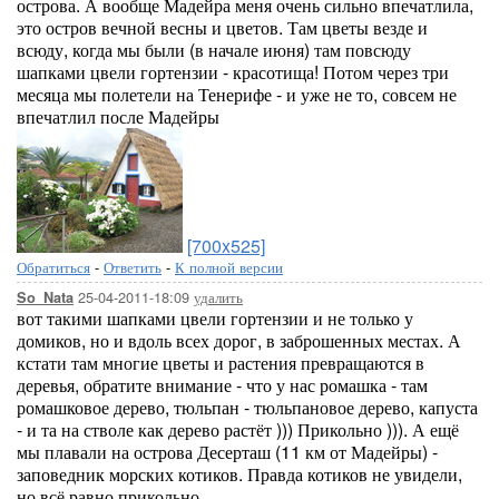
острова. А вообще Мадейра меня очень сильно впечатлила,
это остров вечной весны и цветов. Там цветы везде и
всюду, когда мы были (в начале июня) там повсюду
шапками цвели гортензии - красотища! Потом через три
месяца мы полетели на Тенерифе - и уже не то, совсем не
впечатлил после Мадейры
[700x525]
Обратиться
-
Ответить
-
К полной версии
25-04-2011-18:09
удалить
So_Nata
вот такими шапками цвели гортензии и не только у
домиков, но и вдоль всех дорог, в заброшенных местах. А
кстати там многие цветы и растения превращаются в
деревья, обратите внимание - что у нас ромашка - там
ромашковое дерево, тюльпан - тюльпановое дерево, капуста
- и та на стволе как дерево растёт ))) Прикольно ))). А ещё
мы плавали на острова Десерташ (11 км от Мадейры) -
заповедник морских котиков. Правда котиков не увидели,
но всё равно прикольно.