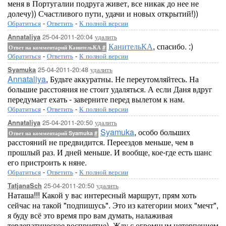
меня в Португалии подруга живет, все никак до нее не
долечу)) Счастливого пути, удачи и новых открытий!))
Обратиться
-
Ответить
-
К полной версии
25-04-2011-20:04
удалить
Annataliya
КанительКА
, спасибо. :)
Ответ на комментарий КанительКА
#
Обратиться
-
Ответить
-
К полной версии
25-04-2011-20:48
удалить
Syamuka
Annataliya
, Будьте аккуратны. Не переутомляйтесь. На
большие расстояния не стоит удаляться. А если Даня вдруг
передумает ехать - заверните перед вылетом к нам.
Обратиться
-
Ответить
-
К полной версии
25-04-2011-20:50
удалить
Annataliya
Syamuka
, особо больших
Ответ на комментарий Syamuka
#
расстояний не предвидится. Переездов меньше, чем в
прошлый раз. И дней меньше. И вообще, кое-где есть шанс
его пристроить к няне.
Обратиться
-
Ответить
-
К полной версии
25-04-2011-20:50
удалить
TatjanaSch
Наташа!!! Какой у вас интересный маршрут, прям хоть
сейчас на такой "подпишусь". Это из категории моих "мечт",
я буду всё это время про вам думать, налаживая
терлепатическое восприятие). Жду с огромным нетерпением