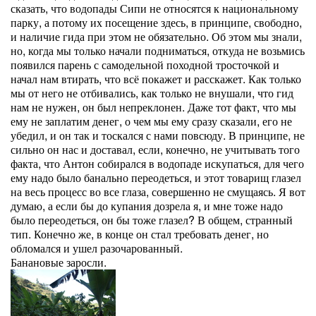
сказать, что водопады Сипи не относятся к национальному
парку, а потому их посещение здесь, в принципе, свободно,
и наличие гида при этом не обязательно. Об этом мы знали,
но, когда мы только начали подниматься, откуда не возьмись
появился парень с самодельной походной тросточкой и
начал нам втирать, что всё покажет и расскажет. Как только
мы от него не отбивались, как только не внушали, что гид
нам не нужен, он был непреклонен. Даже тот факт, что мы
ему не заплатим денег, о чем мы ему сразу сказали, его не
убедил, и он так и тоскался с нами повсюду. В принципе, не
сильно он нас и доставал, если, конечно, не учитывать того
факта, что Антон собирался в водопаде искупаться, для чего
ему надо было банально переодеться, и этот товарищ глазел
на весь процесс во все глаза, совершенно не смущаясь. Я вот
думаю, а если бы до купания дозрела я, и мне тоже надо
было переодеться, он бы тоже глазел? В общем, странный
тип. Конечно же, в конце он стал требовать денег, но
обломался и ушел разочарованный.
Банановые заросли.