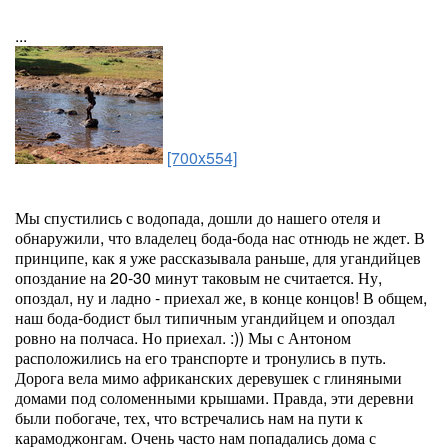
...
[700x554]
Мы спустились с водопада, дошли до нашего отеля и
обнаружили, что владелец бода-бода нас отнюдь не ждет. В
принципе, как я уже рассказывала раньше, для угандийцев
опоздание на 20-30 минут таковым не считается. Ну,
опоздал, ну и ладно - приехал же, в конце концов! В общем,
наш бода-бодист был типичным угандийцем и опоздал
ровно на полчаса. Но приехал. :)) Мы с Антоном
расположились на его транспорте и тронулись в путь.
Дорога вела мимо африканских деревушек с глиняными
домами под соломенными крышами. Правда, эти деревни
были побогаче, тех, что встречались нам на пути к
карамоджонгам. Очень часто нам попадались дома с