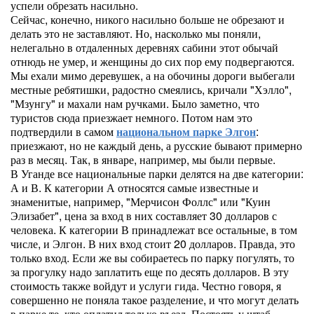
успели обрезать насильно.
Сейчас, конечно, никого насильно больше не обрезают и
делать это не заставляют. Но, насколько мы поняли,
нелегально в отдаленных деревнях сабини этот обычай
отнюдь не умер, и женщины до сих пор ему подвергаются.
Мы ехали мимо деревушек, а на обочины дороги выбегали
местные ребятишки, радостно смеялись, кричали "Хэлло",
"Мзунгу" и махали нам ручками. Было заметно, что
туристов сюда приезжает немного. Потом нам это
подтвердили в самом
национальном парке Элгон
:
приезжают, но не каждый день, а русские бывают примерно
раз в месяц. Так, в январе, например, мы были первые.
В Уганде все национальные парки делятся на две категории:
А и В. К категории А относятся самые известные и
знаменитые, например, "Мерчисон Фоллс" или "Куин
Элизабет", цена за вход в них составляет 30 долларов с
человека. К категории В принадлежат все остальные, в том
числе, и Элгон. В них вход стоит 20 долларов. Правда, это
только вход. Если же вы собираетесь по парку погулять, то
за прогулку надо заплатить еще по десять долларов. В эту
стоимость также войдут и услуги гида. Честно говоря, я
совершенно не поняла такое разделение, и что могут делать
в парке те, кто оплатил только въезд. Постоять у штаб-