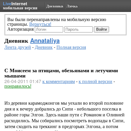
Live
Internet
Дневники
Личка
мобильная версия
Вы были перенаправлены на мобильную версию
страницы.
Вернуться!
Авторизация
Дневник
Annataliya
Лента друзей
-
Дневник
-
Полная версия
С Моисеем за птицами, обезьянами и летучими
мышами
26-04-2011 01:47
к комментариям
-
к полной версии
-
понравилось!
Из деревни карамоджонгов мы уехали во второй половине
дня и к вечеру добрались до Сипи - небольшого поселка в
районе горы Элгон. Здесь наши пути с Романом и Оливией
расходились. Мы собирались посмотреть водопады в Сипи,
затем сходить на треккинг в предгорьях Элгона, а потом