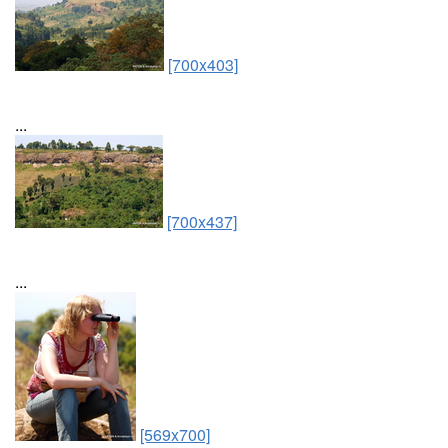
[700x403]
...
[700x437]
...
[569x700]