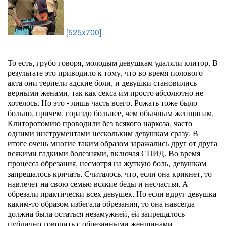
[525x700]
То есть, грубо говоря, молодым девушкам удаляли клитор. В
результате это приводило к тому, что во время полового
акта они терпели адские боли, и девушки становились
верными женами, так как секса им просто абсолютно не
хотелось. Но это - лишь часть всего. Рожать тоже было
больно, причем, гораздо больнее, чем обычным женщинам.
Клиторотомию проводили без всякого наркоза, часто
одними инструментами нескольким девушкам сразу. В
итоге очень многие таким образом заражались друг от друга
всякими гадкими болезнями, включая СПИД. Во время
процесса обрезания, несмотря на жуткую боль, девушкам
запрещалось кричать. Считалось, что, если она крикнет, то
навлечет на свою семью всякие беды и несчастья. А
обрезали практически всех девушек. Но если вдруг девушка
каким-то образом избегала обрезания, то она навсегда
должна была остаться незамужней, ей запрещалось
публично говорить с обрезанными женщинами,