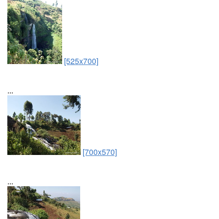
[525x700]
...
[700x570]
...