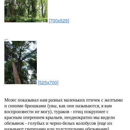
[700x525]
...
[525x700]
Мозес показывал нам разных маленьких птичек с желтыми
и синими брюшками (увы, как они называются, я вам
воспроизвести не могу), тураков - птиц покрупнее с
красным оперением крыльев, неоднократно мы видели
обезьянок - голубых и черно-белых колобусов (еще их
называют гверецами или толстотелыми обезьянами),