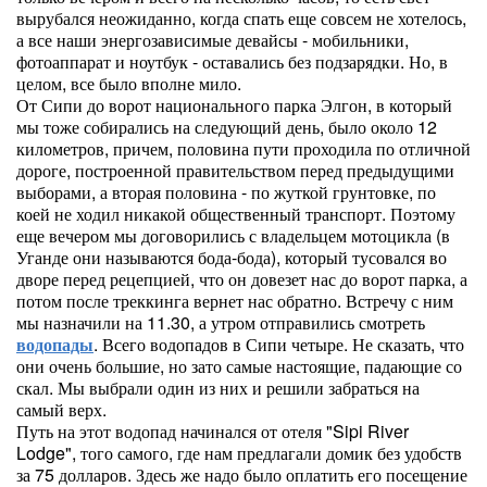
вырубался неожиданно, когда спать еще совсем не хотелось,
а все наши энергозависимые девайсы - мобильники,
фотоаппарат и ноутбук - оставались без подзарядки. Но, в
целом, все было вполне мило.
От Сипи до ворот национального парка Элгон, в который
мы тоже собирались на следующий день, было около 12
километров, причем, половина пути проходила по отличной
дороге, построенной правительством перед предыдущими
выборами, а вторая половина - по жуткой грунтовке, по
коей не ходил никакой общественный транспорт. Поэтому
еще вечером мы договорились с владельцем мотоцикла (в
Уганде они называются бода-бода), который тусовался во
дворе перед рецепцией, что он довезет нас до ворот парка, а
потом после треккинга вернет нас обратно. Встречу с ним
мы назначили на 11.30, а утром отправились смотреть
водопады
. Всего водопадов в Сипи четыре. Не сказать, что
они очень большие, но зато самые настоящие, падающие со
скал. Мы выбрали один из них и решили забраться на
самый верх.
Путь на этот водопад начинался от отеля "Sipi River
Lodge", того самого, где нам предлагали домик без удобств
за 75 долларов. Здесь же надо было оплатить его посещение