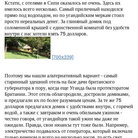
Кстати, с отелями в Сипи оказалось не очень. Здесь их
имелось всего несколько. Самый приличный находился
прямо под водопадом, но по угандийским меркам стоил
просто нереальных денег. За глиняный домик под
соломенной крышей с единственной комнатой без удобств
внутри с нас хотели взять 75 долларов.
[700x339]
Поэтому мы нашли альтернативный вариант - самый
старинный здешний отель на базе дачи британского
губернатора в пору, когда еще Уганда была протекторатом
Британии. Этот отель облагородили, достроили домиками,
и предлагали их по более разумным ценам. За те же 75
долларов предлагался домик с удобствами внутри, с горячей
водой, а также с завтраком и очень обильным ужином -
честно говоря, от угандийцев такой ужин мы даже не
ожидали. Правда, свои нюансы тут тоже были. Например,
электричество подавалось от генератора, который включали
только вечером и всего на несколько часов, то есть свет