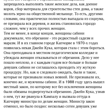
запрещалось выполнять такие женские дела, как доение
коров, сбор материала для строительства стен дома, а также
молоть зерно на общественной мельнице. То есть, другими
словами, она практически полностью выпадала из социума,
ее презирала вся деревня, и жизнь становилась гораздо
сложнее, чем у всех прочих женщин.
Тем не менее, в конце концов, женщины сабини
докумекали, что обрезание - это редкостный садизм и
маразм. И в их главном городе Капчорве в 1970-х годах
появилась некая Джейн Кука, которая стала с этим бороться.
Она преподавала в местном педагогическом колледже и
убеждала женщин отказываться от обрезания. Дело у нее
пошло неплохо, и с каждым годом все больше и больше
девушек сабини не соглашалось проходить эту жуткую
процедуру. Но, как и следовало ожидать, были и такие,
которые не признавали новых веяний. Не признавали их,
конечно же, и мужчины сабини. И в 1988 году здесь вышел
местный закон, по которому все без исключения женщины
были обязаны подвергнуться обрезанию. Джейн Кука, узнав
о нем, тут же рванула в Кампалу и вызвала оттуда в
Капчорву министра по делам женщин. Министр закон
отменил, но было поздно: несколько сотен девушек уже