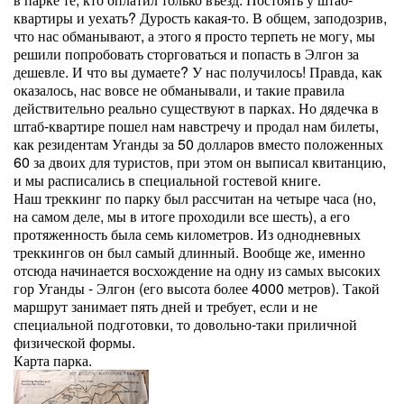
квартиры и уехать? Дурость какая-то. В общем, заподозрив,
что нас обманывают, а этого я просто терпеть не могу, мы
решили попробовать сторговаться и попасть в Элгон за
дешевле. И что вы думаете? У нас получилось! Правда, как
оказалось, нас вовсе не обманывали, и такие правила
действительно реально существуют в парках. Но дядечка в
штаб-квартире пошел нам навстречу и продал нам билеты,
как резидентам Уганды за 50 долларов вместо положенных
60 за двоих для туристов, при этом он выписал квитанцию,
и мы расписались в специальной гостевой книге.
Наш треккинг по парку был рассчитан на четыре часа (но,
на самом деле, мы в итоге проходили все шесть), а его
протяженность была семь километров. Из однодневных
треккингов он был самый длинный. Вообще же, именно
отсюда начинается восхождение на одну из самых высоких
гор Уганды - Элгон (его высота более 4000 метров). Такой
маршрут занимает пять дней и требует, если и не
специальной подготовки, то довольно-таки приличной
физической формы.
Карта парка.