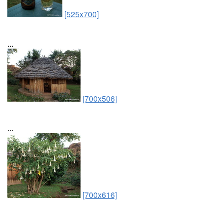
[525x700]
...
[700x506]
...
[700x616]