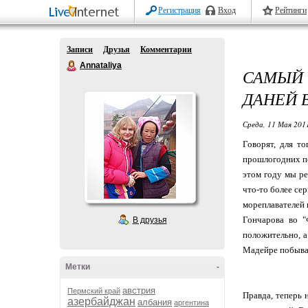
Регистрация
Вход
Рейтинги
Записи
Друзья
Комментарии
Annataliya
САМЫЙ 
ДАНЕЙ 
Среда, 11 Мая 2011
Говорят, для т
прошлогодних по
этом году мы р
что-то более се
мореплавателей 
Гончарова во "
В друзья
положительно, а
Мадейре побывать
Метки
-
австрия
Пермский край
Правда, теперь 
азербайджан
албания
аргентина