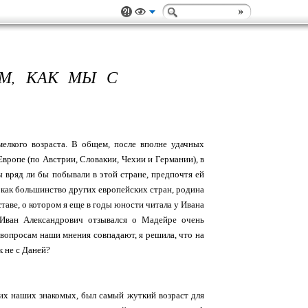
ОМ, КАК МЫ С
мелкого возраста. В общем, после вполне удачных
вропе (по Австрии, Словакии, Чехии и Германии), в
вряд ли бы побывали в этой стране, предпочтя ей
, как большинство других европейских стран, родина
таве, о котором я еще в годы юности читала у Ивана
 Иван Александрович отзывался о Мадейре очень
м вопросам наши мнения совпадают, я решила, что на
к не с Даней?
гих наших знакомых, был самый жуткий возраст для