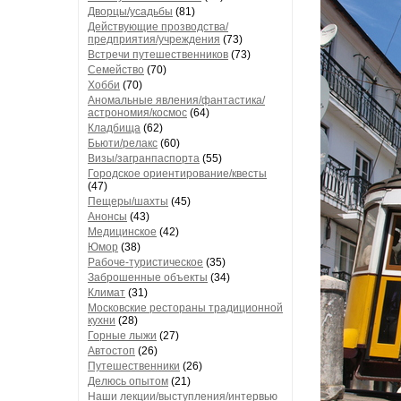
Дворцы/усадьбы
(81)
Действующие прозводства/
предприятия/учреждения
(73)
Встречи путешественников
(73)
Семейство
(70)
Хобби
(70)
Аномальные явления/фантастика/
астрономия/космос
(64)
Кладбища
(62)
Бьюти/релакс
(60)
Визы/загранпаспорта
(55)
Городское ориентирование/квесты
(47)
Пещеры/шахты
(45)
Анонсы
(43)
Медицинское
(42)
Юмор
(38)
Рабоче-туристическое
(35)
Заброшенные объекты
(34)
Климат
(31)
Московские рестораны традиционной
кухни
(28)
Горные лыжи
(27)
Автостоп
(26)
Путешественники
(26)
Делюсь опытом
(21)
Наши лекции/выступления/интервью