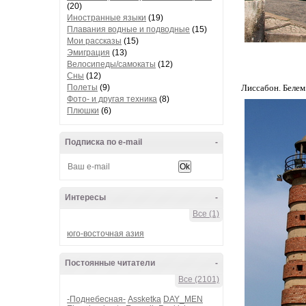
(20)
Иностранные языки
(19)
Плавания водные и подводные
(15)
Мои рассказы
(15)
Эмиграция
(13)
Велосипеды/самокаты
(12)
Сны
(12)
Полеты
(9)
Лиссабон. Белем
Фото- и другая техника
(8)
Плюшки
(6)
Подписка по e-mail
-
Интересы
-
Все (1)
юго-восточная азия
Постоянные читатели
-
Все (2101)
-Поднебесная-
Assketka
DAY_MEN