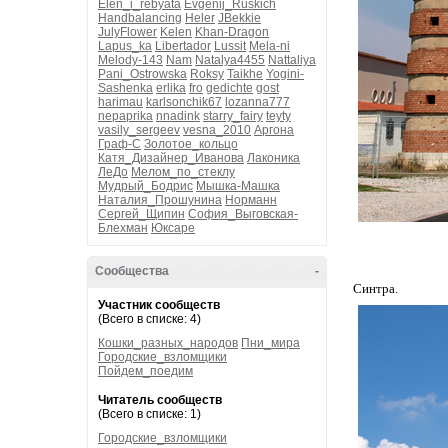
Elen_i_rebyata
Evgenij_Ruskich
Handbalancing
Heler
JBekkie
JulyFlower
Kelen
Khan-Dragon
Lapus_ka
Libertador
Lussit
Mela-ni
Melody-143
Nam
Natalya4455
Nattaliya
Pani_Ostrowska
Roksy
Taikhe
Yogini-
Sashenka
erlika
fro
gedichte
gost
harimau
karlsonchik67
lozanna777
nepaprika
nnadink
starry_fairy
teyty
vasily_sergeev
vesna_2010
Аргона
Граф-С
Золотое_кольцо
Катя_Дизайнер_Иванова
Лаконика
ЛеДо
Мелом_по_стеклу
Мудрый_Бодрис
Мышка-Машка
Наталия_Прошунина
Норманн
Сергей_Щипин
София_Выговская-
Блехман
Юксаре
Сообщества
-
Синтра.
Участник сообществ
(Всего в списке: 4)
Кошки_разных_народов
Пни_мира
Городские_взломщики
Пойдем_поедим
Читатель сообществ
(Всего в списке: 1)
Городские_взломщики