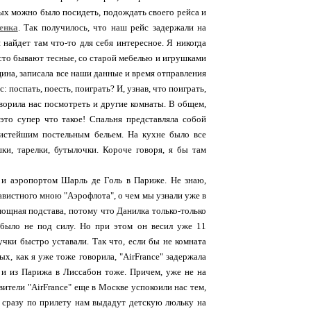
ых можно было посидеть, подождать своего рейса и
енка
. Так получилось, что наш рейс задержали на
 найдет там что-то для себя интересное. Я никогда
асто бывают тесные, со старой мебелью и игрушками
нщина, записала все наши данные и время отправления
: поспать, поесть, поиграть? И, узнав, что поиграть,
оворила нас посмотреть и другие комнаты. В общем,
это супер что такое! Спальня представляла собой
истейшим постельным бельем. На кухне было все
ки, тарелки, бутылочки. Короче говоря, я бы там
" и аэропортом Шарль де Голь в Париже. Не знаю,
навистного мною "Аэрофлота", о чем мы узнали уже в
 мощная подстава, потому что Данилка только-только
было не под силу. Но при этом он весил уже 11
учки быстро уставали. Так что, если бы не комната
ых, как я уже тоже говорила, "AirFrance" задержала
т и из Парижа в Лиссабон тоже. Причем, уже не на
вители "AirFrance" еще в Москве успокоили нас тем,
же сразу по прилету нам выдадут детскую люльку на