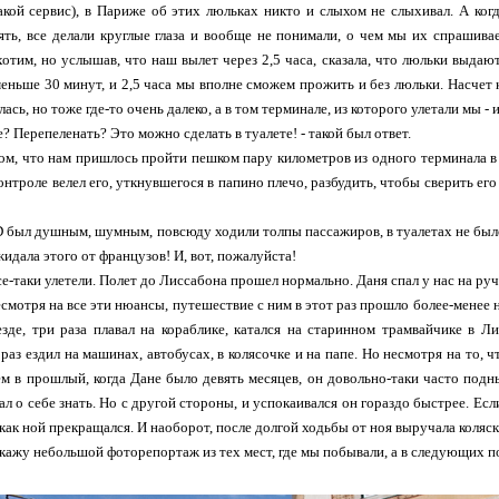
такой сервис), в Париже об этих люльках никто и слыхом не слыхивал. А ко
ть, все делали круглые глаза и вообще не понимали, о чем мы их спрашивае
хотим, но услышав, что наш вылет через 2,5 часа, сказала, что люльки выдаю
меньше 30 минут, и 2,5 часа мы вполне сможем прожить и без люльки. Насчет 
ась, но тоже где-то очень далеко, а в том терминале, из которого улетали мы - 
е? Перепеленать? Это можно сделать в туалете! - такой был ответ.
ом, что нам пришлось пройти пешком пару километров из одного терминала в 
нтроле велел его, уткнувшегося в папино плечо, разбудить, чтобы сверить его
 был душным, шумным, повсюду ходили толпы пассажиров, в туалетах не было
жидала этого от французов! И, вот, пожалуйста!
е-таки улетели. Полет до Лиссабона прошел нормально. Даня спал у нас на руч
несмотря на все эти нюансы, путешествие с ним в этот раз прошло более-менее 
езде, три раза плавал на кораблике, катался на старинном трамвайчике в Л
раз ездил на машинах, автобусах, в колясочке и на папе. Но несмотря на то, ч
м в прошлый, когда Дане было девять месяцев, он довольно-таки часто подн
ал о себе знать. Но с другой стороны, и успокаивался он гораздо быстрее. Если
 как ной прекращался. И наоборот, после долгой ходьбы от ноя выручала коляск
покажу небольшой фоторепортаж из тех мест, где мы побывали, а в следующих п