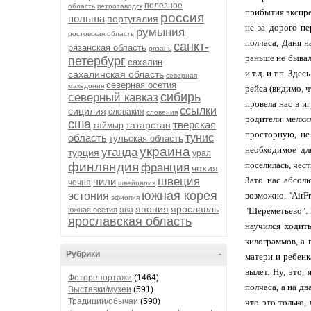
полезное
область
петрозаводск
прибытия экспре
россия
польша
португалия
не за дорого п
румыния
ростовская область
полчаса, Даня н
санкт-
рязанская область
рязань
раньше не бывал
петербург
сахалин
и т.д. и т.п. Зд
сахалинская область
северная
северная осетия
македония
рейса (видимо, ч
сибирь
северный кавказ
провела нас в и
ссылки
сицилия
словакия
словения
родители мелки
сша
тверская
татарстан
таймыр
просторную, не
область
тунис
тульская область
украина
необходимое дл
уганда
турция
урал
финляндия
поселилась, чес
франция
чехия
швеция
Зато нас абсол
чили
чечня
швейцария
южная корея
эстония
возможно, "AirF
эфиопия
япония
ярославль
ява
южная осетия
"Шереметьево". 
ярославская область
научился ходит
килограммов, а 
Рубрики
-
матери и ребенк
вылет. Ну, это,
Фоторепортажи
(1464)
полчаса, а на д
Выставки/музеи
(591)
Традиции/обычаи
(590)
что это только,