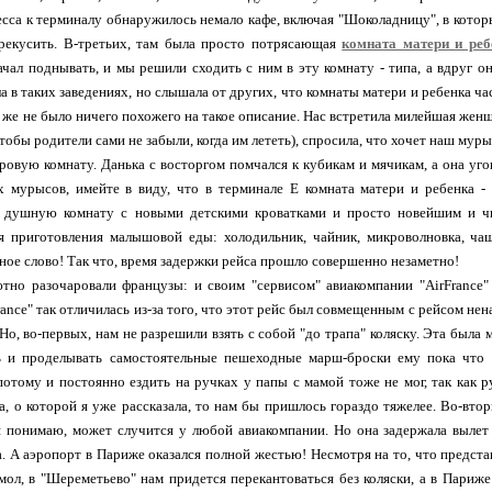
сса к терминалу обнаружилось немало кафе, включая "Шоколадницу", в котор
ерекусить. В-третьих, там была просто потрясающая
комната матери и реб
ачал поднывать, и мы решили сходить с ним в эту комнату - типа, а вдруг он
а в таких заведениях, но слышала от других, что комнаты матери и ребенка ч
есь же не было ничего похожего на такое описание. Нас встретила милейшая же
тобы родители сами не забыли, когда им лететь), спросила, что хочет наш мурыс
гровую комнату. Данька с восторгом помчался к кубикам и мячикам, а она уг
х мурысов, имейте в виду, что в терминале Е комната матери и ребенка - 
 душную комнату с новыми детскими кроватками и просто новейшим и ч
я приготовления малышовой еды: холодильник, чайник, микроволновка, чаш
тное слово! Так что, время задержки рейса прошло совершенно незаметно!
ютно разочаровали французы: и своим "сервисом" авиакомпании "AirFrance
rance" так отличилась из-за того, что этот рейс был совмещенным с рейсом не
Но, во-первых, нам не разрешили взять с собой "до трапа" коляску. Эта была
ь и проделывать самостоятельные пешеходные марш-броски ему пока что 
потому и постоянно ездить на ручках у папы с мамой тоже не мог, так как р
а, о которой я уже рассказала, то нам бы пришлось гораздо тяжелее. Во-втор
 я понимаю, может случится у любой авиакомпании. Но она задержала выле
ва. А аэропорт в Париже оказался полной жестью! Несмотря на то, что предста
 мол, в "Шереметьево" нам придется перекантоваться без коляски, а в Пари