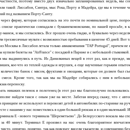
частности, поэтому вместо двух изначально запланированных недель, мы сок
ли такой: Лиссабон, Синтра, мыс Рока, Порту и Мадейра, где мы в течение ч
ний под названием Порту-Санту.
через фирму, которая согласилась на это почти по номинальной цене, попрос
 списке практически совпадали с буккингкомовскими, по нашей просьбе, в
у-манеж, и мы согласились. Все прошло очень гладко, и буквально через неде
и трехмесячные мульти с возможностью пребывания в шенгене 45 дней. Вот т
е из Москвы в Лиссабон летала только авиакомпания "TAP Portugal", причем не
ы купили билеты на "AirFrance" c посадкой в Париже и с небольшой стыковкой.
ля мы выдвинулись в путь. Из Данилкиных вещей в этот раз, как и прежде, мы
ишек, кое-что из теплой одежды и игрушек, а еще наученные горьким опытом
, количество банок с мясом, фруктами и овощами, которые он должен был съес
 смеси. Кроме того, так как мы на Мадейре собирались с ним в небольшо
зак-переноску.
рать никаких пеленок и полотенец (в этот раз мы благополучно пользовались 
полне найдем такси с оным уже на месте. Забегая вперед скажу, что с авто
в принципе не используют и перевозят детей в автомобилях по-старинке на руч
есте с нашими у нас поместились в один большой рюкзак и в один маленький. И
ерминала Е - нового терминала "Шереметьево". До Белорусского вокзала мы спок
о за 40 минут. Терминал Е произвел на нас очень благоприятное впечатле
чисто, опрятно, понятно, так как повсюду висели указатели, и совершенно без 