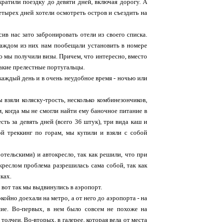
ратили поездку до девяти дней, включая дорогу. А
етырех дней хотели осмотреть остров и съездить на
ив нас зато забронировать отели из своего списка.
 каждом из них нам пообещали установить в номере
лю мы получили визы. Причем, что интересно, вместо
акие прелестные португальцы.
 каждый день и в очень неудобное время - ночью или
 взяли коляску-трость, несколько комбинезончиков,
, когда мы не смогли найти ему баночное питание в
ть за девять дней (всего 36 штук), три вида каш и
й треккинг по горам, мы купили и взяли с собой
отельскими) и автокресло, так как решили, что при
креслом проблема разрешилась сама собой, так как
ках.
 вот так мы выдвинулись в аэропорт.
ойно доехали на метро, а от него до аэропорта - на
ние. Во-первых, в нем было совсем не похоже на
толчеи. Во-вторых, в галерее, которая вела от места