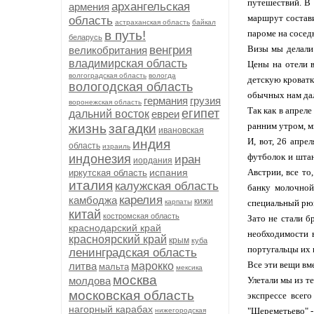
путешествий. В 
архангельская
армения
маршрут состави
область
астраханская область
байкал
в путь!
пароме на сосед
беларусь
венгрия
Визы мы делали 
великобритания
владимирская область
Цены на отели в
волгоградская область
вологда
детскую кроватк
вологодская область
обычных нам дал
германия
грузия
воронежская область
Так как в апрел
египет
дальний восток
евреи
ранним утром, м
жизнь
загадки
ивановская
И, вот, 26 апре
индия
область
израиль
футболок и штан
индонезия
иран
иордания
испания
Австрии, все то
иркутская область
италия
калужская область
банку молочной
карелия
камбоджа
кижи
карпаты
специальный рюк
китай
костромская область
Зато не стали б
краснодарский край
необходимости в
красноярский край
крым
куба
португальцы их 
ленинградская область
Все эти вещи вм
литва
марокко
мальта
мексика
москва
молдова
Улетали мы из т
московская область
экспрессе всег
нагорный карабах
"Шереметьево" - 
нижегородская