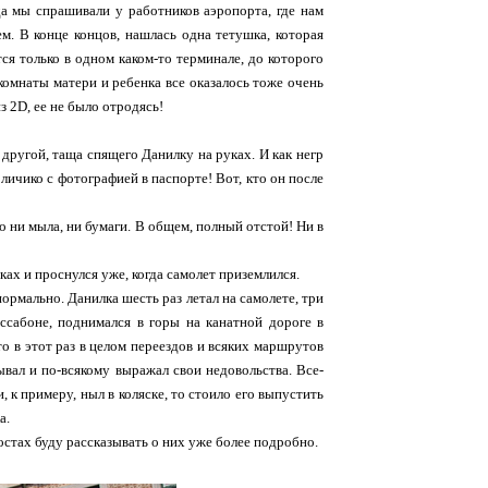
гда мы спрашивали у работников аэропорта, где нам
м. В конце концов, нашлась одна тетушка, которая
тся только в одном каком-то терминале, до которого
комнаты матери и ребенка все оказалось тоже очень
из 2D, ее не было отродясь!
другой, таща спящего Данилку на руках. И как негр
 личико с фотографией в паспорте! Вот, кто он после
 ни мыла, ни бумаги. В общем, полный отстой! Ни в
ках и проснулся уже, когда самолет приземлился.
нормально. Данилка шесть раз летал на самолете, три
иссабоне, поднимался в горы на канатной дороге в
то в этот раз в целом переездов и всяких маршрутов
ывал и по-всякому выражал свои недовольства. Все-
, к примеру, ныл в коляске, то стоило его выпустить
а.
остах буду рассказывать о них уже более подробно.