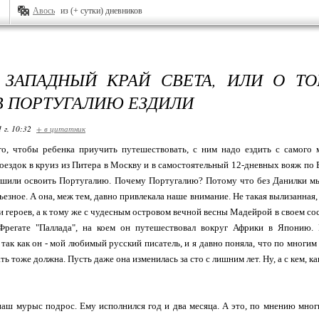
Авось
из (+ сутки) дневников
ЗАПАДНЫЙ КРАЙ СВЕТА, ИЛИ О Т
В ПОРТУГАЛИЮ ЕЗДИЛИ
 г. 10:32
+ в цитатник
ого, чтобы ребенка приучить путешествовать, с ним надо ездить с самого 
ездок в круиз из Питера в Москву и в самостоятельный 12-дневных вояж по Е
ешили освоить Португалию. Почему Португалию? Потому что без Данилки мы 
рьезное. А она, меж тем, давно привлекала наше внимание. Не такая вылизанная
и героев, а к тому же с чудесным островом вечной весны Мадейрой в своем сос
Фрегате "Паллада", на коем он путешествовал вокруг Африки в Японию.
 так как он - мой любимый русский писатель, и я давно поняла, что по многи
 тоже должна. Пусть даже она изменилась за сто с лишним лет. Ну, а с кем, ка
наш мурыс подрос. Ему исполнился год и два месяца. А это, по мнению мно