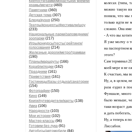
Крепости/замки/монастыри/ кремли/
колесах (типа, 
храмы/мечети
(460)
можно такую взя
Памятники
(360)
Детская тема
(307)
поняла, что мы 
Блюда/кухня
(250)
только идти не 
Театры/концерты/фестивали/шоу
сложно. Она имел
(233)
Национальные парки/заповедники/
- А что вы хотит
зоопарки
(217)
Я уже молчу о т
Игры/конкурсы/тесты/ рейтинги/
голосования
(214)
на паспортном ко
Железные дороги/метро/трамваи
этого?
(190)
Сам терминал 2D
Планы/маршруты
(166)
Корабли/лодки
(162)
коей мере я не о
Праздники
(161)
К счастью, мы вс
Приветствия
(161)
Ну, а, в целом, 
Гостиницы/базы отдыха/санатории
(154)
раза ездил в по
Фотографии
(150)
Фуншале, много 
Кино
(149)
было меньше, че
Книги/путеводители/карты
(138)
Авиа
(106)
таки возраст дав
Народности
(103)
и дать побегать,
Мои истории
(102)
Ну, а теперь я 
Мастер-классы
(96)
Готовим без лука
(91)
Лиссабон.
Автобусы/автомобили
(84)