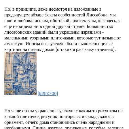
Но, в принципе, даже несмотря на изложенные в
предыдущем абзаце факты особенностей Лиссабона, мы
шли и любовались им, ибо такой архитектуры, как здесь, я
еще не видела ни в одной другой стране. Большинство
лиссабонских зданий были украшены изразцами -
маленькими узорными плиточками, которые тут называют
азулежуш. Иногда из азулежуш были выложены целые
картины на стенах домов (о таких я расскажу отдельно).
[525x700]
Но чаще стены украшали азулежуш с каким-то рисунком на
каждой плиточке, рисунок повторялся и складывался в
орнамент, отчего дома становились очень нарядными и
необычными. Синие, желтые, оранжевые, голубые, зеленые,