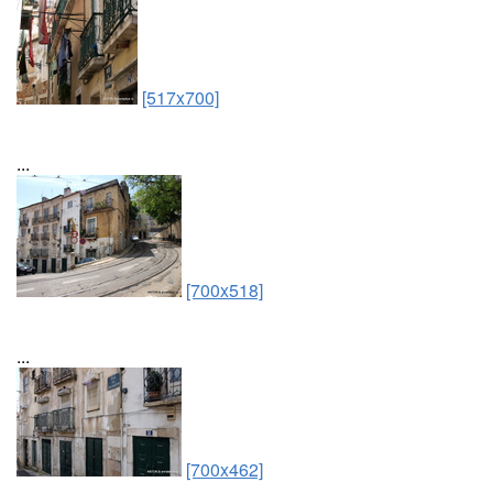
[517x700]
...
[700x518]
...
[700x462]