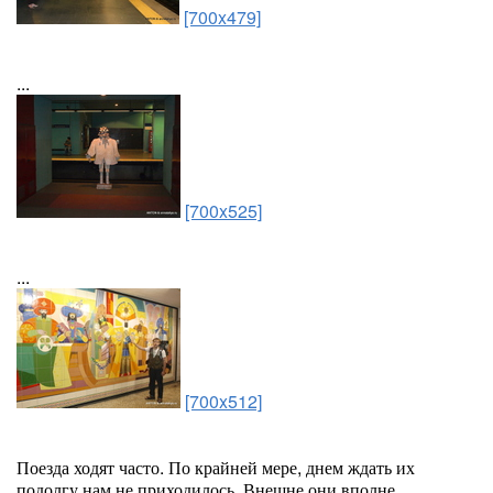
[700x479]
...
[700x525]
...
[700x512]
Поезда ходят часто. По крайней мере, днем ждать их
подолгу нам не приходилось. Внешне они вполне