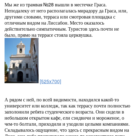
Мы же из трамвая №28 вышли в местечке Граса.
Неподалеку от него располагалась мирадору да Граса, или,
другими словами, терраса или смотровая площадка с
отличным видом на Лиссабон. Место оказалось
действительно симпатичным. Туристов здесь почти не
было, прямо на террасе стояла церквушка.
[525x700]
А рядом с ней, по всей видимости, находился какой-то
университет или колледж, так как террасу почти полностью
заполонили ребята студенческого возраста. Они сидели в
небольшом открытом кафе, ели сэндвичи и мороженое, о
чем-то болтали, приходили и уходили целыми компаниями.
Складывалось ощущение, что здесь с прекрасным видом на
Лисс, они либо прогуливали какую-то ненавистную пару,