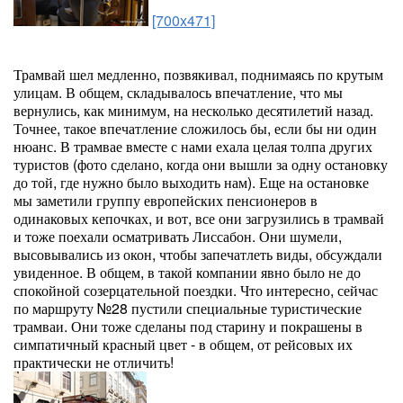
[700x471]
Трамвай шел медленно, позвякивал, поднимаясь по крутым
улицам. В общем, складывалось впечатление, что мы
вернулись, как минимум, на несколько десятилетий назад.
Точнее, такое впечатление сложилось бы, если бы ни один
нюанс. В трамвае вместе с нами ехала целая толпа других
туристов (фото сделано, когда они вышли за одну остановку
до той, где нужно было выходить нам). Еще на остановке
мы заметили группу европейских пенсионеров в
одинаковых кепочках, и вот, все они загрузились в трамвай
и тоже поехали осматривать Лиссабон. Они шумели,
высовывались из окон, чтобы запечатлеть виды, обсуждали
увиденное. В общем, в такой компании явно было не до
спокойной созерцательной поездки. Что интересно, сейчас
по маршруту №28 пустили специальные туристические
трамваи. Они тоже сделаны под старину и покрашены в
симпатичный красный цвет - в общем, от рейсовых их
практически не отличить!