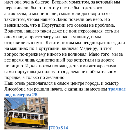
идет она очень быстро. Вторым моментом, за который мы
переживали, было то, что у нас не было детского
автокресла, и мы не знали, сможем ли договориться с
таксистом, чтобы нашего Даню повезли без него. Но
выяснилось, что в Португалии это совсем не проблема.
Водитель нашего такси даже не поинтересовался, есть ли
оно у нас, а просто загрузил нас в машину, и мы
отправились в путь. Кстати, потом мы неоднократно ездили
на машинах по Португалии, включая Мадейру, и этот
вопрос по-прежнему никого не волновал. Мало того, мы за
все время лишь единственный раз встретили на дороге
полицию. И, как потом поняли, детскими автокреслами
сами португальцы пользуются далеко не в обязательном
порядке, а только по желанию.
Наш отель располагался в самом центре города, и осмотр
Лиссабона мы решили начать с катания на местном
трамвае
под номером 28
.
[700x514]