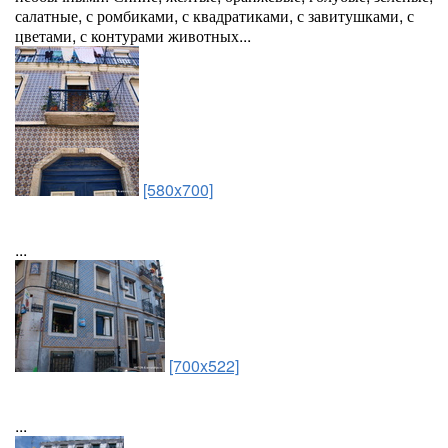
салатные, с ромбиками, с квадратиками, с завитушками, с
цветами, с контурами животных...
[580x700]
...
[700x522]
...