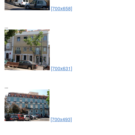
[700x658]
...
[700x631]
...
[700x493]