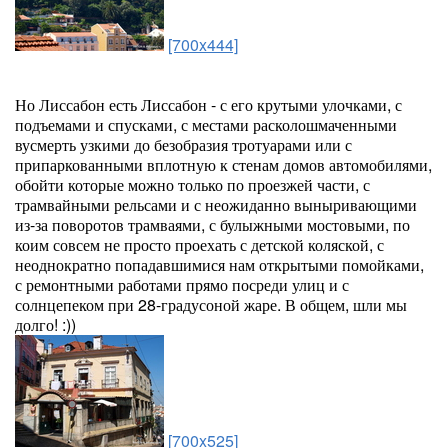
[700x444]
Но Лиссабон есть Лиссабон - с его крутыми улочками, с
подъемами и спусками, с местами расколошмаченными
вусмерть узкими до безобразия тротуарами или с
припаркованными вплотную к стенам домов автомобилями,
обойти которые можно только по проезжей части, с
трамвайными рельсами и с неожиданно выныривающими
из-за поворотов трамваями, с булыжными мостовыми, по
коим совсем не просто проехать с детской коляской, с
неоднократно попадавшимися нам открытыми помойками,
с ремонтными работами прямо посреди улиц и с
солнцепеком при 28-градусоной жаре. В общем, шли мы
долго! :))
[700x525]