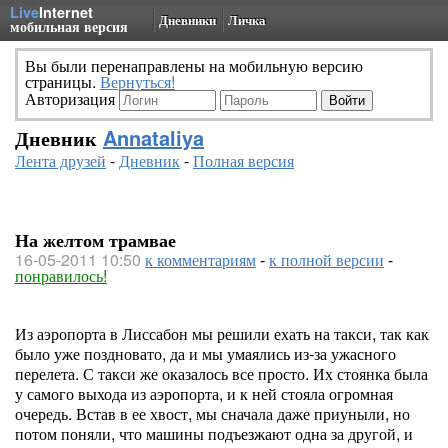
Live
Internet
Дневники
Личка
мобильная версия
Вы были перенаправлены на мобильную версию
страницы.
Вернуться!
Авторизация
Дневник
Annataliya
Лента друзей
-
Дневник
-
Полная версия
На желтом трамвае
16-05-2011 10:50
к комментариям
-
к полной версии
-
понравилось!
Из аэропорта в Лиссабон мы решили ехать на такси, так как
было уже поздновато, да и мы умаялись из-за ужасного
перелета. С такси же оказалось все просто. Их стоянка была
у самого выхода из аэропорта, и к ней стояла огромная
очередь. Встав в ее хвост, мы сначала даже приуныли, но
потом поняли, что машины подъезжают одна за другой, и