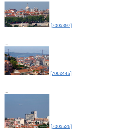
[700x397]
...
[700x445]
...
[700x525]