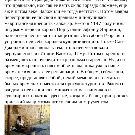
что правильно, ибо так ее взять было гораздо сложнее, еще
аж в пятом веке. Заложили ее тогда вестготы. Потом мавры
перестроили ее по своим правилам и получилась
мавританская крепость - алкасар. Ее-то в 1147 году и взял
штурмом первый король Португалии Афонсу Энрикиш,
назвал ее в честь святого защитника Лиссабона Георгия и
устроил в ней себе королевскую резиденцию. Позже Сан-
Джорджи прославилась тем, что в ней чествовали
вернувшегося из Индии Васко да Гаму. Потом в крепости
размещались по очереди театр, тюрьма и арсенал. Ну, а со
временем крепость совсем обветшала, пока уже в наше
время не взялись за ее реставрацию. В общем, сейчас она,
скорее, представляет собой, некий мемориал в память о
былых временах и место для прогулок туристов. Рядом со
входом в нее скопилось множество магазинчиков и
сувенирных палаток, здесь же, когда мы были, пристроился
приезжий мавр-музыкант со своим инструментом.