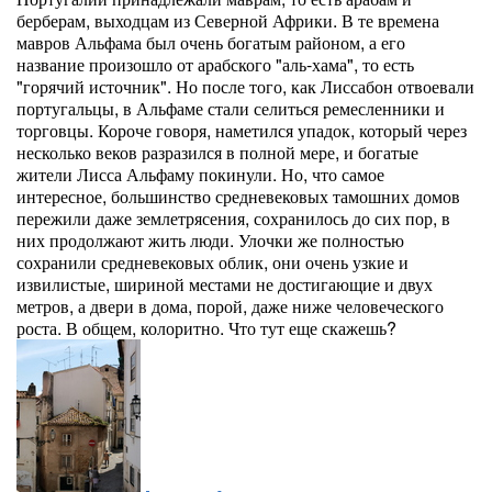
берберам, выходцам из Северной Африки. В те времена
мавров Альфама был очень богатым районом, а его
название произошло от арабского "аль-хама", то есть
"горячий источник". Но после того, как Лиссабон отвоевали
португальцы, в Альфаме стали селиться ремесленники и
торговцы. Короче говоря, наметился упадок, который через
несколько веков разразился в полной мере, и богатые
жители Лисса Альфаму покинули. Но, что самое
интересное, большинство средневековых тамошних домов
пережили даже землетрясения, сохранилось до сих пор, в
них продолжают жить люди. Улочки же полностью
сохранили средневековых облик, они очень узкие и
извилистые, шириной местами не достигающие и двух
метров, а двери в дома, порой, даже ниже человеческого
роста. В общем, колоритно. Что тут еще скажешь?