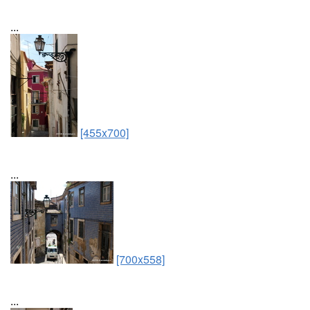
...
[455x700]
...
[700x558]
...