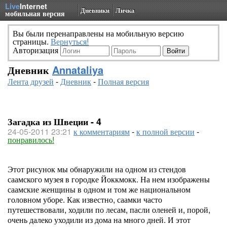
Live
Internet
Дневники
Личка
мобильная версия
Вы были перенаправлены на мобильную версию
страницы.
Вернуться!
Авторизация
Дневник
Annataliya
Лента друзей
-
Дневник
-
Полная версия
Загадка из Швеции - 4
24-05-2011 23:21
к комментариям
-
к полной версии
-
понравилось!
Этот рисунок мы обнаружили на одном из стендов
саамского музея в городке Йоккмокк. На нем изображены
саамские женщины в одном и том же национальном
головном уборе. Как известно, саамки часто
путешествовали, ходили по лесам, пасли оленей и, порой,
очень далеко уходили из дома на много дней. И этот