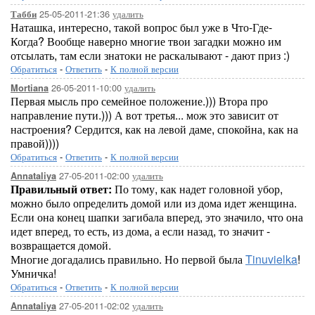
25-05-2011-21:36
удалить
Табби
Наташка, интересно, такой вопрос был уже в Что-Где-
Когда? Вообще наверно многие твои загадки можно им
отсылать, там если знатоки не раскалывают - дают приз :)
Обратиться
-
Ответить
-
К полной версии
26-05-2011-10:00
удалить
Mortiana
Первая мысль про семейное положение.))) Втора про
направление пути.))) А вот третья... мож это зависит от
настроения? Сердится, как на левой даме, спокойна, как на
правой))))
Обратиться
-
Ответить
-
К полной версии
27-05-2011-02:00
удалить
Annataliya
Правильный ответ:
По тому, как надет головной убор,
можно было определить домой или из дома идет женщина.
Если она конец шапки загибала вперед, это значило, что она
идет вперед, то есть, из дома, а если назад, то значит -
возвращается домой.
Многие догадались правильно. Но первой была
Tinuvielka
!
Умничка!
Обратиться
-
Ответить
-
К полной версии
27-05-2011-02:02
удалить
Annataliya