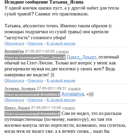
Исходное сообщение Татьяна_Ясина
У одной кончик шапки пуст, а у другой набит для тепла
сухой травой? Саамки это практиковали.
Татьяна, абсолютно точно. Именно таким образом (с
помощью подушечки из сухой травы) они крепили
"загнутость" головного убора!
Обратиться
-
Ответить
-
К полной версии
27-05-2011-02:03
удалить
Annataliya
Павел_Декарт
, отличный
Ответ на комментарий Павел_Декарт
#
обычай на Сент-Люсии. Только вот вопрос у меня: как
реагировали мужья на две косички у своих жен? Ведь
наверняка же видели! :))
Обратиться
-
Ответить
-
К полной версии
27-05-2011-09:31
удалить
Асенька_Асенька
Annataliya
, =)))
Ответ на комментарий Annataliya
#
Обратиться
-
Ответить
-
К полной версии
27-05-2011-10:00
удалить
Павел_Декарт
Сам не видел, это из рассказа
Ответ на комментарий Annataliya
#
путешщественицы (по-моему, наевел-ру), но там эти
косички-конусы легко переплести, возможно, она сплетала,
когда муж не видел уже, а к вечеру снова... надо бы