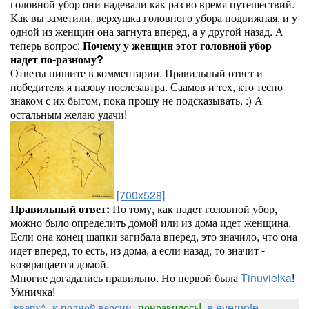
головной убор они надевали как раз во время путешествий.
Как вы заметили, верхушка головного убора подвижная, и у
одной из женщин она загнута вперед, а у другой назад. А
теперь вопрос:
Почему у женщин этот головной убор
надет по-разному?
Ответы пишите в комментарии. Правильный ответ и
победителя я назову послезавтра. Саамов и тех, кто тесно
знаком с их бытом, пока прошу не подсказывать. :) А
остальным желаю удачи!
[700x528]
Правильный ответ:
По тому, как надет головной убор,
можно было определить домой или из дома идет женщина.
Если она конец шапки загибала вперед, это значило, что она
идет вперед, то есть, из дома, а если назад, то значит -
возвращается домой.
Многие догадались правильно. Но первой была
Tinuvielka
!
Умничка!
вверх^
к полной версии
понравилось!
в evernote