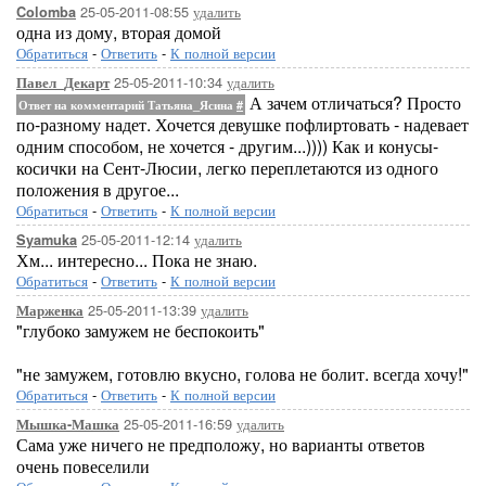
25-05-2011-08:55
удалить
Colomba
одна из дому, вторая домой
Обратиться
-
Ответить
-
К полной версии
25-05-2011-10:34
удалить
Павел_Декарт
А зачем отличаться? Просто
Ответ на комментарий Татьяна_Ясина
#
по-разному надет. Хочется девушке пофлиртовать - надевает
одним способом, не хочется - другим...)))) Как и конусы-
косички на Сент-Люсии, легко переплетаются из одного
положения в другое...
Обратиться
-
Ответить
-
К полной версии
25-05-2011-12:14
удалить
Syamuka
Хм... интересно... Пока не знаю.
Обратиться
-
Ответить
-
К полной версии
25-05-2011-13:39
удалить
Марженка
"глубоко замужем не беспокоить"
"не замужем, готовлю вкусно, голова не болит. всегда хочу!"
Обратиться
-
Ответить
-
К полной версии
25-05-2011-16:59
удалить
Мышка-Машка
Сама уже ничего не предположу, но варианты ответов
очень повеселили