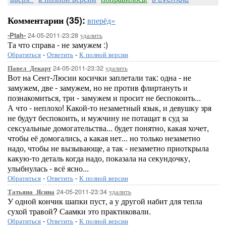
Комментарии (35):
вперёд»
24-05-2011-23:28
удалить
-Ptah-
Та что справа - не замужем :)
Обратиться
-
Ответить
-
К полной версии
24-05-2011-23:32
удалить
Павел_Декарт
Вот на Сент-Люсии косички заплетали так: одна - не
замужем, две - замужем, но не против флиртануть и
познакомиться, три - замужем и просит не беспокоить...
А что - неплохо! Какой-то незаметный язык, и девушку зря
не будут беспокоить, и мужчину не потащат в суд за
сексуальные домогательства... будет понятно, какая хочет,
чтобы её домогались, а какая нет... но только незаметно
надо, чтобы не вызывающе, а так - незаметно приоткрыла
какую-то деталь когда надо, показала на секундочку,
улыбнулась - всё ясно...
Обратиться
-
Ответить
-
К полной версии
24-05-2011-23:34
удалить
Татьяна_Ясина
У одной кончик шапки пуст, а у другой набит для тепла
сухой травой? Саамки это практиковали.
Обратиться
-
Ответить
-
К полной версии