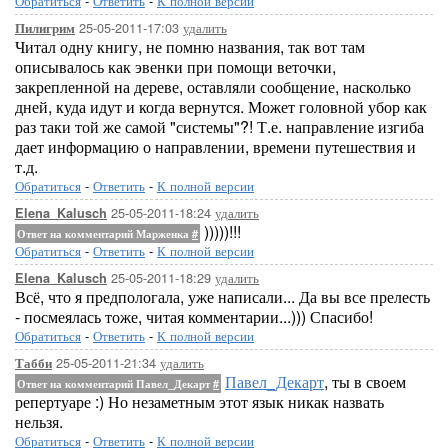
Обратиться
-
Ответить
-
К полной версии
25-05-2011-17:03
удалить
Пилигрим
Читал одну книгу, не помню названия, так вот там
описывалось как эвенки при помощи веточки,
закрепленной на дереве, оставляли сообщение, насколько
дней, куда идут и когда вернутся. Может головной убор как
раз таки той же самой "системы"?! Т.е. направление изгиба
дает информацию о направлении, времени путешествия и
т.д.
Обратиться
-
Ответить
-
К полной версии
25-05-2011-18:24
удалить
Elena_Kalusch
)))))!!!
Ответ на комментарий Марженка
#
Обратиться
-
Ответить
-
К полной версии
25-05-2011-18:29
удалить
Elena_Kalusch
Всё, что я предпологала, уже написали... Да вы все прелесть
- посмеялась тоже, читая комментарии...))) Спасибо!
Обратиться
-
Ответить
-
К полной версии
25-05-2011-21:34
удалить
Табби
Павел_Декарт
, ты в своем
Ответ на комментарий Павел_Декарт
#
репертуаре :) Но незаметным этот язык никак назвать
нельзя.
Обратиться
-
Ответить
-
К полной версии