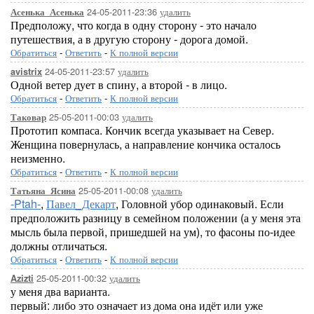
24-05-2011-23:36
удалить
Асенька_Асенька
Предположу, что когда в одну сторону - это начало
путешествия, а в другую сторону - дорога домой.
Обратиться
-
Ответить
-
К полной версии
24-05-2011-23:57
удалить
avistrix
Одной ветер дует в спину, а второй - в лицо.
Обратиться
-
Ответить
-
К полной версии
25-05-2011-00:03
удалить
Таковар
Прототип компаса. Кончик всегда указывает на Север.
Женщина повернулась, а направление кончика осталось
неизменно.
Обратиться
-
Ответить
-
К полной версии
25-05-2011-00:08
удалить
Татьяна_Ясина
-Ptah-
,
Павел_Декарт
, Головной убор одинаковый. Если
предположить разницу в семейном положении (а у меня эта
мысль была первой, пришедшей на ум), то фасоны по-идее
должны отличаться.
Обратиться
-
Ответить
-
К полной версии
25-05-2011-00:32
удалить
Azizti
у меня два варианта.
первый: либо это означает из дома она идёт или уже