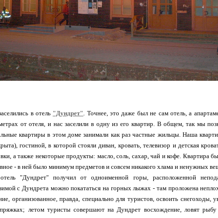
заселились в отель
"Дундрет"
. Точнее, это даже был не сам отель, а апарт
метрах от отеля, и нас заселили в одну из его квартир. В общем, так мы по
льные квартиры в этом доме занимали как раз частные жильцы. Наша квартир
крыта), гостиной, в которой стояли диван, кровать, телевизор и детская крова
овки, а также некоторые продукты: масло, соль, сахар, чай и кофе. Квартира 
лавное - в ней было минимум предметов и совсем никакого хлама и ненужных ве
 отель "Дундрет" получил от одноименной горы, расположенной непода
зимой с Дундрета можно покататься на горных лыжах - там проложена неплох
ние, организованное, правда, специально для туристов, освоить снегоходы, у
упряжках; летом туристы совершают на Дундрет восхождение, ловят рыбу 