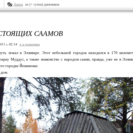
Авось
из (+ сутки) дневников
СТОЯЩИХ СААМОВ
011 г. 02:14
+ в цитатник
уть лежал в Элливаре. Этот небольшой городок находился в 170 километ
арку Муддус, а также знакомство с народом саами, правда, уже не в Эллив
его городке Йоккмокке.
 дом.