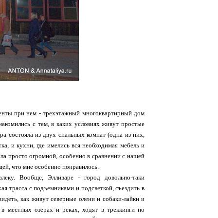
аменты при нем - трехэтажный многоквартирный дом
знакомились с тем, в каких условиях живут простые
а состояла из двух спальных комнат (одна из них,
тка, и кухни, где имелись вся необходимая мебель и
была просто огромной, особенно в сравнении с нашей
щей, что мне особенно понравилось.
леку. Вообще, Элливаре - город довольно-таки
ая трасса с подъемниками и подсветкой, съездить в
видеть, как живут северные олени и собаки-лайки и
в местных озерах и реках, ходят в треккинги по