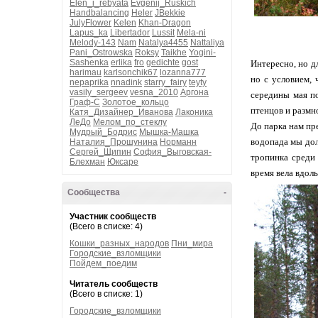
Elen_i_rebyata
Evgenij_Ruskich
Handbalancing
Heler
JBekkie
JulyFlower
Kelen
Khan-Dragon
Lapus_ka
Libertador
Lussit
Mela-ni
Melody-143
Nam
Natalya4455
Nattaliya
Pani_Ostrowska
Roksy
Taikhe
Yogini-
Sashenka
erlika
fro
gedichte
gost
Интересно, но д
harimau
karlsonchik67
lozanna777
но с условием, 
nepaprika
nnadink
starry_fairy
teyty
vasily_sergeev
vesna_2010
Аргона
середины мая по
Граф-С
Золотое_кольцо
птенцов и размн
Катя_Дизайнер_Иванова
Лаконика
ЛеДо
Мелом_по_стеклу
До парка нам пр
Мудрый_Бодрис
Мышка-Машка
водопада мы дол
Наталия_Прошунина
Норманн
Сергей_Щипин
София_Выговская-
тропинка среди 
Блехман
Юксаре
время вела вдоль
Сообщества
-
Участник сообществ
(Всего в списке: 4)
Кошки_разных_народов
Пни_мира
Городские_взломщики
Пойдем_поедим
Читатель сообществ
(Всего в списке: 1)
Городские_взломщики