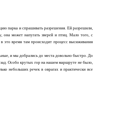
ацию парка и спрашивать разрешения. Ей разрешили,
у, она может напугать зверей и птиц. Мало того, с
к в это время там происходит процесс высиживания
ьные, и мы добрались до места довольно быстро. До
азад. Особо крутых гор на нашем маршруте не было,
лько небольших речек в оврагах и практически все