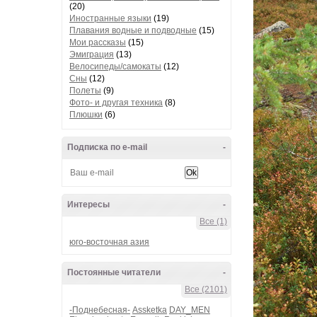
(20)
Иностранные языки
(19)
Плавания водные и подводные
(15)
Мои рассказы
(15)
Эмиграция
(13)
Велосипеды/самокаты
(12)
Сны
(12)
Полеты
(9)
Фото- и другая техника
(8)
Плюшки
(6)
Подписка по e-mail
-
Интересы
-
Все (1)
юго-восточная азия
Постоянные читатели
-
Все (2101)
-Поднебесная-
Assketka
DAY_MEN