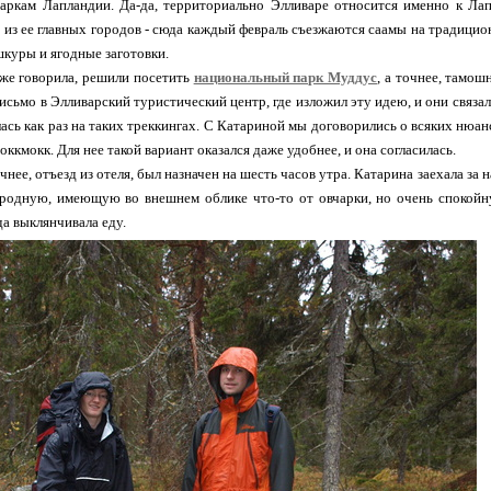
аркам Лапландии. Да-да, территориально Элливаре относится именно к Лап
 из ее главных городов - сюда каждый февраль съезжаются саамы на традици
шкуры и ягодные заготовки.
 уже говорила, решили посетить
национальный парк Муддус
, а точнее, тамо
исьмо в Элливарский туристический центр, где изложил эту идею, и они связа
ась как раз на таких треккингах. С Катариной мы договорились о всяких нюанс
Йоккмокк. Для нее такой вариант оказался даже удобнее, и она согласилась.
чнее, отъезд из отеля, был назначен на шесть часов утра. Катарина заехала за 
родную, имеющую во внешнем облике что-то от овчарки, но очень спокойную
да выклянчивала еду.