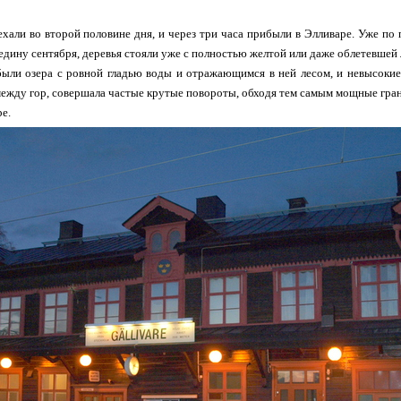
хали во второй половине дня, и через три часа прибыли в Элливаре. Уже по
едину сентября, деревья стояли уже с полностью желтой или даже облетевшей 
 были озера с ровной гладью воды и отражающимся в ней лесом, и невысок
между гор, совершала частые крутые повороты, обходя тем самым мощные гра
ре.