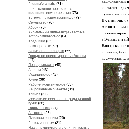
национальным п
Дворцы/усадьбы
(81)
считается одним
Действующие прозводства/
предприятия/учреждения
(73)
руками, оленьи 
Встречи путешественников
(73)
Ну, а мы, как я
Семейство
(70)
Антон написал п
Хобби
(70)
Аномальные явления/фантастика/
специализировал
астрономия/космос
(64)
в Элливаре, а в 
Кладбища
(62)
Наш треккинг, то
Бьюти/релакс
(60)
Визы/загранпаспорта
(55)
по-моему, беспо
Городское ориентирование/квесты
поскуливала, ког
(47)
Пещеры/шахты
(45)
Анонсы
(43)
Медицинское
(42)
Юмор
(38)
Рабоче-туристическое
(35)
Заброшенные объекты
(34)
Климат
(31)
Московские рестораны традиционной
кухни
(28)
Горные лыжи
(27)
Автостоп
(26)
Путешественники
(26)
Делюсь опытом
(21)
Наши лекции/выступления/интервью