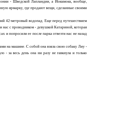
онии - Шведской Лапландии, а Йоккмокк, вообще,
онную ярмарку, где продают вещи, сделанные своими
шний 42-метровый водопад. Еще перед путешествием
ли нас с проводником - девушкой Катариной, которая
ах и попросили ее после парка отвезти нас не назад
нами на машине. С собой она взяла свою собаку Лиу -
 - за весь день она ни разу не гавкнула и только