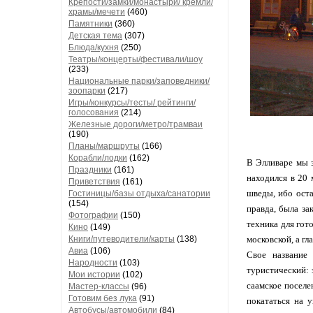
Крепости/замки/монастыри/ кремли/
храмы/мечети
(460)
Памятники
(360)
Детская тема
(307)
Блюда/кухня
(250)
Театры/концерты/фестивали/шоу
(233)
Национальные парки/заповедники/
зоопарки
(217)
Игры/конкурсы/тесты/ рейтинги/
голосования
(214)
Железные дороги/метро/трамваи
(190)
Планы/маршруты
(166)
Корабли/лодки
(162)
В Элливаре мы 
Праздники
(161)
находился в 20 
Приветствия
(161)
шведы, ибо оста
Гостиницы/базы отдыха/санатории
(154)
правда, была за
Фотографии
(150)
техника для гот
Кино
(149)
Книги/путеводители/карты
(138)
московской, а г
Авиа
(106)
Свое название
Народности
(103)
туристический: 
Мои истории
(102)
саамское поселе
Мастер-классы
(96)
Готовим без лука
(91)
покататься на 
Автобусы/автомобили
(84)