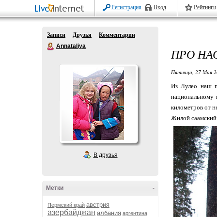
Регистрация
Вход
Рейтинги
Записи
Друзья
Комментарии
Annataliya
ПРО НА
Пятница, 27 Мая 2
Из Лулео наш п
национальному п
километров от н
Жилой саамский
В друзья
Метки
-
австрия
Пермский край
азербайджан
албания
аргентина