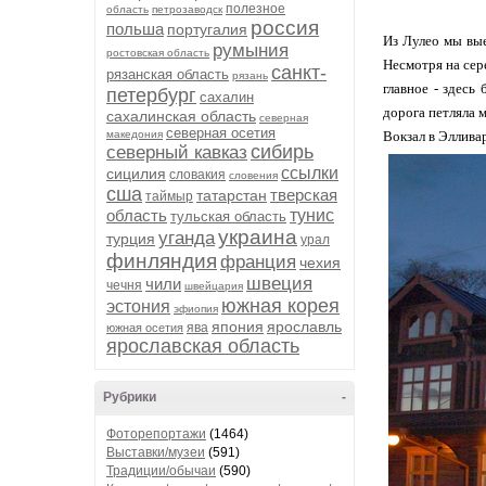
полезное
область
петрозаводск
россия
польша
португалия
Из Лулео мы вые
румыния
ростовская область
Несмотря на сер
санкт-
рязанская область
рязань
главное - здесь
петербург
сахалин
дорога петляла 
сахалинская область
северная
северная осетия
македония
Вокзал в Эллива
сибирь
северный кавказ
ссылки
сицилия
словакия
словения
сша
тверская
татарстан
таймыр
область
тунис
тульская область
украина
уганда
турция
урал
финляндия
франция
чехия
швеция
чили
чечня
швейцария
южная корея
эстония
эфиопия
япония
ярославль
ява
южная осетия
ярославская область
Рубрики
-
Фоторепортажи
(1464)
Выставки/музеи
(591)
Традиции/обычаи
(590)