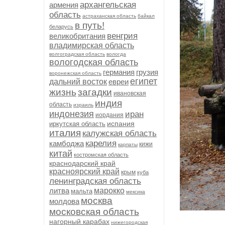
архангельская
армения
область
астраханская область
байкал
в путь!
беларусь
венгрия
великобритания
владимирская область
волгоградская область
вологда
вологодская область
германия
грузия
воронежская область
египет
дальний восток
евреи
жизнь
загадки
ивановская
индия
область
израиль
индонезия
иран
иордания
испания
иркутская область
италия
калужская область
карелия
камбоджа
кижи
карпаты
китай
костромская область
краснодарский край
красноярский край
крым
куба
ленинградская область
литва
марокко
мальта
мексика
москва
молдова
московская область
нагорный карабах
нижегородская