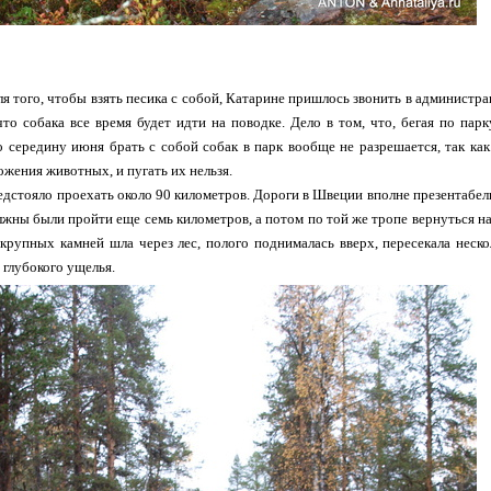
ля того, чтобы взять песика с собой, Катарине пришлось звонить в администр
что собака все время будет идти на поводке. Дело в том, что, бегая по парк
 середину июня брать с собой собак в парк вообще не разрешается, так ка
ожения животных, и пугать их нельзя.
едстояло проехать около 90 километров. Дороги в Швеции вполне презентабел
жны были пройти еще семь километров, а потом по той же тропе вернуться н
крупных камней шла через лес, полого поднималась вверх, пересекала неско
 глубокого ущелья.