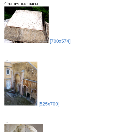
Солнечные часы.
[700x574]
...
[525x700]
...