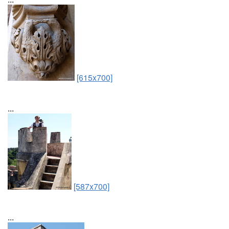
[615x700]
...
[587x700]
...