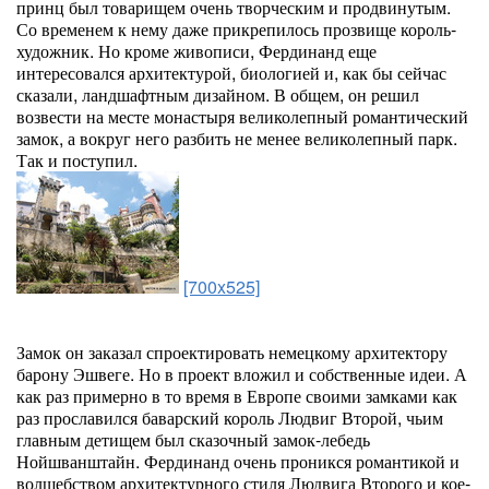
принц был товарищем очень творческим и продвинутым.
Со временем к нему даже прикрепилось прозвище король-
художник. Но кроме живописи, Фердинанд еще
интересовался архитектурой, биологией и, как бы сейчас
сказали, ландшафтным дизайном. В общем, он решил
возвести на месте монастыря великолепный романтический
замок, а вокруг него разбить не менее великолепный парк.
Так и поступил.
[700x525]
Замок он заказал спроектировать немецкому архитектору
барону Эшвеге. Но в проект вложил и собственные идеи. А
как раз примерно в то время в Европе своими замками как
раз прославился баварский король Людвиг Второй, чьим
главным детищем был сказочный замок-лебедь
Нойшванштайн. Фердинанд очень проникся романтикой и
волшебством архитектурного стиля Людвига Второго и кое-