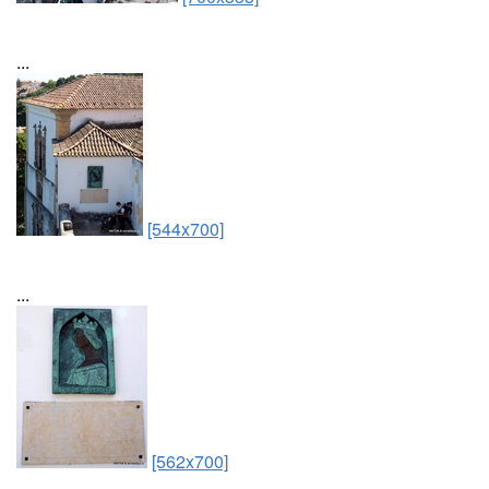
...
[544x700]
...
[562x700]