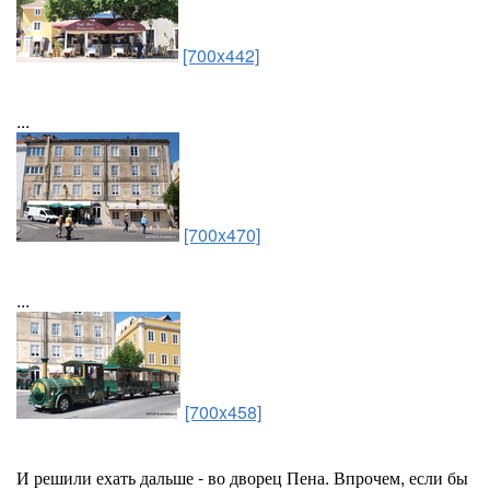
[700x442]
...
[700x470]
...
[700x458]
И решили ехать дальше - во дворец Пена. Впрочем, если бы