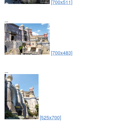
[700x511]
...
[700x483]
...
[525x700]
...