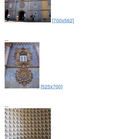
[700x562]
...
[525x700]
...