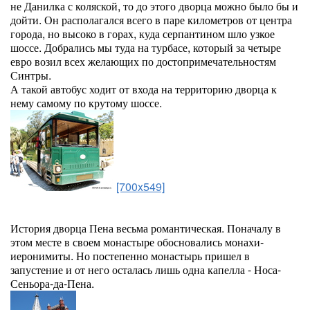
не Данилка с коляской, то до этого дворца можно было бы и
дойти. Он располагался всего в паре километров от центра
города, но высоко в горах, куда серпантином шло узкое
шоссе. Добрались мы туда на турбасе, который за четыре
евро возил всех желающих по достопримечательностям
Синтры.
А такой автобус ходит от входа на территорию дворца к
нему самому по крутому шоссе.
[700x549]
История дворца Пена весьма романтическая. Поначалу в
этом месте в своем монастыре обосновались монахи-
иеронимиты. Но постепенно монастырь пришел в
запустение и от него осталась лишь одна капелла - Носа-
Сеньора-да-Пена.