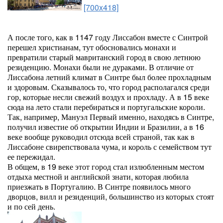
[700x418]
А после того, как в 1147 году Лиссабон вместе с Синтрой
перешел христианам, тут обосновались монахи и
превратили старый мавританский город в свою летнюю
резиденцию. Монахи были не дураками. В отличие от
Лиссабона летний климат в Синтре был более прохладным
и здоровым. Сказывалось то, что город располагался среди
гор, которые несли свежий воздух и прохладу. А в 15 веке
сюда на лето стали перебираться и португальские короли.
Так, например, Мануэл Первый именно, находясь в Синтре,
получил известие об открытии Индии и Бразилии, а в 16
веке вообще руководил отсюда всей страной, так как в
Лиссабоне свирепствовала чума, и король с семейством тут
ее пережидал.
В общем, в 19 веке этот город стал излюбленным местом
отдыха местной и английской знати, которая любила
приезжать в Португалию. В Синтре появилось много
дворцов, вилл и резиденций, большинство из которых стоят
и по сей день.