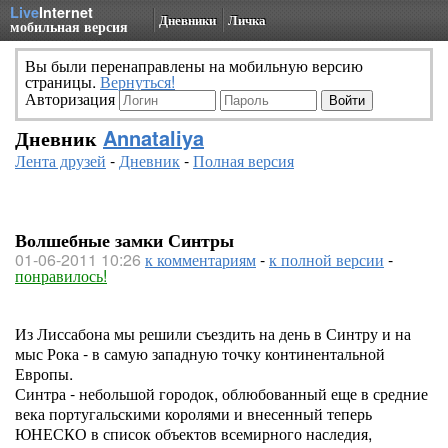
Live
Internet
Дневники
Личка
мобильная версия
Вы были перенаправлены на мобильную версию
страницы.
Вернуться!
Авторизация
Дневник
Annataliya
Лента друзей
-
Дневник
-
Полная версия
Волшебные замки Синтры
01-06-2011 10:26
к комментариям
-
к полной версии
-
понравилось!
Из Лиссабона мы решили съездить на день в Синтру и на
мыс Рока - в самую западную точку континентальной
Европы.
Синтра - небольшой городок, облюбованный еще в средние
века португальскими королями и внесенный теперь
ЮНЕСКО в список объектов всемирного наследия,