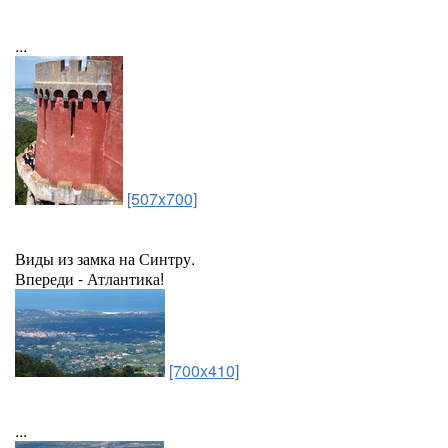
...
[507x700]
Виды из замка на Синтру.
Впереди - Атлантика!
[700x410]
...