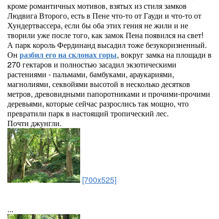
кроме романтичных мотивов, взятых из стиля замков
Людвига Второго, есть в Пене что-то от Гауди и что-то от
Хундертвассера, если бы оба этих гения не жили и не
творили уже после того, как замок Пена появился на свет!
А парк король Фердинанд высадил тоже безукоризненный.
Он
разбил его на склонах горы
, вокруг замка на площади в
270 гектаров и полностью засадил экзотическими
растениями - пальмами, бамбуками, араукариями,
магнолиями, секвойями высотой в несколько десятков
метров, древовидными папоротниками и прочими-прочими
деревьями, которые сейчас разрослись так мощно, что
превратили парк в настоящий тропический лес.
Почти джунгли.
[700x525]
...