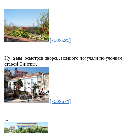
...
[700x525]
Ну, а мы, осмотрев дворец, немного погуляли по улочкам
старой Синтры.
[700x571]
...