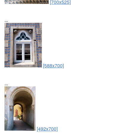
[700x525]
...
[588x700]
...
[492x700]