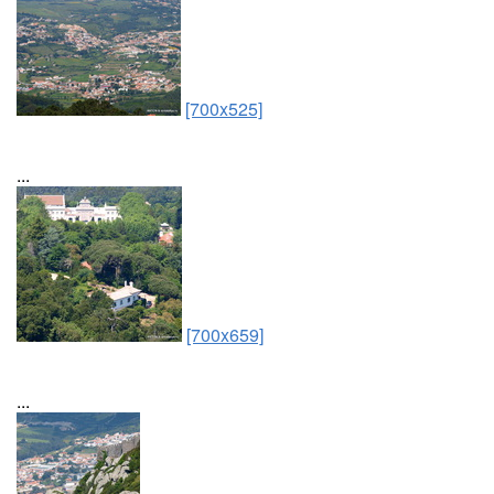
[700x525]
...
[700x659]
...