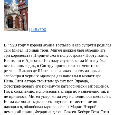
[445x700]
В 1528 году у короля Жуана Третьего и его супруги родился
сын Мигел. Приняв трон, Мигел должен был объединить
три королевства Пиринейского полуострова - Португалии,
Кастилии и Арагона. По этому случаю, когда Мигелу был
всего лишь годик, в Синтру пригласили знаменитого
резчика Николо де Шантарена и заказали ему алтарь из
алебастра и черного мрамора для капеллы в монастыре
Пена. Этот алтарь стоит там до сих пор (правда,
фотографировать его почему-то категорически запрещено).
Но, к сожалению, использовать алтарь по назначению так и
не пришлось. Мигел умер, когда ему исполнилось шесть лет.
Когда же монастырь совсем опустел, то место, где он
находился, облюбовал муж королевы Марии Второй
немецкий принц Фердинанд фон Саксен-Кобург-Гота. Этот