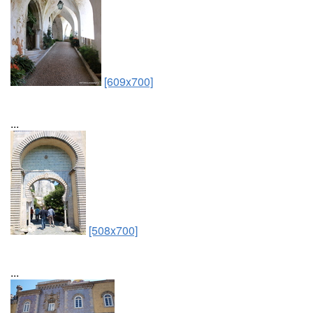
[609x700]
...
[508x700]
...