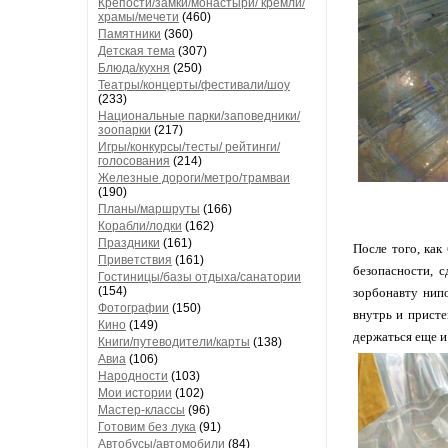
Крепости/замки/монастыри/ кремли/
храмы/мечети
(460)
Памятники
(360)
Детская тема
(307)
Блюда/кухня
(250)
Театры/концерты/фестивали/шоу
(233)
Национальные парки/заповедники/
зоопарки
(217)
Игры/конкурсы/тесты/ рейтинги/
голосования
(214)
Железные дороги/метро/трамваи
(190)
Планы/маршруты
(166)
Корабли/лодки
(162)
Праздники
(161)
После того, как
Приветствия
(161)
безопасности, 
Гостиницы/базы отдыха/санатории
(154)
зорбонавту нипо
Фотографии
(150)
внутрь и присте
Кино
(149)
держаться еще и 
Книги/путеводители/карты
(138)
Авиа
(106)
Народности
(103)
Мои истории
(102)
Мастер-классы
(96)
Готовим без лука
(91)
Автобусы/автомобили
(84)