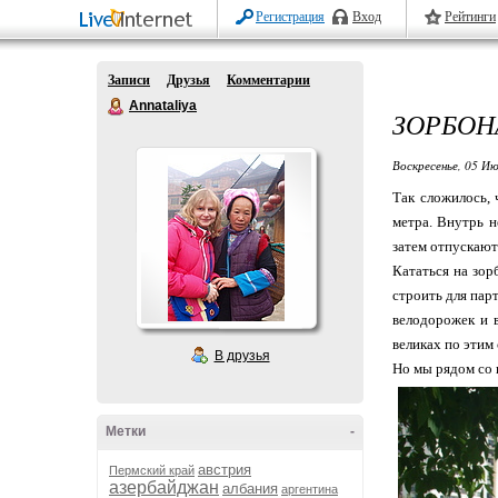
Регистрация
Вход
Рейтинги
Записи
Друзья
Комментарии
Annataliya
ЗОРБОН
Воскресенье, 05 Ию
Так сложилось, 
метра. Внутрь н
затем отпускают 
Кататься на зор
строить для пар
велодорожек и в
великах по этим
В друзья
Но мы рядом со 
Метки
-
австрия
Пермский край
азербайджан
албания
аргентина