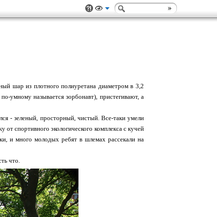
чный шар из плотного полиуретана диаметром в 3,2
 по-умному называется зорбонавт), пристегивают, а
ся - зеленый, просторный, чистый. Все-таки умели
ку от спортивного экологического комплекса с кучей
вки, и много молодых ребят в шлемах рассекали на
ть что.