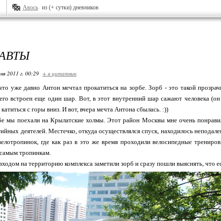
Авось
из (+ сутки) дневников
АВТЫ
ня 2011 г. 00:29
+ в цитатник
что уже давно Антон мечтал прокатиться на зорбе. Зорб - это такой прозра
его встроен еще один шар. Вот, в этот внутренний шар сажают человека (он
катиться с горы вниз. И вот, вчера мечта Антона сбылась. :))
бе мы поехали на Крылатские холмы. Этот район Москвы мне очень понравил
тийных деятелей. Местечко, откуда осуществлялся спуск, находилось неподале
елотропинок, где как раз в это же время проходили велосипедные трениро
 самым тропинкам.
входом на территорию комплекса заметили зорб и сразу пошли выяснять, что ес