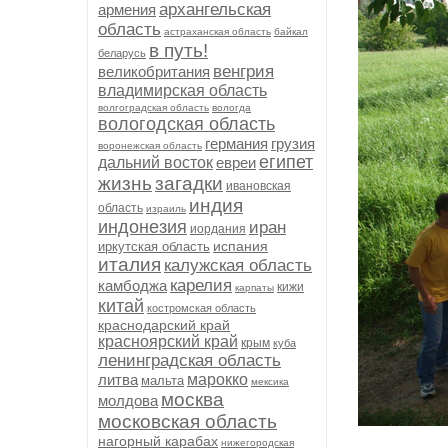
архангельская
армения
область
астраханская область
байкал
в путь!
беларусь
венгрия
великобритания
владимирская область
волгоградская область
вологда
вологодская область
германия
грузия
воронежская область
египет
дальний восток
евреи
жизнь
загадки
ивановская
индия
область
израиль
индонезия
иран
иордания
испания
иркутская область
италия
калужская область
карелия
камбоджа
кижи
карпаты
китай
костромская область
краснодарский край
красноярский край
крым
куба
ленинградская область
литва
марокко
мальта
мексика
москва
молдова
московская область
нагорный карабах
нижегородская