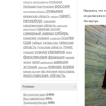
полезное
область
петрозаводск
россия
польша
португалия
румыния
Оказалось, что 
ростовская область
санкт-
он расписался в 
рязанская область
рязань
петербург
Лаз внутрь.
сахалин
сахалинская область
северная
северная осетия
македония
сибирь
северный кавказ
ссылки
сицилия
словакия
словения
сша
тверская
татарстан
таймыр
область
тунис
тульская область
украина
уганда
турция
урал
финляндия
франция
чехия
швеция
чили
чечня
швейцария
южная корея
эстония
эфиопия
япония
ярославль
ява
южная осетия
ярославская область
Рубрики
-
Фоторепортажи
(1464)
Выставки/музеи
(591)
Традиции/обычаи
(590)