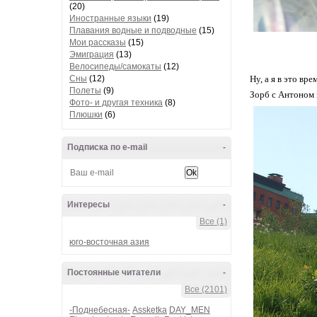
(20)
Иностранные языки
(19)
Плавания водные и подводные
(15)
Мои рассказы
(15)
Эмиграция
(13)
Велосипеды/самокаты
(12)
Сны
(12)
Ну, а я в это вр
Полеты
(9)
Зорб с Антоном 
Фото- и другая техника
(8)
Плюшки
(6)
Подписка по e-mail
-
Интересы
-
Все (1)
юго-восточная азия
Постоянные читатели
-
Все (2101)
-Поднебесная-
Assketka
DAY_MEN