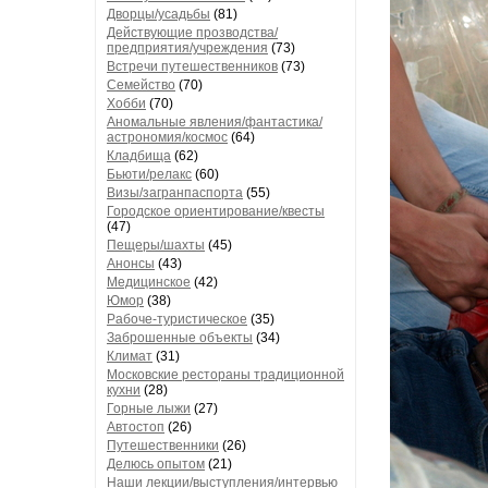
Дворцы/усадьбы
(81)
Действующие прозводства/
предприятия/учреждения
(73)
Встречи путешественников
(73)
Семейство
(70)
Хобби
(70)
Аномальные явления/фантастика/
астрономия/космос
(64)
Кладбища
(62)
Бьюти/релакс
(60)
Визы/загранпаспорта
(55)
Городское ориентирование/квесты
(47)
Пещеры/шахты
(45)
Анонсы
(43)
Медицинское
(42)
Юмор
(38)
Рабоче-туристическое
(35)
Заброшенные объекты
(34)
Климат
(31)
Московские рестораны традиционной
кухни
(28)
Горные лыжи
(27)
Автостоп
(26)
Путешественники
(26)
Делюсь опытом
(21)
Наши лекции/выступления/интервью