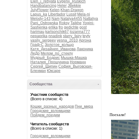
Elen_i_rebyata
Evgenij_Ruskich
Handbalancing
Heler
JBekkie
JulyFlower
Kelen
Khan-Dragon
Lapus_ka
Libertador
Lussit
Mela-ni
Melody-143
Nam
Natalya4455
Nattaliya
Pani_Ostrowska
Roksy
Taikhe
Yogini-
Sashenka
erlika
fro
gedichte
gost
harimau
karlsonchik67
lozanna777
nepaprika
nnadink
starry_fairy
teyty
vasily_sergeev
vesna_2010
Аргона
Граф-С
Золотое_кольцо
Катя_Дизайнер_Иванова
Лаконика
ЛеДо
Мелом_по_стеклу
Мудрый_Бодрис
Мышка-Машка
Наталия_Прошунина
Норманн
Сергей_Щипин
София_Выговская-
Блехман
Юксаре
Сообщества
-
Участник сообществ
(Всего в списке: 4)
Кошки_разных_народов
Пни_мира
Городские_взломщики
Поехали!
Пойдем_поедим
Читатель сообществ
(Всего в списке: 1)
Городские_взломщики