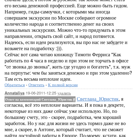
его весьма денежной профессией. Еще можно быть гидом.
Например, гиды-самоучки, с которыми мы иногда
совершаем экскурсии по Москве собирают огромное
количество народа и соответственно денег на своих
уникальных экскурсиях. Можно что-то придумать в этом
направлении, открыть свой сайт, и народ потянется.
Надеюсь, если идеи реализуются, вы про нас не забудете и
возьмете на подработку :))).
Сейчас вот сама читаю книжицу Тимоти Ферриса "Как
работать по 4 часа в неделю и при этом не торчать в офисе
"от звонка до звонка", жить где угодно и богатеть", т.к. муж
на перпутье: чем бы заняться денежно и при этом удаленно?
Там есть весьма неплохие идеи.
Обратиться
-
Ответить
-
К полной версии
19-06-2011-12:25
удалить
Annataliya
Светлана_Юристик
, я
Ответ на комментарий Светлана_Юристик
#
согласна, всё это неплохие варианты. И я пока в декрете,
некоторые из них даже сейчас уже использую. Но, по
большому счету, это - скорее, подработка, чем хороший
заработок. Но у нас для жизни не здесь тормоз даже не во
мне, а скорее, в Антоне, который считает, что не сможет
найти достойной работы в Европе. По-моему, кстати, как