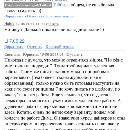
Табби
, в общем, не ешь больше
Ответ на комментарий Табби
#
всякую гадость. :))
Обратиться
-
Ответить
-
К полной версии
17-06-2011-11:00
удалить
Habik
Наташу с Данькой показывали на заднем плане : )
LI 7.05.22
Обратиться
-
Ответить
-
К полной версии
19-06-2011-01:42
удалить
Светлана_Юристик
Никогда не думала, что можно отравиться яйцом. "Но офис
мне точно не подходит". Тогда твой вариант удаленная
работа. Твоим же писательством можно попробовать
зарабатывать (тем более с твоим журналистским
образованием), только нужно быть готовым наступить на
какие-то свои принципы ("не хочу писать по шаблону, по
заказу") т.к. это работа. Еще я слышала, что издатели-
редакторы во многих случаях имеют удаленную работу. А
удаленная работа - первый шаг к возможности жизни не
здесь. Кстати, очень по неплохому варианту пошел мой
коллега по работе Дима. Он закончил курсы дайверов и стал
инструктором, в перспективе хочет основать свою школу
сначала здесь, а потом за рубежом. так хобби может стать