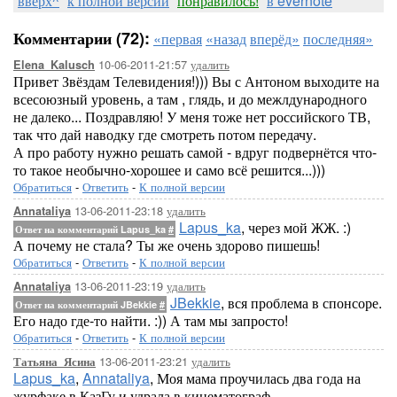
вверх^
к полной версии
понравилось!
в evernote
Комментарии (72):
«первая
«назад
вперёд»
последняя»
10-06-2011-21:57
удалить
Elena_Kalusch
Привет Звёздам Телевидения!))) Вы с Антоном выходите на
всесоюзный уровень, а там , глядь, и до межлдународного
не далеко... Поздравляю! У меня тоже нет российского ТВ,
так что дай наводку где смотреть потом передачу.
А про работу нужно решать самой - вдруг подвернётся что-
то такое необычно-хорошее и само всё решится...)))
Обратиться
-
Ответить
-
К полной версии
13-06-2011-23:18
удалить
Annataliya
Lapus_ka
, через мой ЖЖ. :)
Ответ на комментарий Lapus_ka
#
А почему не стала? Ты же очень здорово пишешь!
Обратиться
-
Ответить
-
К полной версии
13-06-2011-23:19
удалить
Annataliya
JBekkie
, вся проблема в спонсоре.
Ответ на комментарий JBekkie
#
Его надо где-то найти. :)) А там мы запросто!
Обратиться
-
Ответить
-
К полной версии
13-06-2011-23:21
удалить
Татьяна_Ясина
Lapus_ka
,
Annataliya
, Моя мама проучилась два года на
журфаке в КазГу и удрала в кинематограф.