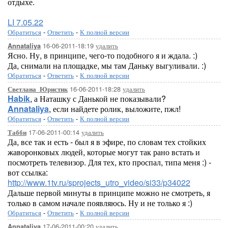
отдыхе.
LI 7.05.22
Обратиться
-
Ответить
-
К полной версии
16-06-2011-18:19
удалить
Annataliya
Ясно. Ну, в принципе, чего-то подобного я и ждала. :)
Да, снимали на площадке, мы там Даньку выгуливали. :)
Обратиться
-
Ответить
-
К полной версии
16-06-2011-18:28
удалить
Светлана_Юристик
Habik
, а Наташку с Данькой не показывали?
Annataliya
, если найдете ролик, выложите, пжл!
Обратиться
-
Ответить
-
К полной версии
17-06-2011-00:14
удалить
Табби
Да, все так и есть - был я в эфире, по словам тех стойких
жаворонковых людей, которые могут так рано встать и
посмотреть телевизор. Для тех, кто проспал, типа меня :) -
вот ссылка:
http://www.1tv.ru/sprojects_utro_video/si33/p34022
Дальше первой минуты в принципе можно не смотреть, я
только в самом начале появляюсь. Ну и не только я :)
Обратиться
-
Ответить
-
К полной версии
17-06-2011-00:20
удалить
Annataliya