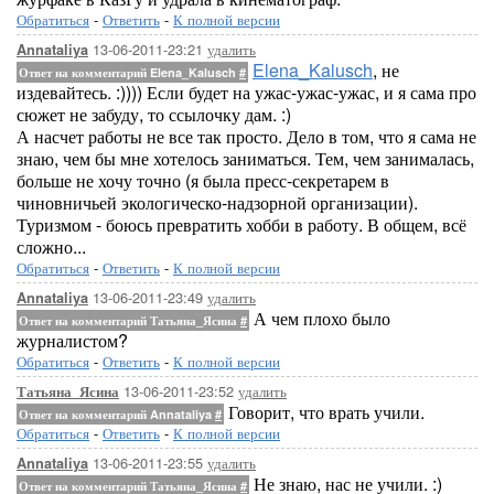
Обратиться
-
Ответить
-
К полной версии
13-06-2011-23:21
удалить
Annataliya
Elena_Kalusch
, не
Ответ на комментарий Elena_Kalusch
#
издевайтесь. :)))) Если будет на ужас-ужас-ужас, и я сама про
сюжет не забуду, то ссылочку дам. :)
А насчет работы не все так просто. Дело в том, что я сама не
знаю, чем бы мне хотелось заниматься. Тем, чем занималась,
больше не хочу точно (я была пресс-секретарем в
чиновничьей экологическо-надзорной организации).
Туризмом - боюсь превратить хобби в работу. В общем, всё
сложно...
Обратиться
-
Ответить
-
К полной версии
13-06-2011-23:49
удалить
Annataliya
А чем плохо было
Ответ на комментарий Татьяна_Ясина
#
журналистом?
Обратиться
-
Ответить
-
К полной версии
13-06-2011-23:52
удалить
Татьяна_Ясина
Говорит, что врать учили.
Ответ на комментарий Annataliya
#
Обратиться
-
Ответить
-
К полной версии
13-06-2011-23:55
удалить
Annataliya
Не знаю, нас не учили. :)
Ответ на комментарий Татьяна_Ясина
#