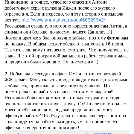
Индонезию, а точнее, чудесного спасения Антона
добытчиком серы с вулкана Иджен после его жуткого
отравления. Если интересно, то я эту историю описывала
вот тут:
http://www.annataliya.ru/post68729642/
Рассказывал страшную историю корреспондентам Антон, а
снимали они больше, по-моему, нашего Данилку. :))
Фотоаппарат же я благополучно забыла, поэтому фоток вам
не покажу. В общем, сюжет обещают выпустить 16 июня.
Так что, если кому интересно, смотрите. Что получилось, не
знаю. Я с этой программой раньше по работе сотрудничала,
и вроде они были хорошие. Ну, посмотрим. :)
2. Побывала я сегодня в офисе СУПа - этот тот, который
ЖЖ делает. Могу сказать, вроде и люди там все, с которыми
я общалась, приятные, и заведение нормальное. Но
посмотрела я на работу в офисе - это ж мамадарагая!!!
Несколько больших комнат, в которых сотрудники сидят
очень так плотненько друг к другу. Ох! После полутора лет
моего пребывания дома, я даже представить не могу
офисную работу? Что буду делать, когда еще через полтора
года придется на работу выходить, ума не приложу. Но
офис мне теперь точно не подходит!