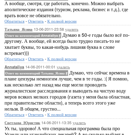
А вообще, смотря, где работать, конечно. Можно выбрать
аполитические издания (туризм, реклама, бизнес и т.д.), где
врать вовсе не обязательно.
Обратиться
-
Ответить
-
К полной версии
13-06-2011-23:58
удалить
Татьяна_Ясина
Думаю в 50-е годы было всё по-
Ответ на комментарий Annataliya
#
другому. А вообще, ей всегда было трудно писать-то не
хватает буквы, то какая-нибудь лишняя буква в слове
встревает)))
Обратиться
-
Ответить
-
К полной версии
14-06-2011-00:01
удалить
Annataliya
Думаю, что сейчас времена в
Ответ на комментарий Татьяна_Ясина
#
плане цензуры немногим лучше, чем в те годы. :( Я помню,
как несколько лет назад мы еще могли проводить
журналистские расследования и выводить на чистую воду
меров всяких мелких городов (газета у меня была областная,
при правительстве области), а теперь всего этого уже
нельзя. В общем, грустно...
Обратиться
-
Ответить
-
К полной версии
14-06-2011-13:35
удалить
Светлана_Юристик
Ух ты, здорово! А что специальная программа была про
Уганду или угандийских лекарей? А во сколько выйдет в