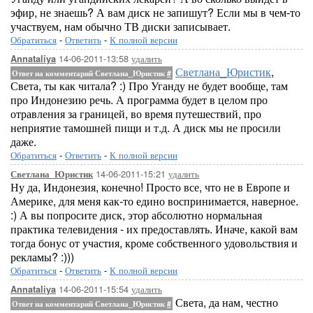
эфир, не знаешь? А вам диск не запишут? Если мы в чем-то
участвуем, нам обычно ТВ диски записывает.
Обратиться
-
Ответить
-
К полной версии
14-06-2011-13:58
удалить
Annataliya
Светлана_Юристик
,
Ответ на комментарий Светлана_Юристик
#
Света, ты как читала? :) Про Уганду не будет вообще, там
про Индонезию речь. А программа будет в целом про
отравления за границей, во время путешествий, про
неприятие тамошней пищи и т.д. А диск мы не просили
даже.
Обратиться
-
Ответить
-
К полной версии
14-06-2011-15:21
удалить
Светлана_Юристик
Ну да, Индонезия, конечно! Просто все, что не в Европе и
Америке, для меня как-то едино воспринимается, наверное.
:) А вы попросите диск, этор абсолютно нормальная
практика телевидения - их предоставлять. Иначе, какой вам
тогда бонус от участия, кроме собственного удовольствия и
рекламы? :)))
Обратиться
-
Ответить
-
К полной версии
14-06-2011-15:54
удалить
Annataliya
Света, да нам, честно
Ответ на комментарий Светлана_Юристик
#