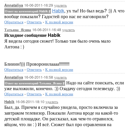
16-06-2011-16:29
удалить
Annataliya
Habik
, ух ты! Но был ведь? :)) А что
Ответ на комментарий Habik
#
вообще показали? Гадостей про нас не наговорили?
Обратиться
-
Ответить
-
К полной версии
16-06-2011-16:48
удалить
Татьяна_Ясина
Исходное сообщение Habik
Я видела сегодня сюжет! Только там было очень мало
Антона : )
Блииин!))) Проворонилаааа!!!!!!!!!
Обратиться
-
Ответить
-
К полной версии
16-06-2011-16:58
удалить
Annataliya
Надо на сайте поискать, если
Ответ на комментарий Татьяна_Ясина
#
уже выложили, конечно. :)) Озадачу сегодня телезвезду. :))
Обратиться
-
Ответить
-
К полной версии
16-06-2011-18:10
удалить
Habik
Был, да. Причем я случайно увидела, просто включила за
завтраком телевизор. Показали Антона вроде на какой-то
детской площадке. Он рассказал, как чем-то отравился,
яйцом, что ли : ) И всё. Сюжет был про отравления на