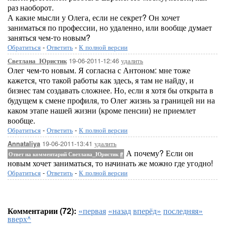
раз наоборот.
А какие мысли у Олега, если не секрет? Он хочет
заниматься по профессии, но удаленно, или вообще думает
заняться чем-то новым?
Обратиться
-
Ответить
-
К полной версии
19-06-2011-12:46
удалить
Светлана_Юристик
Олег чем-то новым. Я согласна с Антоном: мне тоже
кажется, что такой работы как здесь, я там не найду, и
бизнес там создавать сложнее. Но, если я хотя бы открыта в
будущем к смене профиля, то Олег жизнь за границей ни на
каком этапе нашей жизни (кроме пенсии) не приемлет
вообще.
Обратиться
-
Ответить
-
К полной версии
19-06-2011-13:41
удалить
Annataliya
А почему? Если он
Ответ на комментарий Светлана_Юристик
#
новым хочет заниматься, то начинать же можно где угодно!
Обратиться
-
Ответить
-
К полной версии
Комментарии (72):
«первая
«назад
вперёд»
последняя»
вверх^