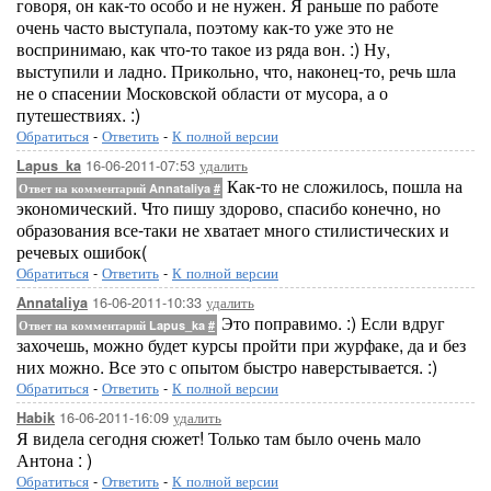
говоря, он как-то особо и не нужен. Я раньше по работе
очень часто выступала, поэтому как-то уже это не
воспринимаю, как что-то такое из ряда вон. :) Ну,
выступили и ладно. Прикольно, что, наконец-то, речь шла
не о спасении Московской области от мусора, а о
путешествиях. :)
Обратиться
-
Ответить
-
К полной версии
16-06-2011-07:53
удалить
Lapus_ka
Как-то не сложилось, пошла на
Ответ на комментарий Annataliya
#
экономический. Что пишу здорово, спасибо конечно, но
образования все-таки не хватает много стилистических и
речевых ошибок(
Обратиться
-
Ответить
-
К полной версии
16-06-2011-10:33
удалить
Annataliya
Это поправимо. :) Если вдруг
Ответ на комментарий Lapus_ka
#
захочешь, можно будет курсы пройти при журфаке, да и без
них можно. Все это с опытом быстро наверстывается. :)
Обратиться
-
Ответить
-
К полной версии
16-06-2011-16:09
удалить
Habik
Я видела сегодня сюжет! Только там было очень мало
Антона : )
Обратиться
-
Ответить
-
К полной версии