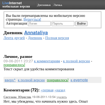
Live
Internet
Дневники
Личка
мобильная версия
Вы были перенаправлены на мобильную версию
страницы.
Вернуться!
Авторизация
Дневник
Annataliya
Лента друзей
-
Дневник
-
Полная версия
Личное, разное
09-06-2011 23:27
к комментариям
-
к полной версии
-
понравилось!
Текст скрыт для удобства комментирования
вверх^
к полной версии
понравилось!
в evernote
Комментарии (72):
«первая
«назад
19-06-2011-13:54
удалить
Светлана_Юристик
Нет, мы убеждены, что начинать нужно здесь. Опыт