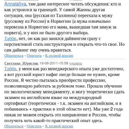
Annataliya
, там даже интереснее читать обсуждения: кто и
как устроился за границей. У самой Жанны другая
ситуация, она (русская из Таллинна) переехала к мужу
(русскому из России) в Норвегию (а мужа изначально
перевезла в Норвегию его мама, вышедшая там замуж за
норвега), и у них не было другого выбора.
Табби
, нет, он как раз занялся дайвингом сразу с
перспективой стать инструктором и открыть что-то свое. Но
сам дайвинг ему очень нравиться.
Обратиться
-
Ответить
-
К полной версии
19-06-2011-15:58
удалить
Светлана_Юристик
Табби
, у меня как раз менеджерского опыта уже достаточно,
а вот русский юрист нафиг нигде больше не нужен, кроме
России. Я честно пыталась приобрести профессию,
позволяющую работать за рубежом тоже. Прошла обучение
по экологическому менеджменту, и могу теоретически сдать
экзамен на английском языке на международный
сертификат (теоретически - т.к. экзамен на английском, и я
побаиваюсь + практики в этой области нет). Мы уже 2 года
никак не можем открыть это направление в России, чтобы
получить хоть какой-то практический опыт здесь.
Обратиться
-
Ответить
-
К полной версии