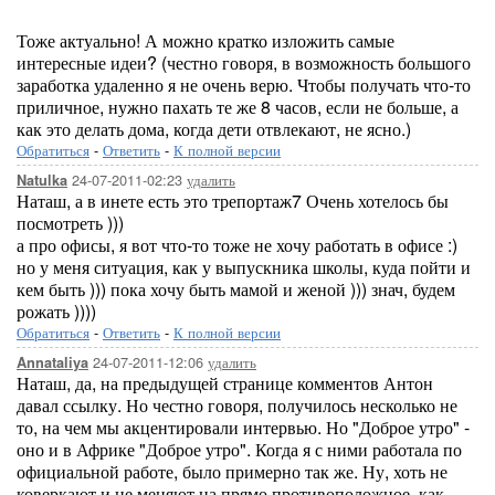
Тоже актуально! А можно кратко изложить самые
интересные идеи? (честно говоря, в возможность большого
заработка удаленно я не очень верю. Чтобы получать что-то
приличное, нужно пахать те же 8 часов, если не больше, а
как это делать дома, когда дети отвлекают, не ясно.)
Обратиться
-
Ответить
-
К полной версии
24-07-2011-02:23
удалить
Natulka
Наташ, а в инете есть это трепортаж7 Очень хотелось бы
посмотреть )))
а про офисы, я вот что-то тоже не хочу работать в офисе :)
но у меня ситуация, как у выпускника школы, куда пойти и
кем быть ))) пока хочу быть мамой и женой ))) знач, будем
рожать ))))
Обратиться
-
Ответить
-
К полной версии
24-07-2011-12:06
удалить
Annataliya
Наташ, да, на предыдущей странице комментов Антон
давал ссылку. Но честно говоря, получилось несколько не
то, на чем мы акцентировали интервью. Но "Доброе утро" -
оно и в Африке "Доброе утро". Когда я с ними работала по
официальной работе, было примерно так же. Ну, хоть не
коверкают и не меняют на прямо противоположное, как