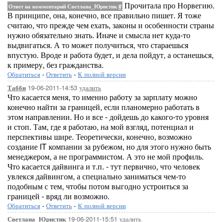
Прочитала про Норвегию.
Ответ на комментарий Светлана_Юристик
#
В принципе, она, конечно, все правильно пишет. Я тоже
считаю, что прежде чем ехать, законы и особенности страны
нужно обязательно знать. Иначе и смысла нет куда-то
выдвигаться. А то может получиться, что стараешься
впустую. Вроде и работа будет, и дела пойдут, а останешься,
к примеру, без гражданства.
Обратиться
-
Ответить
-
К полной версии
19-06-2011-14:53
удалить
Табби
Что касается меня, то именно работу за зарплату можно
конечно найти за границей, если планомерно работать в
этом направлении. Но и все - дойдешь до какого-то уровня
и стоп. Там, где я работаю, на мой взгляд, потенциал и
перспективы шире. Теоретически, конечно, возможно
создание IT компании за рубежом, но для этого нужно быть
менеджером, а не программистом. А это не мой профиль.
Что касается дайвинга и т.п. - тут первично, что человек
увлекся дайвингом, а специально заниматься чем-то
подобным с тем, чтобы потом выгодно устроиться за
границей - вряд ли возможно.
Обратиться
-
Ответить
-
К полной версии
19-06-2011-15:51
удалить
Светлана_Юристик