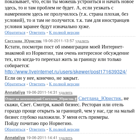
показывает, что, если ты можешь устроиться и начать новое
здесь, то и там проблем не будет. А, если уезжать с
намерением здесь не пролучилось (т.к. страна плохая, без
условий), то и там не получится. т.к. там для иностранцев
условия заранее будут изначально хуже.
Обратиться
-
Ответить
-
К полной версии
19-06-2011-13:57
удалить
Светлана_Юристик
Кстати, посмотри пост об иммиграции моей Интернет-
знакомой из Норвегии, там очень интересное обсуждение
тех, кто когда-то переехал жить за границу или только
собирается:
http://www.liveinternet.ru/users/skewer/post171639324/
Если он у нее, конечно, не закрыт.
Обратиться
-
Ответить
-
К полной версии
19-06-2011-14:31
удалить
Annataliya
Светлана_Юристик
, не
Ответ на комментарий Светлана_Юристик
#
скажи, Свет. Смотря, какой бизнес. Ресторан или отель
гораздо проще открыть за границей, чем у нас, где на малый
бизнес глубоко наложили. У меня есть примеры.
Пойду почитаю про Норвегию.
Обратиться
-
Ответить
-
К полной версии
19-06-2011-14:41
удалить
Annataliya