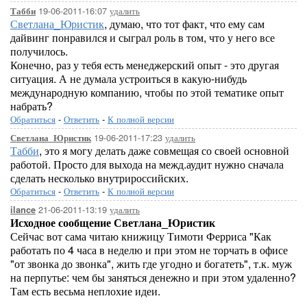
19-06-2011-16:07
удалить
Табби
Светлана_Юристик
, думаю, что тот факт, что ему сам
дайвинг понравился и сыграл роль в том, что у него все
получилось.
Конечно, раз у тебя есть менеджерский опыт - это другая
ситуация. А не думала устроиться в какую-нибудь
международную компанию, чтобы по этой тематике опыт
набрать?
Обратиться
-
Ответить
-
К полной версии
19-06-2011-17:23
удалить
Светлана_Юристик
Табби
, это я могу делать даже совмещая со своей основной
работой. Просто для выхода на межд.аудит нужно сначала
сделать несколько внутрироссийских.
Обратиться
-
Ответить
-
К полной версии
21-06-2011-13:19
удалить
ilance
Исходное сообщение Светлана_Юристик
Сейчас вот сама читаю книжицу Тимоти Ферриса "Как
работать по 4 часа в неделю и при этом не торчать в офисе
"от звонка до звонка", жить где угодно и богатеть", т.к. муж
на перпутье: чем бы заняться денежно и при этом удаленно?
Там есть весьма неплохие идеи.