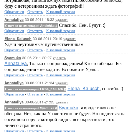
буду с нетерпением ждать фотографий!
Обратиться
-
Ответить
-
К полной версии
30-06-2011-18:32
удалить
Annataliya
Спасибо, Лен. Будут. :)
Ответ на комментарий Anelehka
#
Обратиться
-
Ответить
-
К полной версии
30-06-2011-20:19
удалить
Elena_Kalusch
Удачи неутомимым путешественникам!
Обратиться
-
Ответить
-
К полной версии
30-06-2011-20:27
удалить
Syamuka
Annataliya
, Только с сопровождением! Кто-то обещал! Без
сопровождения - не ходите. Вспомните Урал...
Обратиться
-
Ответить
-
К полной версии
30-06-2011-21:34
удалить
Annataliya
Elena_Kalusch
, спасибо. :)
Ответ на комментарий Elena_Kalusch
#
Обратиться
-
Ответить
-
К полной версии
30-06-2011-21:35
удалить
Annataliya
Syamuka
, я вроде такого не
Ответ на комментарий Syamuka
#
обещала. Нет, как на Урале точно не будет. Но подняться на
соседнюю гору, с которой видны все окрестности, это
ничего страшного.
Обратиться
-
Ответить
-
К полной версии