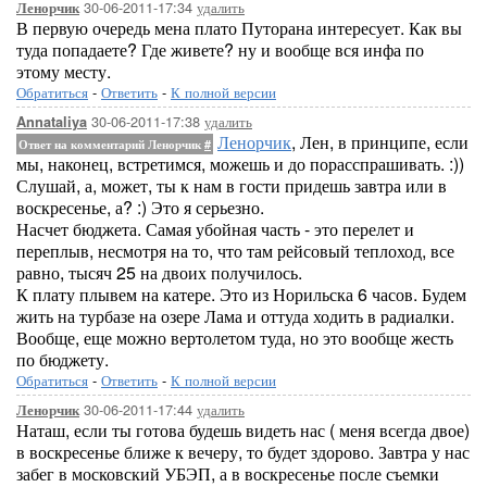
30-06-2011-17:34
удалить
Ленорчик
В первую очередь мена плато Путорана интересует. Как вы
туда попадаете? Где живете? ну и вообще вся инфа по
этому месту.
Обратиться
-
Ответить
-
К полной версии
30-06-2011-17:38
удалить
Annataliya
Ленорчик
, Лен, в принципе, если
Ответ на комментарий Ленорчик
#
мы, наконец, встретимся, можешь и до порасспрашивать. :))
Слушай, а, может, ты к нам в гости придешь завтра или в
воскресенье, а? :) Это я серьезно.
Насчет бюджета. Самая убойная часть - это перелет и
переплыв, несмотря на то, что там рейсовый теплоход, все
равно, тысяч 25 на двоих получилось.
К плату плывем на катере. Это из Норильска 6 часов. Будем
жить на турбазе на озере Лама и оттуда ходить в радиалки.
Вообще, еще можно вертолетом туда, но это вообще жесть
по бюджету.
Обратиться
-
Ответить
-
К полной версии
30-06-2011-17:44
удалить
Ленорчик
Наташ, если ты готова будешь видеть нас ( меня всегда двое)
в воскресенье ближе к вечеру, то будет здорово. Завтра у нас
забег в московский УБЭП, а в воскресенье после съемки