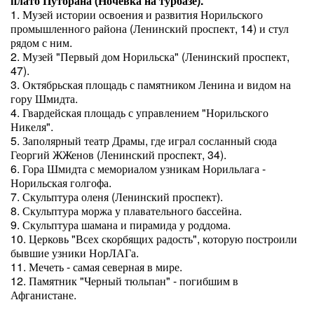
плато Путорана (Ночевка на турбазе).
1. Музей истории освоения и развития Норильского
промышленного района (Ленинский проспект, 14) и стул
рядом с ним.
2. Музей "Первый дом Норильска" (Ленинский проспект,
47).
3. Октябрьская площадь с памятником Ленина и видом на
гору Шмидта.
4. Гвардейская площадь с управлением "Норильского
Никеля".
5. Заполярный театр Драмы, где играл сосланный сюда
Георгий ЖЖенов (Ленинский проспект, 34).
6. Гора Шмидта с мемориалом узникам Норильлага -
Норильская голгофа.
7. Скульптура оленя (Ленинский проспект).
8. Скульптура моржа у плавательного бассейна.
9. Скульптура шамана и пирамида у роддома.
10. Церковь "Всех скорбящих радость", которую построили
бывшие узники НорЛАГа.
11. Мечеть - самая северная в мире.
12. Памятник "Черный тюльпан" - погибшим в
Афганистане.