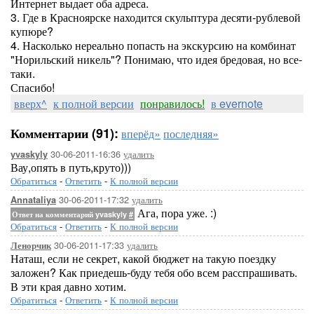
Интернет выдает оба адреса.
3. Где в Красноярске находится скульптура десяти-рублевой
купюре?
4. Насколько нереально попасть на экскурсию на комбинат
"Норильский никель"? Понимаю, что идея бредовая, но все-
таки.
Спасибо!
вверх^
к полной версии
понравилось!
в evernote
Комментарии (91):
вперёд»
последняя»
30-06-2011-16:36
удалить
yvaskyly
Вау,опять в путь,круто)))
Обратиться
-
Ответить
-
К полной версии
30-06-2011-17:32
удалить
Annataliya
Ага, пора уже. :)
Ответ на комментарий yvaskyly
#
Обратиться
-
Ответить
-
К полной версии
30-06-2011-17:33
удалить
Ленорчик
Наташ, если не секрет, какой бюджет на такую поездку
заложен? Как приедешь-буду тебя обо всем расспрашивать.
В эти края давно хотим.
Обратиться
-
Ответить
-
К полной версии