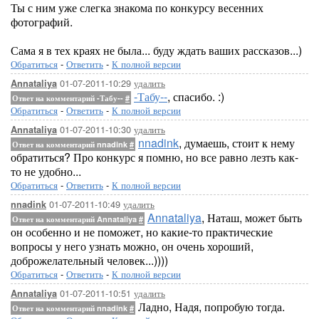
Ты с ним уже слегка знакома по конкурсу весенних
фотографий.
Сама я в тех краях не была... буду ждать ваших рассказов...)
Обратиться
-
Ответить
-
К полной версии
01-07-2011-10:29
удалить
Annataliya
-Табу--
, спасибо. :)
Ответ на комментарий -Табу--
#
Обратиться
-
Ответить
-
К полной версии
01-07-2011-10:30
удалить
Annataliya
nnadink
, думаешь, стоит к нему
Ответ на комментарий nnadink
#
обратиться? Про конкурс я помню, но все равно лезть как-
то не удобно...
Обратиться
-
Ответить
-
К полной версии
01-07-2011-10:49
удалить
nnadink
Annataliya
, Наташ, может быть
Ответ на комментарий Annataliya
#
он особенно и не поможет, но какие-то практические
вопросы у него узнать можно, он очень хороший,
доброжелательный человек...))))
Обратиться
-
Ответить
-
К полной версии
01-07-2011-10:51
удалить
Annataliya
Ладно, Надя, попробую тогда.
Ответ на комментарий nnadink
#