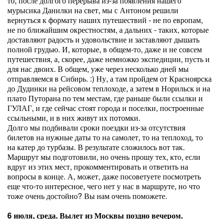
то, после долгого перерыва из-за появления нашего
мурысика Данилки на свет, мы с Антоном решили
вернуться к формату наших путешествий - не по европам,
не по ближайшим окрестностям, а дальних - таких, которые
доставляют радость и удовольствие и заставляют дышать
полной грудью. И, которые, в общем-то, даже и не совсем
путешествия, а, скорее, даже немножко экспедиции, пусть и
для нас двоих. В общем, уже через несколько дней мы
отправляемся в Сибирь. :) Ну, а там пройдем от Красноярска
до Дудинки на рейсовом теплоходе, а затем в Норильск и на
плато Путорана по тем местам, где раньше были ссылки и
ГУЛАГ, и где сейчас стоят города и поселки, построенные
ссыльными, и в них живут их потомки.
Долго мы подбивали сроки поездки из-за отсутствия
билетов на нужные даты то на самолет, то на теплоход, то
на катер до турбазы. В результате сложилось вот так.
Маршрут мы подготовили, но очень прошу тех, кто, если
вдруг из этих мест, прокомментировать и ответить на
вопросы в конце. А, может, даже посоветуете посмотреть
еще что-то интересное, чего нет у нас в маршруте, но что
тоже очень достойно? Вы нам очень поможете.
6 июля, среда. Вылет из Москвы поздно вечером.