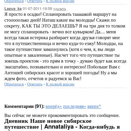
Обратиться
-
Ответить
-
К полной версии
01-07-2011-19:59
удалить
Lapus_ka
Я просто в осадке! Спланировать тааааакой маршрут на
стооооолько дней! Наташ какие вы молодцы! Скажи по
секрету, КАК ТЫ ЭТО ДЕЛАЕШЬ? Я на три дня то толком
не могу спланировать - вечно все кувырком! Да.... меня
всегда такая истерика разбирает когда друзья говорят мне
что я путешественница и вечно куда-то езжу! Молодцы, на
такое путешествие замахнулись (хотя о чем, я, вы люди
опытные и закаленные). Насчет того что путешествие ты
зовешь проектом - это прям в точку - думаю будет как всегда
:масштабно, познавательно и интересно! Побольше Вам с
Антошей сибирских красот и хорошей погоды! Ну а мы
ждем фото, отчетов и радуемся за Вас!
Обратиться
-
Ответить
-
К полной версии
Комментарии (91):
вперёд»
последняя»
вверх^
Вы сейчас не можете прокомментировать это сообщение.
Дневник Наше новое сибирское
путешествие | Annataliya - Когда-нибудь я