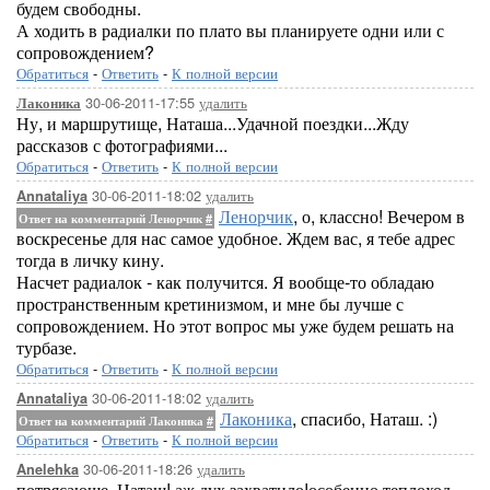
будем свободны.
А ходить в радиалки по плато вы планируете одни или с
сопровождением?
Обратиться
-
Ответить
-
К полной версии
30-06-2011-17:55
удалить
Лаконика
Ну, и маршрутище, Наташа...Удачной поездки...Жду
рассказов с фотографиями...
Обратиться
-
Ответить
-
К полной версии
30-06-2011-18:02
удалить
Annataliya
Ленорчик
, о, классно! Вечером в
Ответ на комментарий Ленорчик
#
воскресенье для нас самое удобное. Ждем вас, я тебе адрес
тогда в личку кину.
Насчет радиалок - как получится. Я вообще-то обладаю
пространственным кретинизмом, и мне бы лучше с
сопровождением. Но этот вопрос мы уже будем решать на
турбазе.
Обратиться
-
Ответить
-
К полной версии
30-06-2011-18:02
удалить
Annataliya
Лаконика
, спасибо, Наташ. :)
Ответ на комментарий Лаконика
#
Обратиться
-
Ответить
-
К полной версии
30-06-2011-18:26
удалить
Anelehka
потрясающе, Наташ! аж дух захватило!особенно теплоход,