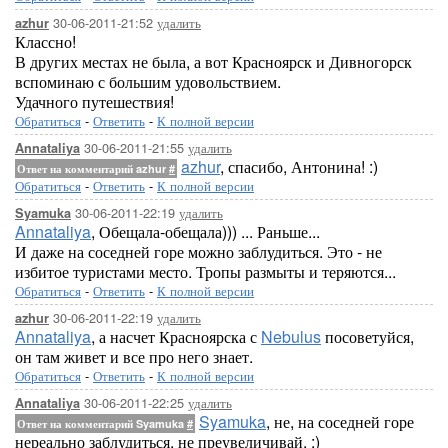
30-06-2011-21:52
удалить
azhur
Классно!
В других местах не была, а вот Красноярск и Дивногорск
вспоминаю с большим удовольствием.
Удачного путешествия!
Обратиться
-
Ответить
-
К полной версии
30-06-2011-21:55
удалить
Annataliya
azhur
, спасибо, Антонина! :)
Ответ на комментарий azhur
#
Обратиться
-
Ответить
-
К полной версии
30-06-2011-22:19
удалить
Syamuka
Annataliya
, Обещала-обещала))) ... Раньше...
И даже на соседней горе можно заблудиться. Это - не
избитое туристами место. Тропы размыты и теряются...
Обратиться
-
Ответить
-
К полной версии
30-06-2011-22:19
удалить
azhur
Annataliya
, а насчет Красноярска с
Nebulus
посоветуйся,
он там живет и все про него знает.
Обратиться
-
Ответить
-
К полной версии
30-06-2011-22:25
удалить
Annataliya
Syamuka
, не, на соседней горе
Ответ на комментарий Syamuka
#
нереально заблудиться, не преувеличивай. :)