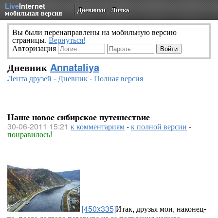
Live
Internet
Дневники
Личка
мобильная версия
Вы были перенаправлены на мобильную версию
страницы.
Вернуться!
Авторизация
Дневник
Annataliya
Лента друзей
-
Дневник
-
Полная версия
Наше новое сибирское путешествие
30-06-2011 15:21
к комментариям
-
к полной версии
-
понравилось!
[450x335]
Итак, друзья мои, наконец-