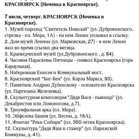
КРАСНОЯРСК (Ночевка в Красноярске).
7 июля, четверг. КРАСНОЯРСК (Ночевка в
Красноярске).
1. Музей-пароход "Святитель Николай" (ул. Дубровинского,
стрелка - пл. Мира, 1А) - на нем Ленин уплывал в ссылку.
2. Дом-музей Ленина (ул. Марковская, 27) - в нем Ленин
жил во время ссылки два месяца.
3. Краеведческий музей (ул.Дубровинского , д. 84).
4. Часовня Параскевы Пятницы - символ Красноярска (гора
Караульная).
5. Набережная Енисея и Коммунальный мост.
6. Красноярский "Биг-Бен" (ул. Карла Маркса, 93).
7. Памятник Андрею Дубенскому - основателю Красноярска
(ул. Партизана Железняка).
8. Скульптурная композиция "Дядя Вася - пьяница" (ул.
Декабристов или Ломоносова, д.7).
9. Триумфальная арка (пл. Мира).
10. Эйфелева башня (ул. Весны, д. 16А).
11. Фонтан "Реки Сибири" (пл. 350-летия Красноярска).
12. Скульптура "Дядя Яша и стажер" (ул. Парижской
Коммуны, д. 41).