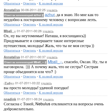
Обратиться
-
Ответить
-
К полной версии
30-06-2011-22:25
удалить
Annataliya
azhur
, да я знаю. Но мне как-то
Ответ на комментарий azhur
#
неудобно к постороннему человеку с вопросами лезть.
Обратиться
-
Ответить
-
К полной версии
01-07-2011-00:26
удалить
Mbali_--
Ох, ну вы неутомимые! Наташа, я восхищаюсь))
Придумываете и совершаете такие интересные
путешествия, молодцы! Жаль, что ты не моя сестра ))
Обратиться
-
Ответить
-
К полной версии
01-07-2011-00:37
удалить
Annataliya
Mbali_--
, спасибо, Оксан. Ну, ты и
Ответ на комментарий Mbali_--
#
наговорила. :))) А почему жаль, что не сестра? Сестрам
проще объединятся или что? :)
Обратиться
-
Ответить
-
К полной версии
01-07-2011-03:22
удалить
-Табу--
вы просто молодцы! удачной поездки!
Обратиться
-
Ответить
-
К полной версии
01-07-2011-06:24
удалить
nnadink
Согласна с Тоней, Nebulus откликнется на вопросы очень
доброжелательно.