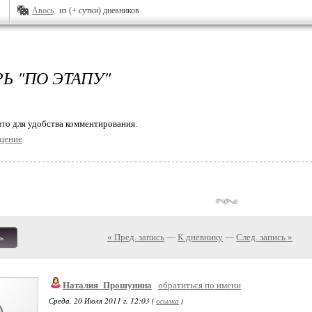
Авось
из (+ сутки) дневников
Ь "ПО ЭТАПУ"
то для удобства комментирования.
щение
« Пред. запись
—
К дневнику
—
След. запись »
ь
Наталия_Прошунина
обратиться по имени
Среда, 20 Июля 2011 г. 12:03 (
ссылка
)