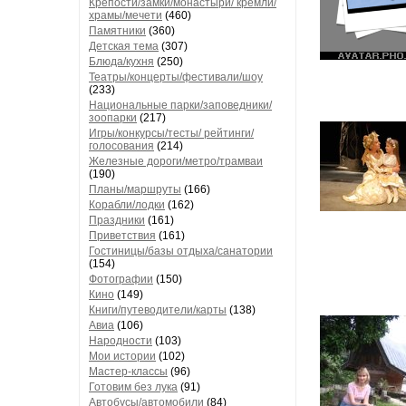
Крепости/замки/монастыри/ кремли/
храмы/мечети
(460)
Памятники
(360)
Детская тема
(307)
Блюда/кухня
(250)
Театры/концерты/фестивали/шоу
(233)
Национальные парки/заповедники/
зоопарки
(217)
Игры/конкурсы/тесты/ рейтинги/
голосования
(214)
Железные дороги/метро/трамваи
(190)
Планы/маршруты
(166)
Корабли/лодки
(162)
Праздники
(161)
Приветствия
(161)
Гостиницы/базы отдыха/санатории
(154)
Фотографии
(150)
Кино
(149)
Книги/путеводители/карты
(138)
Авиа
(106)
Народности
(103)
Мои истории
(102)
Мастер-классы
(96)
Готовим без лука
(91)
Автобусы/автомобили
(84)