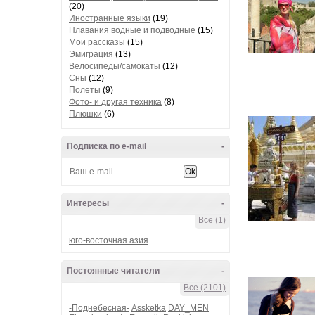
(20)
Иностранные языки
(19)
Плавания водные и подводные
(15)
Мои рассказы
(15)
Эмиграция
(13)
Велосипеды/самокаты
(12)
Сны
(12)
Полеты
(9)
Фото- и другая техника
(8)
Плюшки
(6)
Подписка по e-mail
-
Интересы
-
Все (1)
юго-восточная азия
Постоянные читатели
-
Все (2101)
-Поднебесная-
Assketka
DAY_MEN