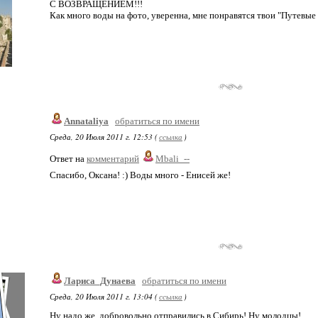
С ВОЗВРАЩЕНИЕМ!!!
Как много воды на фото, уверенна, мне понравятся твои "Путевые 
Annataliya
обратиться по имени
Среда, 20 Июля 2011 г. 12:53 (
ссылка
)
Ответ на
комментарий
Mbali_--
Спасибо, Оксана! :) Воды много - Енисей же!
Лариса_Дунаева
обратиться по имени
Среда, 20 Июля 2011 г. 13:04 (
ссылка
)
Ну надо же, добровольно отправились в Сибирь! Ну молодцы!