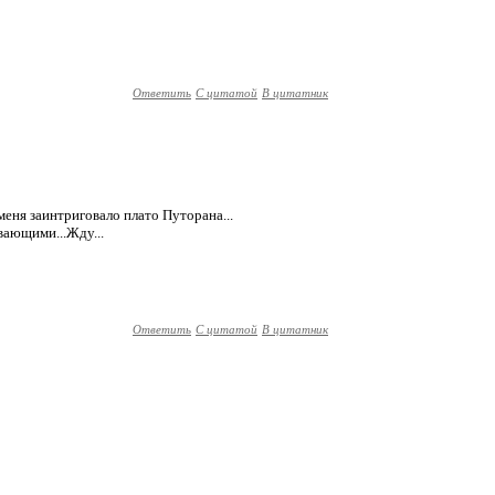
Ответить
С цитатой
В цитатник
меня заинтриговало плато Путорана...
вающими...Жду...
Ответить
С цитатой
В цитатник