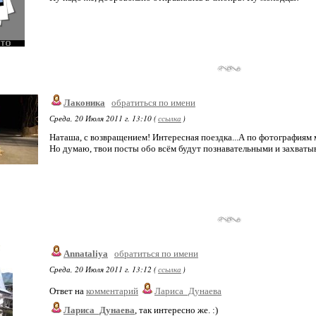
Лаконика
обратиться по имени
Среда, 20 Июля 2011 г. 13:10 (
ссылка
)
Наташа, с возвращением! Интересная поездка...А по фотографиям 
Но думаю, твои посты обо всём будут познавательными и захваты
Annataliya
обратиться по имени
Среда, 20 Июля 2011 г. 13:12 (
ссылка
)
Ответ на
комментарий
Лариса_Дунаева
Лариса_Дунаева
, так интересно же. :)