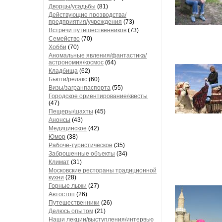
Дворцы/усадьбы
(81)
Действующие прозводства/
предприятия/учреждения
(73)
Встречи путешественников
(73)
Семейство
(70)
Хобби
(70)
Аномальные явления/фантастика/
астрономия/космос
(64)
Кладбища
(62)
Бьюти/релакс
(60)
Визы/загранпаспорта
(55)
Городское ориентирование/квесты
(47)
Пещеры/шахты
(45)
Анонсы
(43)
Медицинское
(42)
Юмор
(38)
Рабоче-туристическое
(35)
Заброшенные объекты
(34)
Климат
(31)
Московские рестораны традиционной
кухни
(28)
Горные лыжи
(27)
Автостоп
(26)
Путешественники
(26)
Делюсь опытом
(21)
Наши лекции/выступления/интервью