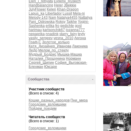
Elen_i_rebyata
Evgenij_Ruskich
Handbalancing
Heler
JBekkie
JulyFlower
Kelen
Khan-Dragon
Lapus_ka
Libertador
Lussit
Mela-ni
Melody-143
Nam
Natalya4455
Nattaliya
Pani_Ostrowska
Roksy
Taikhe
Yogini-
Sashenka
erlika
fro
gedichte
gost
harimau
karlsonchik67
lozanna777
nepaprika
nnadink
starry_fairy
teyty
vasily_sergeev
vesna_2010
Аргона
Граф-С
Золотое_кольцо
Катя_Дизайнер_Иванова
Лаконика
ЛеДо
Мелом_по_стеклу
Мудрый_Бодрис
Мышка-Машка
Наталия_Прошунина
Норманн
Сергей_Щипин
София_Выговская-
Блехман
Юксаре
Сообщества
-
Участник сообществ
(Всего в списке: 4)
Кошки_разных_народов
Пни_мира
Городские_взломщики
Пойдем_поедим
Читатель сообществ
(Всего в списке: 1)
Городские_взломщики