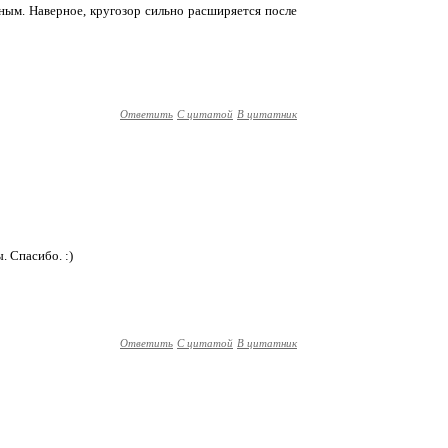
ным. Наверное, кругозор сильно расширяется после
Ответить
С цитатой
В цитатник
. Спасибо. :)
Ответить
С цитатой
В цитатник