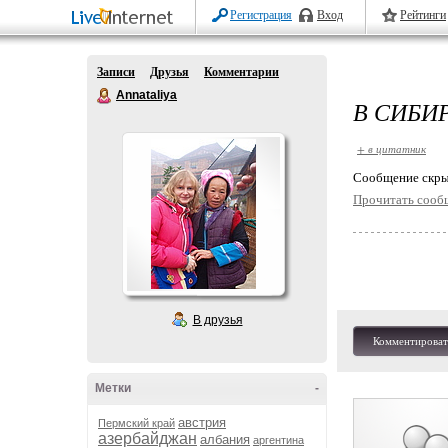
Регистрация
Вход
Рейтинги
Записи
Друзья
Комментарии
Annataliya
В СИБИР
+ в цитатник
Cообщение скры
Прочитать сооб
В друзья
Комментироват
Метки
-
австрия
Пермский край
азербайджан
албания
аргентина