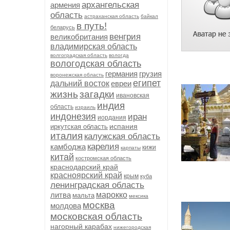
архангельская
армения
область
астраханская область
байкал
в путь!
беларусь
венгрия
великобритания
владимирская область
волгоградская область
вологда
вологодская область
германия
грузия
воронежская область
египет
дальний восток
евреи
жизнь
загадки
ивановская
индия
область
израиль
индонезия
иран
иордания
испания
иркутская область
италия
калужская область
карелия
камбоджа
кижи
карпаты
китай
костромская область
краснодарский край
красноярский край
крым
куба
ленинградская область
литва
марокко
мальта
мексика
москва
молдова
московская область
нагорный карабах
нижегородская