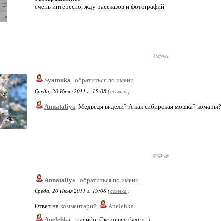
очень интересно, жду рассказов и фотографий
Syamuka
обратиться по имени
Среда, 20 Июля 2011 г. 15:08 (
ссылка
)
Annataliya
, Медведя видели? А как сибирская мошка? комары
Annataliya
обратиться по имени
Среда, 20 Июля 2011 г. 15:08 (
ссылка
)
Ответ на
комментарий
Anelehka
Anelehka
, спасибо. Скоро всё будет. :)