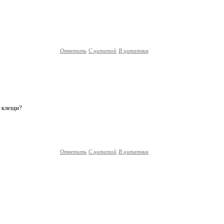
Ответить
С цитатой
В цитатник
? клещи?
Ответить
С цитатой
В цитатник