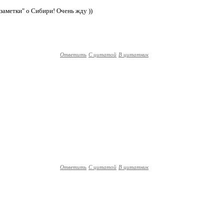
заметки" о Сибири! Очень жду ))
Ответить
С цитатой
В цитатник
Ответить
С цитатой
В цитатник