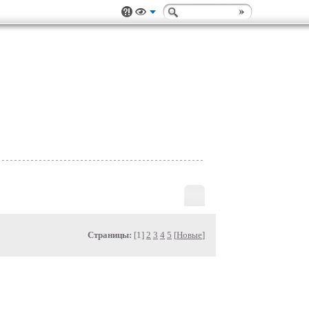
Страницы:
[1]
2
3
4
5
[
Новые
]