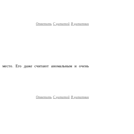
Ответить
С цитатой
В цитатник
ое место. Его даже считают аномальным и очень
Ответить
С цитатой
В цитатник