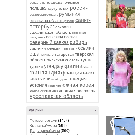
полезное
область
петрозаводск
россия
польша
португалия
румыния
ростовская область
санкт-
рязанская область
рязань
петербург
сахалин
сахалинская область
северная
северная осетия
македония
сибирь
северный кавказ
ссылки
сицилия
словакия
словения
сша
тверская
татарстан
таймыр
область
тунис
тульская область
украина
уганда
турция
урал
финляндия
франция
чехия
швеция
чили
чечня
швейцария
южная корея
эстония
эфиопия
япония
ярославль
ява
южная осетия
ярославская область
Рубрики
-
Фоторепортажи
(1464)
Выставки/музеи
(591)
Традиции/обычаи
(590)