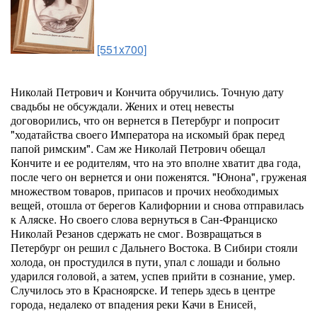
[551x700]
Николай Петрович и Кончита обручились. Точную дату
свадьбы не обсуждали. Жених и отец невесты
договорились, что он вернется в Петербург и попросит
"ходатайства своего Императора на искомый брак перед
папой римским". Сам же Николай Петрович обещал
Кончите и ее родителям, что на это вполне хватит два года,
после чего он вернется и они поженятся. "Юнона", груженая
множеством товаров, припасов и прочих необходимых
вещей, отошла от берегов Калифорнии и снова отправилась
к Аляске. Но своего слова вернуться в Сан-Франциско
Николай Резанов сдержать не смог. Возвращаться в
Петербург он решил с Дальнего Востока. В Сибири стояли
холода, он простудился в пути, упал с лошади и больно
ударился головой, а затем, успев прийти в сознание, умер.
Случилось это в Красноярске. И теперь здесь в центре
города, недалеко от впадения реки Качи в Енисей,