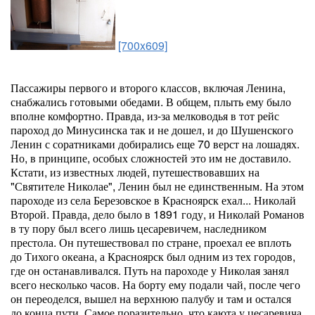
[700x609]
Пассажиры первого и второго классов, включая Ленина,
снабжались готовыми обедами. В общем, плыть ему было
вполне комфортно. Правда, из-за мелководья в тот рейс
пароход до Минусинска так и не дошел, и до Шушенского
Ленин с соратниками добирались еще 70 верст на лошадях.
Но, в принципе, особых сложностей это им не доставило.
Кстати, из известных людей, путешествовавших на
"Святителе Николае", Ленин был не единственным. На этом
пароходе из села Березовское в Красноярск ехал... Николай
Второй. Правда, дело было в 1891 году, и Николай Романов
в ту пору был всего лишь цесаревичем, наследником
престола. Он путешествовал по стране, проехал ее вплоть
до Тихого океана, а Красноярск был одним из тех городов,
где он останавливался. Путь на пароходе у Николая занял
всего несколько часов. На борту ему подали чай, после чего
он переоделся, вышел на верхнюю палубу и там и остался
до конца пути. Самое поразительно, что каюта у цесаревича