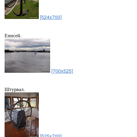
[524x700]
Енисей.
[700x525]
Штурвал.
[525x700]