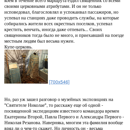
коем в течение всего маршрута ездил священник со всеми
своими церковными атрибутами. И он не только
исповедовал, благословлял и успокаивал пассажиров, но
успевал на станциях даже проводить службы, на которые
собирались жители всех окрестных поселков, успевал
крестить, венчать, иногда даже отпевать... Своих
священников тогда было не много, и приехавший на поезде
местным людям был весьма нужен.
Купе-церковь.
[700x546]
Но, раз уж зашел разговор о музейных экспозициях на
"Святителе Николае", то расскажу еще об одной -
посвященной экспедициям известного командора времен
Екатерины Второй, Павла Первого и Александра Первого -
Николая Резанова. Наверняка, многим эта фамилия вообще
вряд ли о чем-то скажет. Но личность он - весьма