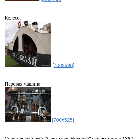
Колесо.
[700x696]
Паровая машина.
[700x525]
Свой первый рейс "Святитель Николай" осуществил в 1887