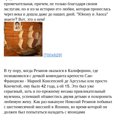
примечательная, причем, не только благодаря своим
заслугам, но и из-за истории его любви, которая пронеслась
через века и дошла даже до наших дней. "Юнону и Авось"
знаете? Вот, это о нем!
[700x629]
В ту пору, когда Резанов оказался в Калифорнии, где
познакомился с дочкой коменданта крепости Сан-
Франциско - Марией Консепсией де Аргуэльо или просто
Кончитой, ему было 42 года, а ей 15. Это был уже
серьезный, хоть и по-прежнему весьма привлекательный
мужчина, успевший обзавестись двумя детьми и похоронить
любимую жену. Как раз накануне Николай Резанов побывал
с шестимесячной миссией в Японии, во время которой он
должен был попытаться наладить с японцами