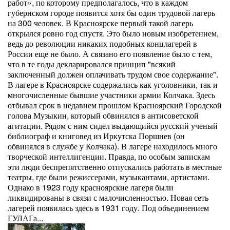
работ», по которому предполагалось, что в каждом
губернском городе появится хотя бы один трудовой лагерь
на 300 человек. В Красноярске первый такой лагерь
открылся ровно год спустя. Это было новым изобретением,
ведь до революции никаких подобных концлагерей в
России еще не было. А связано его появление было с тем,
что в те годы декларировался принцип "всякий
заключенный должен оплачивать трудом свое содержание".
В лагере в Красноярске содержались как уголовники, так и
многочисленные бывшие участники армии Колчака. Здесь
отбывал срок в недавнем прошлом Красноярский Городской
голова Музыкин, который обвинялся в антисоветской
агитации. Рядом с ним сидел выдающийся русский ученый
библиограф и книговед из Иркутска Поршнев (он
обвинялся в службе у Колчака). В лагере находилось много
творческой интеллигенции. Правда, по особым запискам
эти люди беспрепятственно отпускались работать в местные
театры, где были режиссерами, музыкантами, артистами.
Однако в 1923 году красноярские лагеря были
ликвидированы в связи с малочисленностью. Новая сеть
лагерей появилась здесь в 1931 году. Под объединением
ГУЛАГа...