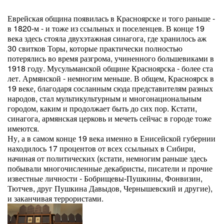
Еврейская община появилась в Красноярске и того раньше -
в 1820-м - и тоже из ссыльных и поселенцев. В конце 19
века здесь стояла двухэтажная синагога, где хранилось аж
30 свитков Торы, которые практически полностью
потерялись во время разгрома, учиненного большевиками в
1918 году. Мусульманской общине Красноярска - более ста
лет. Армянской - немногим меньше. В общем, Красноярск в
19 веке, благодаря сосланным сюда представителям разных
народов, стал мультикультурным и многонациональным
городом, каким и продолжает быть до сих пор. Кстати,
синагога, армянская церковь и мечеть сейчас в городе тоже
имеются.
Ну, а в самом конце 19 века именно в Енисейской губернии
находилось 17 процентов от всех ссыльных в Сибири,
начиная от политических (кстати, немногим раньше здесь
побывали многочисленные декабристы, писатели и прочие
известные личности - Бобрищевы-Пушкины, Фонвизин,
Тютчев, друг Пушкина Давыдов, Чернышевский и другие),
и заканчивая террористами.