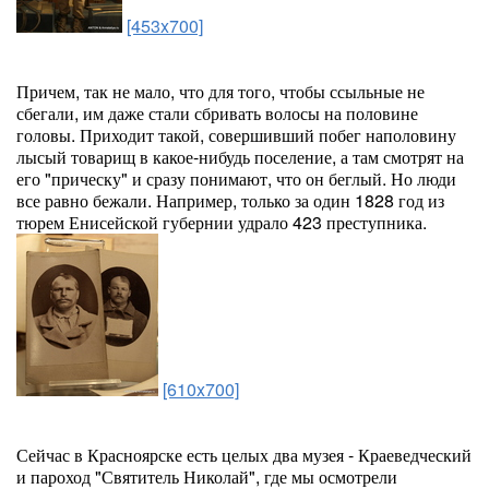
[453x700]
Причем, так не мало, что для того, чтобы ссыльные не
сбегали, им даже стали сбривать волосы на половине
головы. Приходит такой, совершивший побег наполовину
лысый товарищ в какое-нибудь поселение, а там смотрят на
его "прическу" и сразу понимают, что он беглый. Но люди
все равно бежали. Например, только за один 1828 год из
тюрем Енисейской губернии удрало 423 преступника.
[610x700]
Сейчас в Красноярске есть целых два музея - Краеведческий
и пароход "Святитель Николай", где мы осмотрели