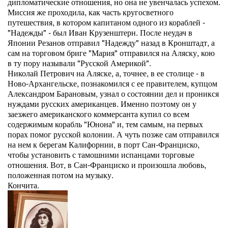
дипломатические отношения, но она не увенчалась успехом.
Миссия же проходила, как часть кругосветного
путешествия, в котором капитаном одного из кораблей -
"Надежды" - был Иван Крузенштерн. После неудач в
Японии Резанов отправил "Надежду" назад в Кронштадт, а
сам на торговом бриге "Мария" отправился на Аляску, кою
в ту пору называли "Русской Америкой".
Николай Петрович на Аляске, а, точнее, в ее столице - в
Ново-Архангельске, познакомился с ее правителем, купцом
Александром Барановым, узнал о состоянии дел и проникся
нуждами русских американцев. Именно поэтому он у
заезжего американского коммерсанта купил со всем
содержимым корабль "Юнона" и, тем самым, на первых
порах помог русской колонии. А чуть позже сам отправился
на нем к берегам Калифорнии, в порт Сан-Франциско,
чтобы установить с тамошними испанцами торговые
отношения. Вот, в Сан-Франциско и произошла любовь,
положенная потом на музыку.
Кончита.