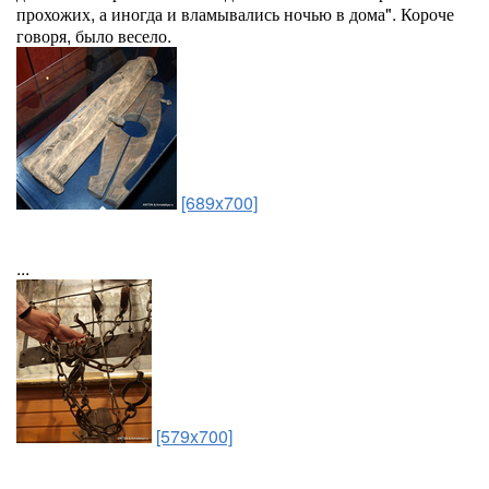
прохожих, а иногда и вламывались ночью в дома". Короче
говоря, было весело.
[689x700]
...
[579x700]