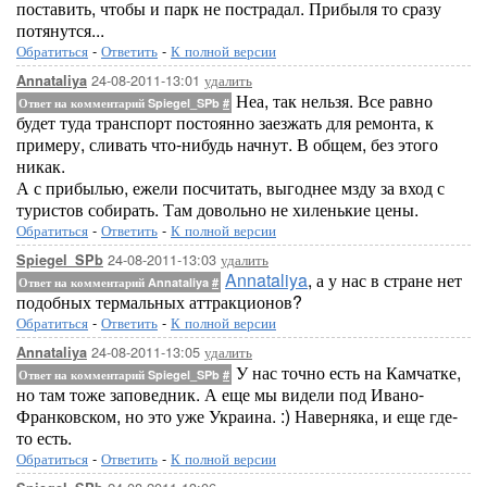
поставить, чтобы и парк не пострадал. Прибыля то сразу
потянутся...
Обратиться
-
Ответить
-
К полной версии
24-08-2011-13:01
удалить
Annataliya
Неа, так нельзя. Все равно
Ответ на комментарий Spiegel_SPb
#
будет туда транспорт постоянно заезжать для ремонта, к
примеру, сливать что-нибудь начнут. В общем, без этого
никак.
А с прибылью, ежели посчитать, выгоднее мзду за вход с
туристов собирать. Там довольно не хиленькие цены.
Обратиться
-
Ответить
-
К полной версии
24-08-2011-13:03
удалить
Spiegel_SPb
Annataliya
, а у нас в стране нет
Ответ на комментарий Annataliya
#
подобных термальных аттракционов?
Обратиться
-
Ответить
-
К полной версии
24-08-2011-13:05
удалить
Annataliya
У нас точно есть на Камчатке,
Ответ на комментарий Spiegel_SPb
#
но там тоже заповедник. А еще мы видели под Ивано-
Франковском, но это уже Украина. :) Наверняка, и еще где-
то есть.
Обратиться
-
Ответить
-
К полной версии