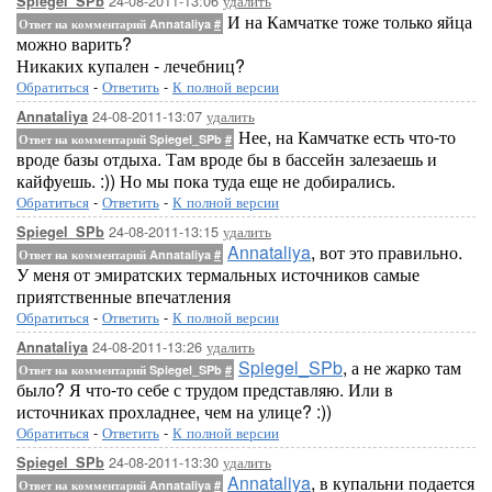
24-08-2011-13:06
удалить
Spiegel_SPb
И на Камчатке тоже только яйца
Ответ на комментарий Annataliya
#
можно варить?
Никаких купален - лечебниц?
Обратиться
-
Ответить
-
К полной версии
24-08-2011-13:07
удалить
Annataliya
Нее, на Камчатке есть что-то
Ответ на комментарий Spiegel_SPb
#
вроде базы отдыха. Там вроде бы в бассейн залезаешь и
кайфуешь. :)) Но мы пока туда еще не добирались.
Обратиться
-
Ответить
-
К полной версии
24-08-2011-13:15
удалить
Spiegel_SPb
Annataliya
, вот это правильно.
Ответ на комментарий Annataliya
#
У меня от эмиратских термальных источников самые
приятственные впечатления
Обратиться
-
Ответить
-
К полной версии
24-08-2011-13:26
удалить
Annataliya
Spiegel_SPb
, а не жарко там
Ответ на комментарий Spiegel_SPb
#
было? Я что-то себе с трудом представляю. Или в
источниках прохладнее, чем на улице? :))
Обратиться
-
Ответить
-
К полной версии
24-08-2011-13:30
удалить
Spiegel_SPb
Annataliya
, в купальни подается
Ответ на комментарий Annataliya
#