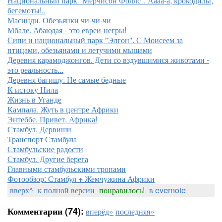
Национальный парк "Мёрчисон Фоллс". Аааа-а, крокодилы,
бегемоты!..
Масинди. Обезьянки чи-чи-чи
Мбале. Абаюдая - это евреи-негры!
Сипи и национальный парк "Элгон". С Моисеем за
птицами, обезьянами и летучими мышами
Деревня карамоджонгов. Дети со вздувшимися животами -
это реальность...
Деревня багишу. Не самые бедные
К истоку Нила
Жизнь в Уганде
Кампала. Жуть в центре Африки
Энтеббе. Привет, Африка!
Стамбул. Дервиши
Транспорт Стамбула
Стамбульские радости
Стамбул. Другие берега
Главными стамбульскими тропами
Фотообзор: Стамбул + Жемчужина Африки
вверх^
к полной версии
понравилось!
в evernote
Комментарии (74):
вперёд»
последняя»