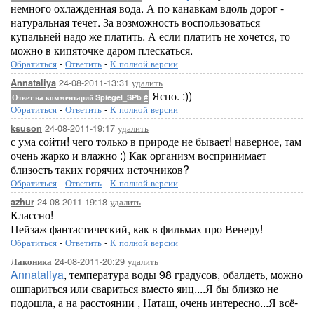
немного охлажденная вода. А по канавкам вдоль дорог -
натуральная течет. За возможность воспользоваться
купальней надо же платить. А если платить не хочется, то
можно в кипяточке даром плескаться.
Обратиться
-
Ответить
-
К полной версии
24-08-2011-13:31
удалить
Annataliya
Ясно. :))
Ответ на комментарий Spiegel_SPb
#
Обратиться
-
Ответить
-
К полной версии
24-08-2011-19:17
удалить
ksuson
с ума сойти! чего только в природе не бывает! наверное, там
очень жарко и влажно :) Как организм воспринимает
близость таких горячих источников?
Обратиться
-
Ответить
-
К полной версии
24-08-2011-19:18
удалить
azhur
Классно!
Пейзаж фантастический, как в фильмах про Венеру!
Обратиться
-
Ответить
-
К полной версии
24-08-2011-20:29
удалить
Лаконика
Annataliya
, температура воды 98 градусов, обалдеть, можно
ошпариться или свариться вместо яиц....Я бы близко не
подошла, а на расстоянии , Наташ, очень интересно...Я всё-