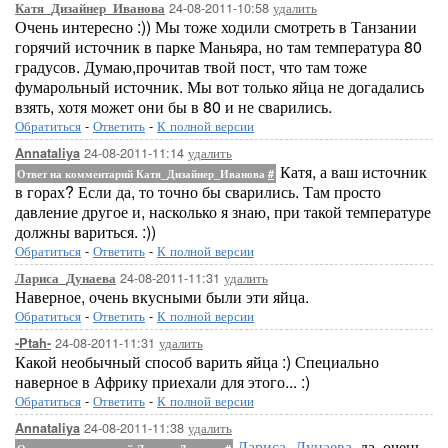
24-08-2011-10:58
удалить
Катя_Дизайнер_Иванова
Очень интересно :)) Мы тоже ходили смотреть в Танзании
горячий источник в парке Маньяра, но там температура 80
градусов. Думаю,прочитав твой пост, что там тоже
фумарольный источник. Мы вот только яйца не догадались
взять, хотя может они бы в 80 и не сварились.
Обратиться
-
Ответить
-
К полной версии
24-08-2011-11:14
удалить
Annataliya
Катя, а ваш источник
Ответ на комментарий Катя_Дизайнер_Иванова
#
в горах? Если да, то точно бы сварились. Там просто
давление другое и, насколько я знаю, при такой температуре
должны вариться. :))
Обратиться
-
Ответить
-
К полной версии
24-08-2011-11:31
удалить
Лариса_Дунаева
Наверное, очень вкусными были эти яйца.
Обратиться
-
Ответить
-
К полной версии
24-08-2011-11:31
удалить
-Ptah-
Какой необычный способ варить яйца :) Специально
наверное в Африку приехали для этого... :)
Обратиться
-
Ответить
-
К полной версии
24-08-2011-11:38
удалить
Annataliya
Лариса_Дунаева
, да, очень