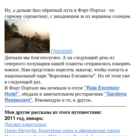
Ну, а дальше был обратный путь в Форт-Портал - по
горному серпантину, с заходившим за их вершины солнцем.
[700x525]
Доехали мы благополучно. А на следующий день из
северного полушария нашей планеты отправились покорять
южное. Нам предстояло пересечь экватор, чтобы попасть в
национальный парк "Королевы Елизаветы". Но об этом уже
в следующий раз.
В Форт Портале мы ночевали в отеле
"Raja Excelsior
Hotel"
, обедали в замечательном ресторанчике
"Gardens
Restaurant"
. Рекомендую и то, и другое.
--------------------------------------------------------------------------------
Мои другие рассказы из этого путешествия:
2011 год, январь:
Пигмеи-алкоголики
Озеро Нкуруба. Кратерные озера и африканские танцы