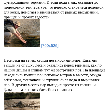
фумарольными термами. И если вода в них остывает до
приемлемой температуры, то нередко становится полезной
для кожи, помогает излечиваться от разных высыпаний,
прыщей и прочих гадостей.
[700x525]
Несмотря на вечер, стояла невыносимая жара. Едва мы
вышли на опушку леса и оказались перед термами, как по
нашим лицам и спинам тут же заструился пот. На площадке
находились конусы по несколько метров в высоту, откуда
гейзерами, фонтанами и струями била вода и вырывался
пар. В других местах пар выходил просто из трещин и
булькал в маленьких бассейнах и ваннах.