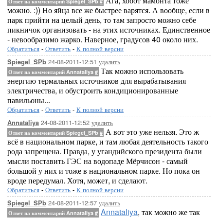
Ага, хобот мамонта тоже
Ответ на комментарий Spiegel_SPb
#
можно. :)) Но яйца все же быстрее варятся. А вообще, если в
парк прийти на целый день, то там запросто можно себе
пикничок организовать - на этих источниках. Единственное
- невообразимо жарко. Наверное, градусов 40 около них.
Обратиться
-
Ответить
-
К полной версии
24-08-2011-12:51
удалить
Spiegel_SPb
Так можно использовать
Ответ на комментарий Annataliya
#
энергию термальных источников для вырабатывания
электричества, и обустроить кондиционированные
павильоны...
Обратиться
-
Ответить
-
К полной версии
24-08-2011-12:52
удалить
Annataliya
А вот это уже нельзя. Это ж
Ответ на комментарий Spiegel_SPb
#
всё в национальном парке, и там любая деятельность такого
рода запрещена. Правда, у угандийского президента были
мысли поставить ГЭС на водопаде Мёрчисон - самый
большой у них и тоже в национальном парке. Но пока он
вроде передумал. Хотя, может, и сделают.
Обратиться
-
Ответить
-
К полной версии
24-08-2011-12:57
удалить
Spiegel_SPb
Annataliya
, так можно же так
Ответ на комментарий Annataliya
#