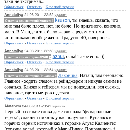
таки не экстримал...
Обратиться
-
Ответить
-
К полной версии
24-08-2011-22:52
удалить
Annataliya
ksuson
, ты знаешь, сказать, что
Ответ на комментарий ksuson
#
мне там было плохо, нет, не было. Но приятного, конечно,
мало. В Уганде и так было жарко, а рядом с этими
источниками вообще жесть. Градусов 40, наверное...
Обратиться
-
Ответить
-
К полной версии
24-08-2011-22:53
удалить
Annataliya
azhur
, о, да! Такое есть. :))
Ответ на комментарий azhur
#
Обратиться
-
Ответить
-
К полной версии
24-08-2011-22:54
удалить
Annataliya
Лаконика
, Наташ, там безопасно.
Ответ на комментарий Лаконика
#
Главное - ходить следом за рейнджером и никуда самим не
соваться. Близко к гейзерам мы не подходили, вся съемка,
наверное, где-то метров с десяти.
Обратиться
-
Ответить
-
К полной версии
24-08-2011-23:41
удалить
Afatarwm
Первый раз такие слова даже слышала "фумарольные
термы", славный пикник у вас получился. Купалась в
горячих серных источниках в городке Агуас Калиентес
(горячие воды), который у Мачу-Пикчу. Понравилось :)