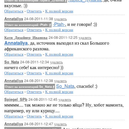
Ответ на комментарий Лариса_Дунаева
#
вкусные. :))
Обратиться
-
Ответить
-
К полной версии
24-08-2011-11:38
удалить
Annataliya
-Ptah-
, и не говори! :))
Ответ на комментарий -Ptah-
#
Обратиться
-
Ответить
-
К полной версии
24-08-2011-12:25
удалить
Катя_Дизайнер_Иванова
Annataliya
, да, источник выходил из скал Большого
африканского разлома.
Обратиться
-
Ответить
-
К полной версии
24-08-2011-12:34
удалить
So_Nata
ничего себе! как интересно! ))
Обратиться
-
Ответить
-
К полной версии
24-08-2011-12:38
удалить
Annataliya
So_Nata
, спасибо! :)
Ответ на комментарий So_Nata
#
Обратиться
-
Ответить
-
К полной версии
24-08-2011-12:45
удалить
Spiegel_SPb
ммммм.... так можно же не только яйца? Ну, хобот мамонта,
например, ну или курицу....
Обратиться
-
Ответить
-
К полной версии
24-08-2011-12:47
удалить
Annataliya