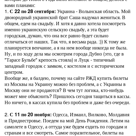
вами планами:
1.
С 22 по 28 сентября:
Украина - Волынская область. Мой
двоюродный украинский брат Саша надумал жениться. В
общем, едем на свадьбу. И хотя я давно хотела посмотреть
именно украинскую сельскую свадьбу, а эта будет
городская, думаю, что она все равно будет сильно
отличаться от наших. Так что, я весьма рада. :)) К тому же
планируется венчание, а я на нем вообще никогда не была.
Ну, и по ходу дела мы осмотрим города Дубно (это, где в
"Тарасе Бульбе" крепость стояла) и Луцк - типичный
западный городок с замком, с костелом и с историческим
центром.
Вообще же, я балдею, почему на сайте РЖД купить билеты
из Москвы на Украину можно без проблем, а с Украины в
Москву они не продаются? В чем тут логика, кто-нибудь
может мне объяснить? Пришлось сегодня тащиться в кассы.
Но ничего, в кассах купила без проблем и даже без очереди.
2.
С 11 по 20 ноября:
Одесса, Измаил, Вилково, Молдавия
и Приднестровье. Поедем на мой День Рождения. Летим на
самолете в Одессу, а оттуда уже будем ездить по городам и
странам и все смотреть. Самое поразительное, билеты на