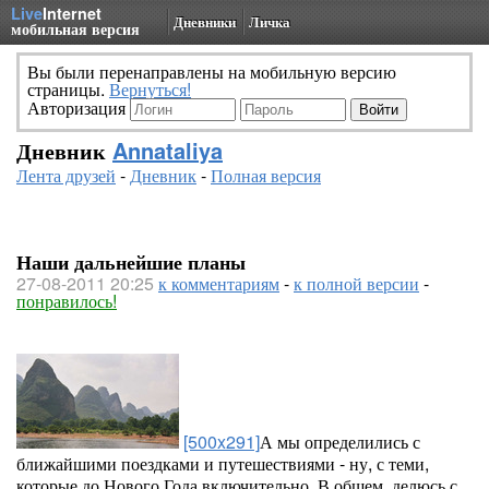
Live
Internet
Дневники
Личка
мобильная версия
Вы были перенаправлены на мобильную версию
страницы.
Вернуться!
Авторизация
Дневник
Annataliya
Лента друзей
-
Дневник
-
Полная версия
Наши дальнейшие планы
27-08-2011 20:25
к комментариям
-
к полной версии
-
понравилось!
[500x291]
А мы определились с
ближайшими поездками и путешествиями - ну, с теми,
которые до Нового Года включительно. В общем, делюсь с