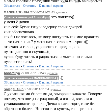
в сами короткие праздники тоже куда-нибудь выбираемся.
Обратиться
-
Ответить
-
К полной версии
27-08-2011-21:45
удалить
MANDRAGORRA
это понятно))
Ответ на комментарий Annataliya
#
у меня 2 дочки.
я на себе Бутик тяну и содержу своих дочерей.
я их обеспечиваю.
как бы не хотелось, не могу поступать как мне нравится.
а что начальник? у меня начальство в Австрии))))
отвечаю за салон , украшения и продавцов я.
ну это длинно и скучно...((
лучше буду читать и радоваться, и мысленно с вами
путешествовать!
Обратиться
-
Ответить
-
К полной версии
27-08-2011-21:48
удалить
Annataliya
:))
Ответ на комментарий MANDRAGORRA
#
Обратиться
-
Ответить
-
К полной версии
27-08-2011-21:54
удалить
Spiegel_SPb
С украинскими билетами да, заморочка какая то. Говорят,
потому, что поезд не ржд-шный, а ихний, вот они и
устанавливают правила. Дочка в киев ездит, тоже без
обратного билета. Но если там купить, то в гривнах