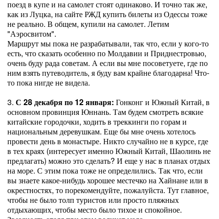
поезд в купе и на самолет стоят одинаково. И точно так же,
как из Луцка, на сайте РЖД купить билеты из Одессы тоже
не реально. В общем, купили на самолет. Летим
"Аэросвитом".
Маршрут мы пока не разрабатывали, так что, если у кого-то
есть, что сказать особенно по Молдавии и Приднестровью,
очень буду рада советам. А если вы мне посоветуете, где по
ним взять путеводитель, я буду вам крайне благодарна! Что-
то пока нигде не видела.
3.
С 28 декабря по 12 января:
Гонконг и Южный Китай, в
основном провинция Юннань. Там будем смотреть всякие
китайские городочки, ходить в треккинги по горам и
национальным деревушкам. Еще бы мне очень хотелось
провести день в монастыре. Никто случайно не в курсе, где
в тех краях (интересует именно Южный Китай, Шаолинь не
предлагать) можно это сделать? И еще у нас в планах отдых
на море. С этим пока тоже не определились. Так что, если
вы знаете какое-нибудь хорошее местечко на Хайнане или в
окрестностях, то порекомендуйте, пожалуйста. Тут главное,
чтобы не было толп туристов или просто пляжных
отдыхающих, чтобы место было тихое и спокойное.