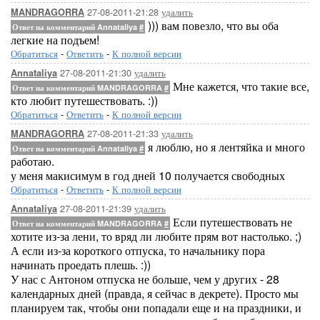
27-08-2011-21:28
удалить
MANDRAGORRA
))) вам повезло, что вы оба
Ответ на комментарий Annataliya
#
легкие на подъем!
Обратиться
-
Ответить
-
К полной версии
27-08-2011-21:30
удалить
Annataliya
Мне кажется, что такие все,
Ответ на комментарий MANDRAGORRA
#
кто любит путешествовать. :))
Обратиться
-
Ответить
-
К полной версии
27-08-2011-21:33
удалить
MANDRAGORRA
я люблю, но я лентяйка и много
Ответ на комментарий Annataliya
#
работаю.
у меня макисимум в год дней 10 получается свободных
Обратиться
-
Ответить
-
К полной версии
27-08-2011-21:39
удалить
Annataliya
Если путешествовать не
Ответ на комментарий MANDRAGORRA
#
хотите из-за лени, то вряд ли любите прям вот настолько. ;)
А если из-за короткого отпуска, то начальнику пора
начинать проедать плешь. :))
У нас с Антоном отпуска не больше, чем у других - 28
календарных дней (правда, я сейчас в декрете). Просто мы
планируем так, чтобы они попадали еще и на праздники, и