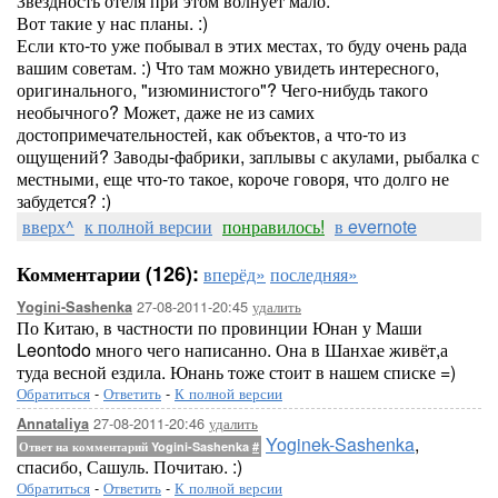
Звездность отеля при этом волнует мало.
Вот такие у нас планы. :)
Если кто-то уже побывал в этих местах, то буду очень рада
вашим советам. :) Что там можно увидеть интересного,
оригинального, "изюминистого"? Чего-нибудь такого
необычного? Может, даже не из самих
достопримечательностей, как объектов, а что-то из
ощущений? Заводы-фабрики, заплывы с акулами, рыбалка с
местными, еще что-то такое, короче говоря, что долго не
забудется? :)
вверх^
к полной версии
понравилось!
в evernote
Комментарии (126):
вперёд»
последняя»
27-08-2011-20:45
удалить
Yogini-Sashenka
По Китаю, в частности по провинции Юнан у Маши
Leontodo много чего написанно. Она в Шанхае живёт,а
туда весной ездила. Юнань тоже стоит в нашем списке =)
Обратиться
-
Ответить
-
К полной версии
27-08-2011-20:46
удалить
Annataliya
Yoginek-Sashenka
,
Ответ на комментарий Yogini-Sashenka
#
спасибо, Сашуль. Почитаю. :)
Обратиться
-
Ответить
-
К полной версии