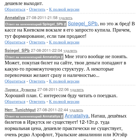
дешевле выходит.
Обратиться
-
Ответить
-
К полной версии
27-08-2011-21:58
удалить
Annataliya
Spiegel_SPb
, но это ж бред! В
Ответ на комментарий Spiegel_SPb
#
кассе на Киевском вокзале я его запросто купила. Причем,
тут формирование, если там продают!
Обратиться
-
Ответить
-
К полной версии
27-08-2011-22:04
удалить
Spiegel_SPb
Мне этого вообще не понять.
Ответ на комментарий Annataliya
#
Может, покупая билет на сайте, твои деньги попадают в
какую-то промежуточную структуру. А некоторые
перевозчики желают сразу и наличностью...
Обратиться
-
Ответить
-
К полной версии
27-08-2011-22:06
удалить
Лариса_Дунаева
Хороший план. С интересом буду читать о поездках.
Обратиться
-
Ответить
-
К полной версии
27-08-2011-22:44
удалить
Herr_Tunichtgut
Annataliya
, Наташ, дешёвых
Ответ на комментарий Annataliya
#
билетов в Иркутск не существует! 12-13т.р. туда
нормальная цена, дешевле практически не существует,
очень редко Аэрофлот, Уральские авиалинии или Ютэйр