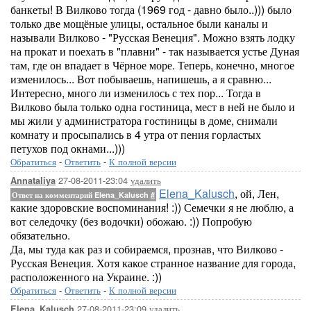
банкеты! В Вилково тогда (1969 год - давно было..))) было
только две мощёные улицы, остальное были каналы и
называли Вилково - "Русская Венеция". Можно взять лодку
на прокат и поехать в "плавни" - так называется устье Дуная
там, где он впадает в Чёрное море. Теперь, конечно, многое
изменилось... Вот побываешь, напишешь, а я сравню...
Интересно, много ли изменилось с тех пор... Тогда в
Вилково была только одна гостиница, мест в ней не было и
мы жили у администратора гостиницы в доме, снимали
комнату и просыпались в 4 утра от пения горластых
петухов под окнами...)))
Обратиться
-
Ответить
-
К полной версии
27-08-2011-23:04
удалить
Annataliya
Elena_Kalusch
, ой, Лен,
Ответ на комментарий Elena_Kalusch
#
какие здоровские воспоминания! :)) Семечки я не люблю, а
вот селедочку (без водочки) обожаю. :)) Попробую
обязательно.
Да, мы туда как раз и собираемся, прознав, что Вилково -
Русская Венеция. Хотя какое странное название для города,
расположенного на Украине. :))
Обратиться
-
Ответить
-
К полной версии
27-08-2011-23:09
удалить
Elena_Kalusch