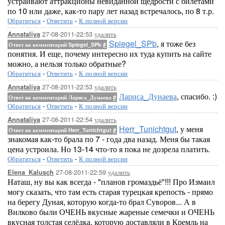
устраивают аттракционы невиданной щедрости с билетами
по 10 или даже, как-то пару лет назад встречалось, по 8 т.р.
Обратиться
-
Ответить
-
К полной версии
27-08-2011-22:53
удалить
Annataliya
Spiegel_SPb
, я тоже без
Ответ на комментарий Spiegel_SPb
#
понятия. И еще, почему интересно их туда купить на сайте
можно, а нельзя только обратные?
Обратиться
-
Ответить
-
К полной версии
27-08-2011-22:53
удалить
Annataliya
Лариса_Дунаева
, спасибо. :)
Ответ на комментарий Лариса_Дунаева
#
Обратиться
-
Ответить
-
К полной версии
27-08-2011-22:54
удалить
Annataliya
Herr_Tunichtgut
, у меня
Ответ на комментарий Herr_Tunichtgut
#
знакомая как-то брала по 7 - года два назад. Меня бы такая
цена устроила. Но 13-14 что-то я пока не дозрела платить.
Обратиться
-
Ответить
-
К полной версии
27-08-2011-22:59
удалить
Elena_Kalusch
Наташ, ну вы как всегда - "планов громаздьё"!!! Про Измаил
могу сказать, что там есть старая турецкая крепость - прямо
на берегу Дуная, которую когда-то брал Суворов... А в
Вилково были ОЧЕНЬ вкусные жареные семечки и ОЧЕНЬ
вкусная толстая селёдка, которую доставляли в Кремль на