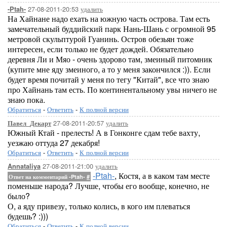
27-08-2011-20:53
удалить
-Ptah-
На Хайнане надо ехать на южную часть острова. Там есть
замечательный буддийский парк Нань-Шань с огромной 95
метровой скульптурой Гуанинь. Остров обезьян тоже
интересен, если только не будет дождей. Обязательно
деревня Ли и Мяо - очень здорово там, змеиный питомник
(купите мне яду змеиного, а то у меня закончился :)). Если
будет время почитай у меня по тегу "Китай", все что знаю
про Хайнань там есть. По континентальному увы ничего не
знаю пока.
Обратиться
-
Ответить
-
К полной версии
27-08-2011-20:57
удалить
Павел_Декарт
Южный Ктай - прелесть! А в Гонконге сдам тебе вахту,
уезжаю оттуда 27 декабря!
Обратиться
-
Ответить
-
К полной версии
27-08-2011-21:00
удалить
Annataliya
-Ptah-
, Костя, а в каком там месте
Ответ на комментарий -Ptah-
#
поменьше народа? Лучше, чтобы его вообще, конечно, не
было?
О, а яду привезу, только колись, в кого им плеваться
будешь? :)))
Обратиться
-
Ответить
-
К полной версии