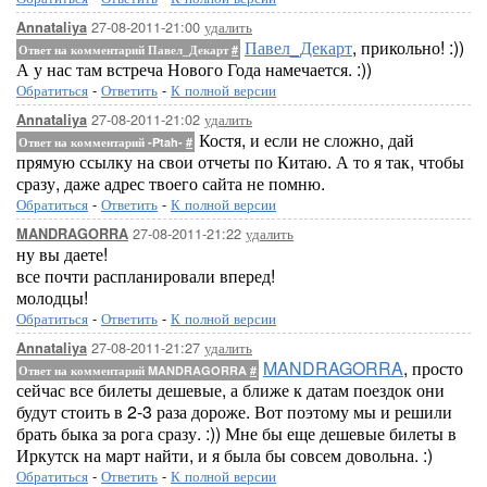
27-08-2011-21:00
удалить
Annataliya
Павел_Декарт
, прикольно! :))
Ответ на комментарий Павел_Декарт
#
А у нас там встреча Нового Года намечается. :))
Обратиться
-
Ответить
-
К полной версии
27-08-2011-21:02
удалить
Annataliya
Костя, и если не сложно, дай
Ответ на комментарий -Ptah-
#
прямую ссылку на свои отчеты по Китаю. А то я так, чтобы
сразу, даже адрес твоего сайта не помню.
Обратиться
-
Ответить
-
К полной версии
27-08-2011-21:22
удалить
MANDRAGORRA
ну вы даете!
все почти распланировали вперед!
молодцы!
Обратиться
-
Ответить
-
К полной версии
27-08-2011-21:27
удалить
Annataliya
MANDRAGORRA
, просто
Ответ на комментарий MANDRAGORRA
#
сейчас все билеты дешевые, а ближе к датам поездок они
будут стоить в 2-3 раза дороже. Вот поэтому мы и решили
брать быка за рога сразу. :)) Мне бы еще дешевые билеты в
Иркутск на март найти, и я была бы совсем довольна. :)
Обратиться
-
Ответить
-
К полной версии