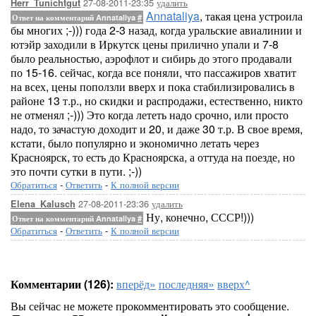
27-08-2011-23:35
удалить
Herr_Tunichtgut
Annataliya
, такая цена устроила
Ответ на комментарий Annataliya
#
бы многих ;-))) года 2-3 назад, когда уральские авиалинии и
ютэйр заходили в Иркутск цены прилично упали и 7-8
было реальностью, аэрофлот и сибирь до этого продавали
по 15-16. сейчас, когда все поняли, что пассажиров хватит
на всех, цены поползли вверх и пока стабилизировались в
районе 13 т.р., но скидки и распродажи, естественно, никто
не отменял ;-))) Это когда лететь надо срочно, или просто
надо, то зачастую доходит и 20, и даже 30 т.р. В свое время,
кстати, было популярно и экономично летать через
Красноярск, то есть до Красноярска, а оттуда на поезде, но
это почти сутки в пути. ;-))
Обратиться
-
Ответить
-
К полной версии
27-08-2011-23:36
удалить
Elena_Kalusch
Ну, конечно, СССР!)))
Ответ на комментарий Annataliya
#
Обратиться
-
Ответить
-
К полной версии
Комментарии (126):
вперёд»
последняя»
вверх^
Вы сейчас не можете прокомментировать это сообщение.