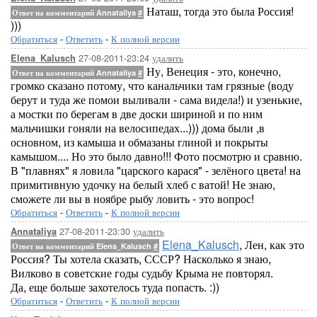
Наташ, тогда это была Россия!
Ответ на комментарий Annataliya
#
)))
Обратиться
-
Ответить
-
К полной версии
27-08-2011-23:24
удалить
Elena_Kalusch
Ну, Венеция - это, конечно,
Ответ на комментарий Annataliya
#
громко сказано потому, что канальчики там грязные (воду
берут и туда же помои выливали - сама видела!) и узенькие,
а мостки по берегам в две доски шириной и по ним
мальчишки гоняли на велосипедах...))) дома были ,в
основном, из камыша и обмазаны глиной и покрыты
камышом.... Но это было давно!!! Фото посмотрю и сравню.
В "плавнях" я ловила "царского карася" - зелёного цвета! на
примитивную удочку на белый хлеб с ватой! Не знаю,
сможете ли вы в ноябре рыбу ловить - это вопрос!
Обратиться
-
Ответить
-
К полной версии
27-08-2011-23:30
удалить
Annataliya
Elena_Kalusch
, Лен, как это
Ответ на комментарий Elena_Kalusch
#
Россия? Ты хотела сказать, СССР? Насколько я знаю,
Вилково в советские годы судьбу Крыма не повторял.
Да, еще больше захотелось туда попасть. :))
Обратиться
-
Ответить
-
К полной версии