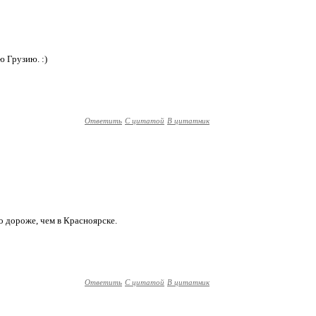
ю Грузию. :)
Ответить
С цитатой
В цитатник
здо дороже, чем в Красноярске.
Ответить
С цитатой
В цитатник