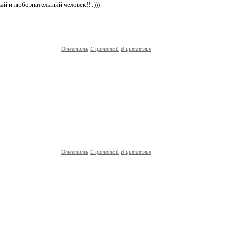
ый и любознательный человек!! :)))
Ответить
С цитатой
В цитатник
Ответить
С цитатой
В цитатник