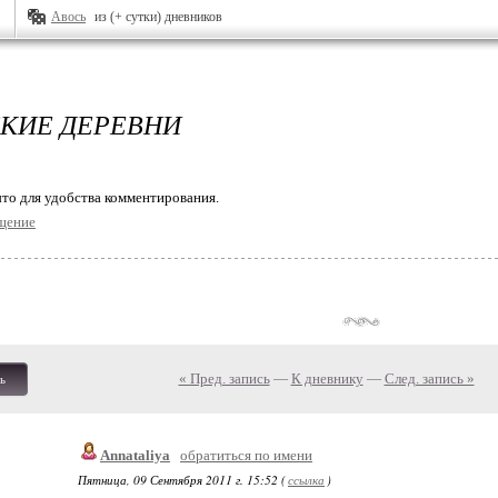
Авось
из (+ сутки) дневников
КИЕ ДЕРЕВНИ
то для удобства комментирования.
щение
« Пред. запись
—
К дневнику
—
След. запись »
ь
Annataliya
обратиться по имени
Пятница, 09 Сентября 2011 г. 15:52 (
ссылка
)