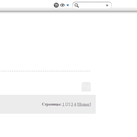
Страницы:
1
[2]
3
4
[
Новые
]