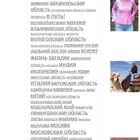
архангельская
армения
область
астраханская область
байкал
в путь!
беларусь
венгрия
великобритания
владимирская область
волгоградская область
вологда
вологодская область
германия
грузия
воронежская область
египет
дальний восток
евреи
жизнь
загадки
ивановская
индия
область
израиль
индонезия
иран
иордания
испания
иркутская область
италия
калужская область
карелия
камбоджа
кижи
карпаты
китай
костромская область
краснодарский край
красноярский край
крым
куба
ленинградская область
литва
марокко
мальта
мексика
москва
молдова
московская область
нагорный карабах
нижегородская