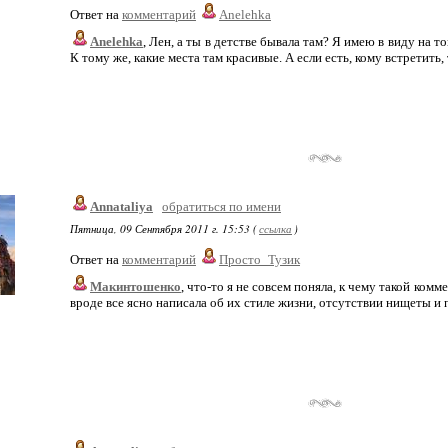
Ответ на
комментарий
Anelehka
Anelehka
, Лен, а ты в детстве бывала там? Я имею в виду на т
К тому же, какие места там красивые. А если есть, кому встретить, 
Annataliya
обратиться по имени
Пятница, 09 Сентября 2011 г. 15:53 (
ссылка
)
Ответ на
комментарий
Просто_Тузик
Макинтошенко
, что-то я не совсем поняла, к чему такой ком
вроде все ясно написала об их стиле жизни, отсутствии нищеты и 