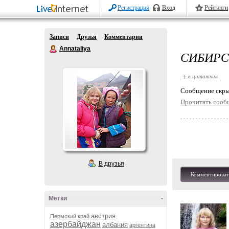
Регистрация
Вход
Рейтинги
Записи
Друзья
Комментарии
Annataliya
СИБИРС
+ в цитатник
Cообщение скры
Прочитать сооб
В друзья
Комментироват
Метки
-
австрия
Пермский край
азербайджан
албания
аргентина