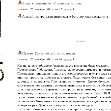
Эльф_в_капюшоне
обратиться по имени
Пятница, 09 Сентября 2011 г. 16:22 (
ссылка
)
Annataliya
, ура, какие интересные фотопрогулки нас ждут. :)
Просто_Тузик
обратиться по имени
Пятница, 09 Сентября 2011 г. 16:40 (
ссылка
)
Наташ, ничего обидного (если вникнуть в суть) не было сказано...
Просто слово "убожество" на слух плохо воспринимается и порти
Прекрасная природа региона и его экономическая и культурная ср
она там просто на пределе протекает. Люди живут без денег прак
хорошо, и нормально. Про пьянство - умолчу. Где-то больше,
отсутствует нормальная рыночная экономика и законы о собствен
хотя, тщательно это скрывают или просто не понимают, что с ним
Увы, взглядом заезжего туриста этого всего не понять. Там ПОЖИТЬ
тут за резкость - извиняюсь) как положено с атрибутикой сельской
Барнауле, и в Чите тоже самое - низкие зарплаты, все сидят на пр
из первых рук. Да и сама поездила, пожила и повидала.
Не стоит обижаться - жизнь учит смотреть правде в глаза, и 