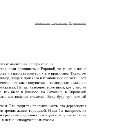
Ответить
С цитатой
В цитатник
чему коммент был. Теперь ясно. :)
ечно, если сравнивать с Европой, то у нас в плане
ить и взглянуть изнутри - это правильно. Туристом
ример, когда я приехала в Ивановскую область - вот
ически нет, такое ощущение, что люди там реально с
 сказать. Ну, да, наверное, тоже пьют, где у нас не
го, как было в Иваново, на Сахалине, в Кировской
ите, как поленья сложены. Ведь будь тут полный
твом. Эти люди так привыкли жить, эта деревенская
чки зрения жизни городской. И мы бы наверное, не
и сравнивать деревню там и здесь, то у нас картина
то заметно невооруженным глазом.