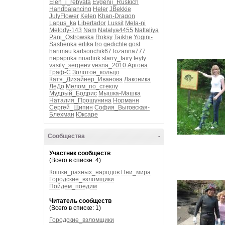
Elen_i_rebyata
Evgenij_Ruskich
Handbalancing
Heler
JBekkie
JulyFlower
Kelen
Khan-Dragon
Lapus_ka
Libertador
Lussit
Mela-ni
Melody-143
Nam
Natalya4455
Nattaliya
Pani_Ostrowska
Roksy
Taikhe
Yogini-
Sashenka
erlika
fro
gedichte
gost
harimau
karlsonchik67
lozanna777
nepaprika
nnadink
starry_fairy
teyty
vasily_sergeev
vesna_2010
Аргона
Граф-С
Золотое_кольцо
Катя_Дизайнер_Иванова
Лаконика
ЛеДо
Мелом_по_стеклу
Мудрый_Бодрис
Мышка-Машка
Наталия_Прошунина
Норманн
Сергей_Щипин
София_Выговская-
Блехман
Юксаре
Сообщества
-
Участник сообществ
(Всего в списке: 4)
Кошки_разных_народов
Пни_мира
Городские_взломщики
Пойдем_поедим
Читатель сообществ
(Всего в списке: 1)
Городские_взломщики