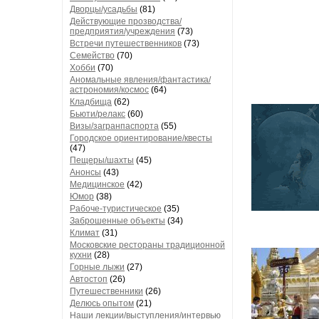
Дворцы/усадьбы
(81)
Действующие прозводства/
предприятия/учреждения
(73)
Встречи путешественников
(73)
Семейство
(70)
Хобби
(70)
Аномальные явления/фантастика/
астрономия/космос
(64)
Кладбища
(62)
Бьюти/релакс
(60)
Визы/загранпаспорта
(55)
Городское ориентирование/квесты
(47)
Пещеры/шахты
(45)
Анонсы
(43)
Медицинское
(42)
Юмор
(38)
Рабоче-туристическое
(35)
Заброшенные объекты
(34)
Климат
(31)
Московские рестораны традиционной
кухни
(28)
Горные лыжи
(27)
Автостоп
(26)
Путешественники
(26)
Делюсь опытом
(21)
Наши лекции/выступления/интервью