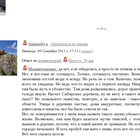
Annataliya
обратиться по имени
Пятница, 09 Сентября 2011 г. 17:13 (
ссылка
)
Ответ на
комментарий
Просто_Тузик
Макинтошенко
, да нет, я не обиделась, я просто не поняла, к 
Нет, я все-таки не соглашусь. Точнее, соглашусь частично. Кон
экономики отстой везде и всюду. Но речь не о том. Конечно, пож
всего не увидишь. Но ведь что-то видно и с первого взгляда. Нап
там была жуть и убожество. Там дома разваливались, дорог практ
голода мерли. Насчет Сибирских деревень, ну не могу я такого же
пьют? Но повального пьянства, повторю, я не заметила - тако
области. Улицы в деревнях чистые, дома аккуратные, посмотр
алкоголизм и нищеты, все бы было совсем не так.
Нет, не поворачивается у меня язык назвать такую жизнь убожес
жизнь. Возможно, она нам будет казаться жутко тяжелой, с то
выжили в деревне, потому что к такой жизни не привыкли. Но есл
гораздо печальнее. И хоть пробуй там жить с ними, хоть нет, но э
Вот чего сказать хотела.