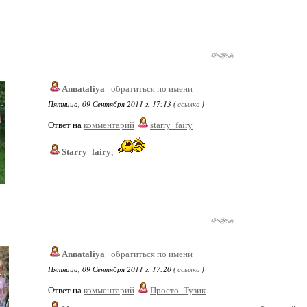
Annataliya
обратиться по имени
Пятница, 09 Сентября 2011 г. 17:13 (
ссылка
)
Ответ на
комментарий
starry_fairy
Starry_fairy
,
Annataliya
обратиться по имени
Пятница, 09 Сентября 2011 г. 17:20 (
ссылка
)
Ответ на
комментарий
Просто_Тузик