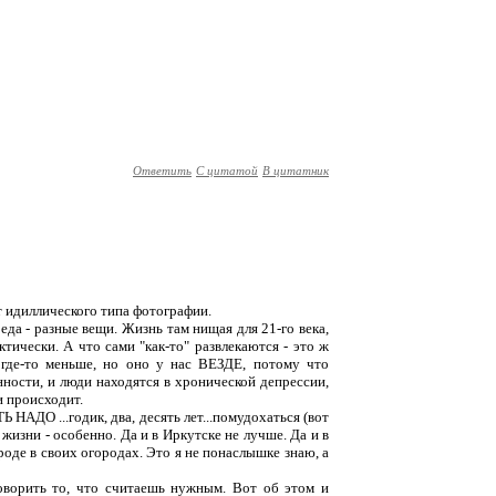
Ответить
С цитатой
В цитатник
т идиллического типа фотографии.
еда - разные вещи. Жизнь там нищая для 21-го века,
тически. А что сами "как-то" развлекаются - это ж
 где-то меньше, но оно у нас ВЕЗДЕ, потому что
ности, и люди находятся в хронической депрессии,
и происходит.
 НАДО ...годик, два, десять лет...помудохаться (вот
 жизни - особенно. Да и в Иркутске не лучше. Да и в
ироде в своих огородах. Это я не понаслышке знаю, а
говорить то, что считаешь нужным. Вот об этом и