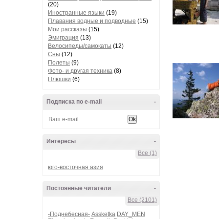
(20)
Иностранные языки
(19)
Плавания водные и подводные
(15)
Мои рассказы
(15)
Эмиграция
(13)
Велосипеды/самокаты
(12)
Сны
(12)
Полеты
(9)
Фото- и другая техника
(8)
Плюшки
(6)
Подписка по e-mail
-
Интересы
-
Все (1)
юго-восточная азия
Постоянные читатели
-
Все (2101)
-Поднебесная-
Assketka
DAY_MEN