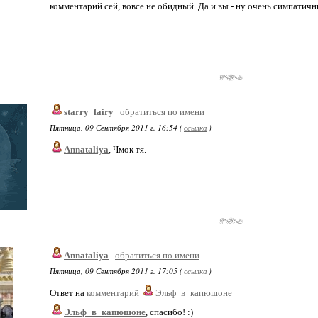
комментарий сей, вовсе не обидный. Да и вы - ну очень симпатичн
starry_fairy
обратиться по имени
Пятница, 09 Сентября 2011 г. 16:54 (
ссылка
)
Annataliya
, Чмок тя.
Annataliya
обратиться по имени
Пятница, 09 Сентября 2011 г. 17:05 (
ссылка
)
Ответ на
комментарий
Эльф_в_капюшоне
Эльф_в_капюшоне
, спасибо! :)