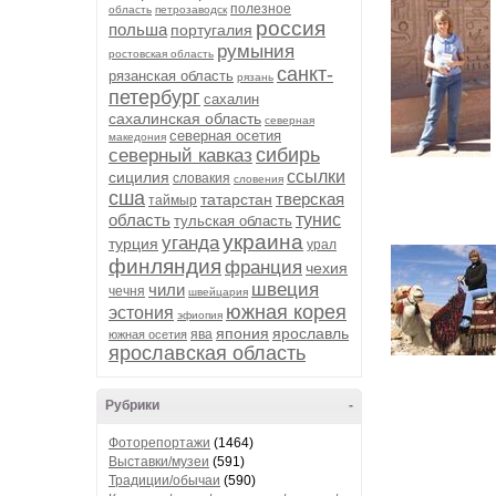
полезное
область
петрозаводск
россия
польша
португалия
румыния
ростовская область
санкт-
рязанская область
рязань
петербург
сахалин
сахалинская область
северная
северная осетия
македония
сибирь
северный кавказ
ссылки
сицилия
словакия
словения
сша
тверская
татарстан
таймыр
область
тунис
тульская область
украина
уганда
турция
урал
финляндия
франция
чехия
швеция
чили
чечня
швейцария
южная корея
эстония
эфиопия
япония
ярославль
ява
южная осетия
ярославская область
Рубрики
-
Фоторепортажи
(1464)
Выставки/музеи
(591)
Традиции/обычаи
(590)