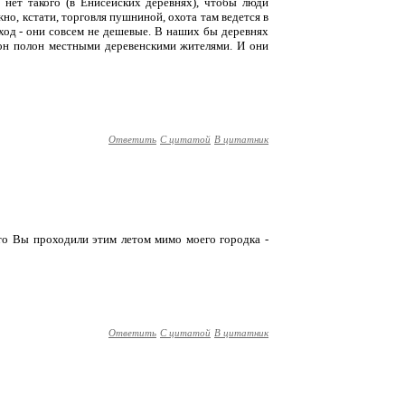
м нет такого (в Енисейских деревнях), чтобы люди
жно, кстати, торговля пушниной, охота там ведется в
оход - они совсем не дешевые. В наших бы деревнях
и он полон местными деревенскими жителями. И они
Ответить
С цитатой
В цитатник
что Вы проходили этим летом мимо моего городка -
Ответить
С цитатой
В цитатник