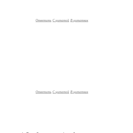
Ответить
С цитатой
В цитатник
Ответить
С цитатой
В цитатник