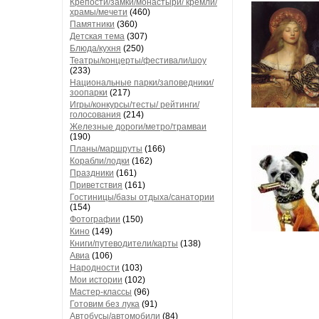
Крепости/замки/монастыри/ кремли/
храмы/мечети
(460)
Памятники
(360)
Детская тема
(307)
Блюда/кухня
(250)
Театры/концерты/фестивали/шоу
(233)
Национальные парки/заповедники/
зоопарки
(217)
Игры/конкурсы/тесты/ рейтинги/
голосования
(214)
Железные дороги/метро/трамваи
(190)
Планы/маршруты
(166)
Корабли/лодки
(162)
Праздники
(161)
Приветствия
(161)
Гостиницы/базы отдыха/санатории
(154)
Фотографии
(150)
Кино
(149)
Книги/путеводители/карты
(138)
Авиа
(106)
Народности
(103)
Мои истории
(102)
Мастер-классы
(96)
Готовим без лука
(91)
Автобусы/автомобили
(84)