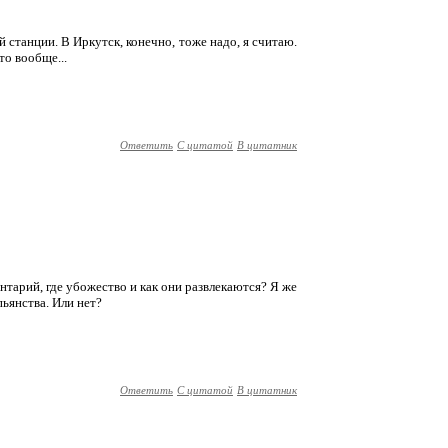
ой станции. В Иркутск, конечно, тоже надо, я считаю.
то вообще...
Ответить
С цитатой
В цитатник
ментарий, где убожество и как они развлекаются? Я же
пьянства. Или нет?
Ответить
С цитатой
В цитатник