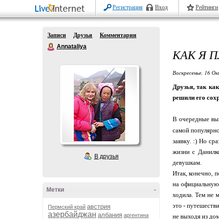
Регистрация
Вход
Рейтинги
Записи
Друзья
Комментарии
Annataliya
КАК Я 
Воскресенье, 16 Ок
Друзья, так ка
решили его сох
В очередные вых
самой популярно
заявку. :) Но с
жизни с Данилко
В друзья
девушкам.
Итак, конечно, п
на официальную 
Метки
-
ходила. Тем не 
это - путешестви
австрия
Пермский край
азербайджан
албания
аргентина
не выходя из дом