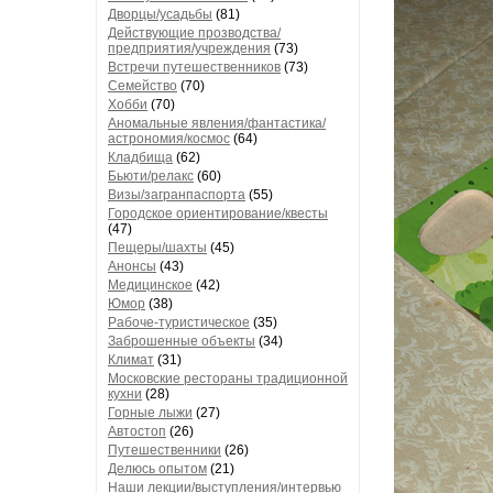
Дворцы/усадьбы
(81)
Действующие прозводства/
предприятия/учреждения
(73)
Встречи путешественников
(73)
Семейство
(70)
Хобби
(70)
Аномальные явления/фантастика/
астрономия/космос
(64)
Кладбища
(62)
Бьюти/релакс
(60)
Визы/загранпаспорта
(55)
Городское ориентирование/квесты
(47)
Пещеры/шахты
(45)
Анонсы
(43)
Медицинское
(42)
Юмор
(38)
Рабоче-туристическое
(35)
Заброшенные объекты
(34)
Климат
(31)
Московские рестораны традиционной
кухни
(28)
Горные лыжи
(27)
Автостоп
(26)
Путешественники
(26)
Делюсь опытом
(21)
Наши лекции/выступления/интервью