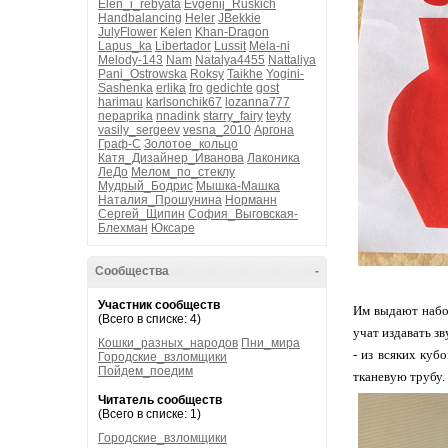
Elen_i_rebyata
Evgenij_Ruskich
Handbalancing
Heler
JBekkie
JulyFlower
Kelen
Khan-Dragon
Lapus_ka
Libertador
Lussit
Mela-ni
Melody-143
Nam
Natalya4455
Nattaliya
Pani_Ostrowska
Roksy
Taikhe
Yogini-
Sashenka
erlika
fro
gedichte
gost
harimau
karlsonchik67
lozanna777
nepaprika
nnadink
starry_fairy
teyty
vasily_sergeev
vesna_2010
Аргона
Граф-С
Золотое_кольцо
Катя_Дизайнер_Иванова
Лаконика
ЛеДо
Мелом_по_стеклу
Мудрый_Бодрис
Мышка-Машка
Наталия_Прошунина
Норманн
Сергей_Щипин
София_Выговская-
Блехман
Юксаре
Сообщества
-
Участник сообществ
Им выдают набор
(Всего в списке: 4)
учат издавать з
Кошки_разных_народов
Пни_мира
- из всяких куб
Городские_взломщики
Пойдем_поедим
тканевую трубу. 
Читатель сообществ
(Всего в списке: 1)
Городские_взломщики