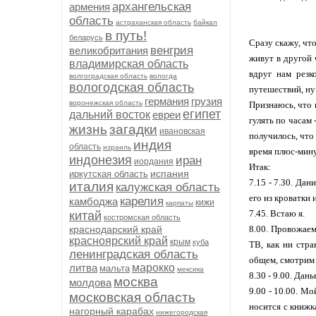
архангельская
армения
область
астраханская область
байкал
в путь!
беларусь
Сразу скажу, чт
венгрия
великобритания
живут в другой 
владимирская область
вдруг нам резк
волгоградская область
вологда
вологодская область
путешествий, ну
германия
грузия
воронежская область
Признаюсь, что 
египет
дальний восток
евреи
гулять по часам 
жизнь
загадки
ивановская
получилось, что
индия
область
израиль
время плюс-минус
индонезия
иран
иордания
Итак:
испания
иркутская область
7.15 - 7.30. Дан
италия
калужская область
его из кроватки 
карелия
камбоджа
кижи
карпаты
7.45. Встаю я.
китай
костромская область
краснодарский край
8.00. Провожаем
красноярский край
крым
куба
ТВ, как ни стра
ленинградская область
общем, смотрим 
литва
марокко
мальта
мексика
8.30 - 9.00. Дань
москва
молдова
9.00 - 10.00. Мо
московская область
носится с книжк
нагорный карабах
нижегородская