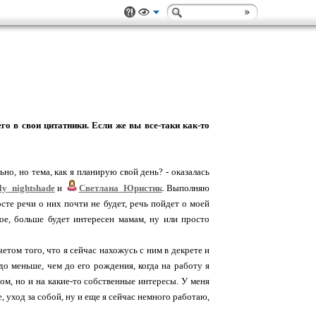
го в свои цитатники. Если же вы все-таки как-то
о, но тема, как я планирую свой день? - оказалась
ly_nightshade
и
Светлана_Юристик
. Выполняю
осте речи о них почти не будет, речь пойдет о моей
ное, больше будет интересен мамам, ну или просто
четом того, что я сейчас нахожусь с ним в декрете и
до меньше, чем до его рождения, когда на работу я
шом, но и на какие-то собственные интересы. У меня
, уход за собой, ну и еще я сейчас немного работаю,