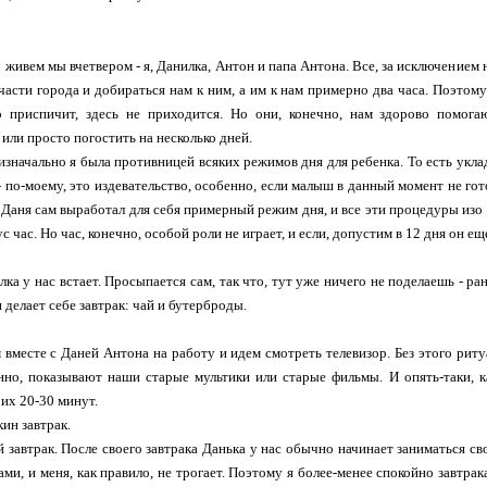
о живем мы вчетвером - я, Данилка, Антон и папа Антона. Все, за исключением
части города и добираться нам к ним, а им к нам примерно два часа. Поэтом
о приспичит, здесь не приходится. Но они, конечно, нам здорово помог
 или просто погостить на несколько дней.
изначально я была противницей всяких режимов дня для ребенка. То есть уклад
- по-моему, это издевательство, особенно, если малыш в данный момент не готов
 Даня сам выработал для себя примерный режим дня, и все эти процедуры изо д
 час. Но час, конечно, особой роли не играет, и если, допустим в 12 дня он еще
илка у нас встает. Просыпается сам, так что, тут уже ничего не поделаешь - р
и делает себе завтрак: чай и бутерброды.
 вместе с Даней Антона на работу и идем смотреть телевизор. Без этого ритуа
нно, показывают наши старые мультики или старые фильмы. И опять-таки, 
их 20-30 минут.
кин завтрак.
й завтрак. После своего завтрака Данька у нас обычно начинает заниматься сво
ами, и меня, как правило, не трогает. Поэтому я более-менее спокойно завтр