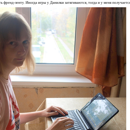
ть френд-ленту. Иногда игры у Данилки затягиваются, тогда и у меня получает