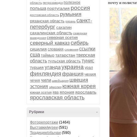
полезное
почту и полиста
область
петрозаводск
россия
польша
португалия
румыния
ростовская область
санкт-
рязанская область
рязань
петербург
сахалин
сахалинская область
северная
северная осетия
македония
сибирь
северный кавказ
ссылки
сицилия
словакия
словения
сша
тверская
татарстан
таймыр
область
тунис
тульская область
украина
уганда
турция
урал
финляндия
франция
чехия
швеция
чили
чечня
швейцария
южная корея
эстония
эфиопия
япония
ярославль
ява
южная осетия
ярославская область
Рубрики
-
Фоторепортажи
(1464)
Выставки/музеи
(591)
Традиции/обычаи
(590)