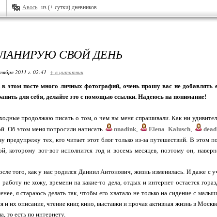
Авось
из (+ сутки) дневников
ПЛАНИРУЮ СВОЙ ДЕНЬ
тября 2011 г. 02:41
+ в цитатник
к в этом посте много личных фотографий, очень прошу вас не добавлять е
ранить для себя, делайте это с помощью ссылки. Надеюсь на понимание!
одные продолжаю писать о том, о чем вы меня спрашивали. Как ни удивительн
й. Об этом меня попросили написать
nnadink
,
Elena_Kalusch
,
dead
разу предупрежу тех, кто читает этот блог только из-за путешествий. В этом п
й, которому вот-вот исполнится год и восемь месяцев, поэтому он, навер
осле того, как у нас родился Даниил Антонович, жизнь изменилась. И даже с у
работу не хожу, времени на какие-то дела, отдых и интернет остается гораз
менее, я стараюсь делать так, чтобы его хватало не только на сидение с малы
я и их описание, чтение книг, кино, выставки и прочая активная жизнь в Москве
а, то есть по интернету.