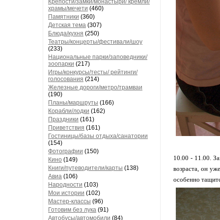
Крепости/замки/монастыри/ кремли/
храмы/мечети
(460)
Памятники
(360)
Детская тема
(307)
Блюда/кухня
(250)
Театры/концерты/фестивали/шоу
(233)
Национальные парки/заповедники/
зоопарки
(217)
Игры/конкурсы/тесты/ рейтинги/
голосования
(214)
Железные дороги/метро/трамваи
(190)
Планы/маршруты
(166)
Корабли/лодки
(162)
Праздники
(161)
Приветствия
(161)
Гостиницы/базы отдыха/санатории
(154)
Фотографии
(150)
10.00 - 11.00. 
Кино
(149)
Книги/путеводители/карты
(138)
возраста, он уж
Авиа
(106)
особенно тащитс
Народности
(103)
Мои истории
(102)
Мастер-классы
(96)
Готовим без лука
(91)
Автобусы/автомобили
(84)