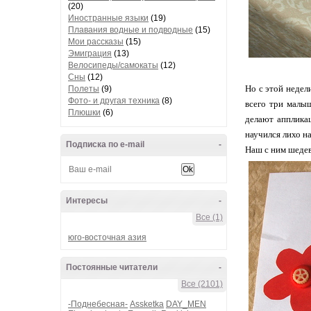
(20)
Иностранные языки
(19)
Плавания водные и подводные
(15)
Мои рассказы
(15)
Эмиграция
(13)
Велосипеды/самокаты
(12)
Сны
(12)
Но с этой недел
Полеты
(9)
Фото- и другая техника
(8)
всего три малыш
Плюшки
(6)
делают аппликац
научился лихо н
Подписка по e-mail
-
Наш с ним шедевр
Интересы
-
Все (1)
юго-восточная азия
Постоянные читатели
-
Все (2101)
-Поднебесная-
Assketka
DAY_MEN