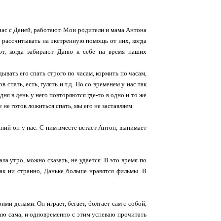
 нас с Даней, работают. Мои родители и мама Антона
у рассчитывать на экстренную помощь от них, когда
ают, когда забирают Даню к себе на время наших
ывать его спать строго по часам, кормить по часам,
 спать, есть, гулять и т.д. Но со временем у нас так
ня в день у него повторяются где-то в одно и то же
 не готов ложиться спать, мы его не заставляем.
анний он у нас. С ним вместе встает Антон, вынимает
ла утро, можно сказать, не удается. В это время по
как ни странно, Даньке больше нравятся фильмы. В
ими делами. Он играет, бегает, болтает сам с собой,
акаю сама, и одновременно с этим успеваю прочитать