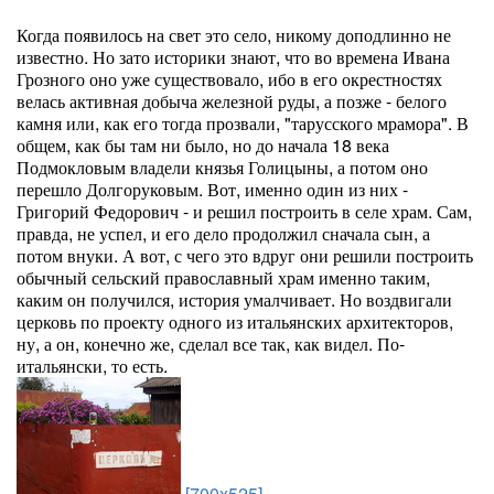
Когда появилось на свет это село, никому доподлинно не
известно. Но зато историки знают, что во времена Ивана
Грозного оно уже существовало, ибо в его окрестностях
велась активная добыча железной руды, а позже - белого
камня или, как его тогда прозвали, "тарусского мрамора". В
общем, как бы там ни было, но до начала 18 века
Подмокловым владели князья Голицыны, а потом оно
перешло Долгоруковым. Вот, именно один из них -
Григорий Федорович - и решил построить в селе храм. Сам,
правда, не успел, и его дело продолжил сначала сын, а
потом внуки. А вот, с чего это вдруг они решили построить
обычный сельский православный храм именно таким,
каким он получился, история умалчивает. Но воздвигали
церковь по проекту одного из итальянских архитекторов,
ну, а он, конечно же, сделал все так, как видел. По-
итальянски, то есть.
[700x525]