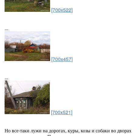
[700x522]
...
[700x457]
...
[700x521]
Но все-таки лужи на дорогах, куры, козы и собаки во дворах