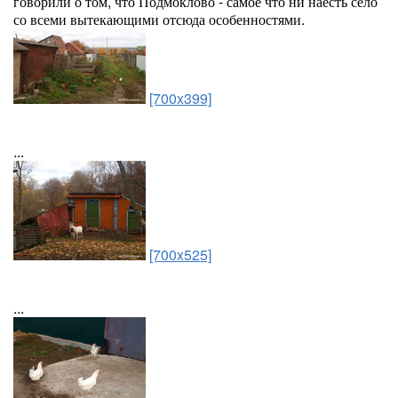
говорили о том, что Подмоклово - самое что ни наесть село
со всеми вытекающими отсюда особенностями.
[700x399]
...
[700x525]
...