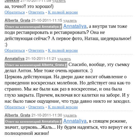
21-10-2011-11:09
удалить
JBekkie
аа, точно!! это хорошо!)
Обратиться
-
Ответить
-
К полной версии
21-10-2011-11:15
удалить
Alberta_Grata
Annataliya
, а внутри там тоже
Ответ на комментарий Annataliya
#
поди реставрировать и реставрировать? Она не
действующая сейчас? А первое фото, Наташ, шедевральное!
:)
Обратиться
-
Ответить
-
К полной версии
21-10-2011-11:21
удалить
Annataliya
Спасибо, вообще, эту съемку
Ответ на комментарий Alberta_Grata
#
делал Антон. Мне тоже очень нравится. :)
Церковь действующая. На двери даже висит объявление о
проведении воскресных молебнов. Но действует она как-то
странно. Мы же были как раз в воскресенье, и она была
глухо закрыта. Причем, включая все калитки на заборе. И у
нас было такое ощущение, что туда давно никто не заходил.
Обратиться
-
Ответить
-
К полной версии
21-10-2011-11:30
удалить
Alberta_Grata
Annataliya
, в спящем режиме,
Ответ на комментарий Annataliya
#
значит, церковь...Жаль... Ну будем надеяться, что вернут ее к
полноценной жизни!