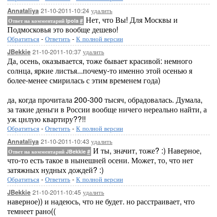
21-10-2011-10:24
удалить
Annataliya
Нет, что Вы! Для Москвы и
Ответ на комментарий Ipola
#
Подмосковья это вообще дешево!
Обратиться
-
Ответить
-
К полной версии
21-10-2011-10:37
удалить
JBekkie
Да, осень, оказывается, тоже бывает красивой: немного
солнца, яркие листья...почему-то именно этой осенью я
более-менее смирилась с этим временем года)
да, когда прочитала 200-300 тысяч, обрадовалась. Думала,
за такие деньги в России вообще ничего нереально найти, а
уж цнлую квартиру??!!
Обратиться
-
Ответить
-
К полной версии
21-10-2011-10:43
удалить
Annataliya
И ты, значит, тоже? :) Наверное,
Ответ на комментарий JBekkie
#
что-то есть такое в нынешней осени. Может, то, что нет
затяжных нудных дождей? :)
Обратиться
-
Ответить
-
К полной версии
21-10-2011-10:45
удалить
JBekkie
наверное)) и надеюсь, что не будет. но расстраивает, что
темнеет рано((