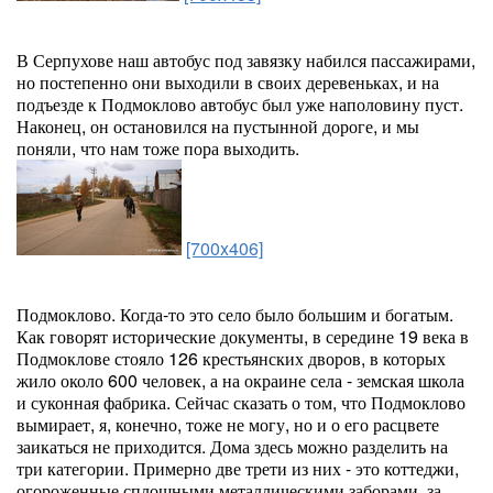
В Серпухове наш автобус под завязку набился пассажирами,
но постепенно они выходили в своих деревеньках, и на
подъезде к Подмоклово автобус был уже наполовину пуст.
Наконец, он остановился на пустынной дороге, и мы
поняли, что нам тоже пора выходить.
[700x406]
Подмоклово. Когда-то это село было большим и богатым.
Как говорят исторические документы, в середине 19 века в
Подмоклове стояло 126 крестьянских дворов, в которых
жило около 600 человек, а на окраине села - земская школа
и суконная фабрика. Сейчас сказать о том, что Подмоклово
вымирает, я, конечно, тоже не могу, но и о его расцвете
заикаться не приходится. Дома здесь можно разделить на
три категории. Примерно две трети из них - это коттеджи,
огороженные сплошными металлическими заборами, за