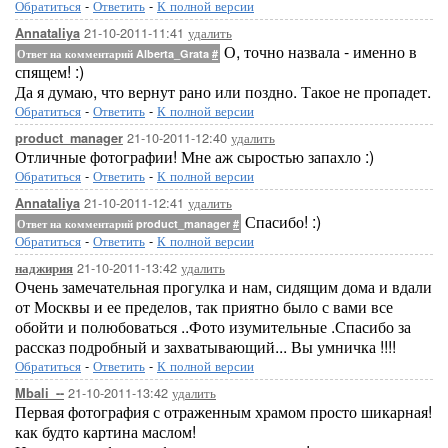
Обратиться
-
Ответить
-
К полной версии
21-10-2011-11:41
удалить
Annataliya
О, точно назвала - именно в
Ответ на комментарий Alberta_Grata
#
спящем! :)
Да я думаю, что вернут рано или поздно. Такое не пропадет.
Обратиться
-
Ответить
-
К полной версии
21-10-2011-12:40
удалить
product_manager
Отличные фотографии! Мне аж сыростью запахло :)
Обратиться
-
Ответить
-
К полной версии
21-10-2011-12:41
удалить
Annataliya
Спасибо! :)
Ответ на комментарий product_manager
#
Обратиться
-
Ответить
-
К полной версии
21-10-2011-13:42
удалить
наджирия
Очень замечательная прогулка и нам, сидящим дома и вдали
от Москвы и ее пределов, так приятно было с вами все
обойти и полюбоваться ..Фото изумительные .Спасибо за
рассказ подробный и захватывающий... Вы умничка !!!!
Обратиться
-
Ответить
-
К полной версии
21-10-2011-13:42
удалить
Mbali_--
Первая фотография с отраженным храмом просто шикарная!
как будто картина маслом!