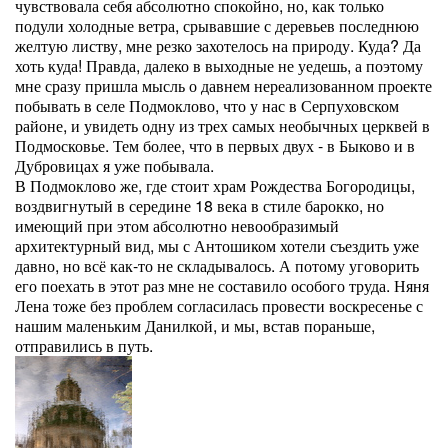
чувствовала себя абсолютно спокойно, но, как только
подули холодные ветра, срывавшие с деревьев последнюю
желтую листву, мне резко захотелось на природу. Куда? Да
хоть куда! Правда, далеко в выходные не уедешь, а поэтому
мне сразу пришла мысль о давнем нереализованном проекте
побывать в селе Подмоклово, что у нас в Серпуховском
районе, и увидеть одну из трех самых необычных церквей в
Подмосковье. Тем более, что в первых двух - в Быково и в
Дубровицах я уже побывала.
В Подмоклово же, где стоит храм Рождества Богородицы,
воздвигнутый в середине 18 века в стиле барокко, но
имеющий при этом абсолютно невообразимый
архитектурный вид, мы с Антошиком хотели съездить уже
давно, но всё как-то не складывалось. А потому уговорить
его поехать в этот раз мне не составило особого труда. Няня
Лена тоже без проблем согласилась провести воскресенье с
нашим маленьким Данилкой, и мы, встав пораньше,
отправились в путь.