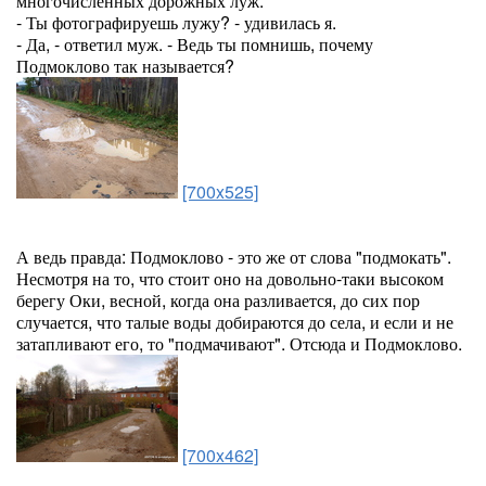
многочисленных дорожных луж.
- Ты фотографируешь лужу? - удивилась я.
- Да, - ответил муж. - Ведь ты помнишь, почему
Подмоклово так называется?
[700x525]
А ведь правда: Подмоклово - это же от слова "подмокать".
Несмотря на то, что стоит оно на довольно-таки высоком
берегу Оки, весной, когда она разливается, до сих пор
случается, что талые воды добираются до села, и если и не
затапливают его, то "подмачивают". Отсюда и Подмоклово.
[700x462]