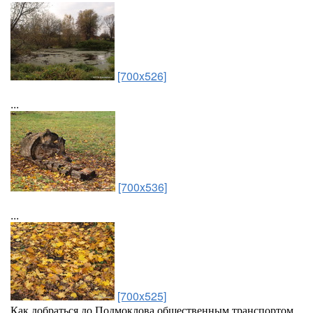
[700x526]
...
[700x536]
...
[700x525]
Как добраться до Подмоклова общественным транспортом,