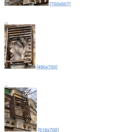
[700x607]
...
[490x700]
...
[516x700]