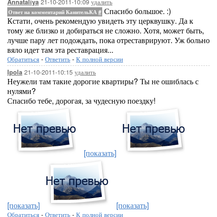
21-10-2011-10:09
удалить
Annataliya
Спасибо большое. :)
Ответ на комментарий КанительКА
#
Кстати, очень рекомендую увидеть эту церквушку. Да к
тому же близко и добираться не сложно. Хотя, может быть,
лучше пару лет подождать, пока отреставрируют. Уж больно
вяло идет там эта реставрация...
Обратиться
-
Ответить
-
К полной версии
21-10-2011-10:15
удалить
Ipola
Неужели там такие дорогие квартиры? Ты не ошиблась с
нулями?
Спасибо тебе, дорогая, за чудесную поездку!
[показать]
[показать]
[показать]
Обратиться
-
Ответить
-
К полной версии