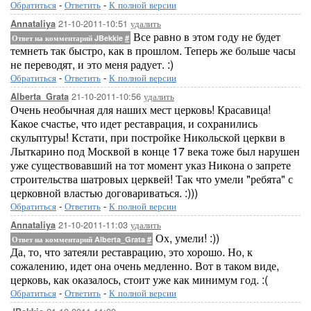
Обратиться
-
Ответить
-
К полной версии
21-10-2011-10:51
удалить
Annataliya
Все равно в этом году не будет
Ответ на комментарий JBekkie
#
темнеть так быстро, как в прошлом. Теперь же больше часы
не переводят, и это меня радует. :)
Обратиться
-
Ответить
-
К полной версии
21-10-2011-10:56
удалить
Alberta_Grata
Очень необычная для наших мест церковь! Красавица!
Какое счастье, что идет реставрация, и сохранились
скульптуры! Кстати, при постройке Никольской церкви в
Лыткарино под Москвой в конце 17 века тоже был нарушен
уже существовавший на тот момент указ Никона о запрете
строительства шатровых церквей! Так что умели "ребята" с
церковной властью договариваться. :)))
Обратиться
-
Ответить
-
К полной версии
21-10-2011-11:03
удалить
Annataliya
Ох, умели! :))
Ответ на комментарий Alberta_Grata
#
Да, то, что затеяли реставрацию, это хорошо. Но, к
сожалению, идет она очень медленно. Вот в таком виде,
церковь, как оказалось, стоит уже как минимум год. :(
Обратиться
-
Ответить
-
К полной версии