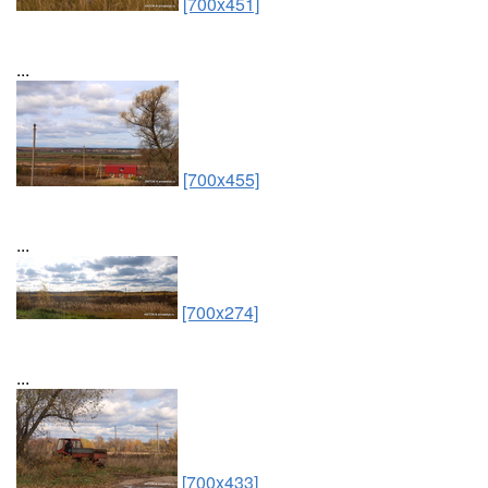
[700x451]
...
[700x455]
...
[700x274]
...
[700x433]