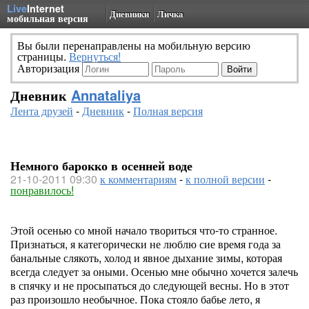
Live
Internet
Дневники
Личка
мобильная версия
Вы были перенаправлены на мобильную версию
страницы.
Вернуться!
Авторизация
Дневник
Annataliya
Лента друзей
-
Дневник
-
Полная версия
Немного барокко в осенней воде
21-10-2011 09:30
к комментариям
-
к полной версии
-
понравилось!
Этой осенью со мной начало твориться что-то странное.
Признаться, я категорически не люблю сие время года за
банальные слякоть, холод и явное дыхание зимы, которая
всегда следует за оными. Осенью мне обычно хочется залечь
в спячку и не просыпаться до следующей весны. Но в этот
раз произошло необычное. Пока стояло бабье лето, я