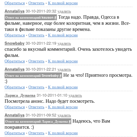
Обратиться
-
Ответить
-
К полной версии
30-10-2011-20:32
удалить
Annataliya
Тогда надо. Правда, Одесса в
Ответ на комментарий ksuson
#
фильме, наверное, еще более колоритная, чем в жизни. Все-
таки в фильме показаны другие времена.
Обратиться
-
Ответить
-
К полной версии
30-10-2011-22:19
удалить
Snowbaby
спасибо за вкусный комментарий. Очень захотелось увидеть
фильм.
Обратиться
-
Ответить
-
К полной версии
30-10-2011-22:21
удалить
Annataliya
Не за что! Приятного просмотра.
Ответ на комментарий Snowbaby
#
:)
Обратиться
-
Ответить
-
К полной версии
31-10-2011-01:10
удалить
Лариса_Дунаева
Посмотрела анонс. Надо будет посмотреть.
Обратиться
-
Ответить
-
К полной версии
31-10-2011-09:52
удалить
Annataliya
Надеюсь, что Вам
Ответ на комментарий Лариса_Дунаева
#
понравится. :)
Обратиться
-
Ответить
-
К полной версии