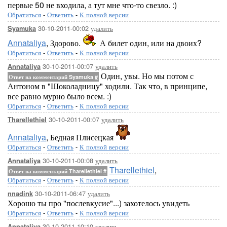
первые 50 не входила, а тут мне что-то свезло. :)
Обратиться
-
Ответить
-
К полной версии
30-10-2011-00:02
удалить
Syamuka
Annataliya
, Здорово.
А билет один, или на двоих?
Обратиться
-
Ответить
-
К полной версии
30-10-2011-00:07
удалить
Annataliya
Один, увы. Но мы потом с
Ответ на комментарий Syamuka
#
Антоном в "Шоколадницу" ходили. Так что, в принципе,
все равно мурно было всем. :)
Обратиться
-
Ответить
-
К полной версии
30-10-2011-00:07
удалить
Tharellethiel
Annataliya
, Бедная Плисецкая
Обратиться
-
Ответить
-
К полной версии
30-10-2011-00:08
удалить
Annataliya
Tharellethiel
,
Ответ на комментарий Tharellethiel
#
Обратиться
-
Ответить
-
К полной версии
30-10-2011-06:47
удалить
nnadink
Хорошо ты про "послевкусие"...) захотелось увидеть
Обратиться
-
Ответить
-
К полной версии
30-10-2011-10:10
удалить
Annataliya