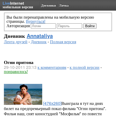
Live
Internet
Дневники
Личка
мобильная версия
Вы были перенаправлены на мобильную версию
страницы.
Вернуться!
Авторизация
Дневник
Annataliya
Лента друзей
-
Дневник
-
Полная версия
Огни притона
29-10-2011 23:13
к комментариям
-
к полной версии
-
понравилось!
[476x260]
Выиграла я тут на днях
билет на предпремьерный показ фильма "Огни притона".
Фильм наш, снят киностудией "Мосфильм" по повести