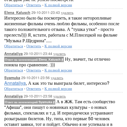
Обратиться
-
Ответить
-
К полной версии
29-10-2011-23:43
удалить
Elena_Kalusch
Интересно было бы посмотреть, я такие неторопливые
жизненные фильмы очень люблю фильмы, особенно после
такого положительного отзыва. А "тушка утки" - просто
прелесть!))) Я, кстати, работала с М.Плисецкой на фильме
"Музыка Р.Щедрина".....
Обратиться
-
Ответить
-
К полной версии
29-10-2011-23:44
удалить
Annataliya
Ну, значит, ты отлично
Ответ на комментарий Elena_Kalusch
#
поняла про сравнение. :)))
Обратиться
-
Ответить
-
К полной версии
29-10-2011-23:56
удалить
Syamuka
Annataliya
, А как это ты выиграла билет, интересно?
Обратиться
-
Ответить
-
К полной версии
29-10-2011-23:58
удалить
Annataliya
А в ЖЖ. Там есть сообщество
Ответ на комментарий Syamuka
#
"Афиша", они пишут о новинках культуры - о новых
фильмах, спектаклях и т.д. И периодически устраивают
розыгрыши билетов. Ну, типа, кто первые 50 человек
оставит заявки, тот и пойдет. Обычно я не успевала и в