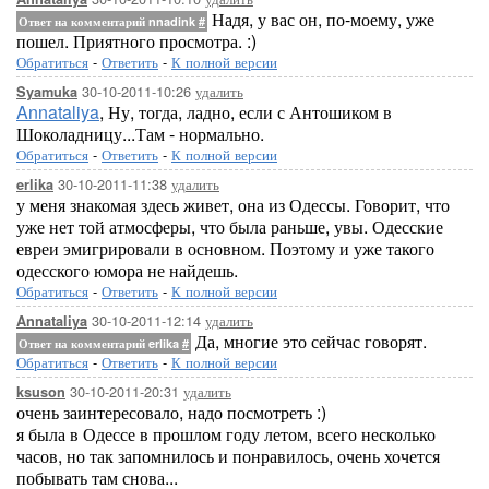
Надя, у вас он, по-моему, уже
Ответ на комментарий nnadink
#
пошел. Приятного просмотра. :)
Обратиться
-
Ответить
-
К полной версии
30-10-2011-10:26
удалить
Syamuka
Annataliya
, Ну, тогда, ладно, если с Антошиком в
Шоколадницу...Там - нормально.
Обратиться
-
Ответить
-
К полной версии
30-10-2011-11:38
удалить
erlika
у меня знакомая здесь живет, она из Одессы. Говорит, что
уже нет той атмосферы, что была раньше, увы. Одесские
евреи эмигрировали в основном. Поэтому и уже такого
одесского юмора не найдешь.
Обратиться
-
Ответить
-
К полной версии
30-10-2011-12:14
удалить
Annataliya
Да, многие это сейчас говорят.
Ответ на комментарий erlika
#
Обратиться
-
Ответить
-
К полной версии
30-10-2011-20:31
удалить
ksuson
очень заинтересовало, надо посмотреть :)
я была в Одессе в прошлом году летом, всего несколько
часов, но так запомнилось и понравилось, очень хочется
побывать там снова...