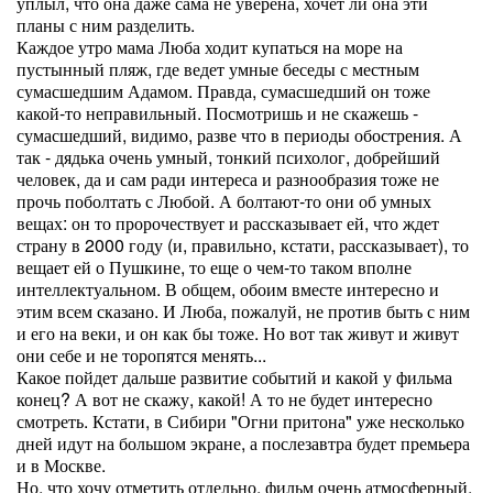
уплыл, что она даже сама не уверена, хочет ли она эти
планы с ним разделить.
Каждое утро мама Люба ходит купаться на море на
пустынный пляж, где ведет умные беседы с местным
сумасшедшим Адамом. Правда, сумасшедший он тоже
какой-то неправильный. Посмотришь и не скажешь -
сумасшедший, видимо, разве что в периоды обострения. А
так - дядька очень умный, тонкий психолог, добрейший
человек, да и сам ради интереса и разнообразия тоже не
прочь поболтать с Любой. А болтают-то они об умных
вещах: он то пророчествует и рассказывает ей, что ждет
страну в 2000 году (и, правильно, кстати, рассказывает), то
вещает ей о Пушкине, то еще о чем-то таком вполне
интеллектуальном. В общем, обоим вместе интересно и
этим всем сказано. И Люба, пожалуй, не против быть с ним
и его на веки, и он как бы тоже. Но вот так живут и живут
они себе и не торопятся менять...
Какое пойдет дальше развитие событий и какой у фильма
конец? А вот не скажу, какой! А то не будет интересно
смотреть. Кстати, в Сибири "Огни притона" уже несколько
дней идут на большом экране, а послезавтра будет премьера
и в Москве.
Но, что хочу отметить отдельно, фильм очень атмосферный.