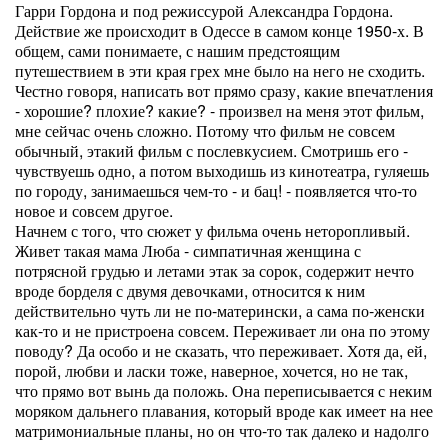
Гарри Гордона и под режиссурой Александра Гордона.
Действие же происходит в Одессе в самом конце 1950-х. В
общем, сами понимаете, с нашим предстоящим
путешествием в эти края грех мне было на него не сходить.
Честно говоря, написать вот прямо сразу, какие впечатления
- хорошие? плохие? какие? - произвел на меня этот фильм,
мне сейчас очень сложно. Потому что фильм не совсем
обычный, этакий фильм с послевкусием. Смотришь его -
чувствуешь одно, а потом выходишь из кинотеатра, гуляешь
по городу, занимаешься чем-то - и бац! - появляется что-то
новое и совсем другое.
Начнем с того, что сюжет у фильма очень неторопливый.
Живет такая мама Люба - симпатичная женщина с
потрясной грудью и летами этак за сорок, содержит нечто
вроде борделя с двумя девочками, относится к ним
действительно чуть ли не по-матерински, а сама по-женски
как-то и не пристроена совсем. Переживает ли она по этому
поводу? Да особо и не сказать, что переживает. Хотя да, ей,
порой, любви и ласки тоже, наверное, хочется, но не так,
что прямо вот вынь да положь. Она переписывается с неким
моряком дальнего плавания, который вроде как имеет на нее
матримониальные планы, но он что-то так далеко и надолго