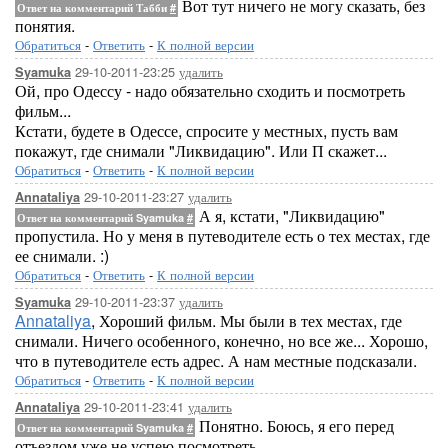
Вот тут ничего не могу сказать, без
Ответ на комментарий Табби
#
понятия.
Обратиться
-
Ответить
-
К полной версии
29-10-2011-23:25
удалить
Syamuka
Ой, про Одессу - надо обязательно сходить и посмотреть
фильм...
Кстати, будете в Одессе, спросите у местных, пусть вам
покажут, где снимали "Ликвидацию". Или П скажет...
Обратиться
-
Ответить
-
К полной версии
29-10-2011-23:27
удалить
Annataliya
А я, кстати, "Ликвидацию"
Ответ на комментарий Syamuka
#
пропустила. Но у меня в путеводителе есть о тех местах, где
ее снимали. :)
Обратиться
-
Ответить
-
К полной версии
29-10-2011-23:37
удалить
Syamuka
Annataliya
, Хороший фильм. Мы были в тех местах, где
снимали. Ничего особенного, конечно, но все же... Хорошо,
что в путеводителе есть адрес. А нам местные подсказали.
Обратиться
-
Ответить
-
К полной версии
29-10-2011-23:41
удалить
Annataliya
Понятно. Боюсь, я его перед
Ответ на комментарий Syamuka
#
отъездом уже не успею посмотреть.