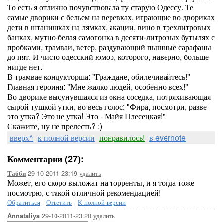
То есть я отлично почувствовала ту старую Одессу. Те
самые дворики с бельем на веревках, играющие во двориках
дети в штанишках на лямках, акации, вино в трехлитровых
банках, мутно-белая самогонка в десяти-литровых бутылях с
пробками, трамваи, ветер, раздувающий пышные сарафаны
до пят. И чисто одесский юмор, которого, наверно, больше
нигде нет.
В трамвае кондукторша: "Граждане, обилечивайтесь!"
Главная героиня: "Мне жалко людей, особенно всех!"
Во дворике высунувшаяся из окна соседка, потряхивающая
сырой тушкой утки, во весь голос: "Фира, посмотри, разве
это утка? Это не утка! Это - Майя Плесецкая!"
Скажите, ну не прелесть? :)
вверх^
к полной версии
понравилось!
в evernote
Комментарии (27):
29-10-2011-23:19
удалить
Табби
Может, его скоро выложат на торренты, и я тогда тоже
посмотрю, с такой отличной рекомендацией!
Обратиться
-
Ответить
-
К полной версии
29-10-2011-23:20
удалить
Annataliya