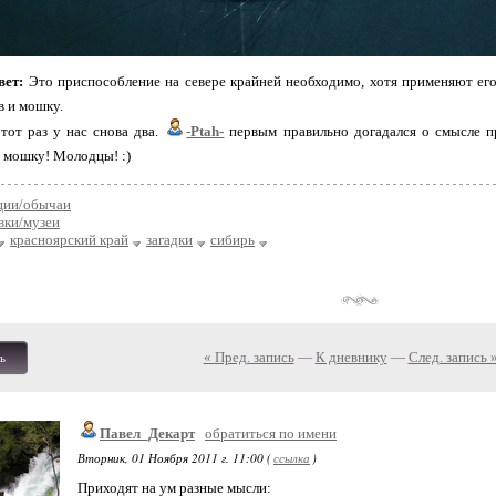
вет:
Это приспособление на севере крайней необходимо, хотя применяют его 
в и мошку.
тот раз у нас снова два.
-Ptah-
первым правильно догадался о смысле п
 мошку! Молодцы! :)
ции/обычаи
вки/музеи
красноярский край
загадки
сибирь
« Пред. запись
—
К дневнику
—
След. запись 
ь
Павел_Декарт
обратиться по имени
Вторник, 01 Ноября 2011 г. 11:00 (
ссылка
)
Приходят на ум разные мысли: