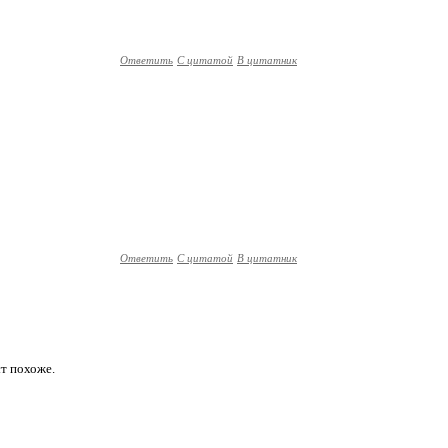
Ответить
С цитатой
В цитатник
Ответить
С цитатой
В цитатник
ст похоже.