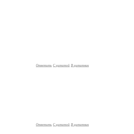
Ответить
С цитатой
В цитатник
Ответить
С цитатой
В цитатник