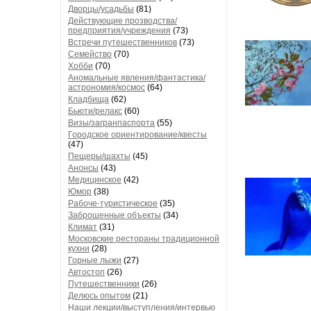
Дворцы/усадьбы
(81)
Действующие прозводства/
предприятия/учреждения
(73)
Встречи путешественников
(73)
Семейство
(70)
Хобби
(70)
Аномальные явления/фантастика/
астрономия/космос
(64)
Кладбища
(62)
Бьюти/релакс
(60)
Визы/загранпаспорта
(55)
Городское ориентирование/квесты
(47)
Пещеры/шахты
(45)
Анонсы
(43)
Медицинское
(42)
Юмор
(38)
Рабоче-туристическое
(35)
Заброшенные объекты
(34)
Климат
(31)
Московские рестораны традиционной
кухни
(28)
Горные лыжи
(27)
Автостоп
(26)
Путешественники
(26)
Делюсь опытом
(21)
Наши лекции/выступления/интервью