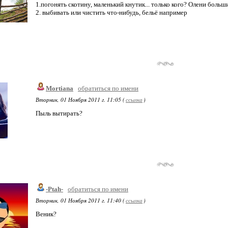
1.погонять скотину, маленький кнутик... только кого? Олени больши
2. выбивать или чистить что-нибудь, бельё например
Mortiana
обратиться по имени
Вторник, 01 Ноября 2011 г. 11:05 (
ссылка
)
Пыль вытирать?
-Ptah-
обратиться по имени
Вторник, 01 Ноября 2011 г. 11:40 (
ссылка
)
Веник?