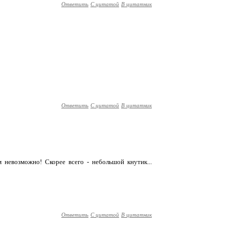
Ответить
С цитатой
В цитатник
Ответить
С цитатой
В цитатник
м невозможно! Скорее всего - небольшой кнутик...
Ответить
С цитатой
В цитатник