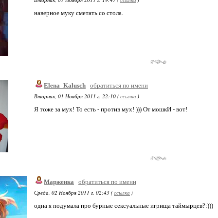
наверное муку сметать со стола.
Elena_Kalusch
обратиться по имени
Вторник, 01 Ноября 2011 г. 22:10 (
ссылка
)
Я тоже за мух! То есть - против мух! ))) От мошкИ - вот!
Марженка
обратиться по имени
Среда, 02 Ноября 2011 г. 02:43 (
ссылка
)
одна я подумала про бурные сексуальные игрища таймырцев?:)))