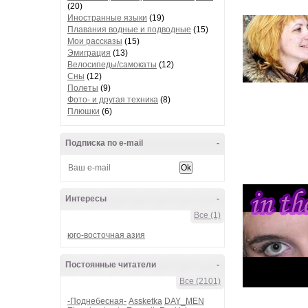
(20)
Иностранные языки
(19)
Плавания водные и подводные
(15)
Мои рассказы
(15)
Эмиграция
(13)
Велосипеды/самокаты
(12)
Сны
(12)
Полеты
(9)
Фото- и другая техника
(8)
Плюшки
(6)
Подписка по e-mail
-
Интересы
-
Все (1)
юго-восточная азия
Постоянные читатели
-
Все (2101)
-Поднебесная-
Assketka
DAY_MEN