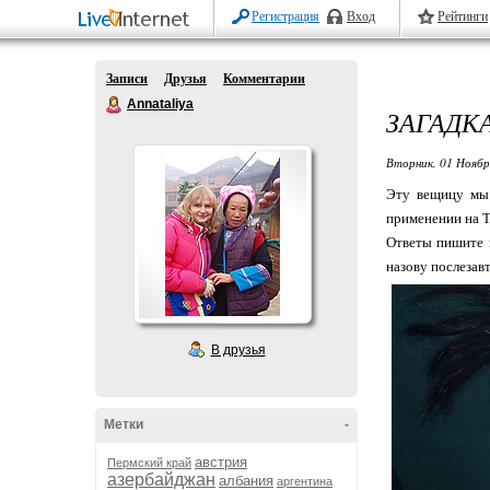
Регистрация
Вход
Рейтинги
Записи
Друзья
Комментарии
Annataliya
ЗАГАДКА
Вторник, 01 Ноябр
Эту вещицу мы 
применении на Т
Ответы пишите в
назову послезавт
В друзья
Метки
-
австрия
Пермский край
азербайджан
албания
аргентина