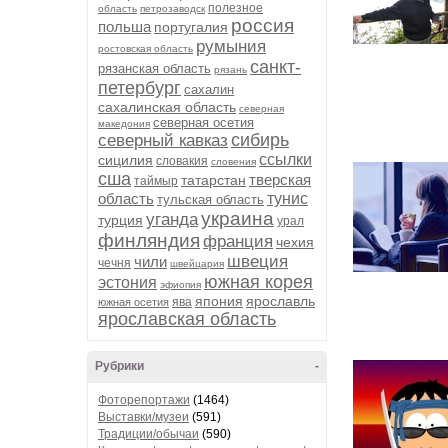
полезное
область
петрозаводск
россия
польша
португалия
румыния
ростовская область
санкт-
рязанская область
рязань
петербург
сахалин
сахалинская область
северная
северная осетия
македония
сибирь
северный кавказ
ссылки
сицилия
словакия
словения
сша
тверская
татарстан
таймыр
область
тунис
тульская область
украина
уганда
турция
урал
финляндия
франция
чехия
швеция
чили
чечня
швейцария
южная корея
эстония
эфиопия
япония
ярославль
ява
южная осетия
ярославская область
Рубрики
-
Фоторепортажи
(1464)
Выставки/музеи
(591)
Традиции/обычаи
(590)