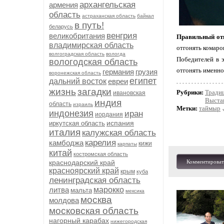
архангельская
армения
область
астраханская область
байкал
в путь!
беларусь
венгрия
великобритания
Правильный от
владимирская область
отгонять комаро
волгоградская область
вологда
Победителей в э
вологодская область
отгонять именно
германия
грузия
воронежская область
египет
дальний восток
евреи
жизнь
загадки
Рубрики:
Тради
ивановская
Выста
индия
область
израиль
Метки:
таймыр
индонезия
иран
иордания
испания
иркутская область
италия
калужская область
карелия
камбоджа
кижи
карпаты
китай
костромская область
краснодарский край
Комментироват
красноярский край
крым
куба
ленинградская область
литва
марокко
мальта
мексика
москва
молдова
московская область
нагорный карабах
нижегородская