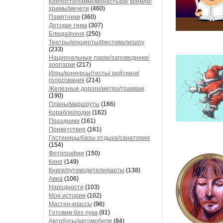
Крепости/замки/монастыри/ кремли/
храмы/мечети
(460)
Памятники
(360)
Детская тема
(307)
Блюда/кухня
(250)
Театры/концерты/фестивали/шоу
(233)
Национальные парки/заповедники/
зоопарки
(217)
Игры/конкурсы/тесты/ рейтинги/
голосования
(214)
Железные дороги/метро/трамваи
(190)
Планы/маршруты
(166)
Корабли/лодки
(162)
Праздники
(161)
Приветствия
(161)
Гостиницы/базы отдыха/санатории
(154)
Фотографии
(150)
Кино
(149)
Книги/путеводители/карты
(138)
Авиа
(106)
Народности
(103)
Мои истории
(102)
Мастер-классы
(96)
Готовим без лука
(91)
Автобусы/автомобили
(84)