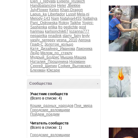
Elen_i_rebyata
Evgenij_Ruskich
Handbalancing
Heler
JBekkie
JulyFlower
Kelen
Khan-Dragon
Lapus_ka
Libertador
Lussit
Mela-ni
Melody-143
Nam
Natalya4455
Nattaliya
Pani_Ostrowska
Roksy
Taikhe
Yogini-
Sashenka
erlika
fro
gedichte
gost
harimau
karlsonchik67
lozanna777
nepaprika
nnadink
starry_fairy
teyty
vasily_sergeev
vesna_2010
Аргона
Граф-С
Золотое_кольцо
Катя_Дизайнер_Иванова
Лаконика
ЛеДо
Мелом_по_стеклу
Мудрый_Бодрис
Мышка-Машка
Наталия_Прошунина
Норманн
Сергей_Щипин
София_Выговская-
Блехман
Юксаре
Сообщества
-
Участник сообществ
(Всего в списке: 4)
Кошки_разных_народов
Пни_мира
Городские_взломщики
Пойдем_поедим
Читатель сообществ
(Всего в списке: 1)
Городские_взломщики