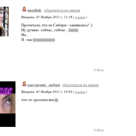
nnadink
обратиться по имени
Вторник, 01 Ноября 2011 г. 13:38 (
ссылка
)
Прочитала, что из Сибири - оживилась! :)
Ну думаю: сейчас, сейчас...))))))))
Но...
Я - пас))))))))))))))))))
ощущение_любви
обратиться по имени
Вторник, 01 Ноября 2011 г. 14:02 (
ссылка
)
что то эротическое)))