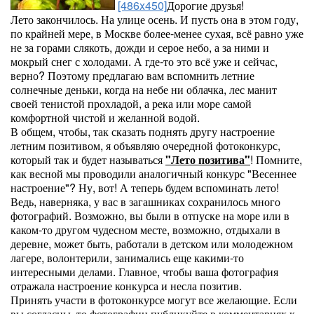
[486x450]
Дорогие друзья!
Лето закончилось. На улице осень. И пусть она в этом году,
по крайней мере, в Москве более-менее сухая, всё равно уже
не за горами слякоть, дожди и серое небо, а за ними и
мокрый снег с холодами. А где-то это всё уже и сейчас,
верно? Поэтому предлагаю вам вспомнить летние
солнечные деньки, когда на небе ни облачка, лес манит
своей тенистой прохладой, а река или море самой
комфортной чистой и желанной водой.
В общем, чтобы, так сказать поднять другу настроение
летним позитивом, я объявляю очередной фотоконкурс,
который так и будет называться
"Лето позитива"
! Помните,
как весной мы проводили аналогичный конкурс "Весеннее
настроение"? Ну, вот! А теперь будем вспоминать лето!
Ведь, наверняка, у вас в загашниках сохранилось много
фотографий. Возможно, вы были в отпуске на море или в
каком-то другом чудесном месте, возможно, отдыхали в
деревне, может быть, работали в детском или молодежном
лагере, волонтерили, занимались еще какими-то
интересными делами. Главное, чтобы ваша фотография
отражала настроение конкурса и несла позитив.
Принять участи в фотоконкурсе могут все желающие. Если
вы согласны, то фотографии публикуйте в комментариях к