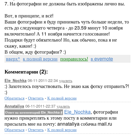
7. На фотографии не должны быть изображены лично вы.
Вот, в принципе, и всё!
Ваши фотографии я буду принимать чуть больше недели, то
есть до следующего четверга - до 23.59 минут 10 ноября
включительно! А 11 ноября начнется голосование!
Подарки будут обязательно! Но, как обычно, пока я не
скажу, какие! :)
В общем, жду фотографии? :)
вверх^
к полной версии
понравилось!
в evernote
Комментарии (2):
06-11-2011-22:34
удалить
Ele_Nochka
:) Захотелось поучаствовать. Не знаю как фотку отправить?!
:)
Обратиться
-
Ответить
-
К полной версии
06-11-2011-22:37
удалить
Annataliya
Ele_Nochka
, фотографии
Ответ на комментарий Ele_Nochka
#
нужно прикреплять к этому посту в комментарии или
присылать мне на почту: annataliya собачка mail.ru
Обратиться
-
Ответить
-
К полной версии