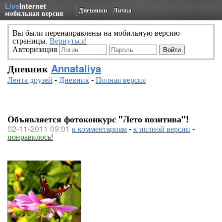
Live
Internet
Дневники
Личка
мобильная версия
Вы были перенаправлены на мобильную версию
страницы.
Вернуться!
Авторизация
Дневник
Annataliya
Лента друзей
-
Дневник
-
Полная версия
Объявляется фотоконкурс "Лето позитива"!
02-11-2011 09:01
к комментариям
-
к полной версии
-
понравилось!