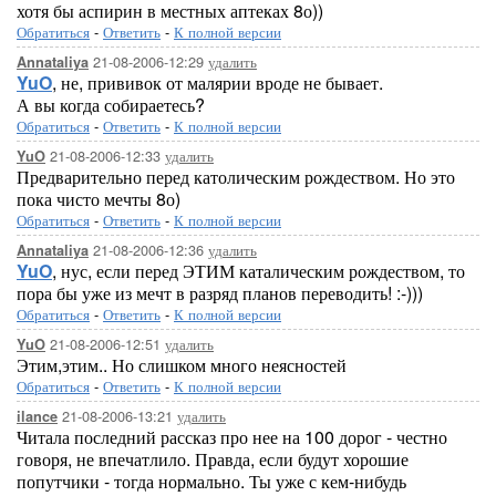
хотя бы аспирин в местных аптеках 8о))
Обратиться
-
Ответить
-
К полной версии
21-08-2006-12:29
удалить
Annataliya
YuO
, не, прививок от малярии вроде не бывает.
А вы когда собираетесь?
Обратиться
-
Ответить
-
К полной версии
21-08-2006-12:33
удалить
YuO
Предварительно перед католическим рождеством. Но это
пока чисто мечты 8о)
Обратиться
-
Ответить
-
К полной версии
21-08-2006-12:36
удалить
Annataliya
YuO
, нус, если перед ЭТИМ каталическим рождеством, то
пора бы уже из мечт в разряд планов переводить! :-)))
Обратиться
-
Ответить
-
К полной версии
21-08-2006-12:51
удалить
YuO
Этим,этим.. Но слишком много неясностей
Обратиться
-
Ответить
-
К полной версии
21-08-2006-13:21
удалить
ilance
Читала последний рассказ про нее на 100 дорог - честно
говоря, не впечатлило. Правда, если будут хорошие
попутчики - тогда нормально. Ты уже с кем-нибудь