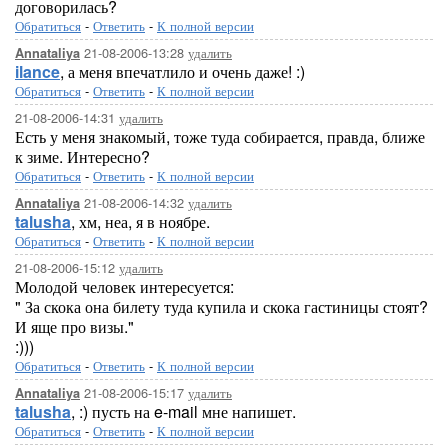
договорилась?
Обратиться
-
Ответить
-
К полной версии
21-08-2006-13:28
удалить
Annataliya
ilance
, а меня впечатлило и очень даже! :)
Обратиться
-
Ответить
-
К полной версии
21-08-2006-14:31
удалить
Есть у меня знакомый, тоже туда собирается, правда, ближе
к зиме. Интересно?
Обратиться
-
Ответить
-
К полной версии
21-08-2006-14:32
удалить
Annataliya
talusha
, хм, неа, я в ноябре.
Обратиться
-
Ответить
-
К полной версии
21-08-2006-15:12
удалить
Молодой человек интересуется:
" За скока она билету туда купила и скока гастиницы стоят?
И яще про визы."
:)))
Обратиться
-
Ответить
-
К полной версии
21-08-2006-15:17
удалить
Annataliya
talusha
, :) пусть на e-mail мне напишет.
Обратиться
-
Ответить
-
К полной версии