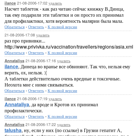
21-08-2006-17:02
удалить
ilance
Насчет таблеток - как раз читаю сейчас книжку В.Динца,
так ему подарили эти таблетки и он просто их принимал
для профилактики, хотя вероятность малярии была мала.
Обратиться
-
Ответить
-
К полной версии
21-08-2006-17:08
удалить
раз про прививки...
http://www.privivka.ru/vaccination/travellers/regions/asia.xml
Обратиться
-
Ответить
-
К полной версии
21-08-2006-17:16
удалить
Annataliya
ilance
, Динеца во вранье все обвиняют. Так что, нельзя ему
верить, ох, нельзя. :(
А таблетки действительно очень вредные и токсичные.
Неохота мне с ними связываться.
Обратиться
-
Ответить
-
К полной версии
21-08-2006-17:19
удалить
ilance
Annataliya
, да вроде и Кротов их принимал
профилактически.
Обратиться
-
Ответить
-
К полной версии
21-08-2006-17:22
удалить
Annataliya
talusha
, ну, если у них (по ссылке) в Грузии гепатит А,