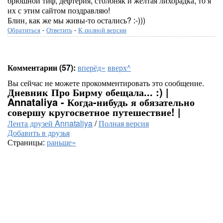
брюшной тиф, дефтерия, столбняк и желтая лихорадка, то я
их с этим сайтом поздравляю!
Блин, как же мы живы-то остались? :-)))
Обратиться
-
Ответить
-
К полной версии
Комментарии (57):
вперёд»
вверх^
Вы сейчас не можете прокомментировать это сообщение.
Дневник Про Бирму обещала... :) |
Annataliya - Когда-нибудь я обязательно
совершу кругосветное путешествие! |
Лента друзей Annataliya
/
Полная версия
Добавить в друзья
Страницы:
раньше»