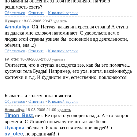
но мамины опасения за тебя не повлияют на твою
решимость ехать?
Обратиться
-
Ответить
-
К полной версии
18-08-2006-20:47
удалить
Лунария
Annataliya
, Ой, Натуля, какая интересная страна! А ступа
из далека мне колокол напоминает. С удовольствием о
людях этой страны узнала бы: основной вид деятельности,
обычаи, еда...:)
Обратиться
-
Ответить
-
К полной версии
18-08-2006-21:03
удалить
sv_otec
Считается, что в ступах находятся эээ, как бы это помягче...
кусочки тела Будды! Например, его уха, ногтя, какой-нибудь
косточки и т.д. И буддисты им, естественно, поклоняются!
Бывает... и колесу поклоняются...
Обратиться
-
Ответить
-
К полной версии
18-08-2006-21:09
удалить
Annataliya
Timon_Best
, нет. Ее просто уговорить надо. А это вопрос
времени. С Индией поначалу точно так же было!
Лунария
, обещаю. Я как раз и хотела про людей! :)
sv_otec
, не вредничай! ;)