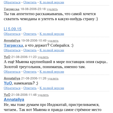
Обратиться
-
Ответить
-
К полной версии
18-08-2006-23:18
удалить
Тигрисска
Ты так аппетитно расскажываешь, что самой хочется
схватить чемоданы и улететь в какую-нибудь страну :)
LI 5.09.15
Обратиться
-
Ответить
-
К полной версии
19-08-2006-10:49
удалить
Annataliya
Тигрисска
, а что держит? Собирайся. :)
Обратиться
-
Ответить
-
К полной версии
21-08-2006-11:23
удалить
YuO
А ещё Мьянма крупнейший в мире поставщик опия сырца..
Золотой треугольник, понимаешь, именно там.
Обратиться
-
Ответить
-
К полной версии
21-08-2006-11:26
удалить
Annataliya
YuO
, намекаешь? ;)
Обратиться
-
Ответить
-
К полной версии
21-08-2006-11:48
удалить
YuO
Annataliya
Не, мы тоже думаем про Индокитай, пристреливаемся,
читаем.. Так вот Мьянма и правда самое стрёмное место