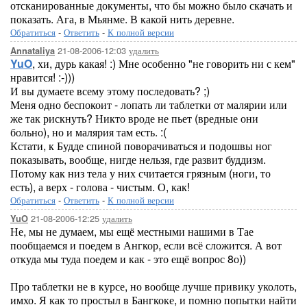
отсканированные документы, что бы можно было скачать и
показать. Ага, в Мьянме. В какой нить деревне.
Обратиться
-
Ответить
-
К полной версии
21-08-2006-12:03
удалить
Annataliya
YuO
, хи, дурь какая! :) Мне особенно "не говорить ни с кем"
нравится! :-)))
И вы думаете всему этому последовать? ;)
Меня одно беспокоит - лопать ли таблетки от малярии или
же так рискнуть? Никто вроде не пьет (вредные они
больно), но и малярия там есть. :(
Кстати, к Будде спиной поворачиваться и подошвы ног
показывать, вообще, нигде нельзя, где развит буддизм.
Потому как низ тела у них считается грязным (ноги, то
есть), а верх - голова - чистым. О, как!
Обратиться
-
Ответить
-
К полной версии
21-08-2006-12:25
удалить
YuO
Не, мы не думаем, мы ещё местными нашими в Тае
пообщаемся и поедем в Ангкор, если всё сложится. А вот
откуда мы туда поедем и как - это ещё вопрос 8о))
Про таблетки не в курсе, но вообще лучше привику уколоть,
имхо. Я как то простыл в Бангкоке, и помню попытки найти