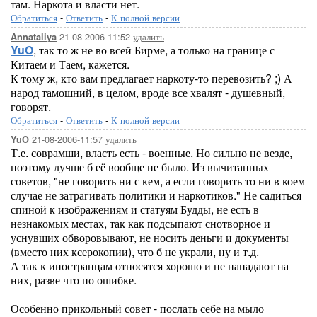
там. Наркота и власти нет.
Обратиться
-
Ответить
-
К полной версии
21-08-2006-11:52
удалить
Annataliya
YuO
, так то ж не во всей Бирме, а только на границе с
Китаем и Таем, кажется.
К тому ж, кто вам предлагает наркоту-то перевозить? ;) А
народ тамошний, в целом, вроде все хвалят - душевный,
говорят.
Обратиться
-
Ответить
-
К полной версии
21-08-2006-11:57
удалить
YuO
Т.е. соврамши, власть есть - военные. Но сильно не везде,
поэтому лучше б её вообще не было. Из вычитанных
советов, "не говорить ни с кем, а если говорить то ни в коем
случае не затрагивать политики и наркотиков." Не садиться
спиной к изображениям и статуям Будды, не есть в
незнакомых местах, так как подсыпают снотворное и
уснувших обворовывают, не носить деньги и документы
(вместо них ксерокопии), что б не украли, ну и т.д.
А так к иностранцам относятся хорошо и не нападают на
них, разве что по ошибке.
Особенно прикольный совет - послать себе на мыло