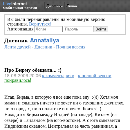
Live
Internet
Дневники
Личка
мобильная версия
Вы были перенаправлены на мобильную версию
страницы.
Вернуться!
Авторизация
Дневник
Annataliya
Лента друзей
-
Дневник
-
Полная версия
Про Бирму обещала... :)
18-08-2006 20:06
к комментариям
-
к полной версии
-
понравилось!
Итак, Бирма, в которую я все еще пока еду! :-))) Хотя моя
маман и слышать ничего не хочет ни о тамошних джунглях,
ни о городах, ни о политике и прочем. Боится! :)
Находится Бирма между Индией (на западе), Китаем (на
севере) и Тайландом (на юго-востоке). А с юга омывается
Индийским океаном. Центральная ее часть равнинная, а