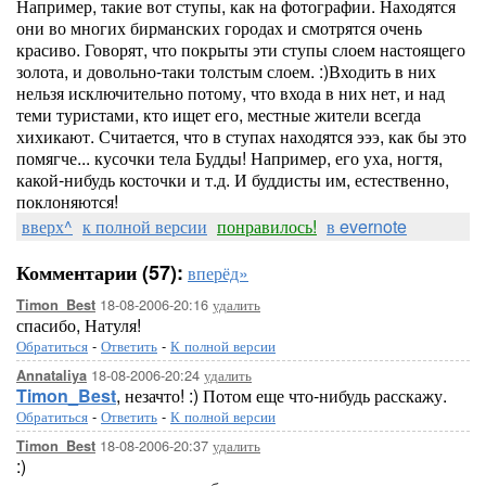
Например, такие вот ступы, как на фотографии. Находятся
они во многих бирманских городах и смотрятся очень
красиво. Говорят, что покрыты эти ступы слоем настоящего
золота, и довольно-таки толстым слоем. :)Входить в них
нельзя исключительно потому, что входа в них нет, и над
теми туристами, кто ищет его, местные жители всегда
хихикают. Считается, что в ступах находятся эээ, как бы это
помягче... кусочки тела Будды! Например, его уха, ногтя,
какой-нибудь косточки и т.д. И буддисты им, естественно,
поклоняются!
вверх^
к полной версии
понравилось!
в evernote
Комментарии (57):
вперёд»
18-08-2006-20:16
удалить
Timon_Best
спасибо, Натуля!
Обратиться
-
Ответить
-
К полной версии
18-08-2006-20:24
удалить
Annataliya
Timon_Best
, незачто! :) Потом еще что-нибудь расскажу.
Обратиться
-
Ответить
-
К полной версии
18-08-2006-20:37
удалить
Timon_Best
:)