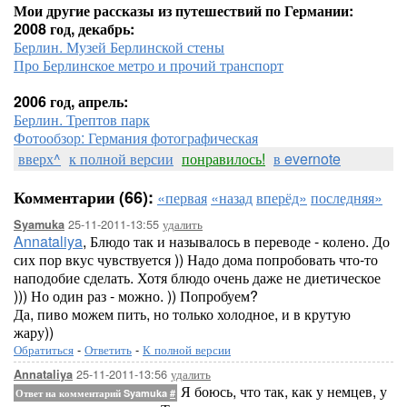
Мои другие рассказы из путешествий по Германии:
2008 год, декабрь:
Берлин. Музей Берлинской стены
Про Берлинское метро и прочий транспорт
2006 год, апрель:
Берлин. Трептов парк
Фотообзор: Германия фотографическая
вверх^
к полной версии
понравилось!
в evernote
Комментарии (66):
«первая
«назад
вперёд»
последняя»
25-11-2011-13:55
удалить
Syamuka
Annataliya
, Блюдо так и называлось в переводе - колено. До
сих пор вкус чувствуется )) Надо дома попробовать что-то
наподобие сделать. Хотя блюдо очень даже не диетическое
))) Но один раз - можно. )) Попробуем?
Да, пиво можем пить, но только холодное, и в крутую
жару))
Обратиться
-
Ответить
-
К полной версии
25-11-2011-13:56
удалить
Annataliya
Я боюсь, что так, как у немцев, у
Ответ на комментарий Syamuka
#