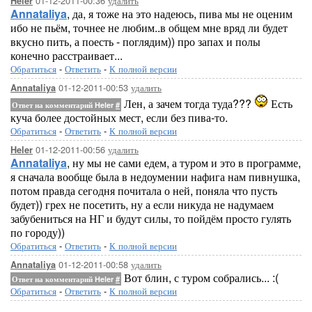
01-12-2011-00:36
удалить
Heler
Annataliya
, да, я тоже на это надеюсь, пива мы не оценим
ибо не пьём, точнее не любим..в общем мне вряд ли будет
вкусно пить, а поесть - поглядим)) про запах и полы
конечно расстраивает...
Обратиться
-
Ответить
-
К полной версии
01-12-2011-00:53
удалить
Annataliya
Лен, а зачем тогда туда???
Есть
Ответ на комментарий Heler
#
куча более достойных мест, если без пива-то.
Обратиться
-
Ответить
-
К полной версии
01-12-2011-00:56
удалить
Heler
Annataliya
, ну мы не сами едем, а туром и это в программе,
я сначала вообще была в недоумении нафига нам пивнушка,
потом правда сегодня почитала о ней, поняла что пусть
будет)) грех не посетить, ну а если никуда не надумаем
забубениться на НГ и будут силы, то пойдём просто гулять
по городу))
Обратиться
-
Ответить
-
К полной версии
01-12-2011-00:58
удалить
Annataliya
Вот блин, с туром собрались... :(
Ответ на комментарий Heler
#
Обратиться
-
Ответить
-
К полной версии