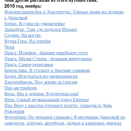
2010 год, ноябрь:
Фордерсланерсбах и Хинтертукс. Горные лыжи на леднике
с Данилкой
Енбах. В горы по узкоколейке
Зальцбург. Там, где родился Моцарт
Седлец. На костях
Кутна Гора. На серебре
Чехи
Прага. Йозефов - бывшее еврейское гетто
Прага. Малая Страна - большая жемчужина
Прага. Самое-пересамое
Братислава. В столицу к братьям славянам
Баден. Искупаться по-древнеримски
Хинтербрюль. Под землю за гипсом
Про австрийцев
Вена. Мы в деревне Хундертвассера!
Вена. Самый музыкальный город Европы
Про Вену с высоты птичьего полета, лошадок и День
Рождения
Фотообзор: По четырем странам с 9-месячным Данилкой на
самолетах, поездах, автобусах, лодках и канатных дорогах