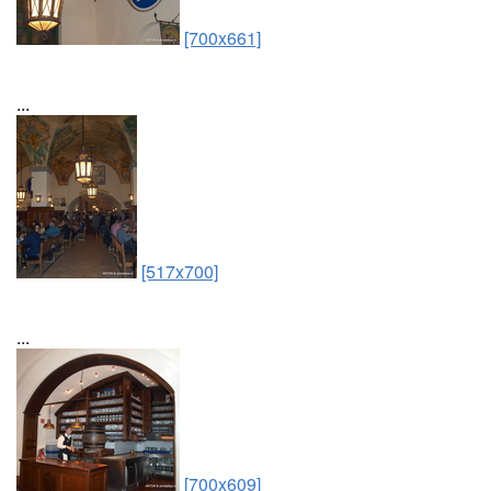
[700x661]
...
[517x700]
...
[700x609]