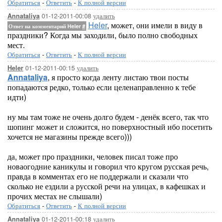
Обратиться
-
Ответить
-
К полной версии
01-12-2011-00:08
удалить
Annataliya
Heler
, может, они имели в виду в
Ответ на комментарий Heler
#
праздники? Когда мы заходили, было полно свободных
мест.
Обратиться
-
Ответить
-
К полной версии
01-12-2011-00:15
удалить
Heler
Annataliya
, я просто когда ленту листаю твои посты
попадаются редко, только если целенаправленно к тебе
идти)
ну мы там тоже не очень долго будем - денёк всего, так что
шопинг может и сложится, но поверхностный ибо посетить
хочется не магазины прежде всего)))
да, может про праздники, человек писал тоже про
новаогодние каникулы и говорил что кругом русская речь,
правда в комментах его не поддержали и сказали что
сколько не ездили а русской речи на улицах, в кафешках и
прочих местах не слышали)
Обратиться
-
Ответить
-
К полной версии
01-12-2011-00:18
удалить
Annataliya