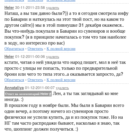
30-11-2011-23:58
удалить
Heler
Наташ, а вы там давно были?)) а то я сегодня смотрела инфу
по Баварии и наткнулась на этот твой пост, но на каком то
другом сайте)) мы в этой пивнушке 31 декабря окажемся..
Вы что-нибудь покупали в Баварии из сувениров и вообще
покупок? (я в принципе начиталась о том что там наиболее
в ходу, но интересно про вас)
Обратиться
-
Ответить
-
К полной версии
01-12-2011-00:06
удалить
Heler
кстати, читая о ней увидела что народ пишет, мол в неё так
просто с улицы не попасть, только по предварительной
брони или чего то типа этого..а оказывается запросто, да?
Обратиться
-
Ответить
-
К полной версии
01-12-2011-00:07
удалить
Annataliya
Лен, а ты так заглядывай ко мне
Ответ на комментарий Heler
#
иногда. :)
В прошлом году в ноябре были. Мы были в Баварии всего
один вечер, а поэтому ничего из сувениров просто
физически не успели купить, да и из покупок тоже. Но на
НГ там часто распродажи бывают, насколько я знаю, так
что, шоппинг должен получиться. :)