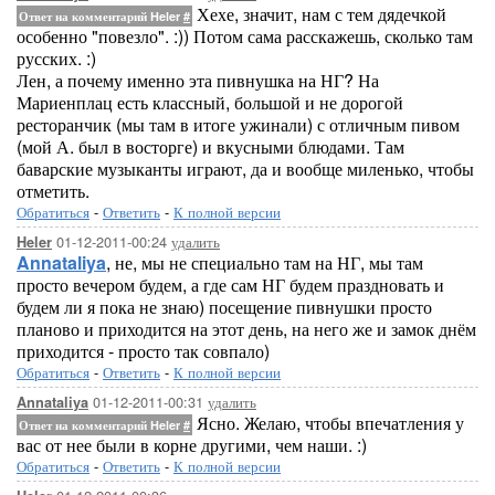
Хехе, значит, нам с тем дядечкой
Ответ на комментарий Heler
#
особенно "повезло". :)) Потом сама расскажешь, сколько там
русских. :)
Лен, а почему именно эта пивнушка на НГ? На
Мариенплац есть классный, большой и не дорогой
ресторанчик (мы там в итоге ужинали) с отличным пивом
(мой А. был в восторге) и вкусными блюдами. Там
баварские музыканты играют, да и вообще миленько, чтобы
отметить.
Обратиться
-
Ответить
-
К полной версии
01-12-2011-00:24
удалить
Heler
Annataliya
, не, мы не специально там на НГ, мы там
просто вечером будем, а где сам НГ будем праздновать и
будем ли я пока не знаю) посещение пивнушки просто
планово и приходится на этот день, на него же и замок днём
приходится - просто так совпало)
Обратиться
-
Ответить
-
К полной версии
01-12-2011-00:31
удалить
Annataliya
Ясно. Желаю, чтобы впечатления у
Ответ на комментарий Heler
#
вас от нее были в корне другими, чем наши. :)
Обратиться
-
Ответить
-
К полной версии