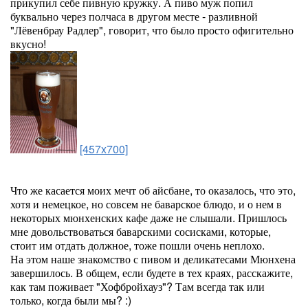
прикупил себе пивную кружку. А пиво муж попил
буквально через полчаса в другом месте - разливной
"Лёвенбрау Радлер", говорит, что было просто офигительно
вкусно!
[457x700]
Что же касается моих мечт об айсбане, то оказалось, что это,
хотя и немецкое, но совсем не баварское блюдо, и о нем в
некоторых мюнхенских кафе даже не слышали. Пришлось
мне довольствоваться баварскими сосисками, которые,
стоит им отдать должное, тоже пошли очень неплохо.
На этом наше знакомство с пивом и деликатесами Мюнхена
завершилось. В общем, если будете в тех краях, расскажите,
как там поживает "Хофбройхауз"? Там всегда так или
только, когда были мы? :)