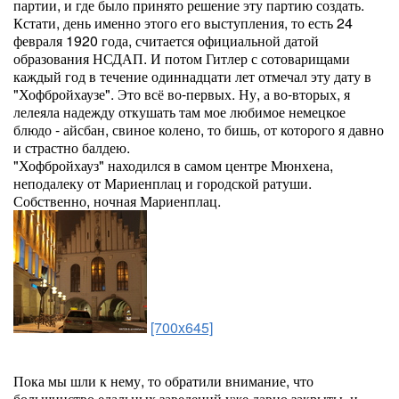
партии, и где было принято решение эту партию создать.
Кстати, день именно этого его выступления, то есть 24
февраля 1920 года, считается официальной датой
образования НСДАП. И потом Гитлер с сотоварищами
каждый год в течение одиннадцати лет отмечал эту дату в
"Хофбройхаузе". Это всё во-первых. Ну, а во-вторых, я
лелеяла надежду откушать там мое любимое немецкое
блюдо - айсбан, свиное колено, то бишь, от которого я давно
и страстно балдею.
"Хофбройхауз" находился в самом центре Мюнхена,
неподалеку от Мариенплац и городской ратуши.
Собственно, ночная Мариенплац.
[700x645]
Пока мы шли к нему, то обратили внимание, что
большинство едальных заведений уже давно закрыты, и