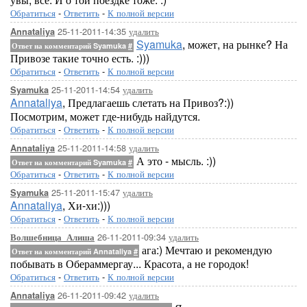
Обратиться
-
Ответить
-
К полной версии
25-11-2011-14:35
удалить
Annataliya
Syamuka
, может, на рынке? На
Ответ на комментарий Syamuka
#
Привозе такие точно есть. :)))
Обратиться
-
Ответить
-
К полной версии
25-11-2011-14:54
удалить
Syamuka
Annataliya
, Предлагаешь слетать на Привоз?:))
Посмотрим, может где-нибудь найдутся.
Обратиться
-
Ответить
-
К полной версии
25-11-2011-14:58
удалить
Annataliya
А это - мысль. :))
Ответ на комментарий Syamuka
#
Обратиться
-
Ответить
-
К полной версии
25-11-2011-15:47
удалить
Syamuka
Annataliya
, Хи-хи:)))
Обратиться
-
Ответить
-
К полной версии
26-11-2011-09:34
удалить
Волшебница_Алиша
ага:) Мечтаю и рекомендую
Ответ на комментарий Annataliya
#
побывать в Обераммергау... Красота, а не городок!
Обратиться
-
Ответить
-
К полной версии
26-11-2011-09:42
удалить
Annataliya