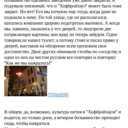
подумали невзначай, что и "Хофбройхауз" может быть тоже
закрыт. Но нет! Его мы почуяли еще тогда, когда даже не
подошли к нему. По той улице, где он располагался,
шатались компании здорово подогретых выпивох. А когда
мы, наконец, оказались у его дверей, то лицезрели две
потрясающие картины, кои вряд ли теперь забудем. Один
товарищ не нашел туалет, а потому стоял и писал прямо у
дверей, выставив на обозрение всем прохожим свое
достоинство. Двое других обнимали столбы по соседству и
один из них на чистом русском все повторял и повторял:
"Как же мы нажрались!"
[700x500]
В общем, да, возможно, культура пития в "Хофбройхаузе" и
водится, но только днем, а вечером большинство приходит
сюда, чтобы нажраться.