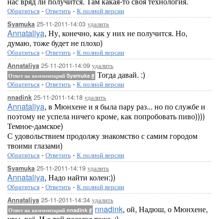
нас вряд ли получится. Там какая-то своя технология.
Обратиться
-
Ответить
-
К полной версии
25-11-2011-14:03
удалить
Syamuka
Annataliya
, Ну, конечно, как у них не получится. Но,
думаю, тоже будет не плохо)
Обратиться
-
Ответить
-
К полной версии
25-11-2011-14:09
удалить
Annataliya
Тогда давай. :)
Ответ на комментарий Syamuka
#
Обратиться
-
Ответить
-
К полной версии
25-11-2011-14:18
удалить
nnadink
Annataliya
, в Мюнхене и я была пару раз... но по службе и
поэтому не успела ничего кроме, как попробовать пиво))))
Темное-дамское)
С удовольствием продолжу знакомство с самим городом
твоими глазами)
Обратиться
-
Ответить
-
К полной версии
25-11-2011-14:19
удалить
Syamuka
Annataliya
, Надо найти колен:))
Обратиться
-
Ответить
-
К полной версии
25-11-2011-14:34
удалить
Annataliya
nnadink
, ой, Надюш, о Мюнхене,
Ответ на комментарий nnadink
#
увы, всё. И о той поездке тоже. :)