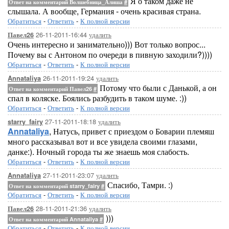
Я о таком даже не
Ответ на комментарий Волшебница_Алиша
#
слышала. А вообще, Германия - очень красивая страна.
Обратиться
-
Ответить
-
К полной версии
26-11-2011-16:44
удалить
Павел26
Очень интересно и занимательно))) Вот только вопрос...
Почему вы с Антоном по очереди в пивную заходили?))))
Обратиться
-
Ответить
-
К полной версии
26-11-2011-19:24
удалить
Annataliya
Потому что были с Данькой, а он
Ответ на комментарий Павел26
#
спал в коляске. Боялись разбудить в таком шуме. :))
Обратиться
-
Ответить
-
К полной версии
27-11-2011-18:18
удалить
starry_fairy
Annataliya
, Натусь, привет с приездом о Боварии племяш
много рассказывал вот и все увидела своими глазами,
данке:). Ночный города ты же знаешь моя слабость.
Обратиться
-
Ответить
-
К полной версии
27-11-2011-23:07
удалить
Annataliya
Спасибо, Тамри. :)
Ответ на комментарий starry_fairy
#
Обратиться
-
Ответить
-
К полной версии
28-11-2011-21:36
удалить
Павел26
)))
Ответ на комментарий Annataliya
#
Обратиться
-
Ответить
-
К полной версии