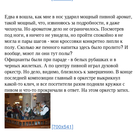
Едва я вошла, как мне в нос ударил мощный пивной аромат,
такой мощный, что, извиняюсь за подробности, я даже
чихнула. Но ароматом дело не ограничилось. Посмотрев
под ноги, я ничего не увидела, но пройти спокойно я не
могла и пары шагов - мои кроссовки конкретно липли к
полу. Сколько же пенного напитка здесь было пролито? И
вообще, моют ли они тут полы?
Официанты были при параде - в белых рубашках и в
черных жилетках. А по центру пивной играл духовой
оркестр. Но дело, видимо, близилось к завершению. В конце
последней композиции главный в оркестре выкрикнул
какой-то клич, и все посетители разом подняли кружки с
пивом и что-то прокричали в ответ. На этом оркестр затих.
[700x541]