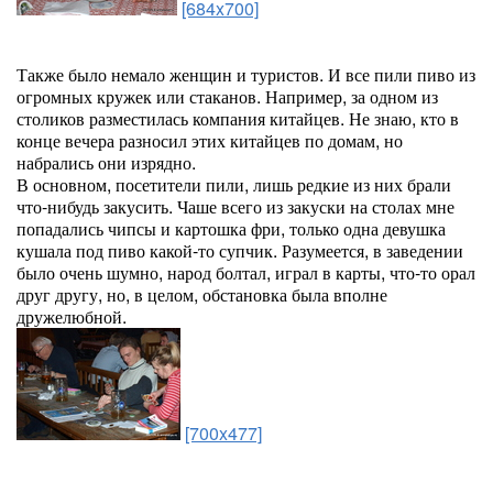
[684x700]
Также было немало женщин и туристов. И все пили пиво из
огромных кружек или стаканов. Например, за одном из
столиков разместилась компания китайцев. Не знаю, кто в
конце вечера разносил этих китайцев по домам, но
набрались они изрядно.
В основном, посетители пили, лишь редкие из них брали
что-нибудь закусить. Чаше всего из закуски на столах мне
попадались чипсы и картошка фри, только одна девушка
кушала под пиво какой-то супчик. Разумеется, в заведении
было очень шумно, народ болтал, играл в карты, что-то орал
друг другу, но, в целом, обстановка была вполне
дружелюбной.
[700x477]