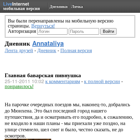
Live
Internet
Дневники
Личка
мобильная версия
Вы были перенаправлены на мобильную версию
страницы.
Вернуться!
Авторизация
Дневник
Annataliya
Лента друзей
-
Дневник
-
Полная версия
Главная баварская пивнушка
25-11-2011 10:02
к комментариям
-
к полной версии
-
понравилось!
На парочке очередных поездов мы, наконец-то, добрались
до Мюнхена. Это был последний город нашего
путешествия, да и осматривать его подробно, к сожалению,
не входило в наши планы - мы приехали уже поздно, на
улице стемнело, шел снег и было, честно сказать, не до
осмотров.