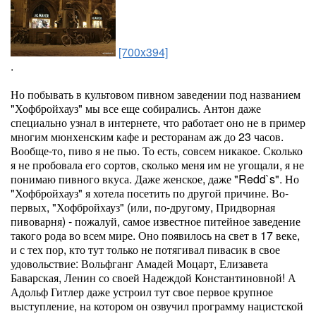
[700x394]
.
Но побывать в культовом пивном заведении под названием
"Хофбройхауз" мы все еще собирались. Антон даже
специально узнал в интернете, что работает оно не в пример
многим мюнхенским кафе и ресторанам аж до 23 часов.
Вообще-то, пиво я не пью. То есть, совсем никакое. Сколько
я не пробовала его сортов, сколько меня им не угощали, я не
понимаю пивного вкуса. Даже женское, даже "Redd`s". Но
"Хофбройхауз" я хотела посетить по другой причине. Во-
первых, "Хофбройхауз" (или, по-другому, Придворная
пивоварня) - пожалуй, самое известное питейное заведение
такого рода во всем мире. Оно появилось на свет в 17 веке,
и с тех пор, кто тут только не потягивал пивасик в свое
удовольствие: Вольфганг Амадей Моцарт, Елизавета
Баварская, Ленин со своей Надеждой Константиновной! А
Адольф Гитлер даже устроил тут свое первое крупное
выступление, на котором он озвучил программу нацистской