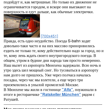
подойдут и, как метрошные. Но только их движение не
ограничивается городом, и вскоре они выезжают на
поверхность и едут дальше, как обычные электрички.
[700x451]
Правда, есть одно неудобство. Поезда S-bahn ходят
довольно-таки часто и на них массово приноровились
ездить не только те, кому действительно надо за город, но и
те, кому лень ждать своего внутригородского поезда. В
общем, утром в будние дни народа там просто немеренно.
Наш вылет из аэропорта Мюнхена задержали. Всю ночь и
утро здесь шел мощный снег. Но тусоваться в аэропорту
нам долго не пришлось. Уже через полчаса началась
посадка, через час мы взлетели, а еще через три
приземлились в унылой промозглой Москве.
В Мюнхене мы жили в гостинице
"Alfa"
, поужинали в
итоге в ресторанчике
"Ratskeller München"
рядом с
Ратушей.
---------------------------------------------------------------------------------
Мои другие рассказы из этого путешествия: