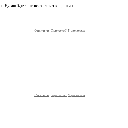
угое. Нужно будет плотнее заняться вопросом:)
Ответить
С цитатой
В цитатник
Ответить
С цитатой
В цитатник