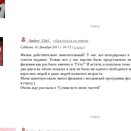
_Amber_Girl_
обратиться по имени
Суббота, 03 Декабря 2011 г. 16:52 (
ссылка
)
Фильм действительно замечательный! У нас зал аплодировал в
совсем недавно. Только вот у нас картин было представлено з
фильмам как раз было именно в "Гёте!" И кстати, я покупала тож
два дня и на обоих показах в зале не было ни одного свободного 
взрослых людей и даже людей пожилого возраста.
Меня заинтересовало много фильмов с московской программы фест
в город ).
Очень жду рассказа о "Сумма всех моих частей"