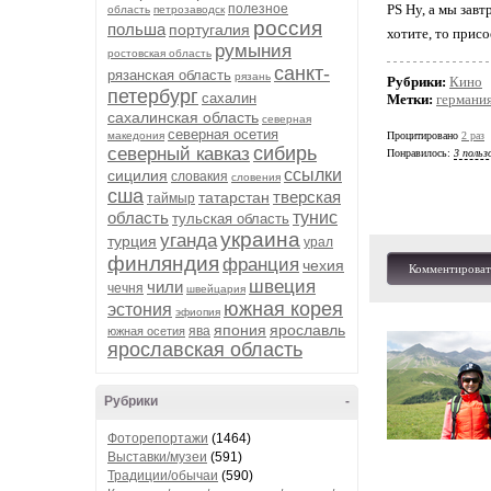
полезное
PS Ну, а мы завт
область
петрозаводск
россия
польша
португалия
хотите, то присо
румыния
ростовская область
санкт-
рязанская область
рязань
Рубрики:
Кино
петербург
сахалин
Метки:
германи
сахалинская область
северная
северная осетия
македония
Процитировано
2 раз
сибирь
северный кавказ
Понравилось:
3 польз
ссылки
сицилия
словакия
словения
сша
тверская
татарстан
таймыр
область
тунис
тульская область
украина
уганда
турция
урал
финляндия
франция
чехия
Комментироват
швеция
чили
чечня
швейцария
южная корея
эстония
эфиопия
япония
ярославль
ява
южная осетия
ярославская область
Рубрики
-
Фоторепортажи
(1464)
Выставки/музеи
(591)
Традиции/обычаи
(590)