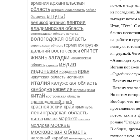
архангельская
армения
полон, и еще ко
область
астраханская область
байкал
из последних. З
в путь!
беларусь
выходят потом в 
венгрия
великобритания
Итак, "Гёте". С
владимирская область
близко несостоя
волгоградская область
вологда
вологодская область
на работе в суд
германия
грузия
воронежская область
главную: готови
египет
дальний восток
евреи
и... дерзкой. Че
жизнь
загадки
ивановская
- А вам идет кра
индия
область
израиль
Иоганн поражен 
индонезия
иран
иордания
- Судебный служ
испания
иркутская область
- Почему вы так 
италия
калужская область
- Потому что тол
карелия
камбоджа
кижи
карпаты
Но потом истори
китай
костромская область
краснодарский край
Вообще, что инт
красноярский край
крым
куба
протанцевали ве
ленинградская область
потом, как и в 
литва
марокко
мальта
мексика
романе "Страдан
москва
молдова
В общем, друзья
московская область
главное в нем - 
нагорный карабах
нижегородская