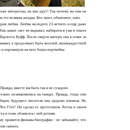
тоже интересны, на них идут! Так почему же они не
это великая загадка. Кто знает, объясните, плиз.
стория любви. Любви молодого 23-летнего и еще даже
бая, каких свет не видывал, набираться ума и опыта
 Шарлотта Буфф. После смерти матери она в семье за
унывает, а продолжает быть веселой, жизнерадостной
сь и опрокинула на него бокал портвейна:
Правда, вместе им быть так и не суждено.
ельно познакомились на танцах. Правда, тогда они
 общем, будущего писателя она здорово пленила. Но
 Что Гёте! Он сделал ее прототипом Лотты в своем
а и тоже обзавелся с ней детьми.
ому нравятся фильмы-биографии - не забывайте, что
или скачать.