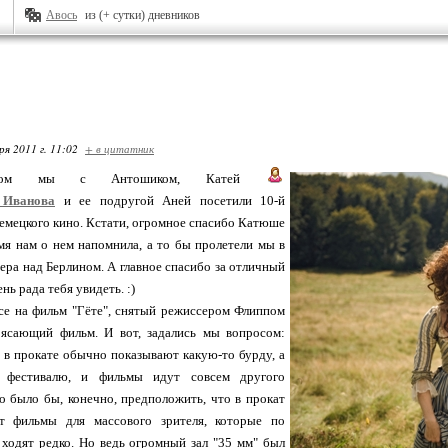
Авось
из (+ сутки) дневников
ря 2011 г. 11:02
+ в цитатник
ером мы с Антошиком, Катей
_Иванова
и ее подругой Аней посетили 10-й
емецкого кино. Кстати, огромное спасибо Катюше
емя нам о нем напомнила, а то бы пролетели мы в
нера над Берлином. А главное спасибо за отличный
ень рада тебя увидеть. :)
се на фильм "Гёте", снятый режиссером Флиппом
ясающий фильм. И вот, задались мы вопросом:
 в прокате обычно показывают какую-то бурду, а
я фестивалю, и фильмы идут совсем другого
 было бы, конечно, предположить, что в прокат
т фильмы для массового зрителя, которые по
ходят редко. Но ведь огромный зал "35 мм" был