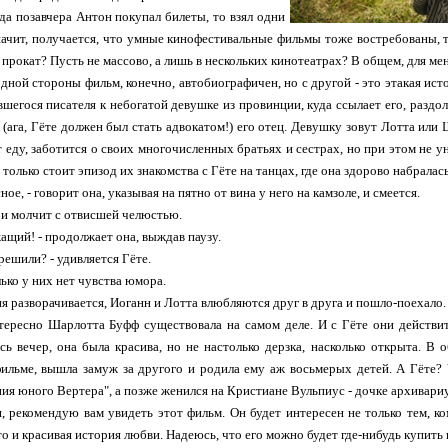
гда позавчера Антон покупал билеты, то взял одни
начит, получается, что умные кинофестивальные фильмы тоже востребованы, 
прокат? Пусть не массово, а лишь в нескольких кинотеатрах? В общем, для меня 
 одной стороны фильм, конечно, автобиографичен, но с другой - это этакая и
вшегося писателя к небогатой девушке из провинции, куда ссылает его, раздол
е (ага, Гёте должен был стать адвокатом!) его отец. Девушку зовут Лотта или
т еду, заботится о своих многочисленных братьях и сестрах, но при этом не 
го только стоит эпизод их знакомства с Гёте на танцах, где она здорово набрала
сное, - говорит она, указывая на пятно от вина у него на камзоле, и смеется.
и молчит с отвисшей челюстью.
ащий! - продолжает она, выждав паузу.
решили? - удивляется Гёте.
ько у них нет чувства юмора.
я разворачивается, Иоганн и Лотта влюбляются друг в друга и пошло-поехало. 
ересно Шарлотта Буфф существовала на самом деле. И с Гёте они действит
сь вечер, она была красива, но не настолько дерзка, насколько открыта. В
фильме, вышла замуж за другого и родила ему аж восьмерых детей. А Гёте?
ия юного Вертера", а позже женился на Кристиане Вульпиус - дочке архивариус
, рекомендую вам увидеть этот фильм. Он будет интересен не только тем, к
это и красивая история любви. Надеюсь, что его можно будет где-нибудь купить 