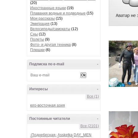
(20)
Иностранные языки
(19)
Плавания водные и подводные
(15)
Мои рассказы
(15)
Эмиграция
(13)
Велосипеды/самокаты
(12)
Сны
(12)
Полеты
(9)
Фото- и другая техника
(8)
Плюшки
(6)
Подписка по e-mail
-
Интересы
-
Все (1)
юго-восточная азия
Постоянные читатели
-
Все (2101)
-Поднебесная-
Assketka
DAY_MEN