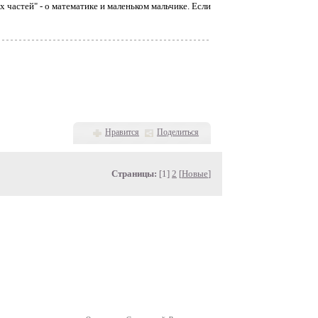
х частей" - о математике и маленьком мальчике. Если
Нравится
Поделиться
Страницы:
[1]
2
[
Новые
]