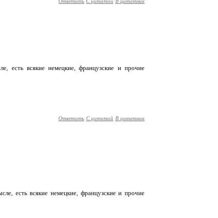
Ответить
С цитатой
В цитатник
е, есть всякие немецкие, французские и прочие
Ответить
С цитатой
В цитатник
сле, есть всякие немецкие, французские и прочие