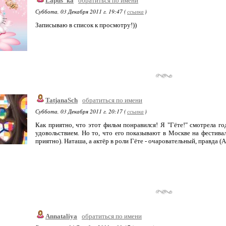
Lapus_ka
обратиться по имени
Суббота, 03 Декабря 2011 г. 19:47 (
ссылка
)
Записываю в список к просмотру!))
TatjanaSch
обратиться по имени
Суббота, 03 Декабря 2011 г. 20:17 (
ссылка
)
Как приятно, что этот фильм понравился! Я "Гёте!" смотрела го
удовольствием. Но то, что его показывают в Москве на фестива
приятно). Наташа, а актёр в роли Гёте - очаровательный, правда (
Annataliya
обратиться по имени