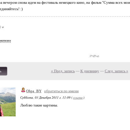
ра вечером снова идем на фестиваль немецкого кино, на фильм "Сумма всех мои
единяйтесь! :)
я
ователям
« Пред. запись
—
К дневнику
—
След. запись »
ь
Olga_BY
обратиться по имени
Суббота, 03 Декабря 2011 г. 11:09 (
ссылка
)
Люблю такие картины.