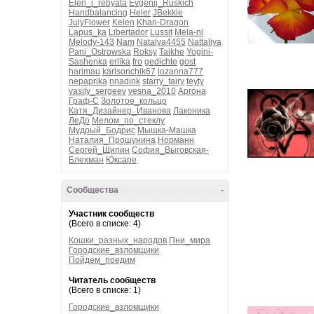
Elen_i_rebyata
Evgenij_Ruskich
Handbalancing
Heler
JBekkie
JulyFlower
Kelen
Khan-Dragon
Lapus_ka
Libertador
Lussit
Mela-ni
Melody-143
Nam
Natalya4455
Nattaliya
Pani_Ostrowska
Roksy
Taikhe
Yogini-
Sashenka
erlika
fro
gedichte
gost
harimau
karlsonchik67
lozanna777
nepaprika
nnadink
starry_fairy
teyty
vasily_sergeev
vesna_2010
Аргона
Граф-С
Золотое_кольцо
Катя_Дизайнер_Иванова
Лаконика
ЛеДо
Мелом_по_стеклу
Мудрый_Бодрис
Мышка-Машка
Наталия_Прошунина
Норманн
Сергей_Щипин
София_Выговская-
Блехман
Юксаре
Сообщества
-
Участник сообществ
(Всего в списке: 4)
Кошки_разных_народов
Пни_мира
Городские_взломщики
Пойдем_поедим
Читатель сообществ
(Всего в списке: 1)
Городские_взломщики