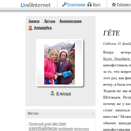
Регистрация
Вход
Рейтинги
Записи
Друзья
Комментарии
Annataliya
ГЁТЕ
Суббота, 03 Декаб
Вчера веч
Катя_Дизайнер
кинофестиваль н
за то, что вовр
этот раз, как фа
вечер, я была оч
Ходили же мы в
В друзья
Штёльцем. Потр
почему же у нас
стоит начатьс
Метки
-
качества? Можно
обычно выходя
австрия
Пермский край
азербайджан
албания
аргентина
кинофестивалям 