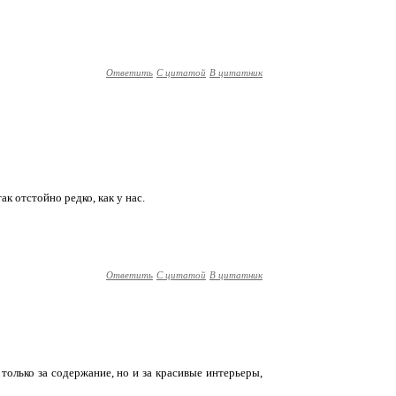
Ответить
С цитатой
В цитатник
так отстойно редко, как у нас.
Ответить
С цитатой
В цитатник
только за содержание, но и за красивые интерьеры,