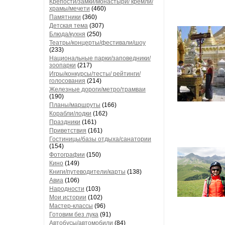
Крепости/замки/монастыри/ кремли/
храмы/мечети
(460)
Памятники
(360)
Детская тема
(307)
Блюда/кухня
(250)
Театры/концерты/фестивали/шоу
(233)
Национальные парки/заповедники/
зоопарки
(217)
Игры/конкурсы/тесты/ рейтинги/
голосования
(214)
Железные дороги/метро/трамваи
(190)
Планы/маршруты
(166)
Корабли/лодки
(162)
Праздники
(161)
Приветствия
(161)
Гостиницы/базы отдыха/санатории
(154)
Фотографии
(150)
Кино
(149)
Книги/путеводители/карты
(138)
Авиа
(106)
Народности
(103)
Мои истории
(102)
Мастер-классы
(96)
Готовим без лука
(91)
Автобусы/автомобили
(84)