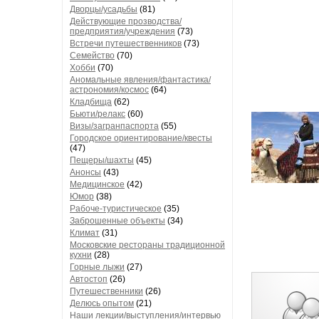
Дворцы/усадьбы
(81)
Действующие прозводства/
предприятия/учреждения
(73)
Встречи путешественников
(73)
Семейство
(70)
Хобби
(70)
Аномальные явления/фантастика/
астрономия/космос
(64)
Кладбища
(62)
Бьюти/релакс
(60)
Визы/загранпаспорта
(55)
Городское ориентирование/квесты
(47)
Пещеры/шахты
(45)
Анонсы
(43)
Медицинское
(42)
Юмор
(38)
Рабоче-туристическое
(35)
Заброшенные объекты
(34)
Климат
(31)
Московские рестораны традиционной
кухни
(28)
Горные лыжи
(27)
Автостоп
(26)
Путешественники
(26)
Делюсь опытом
(21)
Наши лекции/выступления/интервью