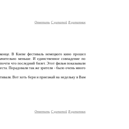
Ответить
С цитатой
В цитатник
 конце. В Киеве фестиваль немецкого кино прошел
начительно меньше. И единственное совпадение по
е почти что последний билет. Этот фильм показывали
места. Порадовали так же зрители - было очень много
иваля. Вот хоть бери и приезжай на недельку в Вам
Ответить
С цитатой
В цитатник