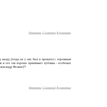
Ответить
С цитатой
В цитатник
д назад (тогда он у нас был в прокате) с огромным
ле и его так хорошо принимает публика - особенно
Александр Фелинг)?!
Ответить
С цитатой
В цитатник