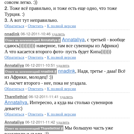
совсем легко. :))
2. Тоже всё правильно, и тоже есть еще одно, что тоже
Турция. :)
3. А вот тут неправильно.
Обратиться
-
Ответить
-
К полной версии
06-12-2011-10:46
удалить
nnadink
Annataliya
, с третьей - вообще
Ответ на комментарий Annataliya
#
сдаюсь))))))))))) наверное, там все сувениры из Африки)
А что касается второго фото- пусть будет Кипа)))))))
Обратиться
-
Ответить
-
К полной версии
06-12-2011-10:51
удалить
Annataliya
nnadink
, Надя, третье - дааа! Всё
Ответ на комментарий nnadink
#
из Африки, молодец! :))
А насчет второго - нее, пока не угадала.
Обратиться
-
Ответить
-
К полной версии
06-12-2011-11:41
удалить
Tharellethiel
Annataliya
, Интересно, а куда вы столько сувениров
деваете:)
Обратиться
-
Ответить
-
К полной версии
06-12-2011-11:42
удалить
Annataliya
Мы большую часть уже
Ответ на комментарий Tharellethiel
#
раздарили и съели. :))