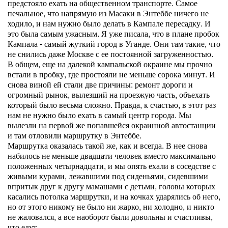
предстояло ехать на общественном транспорте. Самое
печальное, что напрямую из Масаки в Энтеббе ничего не
ходило, и нам нужно было делать в Кампале пересадку. И
это была самым ужасным. Я уже писала, что в плане пробок
Кампала - самый жуткий город в Уганде. Они там такие, что
не снились даже Москве с ее постоянной загруженностью.
В общем, еще на далекой кампальской окраине мы прочно
встали в пробку, где простояли не меньше сорока минут. И
снова виной ей стали две причины: ремонт дороги и
огромный рынок, вылезший на проезжую часть, объехать
который было весьма сложно. Правда, к счастью, в этот раз
нам не нужно было ехать в самый центр города. Мы
вылезли на первой же попавшейся окраинной автостанции
и там отловили маршрутку в Энтеббе.
Маршрутка оказалась такой же, как и всегда. В нее снова
набилось не меньше двадцати человек вместо максимально
положенных четырнадцати, и мы опять ехали в соседстве с
живыми курами, лежавшими под сиденьями, сидевшими
впритык друг к другу мамашами с детьми, головы которых
касались потолка маршрутки, и на кочках ударялись об него,
но от этого никому не было ни жарко, ни холодно, и никто
не жаловался, а все наоборот были довольны и счастливы,
что едут.