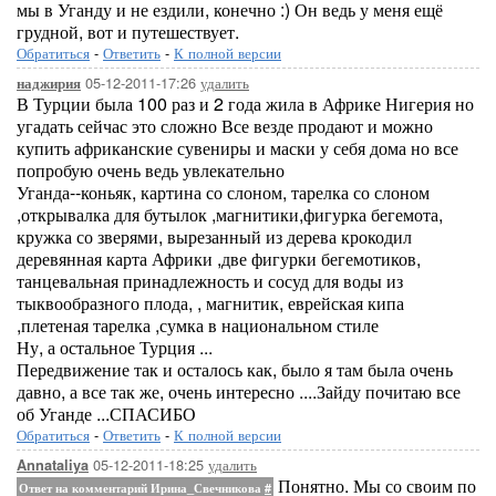
мы в Уганду и не ездили, конечно :) Он ведь у меня ещё
грудной, вот и путешествует.
Обратиться
-
Ответить
-
К полной версии
05-12-2011-17:26
удалить
наджирия
В Турции была 100 раз и 2 года жила в Африке Нигерия но
угадать сейчас это сложно Все везде продают и можно
купить африканские сувениры и маски у себя дома но все
попробую очень ведь увлекательно
Уганда--коньяк, картина со слоном, тарелка со слоном
,открывалка для бутылок ,магнитики,фигурка бегемота,
кружка со зверями, вырезанный из дерева крокодил
деревянная карта Африки ,две фигурки бегемотиков,
танцевальная принадлежность и сосуд для воды из
тыквообразного плода, , магнитик, еврейская кипа
,плетеная тарелка ,сумка в национальном стиле
Ну, а остальное Турция ...
Передвижение так и осталось как, было я там была очень
давно, а все так же, очень интересно ....Зайду почитаю все
об Уганде ...СПАСИБО
Обратиться
-
Ответить
-
К полной версии
05-12-2011-18:25
удалить
Annataliya
Понятно. Мы со своим по
Ответ на комментарий Ирина_Свечникова
#