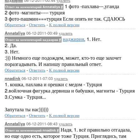
06-12-2011-00:44
удалить
наджирия
1 фото -пахлава---,уганда
Ответ на комментарий Annataliya
#
2 фото -магниты----- турция
3 фото-пашмин===турция Если опять не так. СДАЮСЬ
Обратиться
-
Ответить
-
К полной версии
06-12-2011-00:49
удалить
Annataliya
наджирия
, 1. Нет.
Ответ на комментарий наджирия
#
2. Да.
3. Нет.
:))) Немного еще подождем, может, кто-то еще захочет
поразгадывать. И напишу правильный ответ.
Обратиться
-
Ответить
-
К полной версии
06-12-2011-07:03
удалить
nnadink
1. кошка, пахлава и орешки с медом - Турция
2.войлочная фигурка дервиша и бабушки, магниты - Турция
3.Сумка - Турция...
Запутала ты нас))))))
Обратиться
-
Ответить
-
К полной версии
06-12-2011-08:43
удалить
Annataliya
Надя, 1. всё правильно отгадала,
Ответ на комментарий nnadink
#
но еще одно есть, которое тоже Турция. Приглядись, там