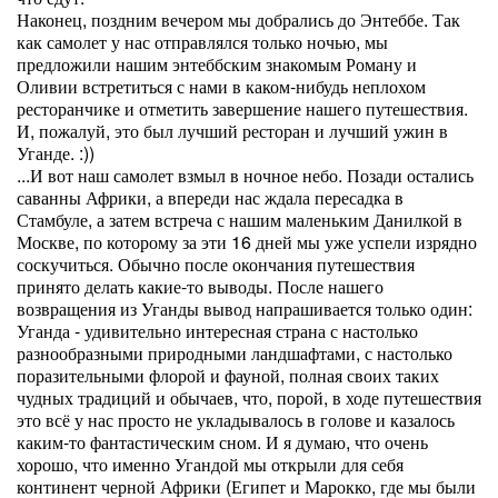
Наконец, поздним вечером мы добрались до Энтеббе. Так
как самолет у нас отправлялся только ночью, мы
предложили нашим энтеббским знакомым Роману и
Оливии встретиться с нами в каком-нибудь неплохом
ресторанчике и отметить завершение нашего путешествия.
И, пожалуй, это был лучший ресторан и лучший ужин в
Уганде. :))
...И вот наш самолет взмыл в ночное небо. Позади остались
саванны Африки, а впереди нас ждала пересадка в
Стамбуле, а затем встреча с нашим маленьким Данилкой в
Москве, по которому за эти 16 дней мы уже успели изрядно
соскучиться. Обычно после окончания путешествия
принято делать какие-то выводы. После нашего
возвращения из Уганды вывод напрашивается только один:
Уганда - удивительно интересная страна с настолько
разнообразными природными ландшафтами, с настолько
поразительными флорой и фауной, полная своих таких
чудных традиций и обычаев, что, порой, в ходе путешествия
это всё у нас просто не укладывалось в голове и казалось
каким-то фантастическим сном. И я думаю, что очень
хорошо, что именно Угандой мы открыли для себя
континент черной Африки (Египет и Марокко, где мы были