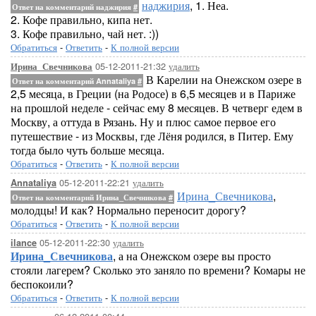
наджирия
, 1. Неа.
Ответ на комментарий наджирия
#
2. Кофе правильно, кипа нет.
3. Кофе правильно, чай нет. :))
Обратиться
-
Ответить
-
К полной версии
05-12-2011-21:32
удалить
Ирина_Свечникова
В Карелии на Онежском озере в
Ответ на комментарий Annataliya
#
2,5 месяца, в Греции (на Родосе) в 6,5 месяцев и в Париже
на прошлой неделе - сейчас ему 8 месяцев. В четверг едем в
Москву, а оттуда в Рязань. Ну и плюс самое первое его
путешествие - из Москвы, где Лёня родился, в Питер. Ему
тогда было чуть больше месяца.
Обратиться
-
Ответить
-
К полной версии
05-12-2011-22:21
удалить
Annataliya
Ирина_Свечникова
,
Ответ на комментарий Ирина_Свечникова
#
молодцы! И как? Нормально переносит дорогу?
Обратиться
-
Ответить
-
К полной версии
05-12-2011-22:30
удалить
ilance
Ирина_Свечникова
, а на Онежском озере вы просто
стояли лагерем? Сколько это заняло по времени? Комары не
беспокоили?
Обратиться
-
Ответить
-
К полной версии