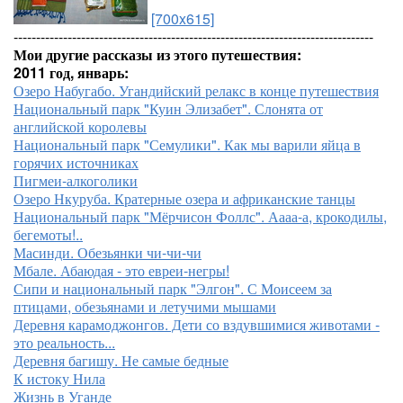
[700x615]
--------------------------------------------------------------------------------
Мои другие рассказы из этого путешествия:
2011 год, январь:
Озеро Набугабо. Угандийский релакс в конце путешествия
Национальный парк "Куин Элизабет". Слонята от
английской королевы
Национальный парк "Семулики". Как мы варили яйца в
горячих источниках
Пигмеи-алкоголики
Озеро Нкуруба. Кратерные озера и африканские танцы
Национальный парк "Мёрчисон Фоллс". Аааа-а, крокодилы,
бегемоты!..
Масинди. Обезьянки чи-чи-чи
Мбале. Абаюдая - это евреи-негры!
Сипи и национальный парк "Элгон". С Моисеем за
птицами, обезьянами и летучими мышами
Деревня карамоджонгов. Дети со вздувшимися животами -
это реальность...
Деревня багишу. Не самые бедные
К истоку Нила
Жизнь в Уганде