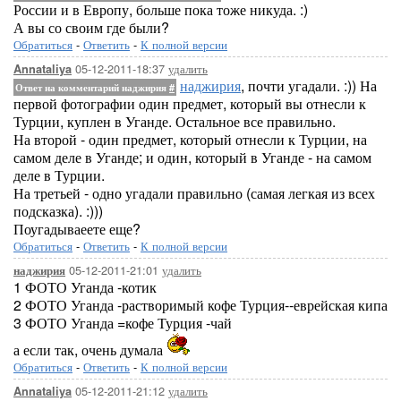
России и в Европу, больше пока тоже никуда. :)
А вы со своим где были?
Обратиться
-
Ответить
-
К полной версии
05-12-2011-18:37
удалить
Annataliya
наджирия
, почти угадали. :)) На
Ответ на комментарий наджирия
#
первой фотографии один предмет, который вы отнесли к
Турции, куплен в Уганде. Остальное все правильно.
На второй - один предмет, который отнесли к Турции, на
самом деле в Уганде; и один, который в Уганде - на самом
деле в Турции.
На третьей - одно угадали правильно (самая легкая из всех
подсказка). :)))
Поугадываеете еще?
Обратиться
-
Ответить
-
К полной версии
05-12-2011-21:01
удалить
наджирия
1 ФОТО Уганда -котик
2 ФОТО Уганда -растворимый кофе Турция--еврейская кипа
3 ФОТО Уганда =кофе Турция -чай
а если так, очень думала
Обратиться
-
Ответить
-
К полной версии
05-12-2011-21:12
удалить
Annataliya