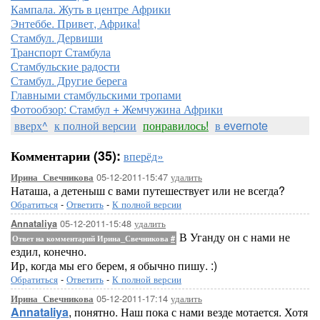
Кампала. Жуть в центре Африки
Энтеббе. Привет, Африка!
Стамбул. Дервиши
Транспорт Стамбула
Стамбульские радости
Стамбул. Другие берега
Главными стамбульскими тропами
Фотообзор: Стамбул + Жемчужина Африки
вверх^
к полной версии
понравилось!
в evernote
Комментарии (35):
вперёд»
05-12-2011-15:47
удалить
Ирина_Свечникова
Наташа, а детеныш с вами путешествует или не всегда?
Обратиться
-
Ответить
-
К полной версии
05-12-2011-15:48
удалить
Annataliya
В Уганду он с нами не
Ответ на комментарий Ирина_Свечникова
#
ездил, конечно.
Ир, когда мы его берем, я обычно пишу. :)
Обратиться
-
Ответить
-
К полной версии
05-12-2011-17:14
удалить
Ирина_Свечникова
Annataliya
, понятно. Наш пока с нами везде мотается. Хотя