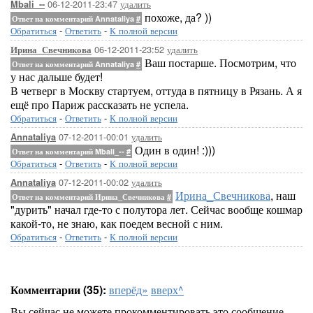
06-12-2011-23:47
удалить
Mbali_--
похоже, да? ))
Ответ на комментарий Annataliya
#
Обратиться
-
Ответить
-
К полной версии
06-12-2011-23:52
удалить
Ирина_Свечникова
Ваш постарше. Посмотрим, что
Ответ на комментарий Annataliya
#
у нас дальше будет!
В четверг в Москву стартуем, оттуда в пятницу в Рязань. А я
ещё про Париж рассказать не успела.
Обратиться
-
Ответить
-
К полной версии
07-12-2011-00:01
удалить
Annataliya
Один в один! :)))
Ответ на комментарий Mbali_--
#
Обратиться
-
Ответить
-
К полной версии
07-12-2011-00:02
удалить
Annataliya
Ирина_Свечникова
, наш
Ответ на комментарий Ирина_Свечникова
#
"дурить" начал где-то с полутора лет. Сейчас вообще кошмар
какой-то, не знаю, как поедем весной с ним.
Обратиться
-
Ответить
-
К полной версии
Комментарии (35):
вперёд»
вверх^
Вы сейчас не можете прокомментировать это сообщение.