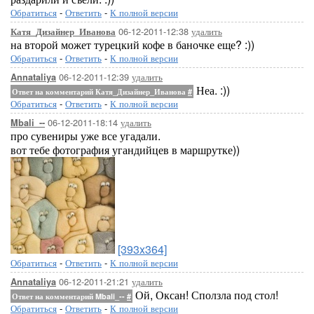
Обратиться
-
Ответить
-
К полной версии
06-12-2011-12:38
удалить
Катя_Дизайнер_Иванова
на второй может турецкий кофе в баночке еще? :))
Обратиться
-
Ответить
-
К полной версии
06-12-2011-12:39
удалить
Annataliya
Неа. :))
Ответ на комментарий Катя_Дизайнер_Иванова
#
Обратиться
-
Ответить
-
К полной версии
06-12-2011-18:14
удалить
Mbali_--
про сувениры уже все угадали.
вот тебе фотография угандийцев в маршрутке))
[393x364]
Обратиться
-
Ответить
-
К полной версии
06-12-2011-21:21
удалить
Annataliya
Ой, Оксан! Сползла под стол!
Ответ на комментарий Mbali_--
#
Обратиться
-
Ответить
-
К полной версии