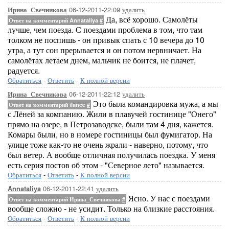
06-12-2011-22:09
удалить
Ирина_Свечникова
Да, всё хорошо. Самолёты
Ответ на комментарий Annataliya
#
лучше, чем поезда. С поездами проблема в том, что там
толком не поспишь - он привык спать с 10 вечера до 10
утра, а тут сон прерывается и он потом нервничает. На
самолётах летаем днем, мальчик не боится, не плачет,
радуется.
Обратиться
-
Ответить
-
К полной версии
06-12-2011-22:12
удалить
Ирина_Свечникова
Это была командировка мужа, а мы
Ответ на комментарий ilance
#
с Лёней за компанию. Жили в плавучей гостинице "Онего"
прямо на озере, в Петрозаводске, были там 4 дня, кажется.
Комары были, но в номере гостиницы был фумигатор. На
улице тоже как-то не очень жрали - наверно, потому, что
был ветер. А вообще отличная получилась поездка. У меня
есть серия постов об этом - "Северное лето" называется.
Обратиться
-
Ответить
-
К полной версии
06-12-2011-22:41
удалить
Annataliya
Ясно. У нас с поездами
Ответ на комментарий Ирина_Свечникова
#
вообще сложно - не усидит. Только на близкие расстояния.
Обратиться
-
Ответить
-
К полной версии