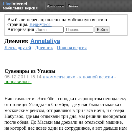
Live
Internet
Дневники
Личка
мобильная версия
Вы были перенаправлены на мобильную версию
страницы.
Вернуться!
Авторизация
Дневник
Annataliya
Лента друзей
-
Дневник
-
Полная версия
Сувениры из Уганды
05-12-2011 15:14
к комментариям
-
к полной версии
-
понравилось!
Наш самолет из Энтеббе - городка с аэропортом неподалеку
от столицы Уганды - в Стамбул, где у нас была стыковка с
московским рейсом, отправлялся в три часа ночи, и с озера
Набугабо, где мы отдыхали три дня, мы решили выбираться
после обеда. До Масаки мы доехали на отельской машине,
на которой нас довез один из сотрудников, а вот дальше нам